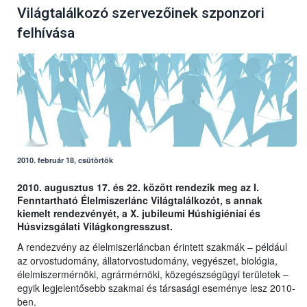
Világtalálkozó szervezőinek szponzori
felhívása
2010. február 18, csütörtök
2010. augusztus 17. és 22. között rendezik meg az I.
Fenntartható Élelmiszerlánc Világtalálkozót, s annak
kiemelt rendezvényét, a X. jubileumi Húshigiéniai és
Húsvizsgálati Világkongresszust.
A rendezvény az élelmiszerláncban érintett szakmák – például
az orvostudomány, állatorvostudomány, vegyészet, biológia,
élelmiszermérnöki, agrármérnöki, közegészségügyi területek –
egyik legjelentősebb szakmai és társasági eseménye lesz 2010-
ben.