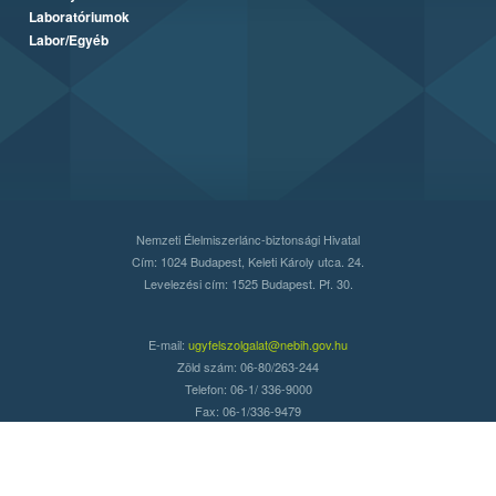
Laboratóriumok
Labor/Egyéb
Nemzeti Élelmiszerlánc-biztonsági Hivatal
Cím: 1024 Budapest, Keleti Károly utca. 24.
Levelezési cím: 1525 Budapest. Pf. 30.
E-mail:
ugyfelszolgalat@nebih.gov.hu
Zöld szám: 06-80/263-244
Telefon: 06-1/ 336-9000
Fax: 06-1/336-9479