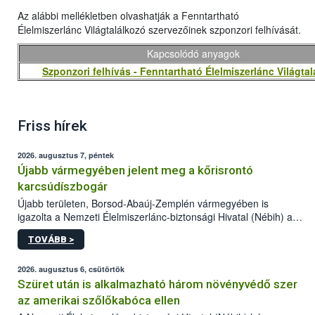
Az alábbi mellékletben olvashatják a Fenntartható
Élelmiszerlánc Világtalálkozó szervezőinek szponzori felhívását.
Kapcsolódó anyagok
Szponzori felhívás - Fenntartható Élelmiszerlánc Világta
Friss hírek
2026. augusztus 7, péntek
Újabb vármegyében jelent meg a kőrisrontó
karcsúdíszbogár
Újabb területen, Borsod-Abaúj-Zemplén vármegyében is
igazolta a Nemzeti Élelmiszerlánc-biztonsági Hivatal (Nébih) a
kőrisrontó karcsúdíszbogár (Agrilus planipennis) jelenlétét. A
TOVÁBB >
kártevőt nem csak színcsapdában találták meg, de már fertőzött
fában is azonosították. A növényvédelmi szakemberek folytatják
az intenzív felderítést, emellett az intézkedéseket a szlovák
2026. augusztus 6, csütörtök
hatósággal is összehangolják a terjedés megállítása érdekében.
Szüret után is alkalmazható három növényvédő szer
az amerikai szőlőkabóca ellen