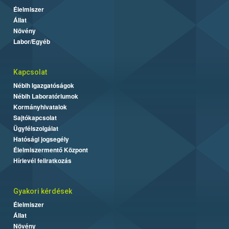
Élelmiszer
Állat
Növény
Labor/Egyéb
Kapcsolat
Nébih Igazgatóságok
Nébih Laboratóriumok
Kormányhivatalok
Sajtókapcsolat
Ügyfélszolgálat
Hatósági jogsegély
Élelmiszermentő Központ
Hírlevél feliratkozás
Gyakori kérdések
Élelmiszer
Állat
Növény