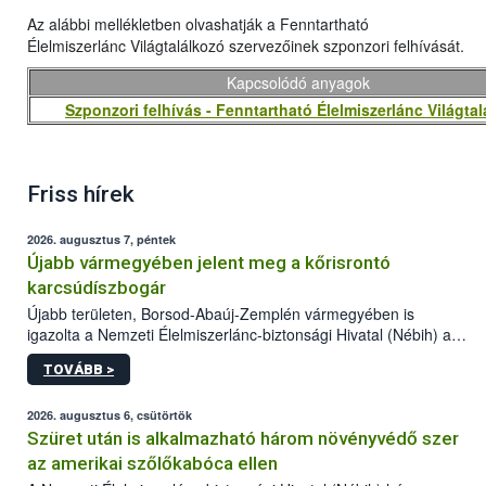
Az alábbi mellékletben olvashatják a Fenntartható
Élelmiszerlánc Világtalálkozó szervezőinek szponzori felhívását.
Kapcsolódó anyagok
Szponzori felhívás - Fenntartható Élelmiszerlánc Világta
Friss hírek
2026. augusztus 7, péntek
Újabb vármegyében jelent meg a kőrisrontó
karcsúdíszbogár
Újabb területen, Borsod-Abaúj-Zemplén vármegyében is
igazolta a Nemzeti Élelmiszerlánc-biztonsági Hivatal (Nébih) a
kőrisrontó karcsúdíszbogár (Agrilus planipennis) jelenlétét. A
TOVÁBB >
kártevőt nem csak színcsapdában találták meg, de már fertőzött
fában is azonosították. A növényvédelmi szakemberek folytatják
az intenzív felderítést, emellett az intézkedéseket a szlovák
2026. augusztus 6, csütörtök
hatósággal is összehangolják a terjedés megállítása érdekében.
Szüret után is alkalmazható három növényvédő szer
az amerikai szőlőkabóca ellen