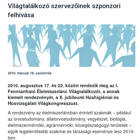
Világtalálkozó szervezőinek szponzori
felhívása
2010. február 18, csütörtök
2010. augusztus 17. és 22. között rendezik meg az I.
Fenntartható Élelmiszerlánc Világtalálkozót, s annak
kiemelt rendezvényét, a X. jubileumi Húshigiéniai és
Húsvizsgálati Világkongresszust.
A rendezvény az élelmiszerláncban érintett szakmák – például
az orvostudomány, állatorvostudomány, vegyészet, biológia,
élelmiszermérnöki, agrármérnöki, közegészségügyi területek –
egyik legjelentősebb szakmai és társasági eseménye lesz 2010-
ben.