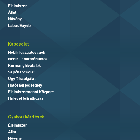
Élelmiszer
Állat
Növény
Labor/Egyéb
Kapcsolat
Nébih Igazgatóságok
Nébih Laboratóriumok
Kormányhivatalok
Sajtókapcsolat
Ügyfélszolgálat
Hatósági jogsegély
Élelmiszermentő Központ
Hírlevél feliratkozás
Gyakori kérdések
Élelmiszer
Állat
Növény