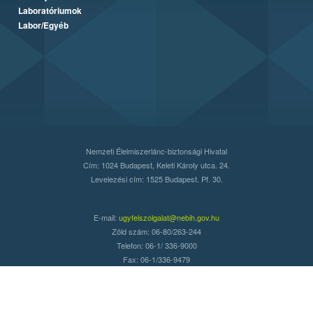
Laboratóriumok
Labor/Egyéb
Nemzeti Élelmiszerlánc-biztonsági Hivatal
Cím: 1024 Budapest, Keleti Károly utca. 24.
Levelezési cím: 1525 Budapest. Pf. 30.
E-mail:
ugyfelszolgalat@nebih.gov.hu
Zöld szám: 06-80/263-244
Telefon: 06-1/ 336-9000
Fax: 06-1/336-9479