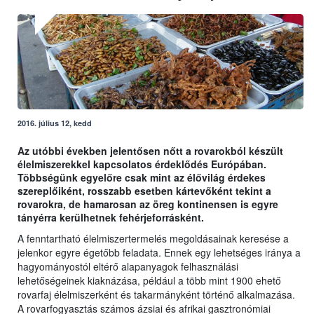
2016. július 12, kedd
Az utóbbi években jelentősen nőtt a rovarokból készült
élelmiszerekkel kapcsolatos érdeklődés Európában.
Többségünk egyelőre csak mint az élővilág érdekes
szereplőiként, rosszabb esetben kártevőként tekint a
rovarokra, de hamarosan az öreg kontinensen is egyre
tányérra kerülhetnek fehérjeforrásként.
A fenntartható élelmiszertermelés megoldásainak keresése a
jelenkor egyre égetőbb feladata. Ennek egy lehetséges iránya a
hagyományostól eltérő alapanyagok felhasználási
lehetőségeinek kiaknázása, például a több mint 1900 ehető
rovarfaj élelmiszerként és takarmányként történő alkalmazása.
A rovarfogyasztás számos ázsiai és afrikai gasztronómiai