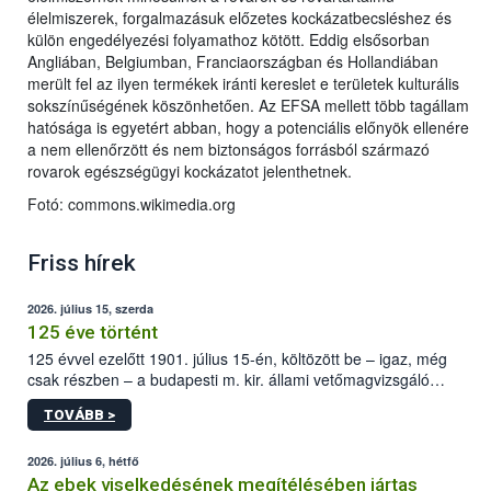
élelmiszerek, forgalmazásuk előzetes kockázatbecsléshez és
külön engedélyezési folyamathoz kötött. Eddig elsősorban
Angliában, Belgiumban, Franciaországban és Hollandiában
merült fel az ilyen termékek iránti kereslet e területek kulturális
sokszínűségének köszönhetően. Az EFSA mellett több tagállam
hatósága is egyetért abban, hogy a potenciális előnyök ellenére
a nem ellenőrzött és nem biztonságos forrásból származó
rovarok egészségügyi kockázatot jelenthetnek.
Fotó: commons.wikimedia.org
Friss hírek
2026. július 15, szerda
125 éve történt
125 évvel ezelőtt 1901. július 15-én, költözött be – igaz, még
csak részben – a budapesti m. kir. állami vetőmagvizsgáló
állomás a Kis Rókus utca 15. szám alatti, Czigler Győző által
TOVÁBB >
tervezett új épületébe.
2026. július 6, hétfő
Az ebek viselkedésének megítélésében jártas