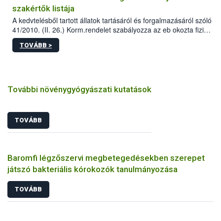
szakértők listája
A kedvtelésből tartott állatok tartásáról és forgalmazásáról szóló
41/2010. (II. 26.) Korm.rendelet szabályozza az eb okozta fizikai
sérülés, illetve ennek veszélye keletkezésekor felmerülő
TOVÁBB >
hatósági feladatokat, valamint a veszélyes eb tartását és annak
engedélyezését. Ezen eljárások során szükség esetén be kell
vonni az ebek viselkedésének megítélésében jártas szakértőt.
További növénygyógyászati kutatások
TOVÁBB
Baromfi légzőszervi megbetegedésekben szerepet
játszó bakteriális kórokozók tanulmányozása
TOVÁBB