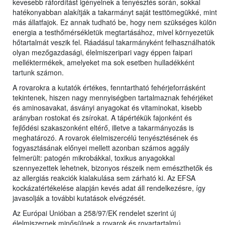
kevesebb ráfordítást igényelnek a tenyésztés során, sokkal
hatékonyabban alakítják a takarmányt saját testtömegükké, mint
más állatfajok. Ez annak tudható be, hogy nem szükséges külön
energia a testhőmérsékletük megtartásához, mivel környezetük
hőtartalmát veszik fel. Ráadásul takarmányként felhasználhatók
olyan mezőgazdasági, élelmiszeripari vagy éppen faipari
melléktermékek, amelyeket ma sok esetben hulladékként
tartunk számon.
A rovarokra a kutatók értékes, fenntartható fehérjeforrásként
tekintenek, hiszen nagy mennyiségben tartalmaznak fehérjéket
és aminosavakat, ásványi anyagokat és vitaminokat, kisebb
arányban rostokat és zsírokat. A tápértékük fajonként és
fejlődési szakaszonként eltérő, illetve a takarmányozás is
meghatározó. A rovarok élelmiszercélú tenyésztésének és
fogyasztásának előnyei mellett azonban számos aggály
felmerült: patogén mikrobákkal, toxikus anyagokkal
szennyezettek lehetnek, bizonyos részeik nem emészthetők és
az allergiás reakciók kialakulása sem zárható ki. Az EFSA
kockázatértékelése alapján kevés adat áll rendelkezésre, így
javasolják a további kutatások elvégzését.
Az Európai Unióban a 258/97/EK rendelet szerint új
élelmiszernek minősülnek a rovarok és rovartartalmú