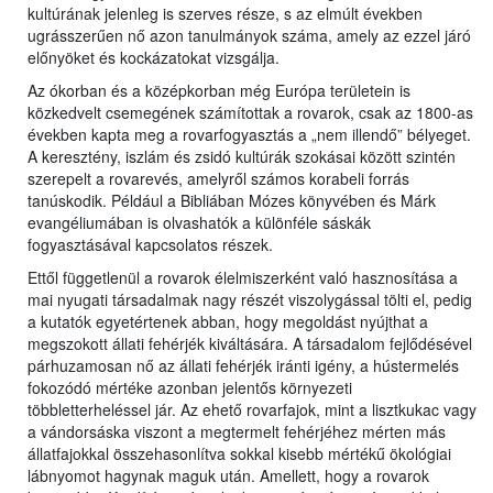
kultúrának jelenleg is szerves része, s az elmúlt években
ugrásszerűen nő azon tanulmányok száma, amely az ezzel járó
előnyöket és kockázatokat vizsgálja.
Az ókorban és a középkorban még Európa területein is
közkedvelt csemegének számítottak a rovarok, csak az 1800-as
években kapta meg a rovarfogyasztás a „nem illendő” bélyeget.
A keresztény, iszlám és zsidó kultúrák szokásai között szintén
szerepelt a rovarevés, amelyről számos korabeli forrás
tanúskodik. Például a Bibliában Mózes könyvében és Márk
evangéliumában is olvashatók a különféle sáskák
fogyasztásával kapcsolatos részek.
Ettől függetlenül a rovarok élelmiszerként való hasznosítása a
mai nyugati társadalmak nagy részét viszolygással tölti el, pedig
a kutatók egyetértenek abban, hogy megoldást nyújthat a
megszokott állati fehérjék kiváltására. A társadalom fejlődésével
párhuzamosan nő az állati fehérjék iránti igény, a hústermelés
fokozódó mértéke azonban jelentős környezeti
többletterheléssel jár. Az ehető rovarfajok, mint a lisztkukac vagy
a vándorsáska viszont a megtermelt fehérjéhez mérten más
állatfajokkal összehasonlítva sokkal kisebb mértékű ökológiai
lábnyomot hagynak maguk után. Amellett, hogy a rovarok