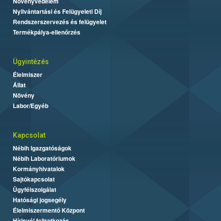
Növényvédelem
Nyilvántartási és Felügyeleti Díj
Rendszerszervezés és felügyelet
Termékpálya-ellenőrzés
Ügyintézés
Élelmiszer
Állat
Növény
Labor/Egyéb
Kapcsolat
Nébih Igazgatóságok
Nébih Laboratóriumok
Kormányhivatalok
Sajtókapcsolat
Ügyfélszolgálat
Hatósági jogsegély
Élelmiszermentő Központ
Hírlevél feliratkozás