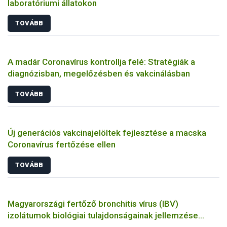
laboratóriumi állatokon
TOVÁBB
A madár Coronavírus kontrollja felé: Stratégiák a
diagnózisban, megelőzésben és vakcinálásban
TOVÁBB
Új generációs vakcinajelöltek fejlesztése a macska
Coronavírus fertőzése ellen
TOVÁBB
Magyarországi fertőző bronchitis vírus (IBV)
izolátumok biológiai tulajdonságainak jellemzése
állatkísérletes és molekuláris biológiai eszközökkel