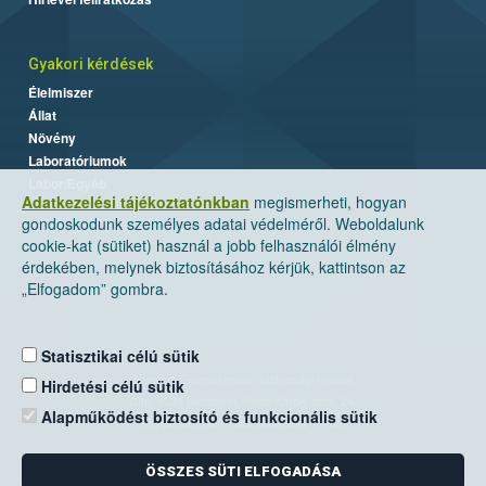
Gyakori kérdések
Élelmiszer
Állat
Növény
Laboratóriumok
Labor/Egyéb
Adatkezelési tájékoztatónkban
megismerheti, hogyan
gondoskodunk személyes adatai védelméről. Weboldalunk
cookie-kat (sütiket) használ a jobb felhasználói élmény
érdekében, melynek biztosításához kérjük, kattintson az
„Elfogadom” gombra.
Statisztikai célú sütik
Nemzeti Élelmiszerlánc-biztonsági Hivatal
Hirdetési célú sütik
Cím: 1024 Budapest, Keleti Károly utca. 24.
Alapműködést biztosító és funkcionális sütik
Levelezési cím: 1525 Budapest. Pf. 30.
ÖSSZES SÜTI ELFOGADÁSA
E-mail:
ugyfelszolgalat@nebih.gov.hu