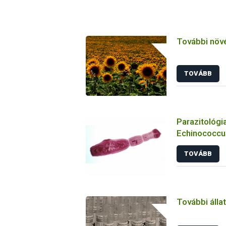
További növ
TOVÁBB
Parazitológia
Echinococcus
TOVÁBB
További álla