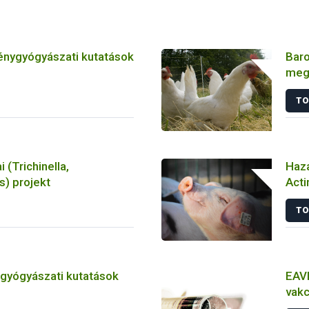
énygyógyászati kutatások
Baro
meg
játs
TO
tan
i (Trichinella,
Haza
) projekt
Acti
törz
TO
tgyógyászati kutatások
EAVI
vakc
álla