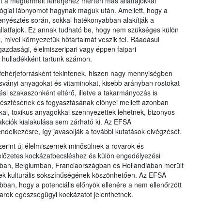
t a megtermelt fehérjéhez mérten más állatfajokkal
lógiai lábnyomot hagynak maguk után. Amellett, hogy a
tenyésztés során, sokkal hatékonyabban alakítják a
llatfajok. Ez annak tudható be, hogy nem szükséges külön
 mivel környezetük hőtartalmát veszik fel. Ráadásul
zdasági, élelmiszeripari vagy éppen faipari
hulladékként tartunk számon.
 fehérjeforrásként tekintenek, hiszen nagy mennyiségben
sványi anyagokat és vitaminokat, kisebb arányban rostokat
dési szakaszonként eltérő, illetve a takarmányozás is
yésztésének és fogyasztásának előnyei mellett azonban
al, toxikus anyagokkal szennyezettek lehetnek, bizonyos
akciók kialakulása sem zárható ki. Az EFSA
endelkezésre, így javasolják a további kutatások elvégzését.
erint új élelmiszernek minősülnek a rovarok és
előzetes kockázatbecsléshez és külön engedélyezési
iában, Belgiumban, Franciaországban és Hollandiában merült
ületek kulturális sokszínűségének köszönhetően. Az EFSA
abban, hogy a potenciális előnyök ellenére a nem ellenőrzött
arok egészségügyi kockázatot jelenthetnek.