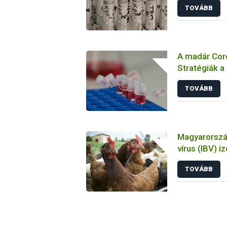
TOVÁBB
A madár Coro
Stratégiák a
megelőzésbe
TOVÁBB
Magyarország
vírus (IBV) i
tulajdonsága
TOVÁBB
állatkísérlet
biológiai es