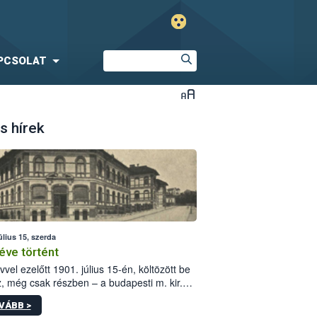
PCSOLAT
s hírek
úlius 15, szerda
éve történt
vvel ezelőtt 1901. július 15-én, költözött be
z, még csak részben – a budapesti m. kir.
i vetőmagvizsgáló állomás a Kis Rókus utca
VÁBB >
ám alatti, Czigler Győző által tervezett új