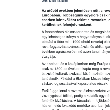
2016. július 12, kedd
Az utóbbi években jelentősen nőtt a rov
Európában. Többségünk egyelőre csak mi
esetben kártevőként tekint a rovarokra,
kerülhetnek fehérjeforrásként.
A fenntartható élelmiszertermelés megoldás
egy lehetséges iránya a hagyományostól elt
például a több mint 1900 ehető rovarfaj él
rovarfogyasztás számos ázsiai és afrikai gas
években ugrásszerűen nő azon tanulmányok
vizsgálja.
Az ókorban és a középkorban még Európa te
csak az 1800-as években kapta meg a rovarf
és zsidó kultúrák szokásai között szintén sz
tanúskodik. Például a Bibliában Mózes kön
sáskák fogyasztásával kapcsolatos részek.
Ettől függetlenül a rovarok élelmiszerként 
viszolygással tölti el, pedig a kutatók egye
fehérjék kiváltására. A társadalom fejlődésé
hústermelés fokozódó mértéke azonban jelent