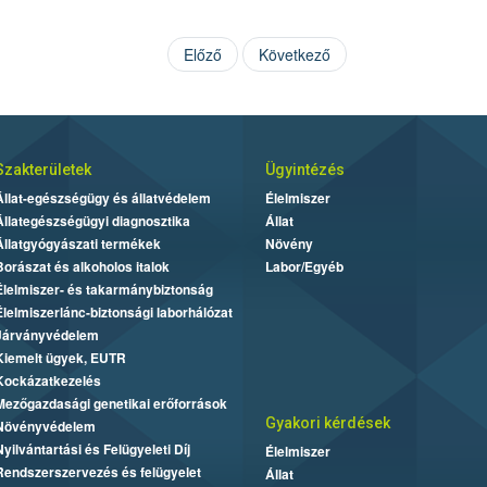
Előző
Következő
Szakterületek
Ügyintézés
Állat-egészségügy és állatvédelem
Élelmiszer
Állategészségügyi diagnosztika
Állat
Állatgyógyászati termékek
Növény
Borászat és alkoholos italok
Labor/Egyéb
Élelmiszer- és takarmánybiztonság
Élelmiszerlánc-biztonsági laborhálózat
Járványvédelem
Kiemelt ügyek, EUTR
Kockázatkezelés
Mezőgazdasági genetikai erőforrások
Gyakori kérdések
Növényvédelem
Nyilvántartási és Felügyeleti Díj
Élelmiszer
Rendszerszervezés és felügyelet
Állat