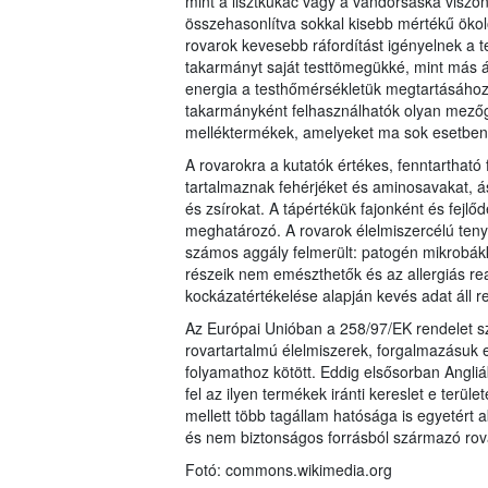
mint a lisztkukac vagy a vándorsáska viszon
összehasonlítva sokkal kisebb mértékű öko
rovarok kevesebb ráfordítást igényelnek a 
takarmányt saját testtömegükké, mint más á
energia a testhőmérsékletük megtartásához,
takarmányként felhasználhatók olyan mezőga
melléktermékek, amelyeket ma sok esetben 
A rovarokra a kutatók értékes, fenntartható
tartalmaznak fehérjéket és aminosavakat, á
és zsírokat. A tápértékük fajonként és fejlő
meghatározó. A rovarok élelmiszercélú ten
számos aggály felmerült: patogén mikrobákk
részeik nem emészthetők és az allergiás re
kockázatértékelése alapján kevés adat áll r
Az Európai Unióban a 258/97/EK rendelet sz
rovartartalmú élelmiszerek, forgalmazásuk 
folyamathoz kötött. Eddig elsősorban Angl
fel az ilyen termékek iránti kereslet e ter
mellett több tagállam hatósága is egyetért 
és nem biztonságos forrásból származó rov
Fotó: commons.wikimedia.org