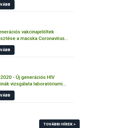
VÁBB
enerációs vakcinajelöltek
esztése a macska Coronavírus
őzése ellen
VÁBB
2020 - Új generációs HIV
inák vizsgálata laboratóriumi
tokon
VÁBB
TOVÁBBI HÍREK >