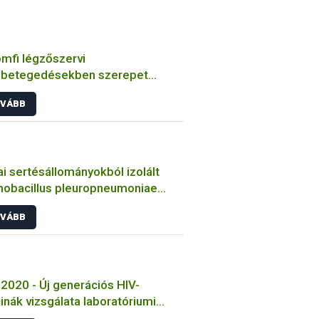
mfi légzőszervi
betegedésekben szerepet
zó bakteriális kórokozók
VÁBB
ulmányozása
i sertésállományokból izolált
nobacillus pleuropneumoniae
sek jellemzése
VÁBB
2020 - Új generációs HIV-
inák vizsgálata laboratóriumi
tokon