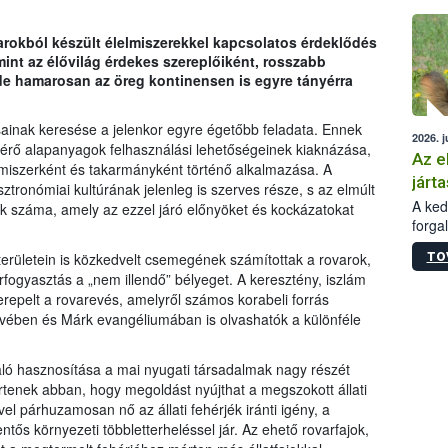
épüle
arokból készült élelmiszerekkel kapcsolatos érdeklődés
nt az élővilág érdekes szereplőiként, rosszabb
 de hamarosan az öreg kontinensen is egyre tányérra
ainak keresése a jelenkor egyre égetőbb feladata. Ennek
2026. j
érő alapanyagok felhasználási lehetőségeinek kiaknázása,
Az e
elmiszerként és takarmányként történő alkalmazása. A
járta
ztronómiai kultúrának jelenleg is szerves része, s az elmúlt
A kedv
 száma, amely az ezzel járó előnyöket és kockázatokat
forga
Korm.
TO
rületein is közkedvelt csemegének számítottak a rovarok,
sérül
ogyasztás a „nem illendő” bélyeget. A keresztény, iszlám
felme
erepelt a rovarevés, amelyről számos korabeli forrás
veszé
yvében és Márk evangéliumában is olvashatók a különféle
Ezen 
vonni
jártas
való hasznosítása a mai nyugati társadalmak nagy részét
tértenek abban, hogy megoldást nyújthat a megszokott állati
vel párhuzamosan nő az állati fehérjék iránti igény, a
ős környezeti többletterheléssel jár. Az ehető rovarfajok,