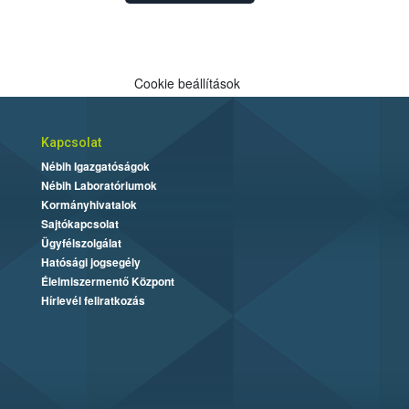
Cookie beállítások
Kapcsolat
Nébih Igazgatóságok
Nébih Laboratóriumok
Kormányhivatalok
Sajtókapcsolat
Ügyfélszolgálat
Hatósági jogsegély
Élelmiszermentő Központ
Hírlevél feliratkozás