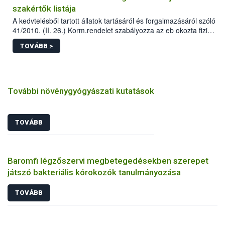
szakértők listája
A kedvtelésből tartott állatok tartásáról és forgalmazásáról szóló
41/2010. (II. 26.) Korm.rendelet szabályozza az eb okozta fizikai
sérülés, illetve ennek veszélye keletkezésekor felmerülő
TOVÁBB >
hatósági feladatokat, valamint a veszélyes eb tartását és annak
engedélyezését. Ezen eljárások során szükség esetén be kell
vonni az ebek viselkedésének megítélésében jártas szakértőt.
További növénygyógyászati kutatások
TOVÁBB
Baromfi légzőszervi megbetegedésekben szerepet
játszó bakteriális kórokozók tanulmányozása
TOVÁBB