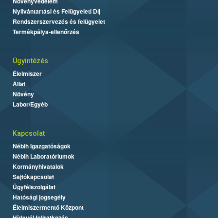
Növényvédelem
Nyilvántartási és Felügyeleti Díj
Rendszerszervezés és felügyelet
Termékpálya-ellenőrzés
Ügyintézés
Élelmiszer
Állat
Növény
Labor/Egyéb
Kapcsolat
Nébih Igazgatóságok
Nébih Laboratóriumok
Kormányhivatalok
Sajtókapcsolat
Ügyfélszolgálat
Hatósági jogsegély
Élelmiszermentő Központ
Hírlevél feliratkozás