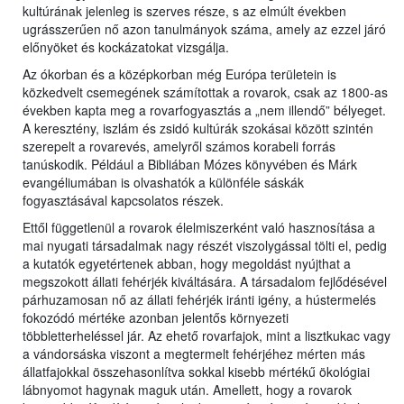
kultúrának jelenleg is szerves része, s az elmúlt években
ugrásszerűen nő azon tanulmányok száma, amely az ezzel járó
előnyöket és kockázatokat vizsgálja.
Az ókorban és a középkorban még Európa területein is
közkedvelt csemegének számítottak a rovarok, csak az 1800-as
években kapta meg a rovarfogyasztás a „nem illendő” bélyeget.
A keresztény, iszlám és zsidó kultúrák szokásai között szintén
szerepelt a rovarevés, amelyről számos korabeli forrás
tanúskodik. Például a Bibliában Mózes könyvében és Márk
evangéliumában is olvashatók a különféle sáskák
fogyasztásával kapcsolatos részek.
Ettől függetlenül a rovarok élelmiszerként való hasznosítása a
mai nyugati társadalmak nagy részét viszolygással tölti el, pedig
a kutatók egyetértenek abban, hogy megoldást nyújthat a
megszokott állati fehérjék kiváltására. A társadalom fejlődésével
párhuzamosan nő az állati fehérjék iránti igény, a hústermelés
fokozódó mértéke azonban jelentős környezeti
többletterheléssel jár. Az ehető rovarfajok, mint a lisztkukac vagy
a vándorsáska viszont a megtermelt fehérjéhez mérten más
állatfajokkal összehasonlítva sokkal kisebb mértékű ökológiai
lábnyomot hagynak maguk után. Amellett, hogy a rovarok