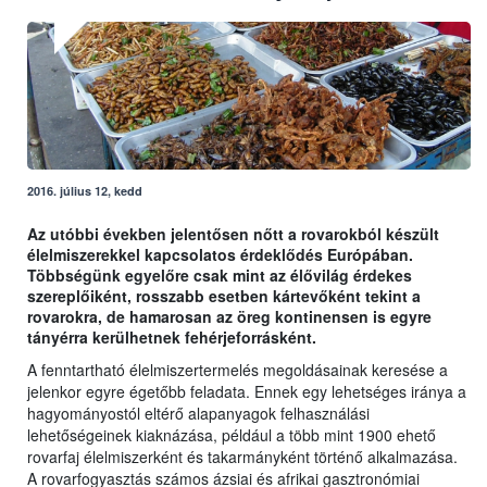
2016. július 12, kedd
Az utóbbi években jelentősen nőtt a rovarokból készült
élelmiszerekkel kapcsolatos érdeklődés Európában.
Többségünk egyelőre csak mint az élővilág érdekes
szereplőiként, rosszabb esetben kártevőként tekint a
rovarokra, de hamarosan az öreg kontinensen is egyre
tányérra kerülhetnek fehérjeforrásként.
A fenntartható élelmiszertermelés megoldásainak keresése a
jelenkor egyre égetőbb feladata. Ennek egy lehetséges iránya a
hagyományostól eltérő alapanyagok felhasználási
lehetőségeinek kiaknázása, például a több mint 1900 ehető
rovarfaj élelmiszerként és takarmányként történő alkalmazása.
A rovarfogyasztás számos ázsiai és afrikai gasztronómiai