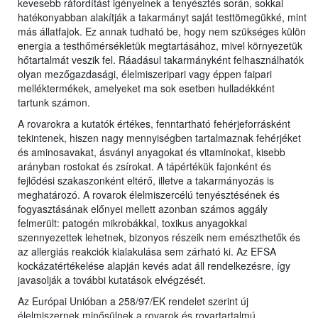
kevesebb ráfordítást igényelnek a tenyésztés során, sokkal
hatékonyabban alakítják a takarmányt saját testtömegükké, mint
más állatfajok. Ez annak tudható be, hogy nem szükséges külön
energia a testhőmérsékletük megtartásához, mivel környezetük
hőtartalmát veszik fel. Ráadásul takarmányként felhasználhatók
olyan mezőgazdasági, élelmiszeripari vagy éppen faipari
melléktermékek, amelyeket ma sok esetben hulladékként
tartunk számon.
A rovarokra a kutatók értékes, fenntartható fehérjeforrásként
tekintenek, hiszen nagy mennyiségben tartalmaznak fehérjéket
és aminosavakat, ásványi anyagokat és vitaminokat, kisebb
arányban rostokat és zsírokat. A tápértékük fajonként és
fejlődési szakaszonként eltérő, illetve a takarmányozás is
meghatározó. A rovarok élelmiszercélú tenyésztésének és
fogyasztásának előnyei mellett azonban számos aggály
felmerült: patogén mikrobákkal, toxikus anyagokkal
szennyezettek lehetnek, bizonyos részeik nem emészthetők és
az allergiás reakciók kialakulása sem zárható ki. Az EFSA
kockázatértékelése alapján kevés adat áll rendelkezésre, így
javasolják a további kutatások elvégzését.
Az Európai Unióban a 258/97/EK rendelet szerint új
élelmiszernek minősülnek a rovarok és rovartartalmú