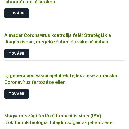
laboratóriumi állatokon
TOVÁBB
A madár Coronavírus kontrollja felé: Stratégiák a
diagnózisban, megelőzésben és vakcinálásban
TOVÁBB
Új generációs vakcinajelöltek fejlesztése a macska
Coronavírus fertőzése ellen
TOVÁBB
Magyarországi fertőző bronchitis vírus (IBV)
izolátumok biológiai tulajdonságainak jellemzése
állatkísérletes és molekuláris biológiai eszközökkel