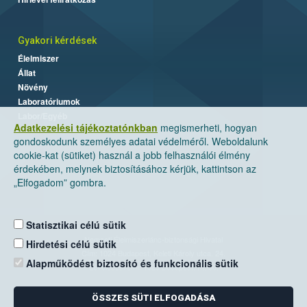
Gyakori kérdések
Élelmiszer
Állat
Növény
Laboratóriumok
Labor/Egyéb
Adatkezelési tájékoztatónkban
megismerheti, hogyan
gondoskodunk személyes adatai védelméről. Weboldalunk
cookie-kat (sütiket) használ a jobb felhasználói élmény
érdekében, melynek biztosításához kérjük, kattintson az
„Elfogadom” gombra.
Statisztikai célú sütik
Nemzeti Élelmiszerlánc-biztonsági Hivatal
Hirdetési célú sütik
Cím: 1024 Budapest, Keleti Károly utca. 24.
Alapműködést biztosító és funkcionális sütik
Levelezési cím: 1525 Budapest. Pf. 30.
ÖSSZES SÜTI ELFOGADÁSA
E-mail:
ugyfelszolgalat@nebih.gov.hu