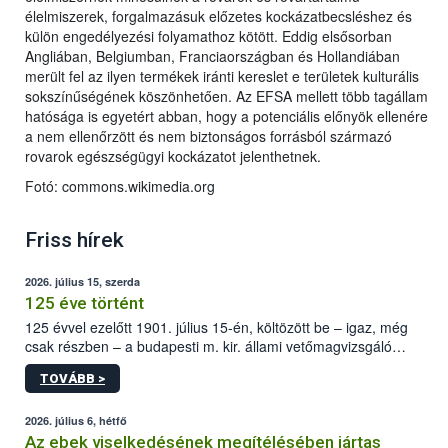
élelmiszerek, forgalmazásuk előzetes kockázatbecsléshez és
külön engedélyezési folyamathoz kötött. Eddig elsősorban
Angliában, Belgiumban, Franciaországban és Hollandiában
merült fel az ilyen termékek iránti kereslet e területek kulturális
sokszínűségének köszönhetően. Az EFSA mellett több tagállam
hatósága is egyetért abban, hogy a potenciális előnyök ellenére
a nem ellenőrzött és nem biztonságos forrásból származó
rovarok egészségügyi kockázatot jelenthetnek.
Fotó: commons.wikimedia.org
Friss hírek
2026. július 15, szerda
125 éve történt
125 évvel ezelőtt 1901. július 15-én, költözött be – igaz, még
csak részben – a budapesti m. kir. állami vetőmagvizsgáló
állomás a Kis Rókus utca 15. szám alatti, Czigler Győző által
TOVÁBB >
tervezett új épületébe.
2026. július 6, hétfő
Az ebek viselkedésének megítélésében jártas