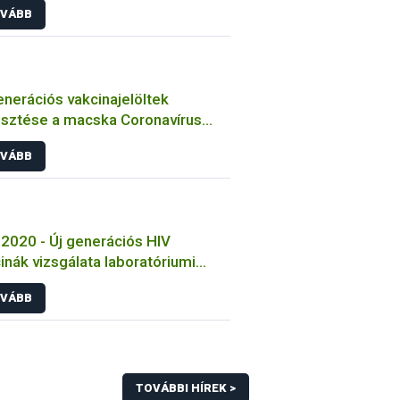
VÁBB
enerációs vakcinajelöltek
esztése a macska Coronavírus
őzése ellen
VÁBB
2020 - Új generációs HIV
inák vizsgálata laboratóriumi
tokon
VÁBB
TOVÁBBI HÍREK >