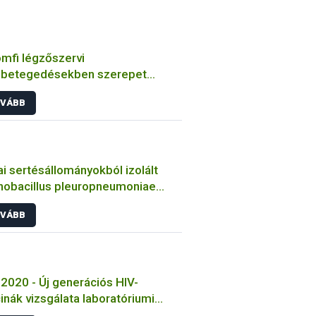
mfi légzőszervi
betegedésekben szerepet
zó bakteriális kórokozók
VÁBB
ulmányozása
i sertésállományokból izolált
nobacillus pleuropneumoniae
sek jellemzése
VÁBB
2020 - Új generációs HIV-
inák vizsgálata laboratóriumi
tokon