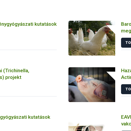
énygyógyászati kutatások
Baro
meg
játs
TO
tan
i (Trichinella,
Haza
) projekt
Acti
törz
TO
tgyógyászati kutatások
EAVI
vakc
álla