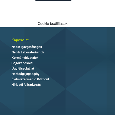
Cookie beállítások
Kapcsolat
Nébih Igazgatóságok
Nébih Laboratóriumok
Kormányhivatalok
Sajtókapcsolat
Ügyfélszolgálat
Hatósági jogsegély
Élelmiszermentő Központ
Hírlevél feliratkozás