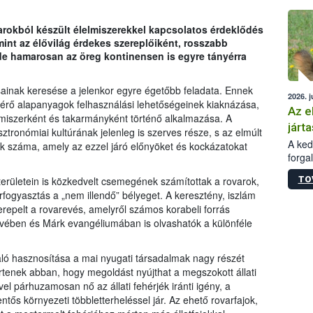
épüle
arokból készült élelmiszerekkel kapcsolatos érdeklődés
nt az élővilág érdekes szereplőiként, rosszabb
 de hamarosan az öreg kontinensen is egyre tányérra
ainak keresése a jelenkor egyre égetőbb feladata. Ennek
2026. j
érő alapanyagok felhasználási lehetőségeinek kiaknázása,
Az e
elmiszerként és takarmányként történő alkalmazása. A
járta
ztronómiai kultúrának jelenleg is szerves része, s az elmúlt
A kedv
 száma, amely az ezzel járó előnyöket és kockázatokat
forga
Korm.
TO
rületein is közkedvelt csemegének számítottak a rovarok,
sérül
ogyasztás a „nem illendő” bélyeget. A keresztény, iszlám
felme
erepelt a rovarevés, amelyről számos korabeli forrás
veszé
yvében és Márk evangéliumában is olvashatók a különféle
Ezen 
vonni
jártas
való hasznosítása a mai nyugati társadalmak nagy részét
tértenek abban, hogy megoldást nyújthat a megszokott állati
vel párhuzamosan nő az állati fehérjék iránti igény, a
ős környezeti többletterheléssel jár. Az ehető rovarfajok,