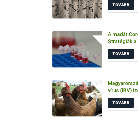
TOVÁBB
A madár Coro
Stratégiák a
megelőzésbe
TOVÁBB
Magyarország
vírus (IBV) i
tulajdonsága
TOVÁBB
állatkísérlet
biológiai es