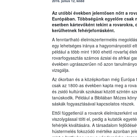
2016. július 12, kedd
Az utóbbi években jelentősen nőtt a rov
Európában. Többségünk egyelőre csak mi
esetben kártevőként tekint a rovarokra,
kerülhetnek fehérjeforrásként.
A fenntartható élelmiszertermelés megoldás
egy lehetséges iránya a hagyományostól elt
például a több mint 1900 ehető rovarfaj él
rovarfogyasztás számos ázsiai és afrikai gas
években ugrásszerűen nő azon tanulmányok
vizsgálja.
Az ókorban és a középkorban még Európa te
csak az 1800-as években kapta meg a rovarf
és zsidó kultúrák szokásai között szintén sz
tanúskodik. Például a Bibliában Mózes kön
sáskák fogyasztásával kapcsolatos részek.
Ettől függetlenül a rovarok élelmiszerként 
viszolygással tölti el, pedig a kutatók egye
fehérjék kiváltására. A társadalom fejlődésé
hústermelés fokozódó mértéke azonban jelent