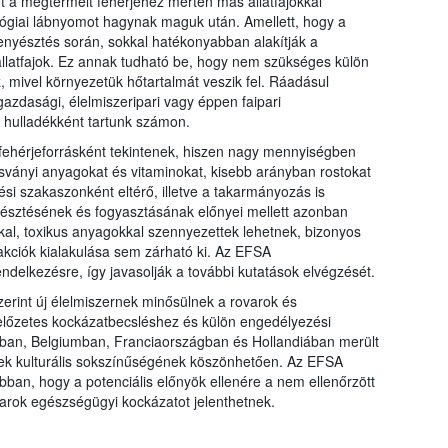
t a megtermelt fehérjéhez mérten más állatfajokkal
lógiai lábnyomot hagynak maguk után. Amellett, hogy a
tenyésztés során, sokkal hatékonyabban alakítják a
llatfajok. Ez annak tudható be, hogy nem szükséges külön
 mivel környezetük hőtartalmát veszik fel. Ráadásul
zdasági, élelmiszeripari vagy éppen faipari
hulladékként tartunk számon.
 fehérjeforrásként tekintenek, hiszen nagy mennyiségben
sványi anyagokat és vitaminokat, kisebb arányban rostokat
dési szakaszonként eltérő, illetve a takarmányozás is
yésztésének és fogyasztásának előnyei mellett azonban
al, toxikus anyagokkal szennyezettek lehetnek, bizonyos
akciók kialakulása sem zárható ki. Az EFSA
endelkezésre, így javasolják a további kutatások elvégzését.
erint új élelmiszernek minősülnek a rovarok és
előzetes kockázatbecsléshez és külön engedélyezési
iában, Belgiumban, Franciaországban és Hollandiában merült
ületek kulturális sokszínűségének köszönhetően. Az EFSA
abban, hogy a potenciális előnyök ellenére a nem ellenőrzött
arok egészségügyi kockázatot jelenthetnek.