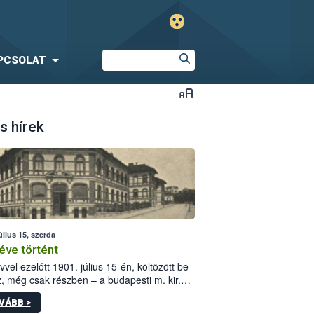
PCSOLAT
s hírek
úlius 15, szerda
éve történt
vvel ezelőtt 1901. július 15-én, költözött be
z, még csak részben – a budapesti m. kir.
i vetőmagvizsgáló állomás a Kis Rókus utca
VÁBB >
ám alatti, Czigler Győző által tervezett új