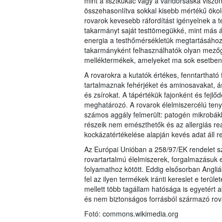
mint a lisztkukac vagy a vándorsáska viszon
összehasonlítva sokkal kisebb mértékű öko
rovarok kevesebb ráfordítást igényelnek a 
takarmányt saját testtömegükké, mint más á
energia a testhőmérsékletük megtartásához,
takarmányként felhasználhatók olyan mezőga
melléktermékek, amelyeket ma sok esetben 
A rovarokra a kutatók értékes, fenntartható
tartalmaznak fehérjéket és aminosavakat, á
és zsírokat. A tápértékük fajonként és fejlő
meghatározó. A rovarok élelmiszercélú ten
számos aggály felmerült: patogén mikrobákk
részeik nem emészthetők és az allergiás re
kockázatértékelése alapján kevés adat áll r
Az Európai Unióban a 258/97/EK rendelet sz
rovartartalmú élelmiszerek, forgalmazásuk 
folyamathoz kötött. Eddig elsősorban Angl
fel az ilyen termékek iránti kereslet e ter
mellett több tagállam hatósága is egyetért 
és nem biztonságos forrásból származó rov
Fotó: commons.wikimedia.org