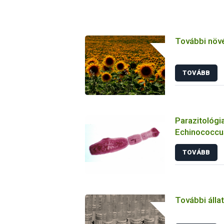
További növ
TOVÁBB
Parazitológia
Echinococcus
TOVÁBB
További álla