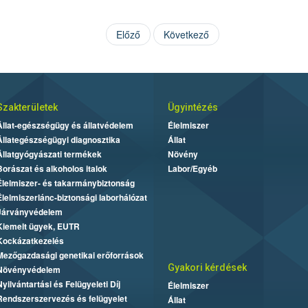
Előző
Következő
Szakterületek
Ügyintézés
Állat-egészségügy és állatvédelem
Élelmiszer
Állategészségügyi diagnosztika
Állat
Állatgyógyászati termékek
Növény
Borászat és alkoholos italok
Labor/Egyéb
Élelmiszer- és takarmánybiztonság
Élelmiszerlánc-biztonsági laborhálózat
Járványvédelem
Kiemelt ügyek, EUTR
Kockázatkezelés
Mezőgazdasági genetikai erőforrások
Gyakori kérdések
Növényvédelem
Nyilvántartási és Felügyeleti Díj
Élelmiszer
Rendszerszervezés és felügyelet
Állat