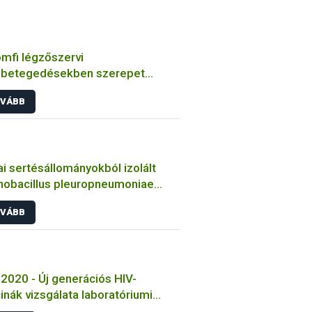
mfi légzőszervi
betegedésekben szerepet
zó bakteriális kórokozók
VÁBB
ulmányozása
i sertésállományokból izolált
nobacillus pleuropneumoniae
sek jellemzése
VÁBB
2020 - Új generációs HIV-
inák vizsgálata laboratóriumi
tokon