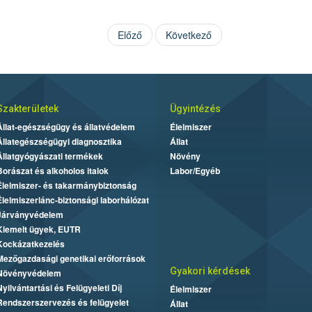
Előző
Következő
Szakterületek
Ügyintézés
Állat-egészségügy és állatvédelem
Élelmiszer
Állategészségügyi diagnosztika
Állat
Állatgyógyászati termékek
Növény
Borászat és alkoholos italok
Labor/Egyéb
Élelmiszer- és takarmánybiztonság
Élelmiszerlánc-biztonsági laborhálózat
Járványvédelem
Kiemelt ügyek, EUTR
Kockázatkezelés
Mezőgazdasági genetikai erőforrások
Gyakori kérdések
Növényvédelem
Nyilvántartási és Felügyeleti Díj
Élelmiszer
Rendszerszervezés és felügyelet
Állat