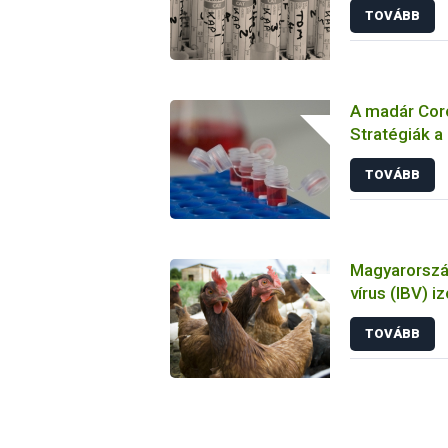
TOVÁBB
A madár Coro
Stratégiák a
megelőzésbe
TOVÁBB
Magyarország
vírus (IBV) i
tulajdonsága
TOVÁBB
állatkísérlet
biológiai es