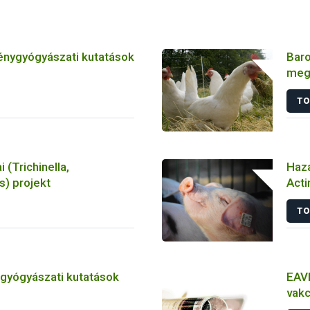
énygyógyászati kutatások
Baro
meg
játs
TO
tan
i (Trichinella,
Haza
) projekt
Acti
törz
TO
tgyógyászati kutatások
EAVI
vakc
álla