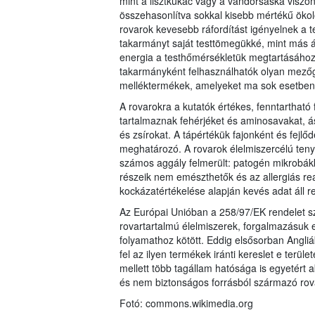
mint a lisztkukac vagy a vándorsáska viszon
összehasonlítva sokkal kisebb mértékű öko
rovarok kevesebb ráfordítást igényelnek a 
takarmányt saját testtömegükké, mint más á
energia a testhőmérsékletük megtartásához,
takarmányként felhasználhatók olyan mezőga
melléktermékek, amelyeket ma sok esetben 
A rovarokra a kutatók értékes, fenntartható
tartalmaznak fehérjéket és aminosavakat, á
és zsírokat. A tápértékük fajonként és fejlő
meghatározó. A rovarok élelmiszercélú ten
számos aggály felmerült: patogén mikrobákk
részeik nem emészthetők és az allergiás re
kockázatértékelése alapján kevés adat áll r
Az Európai Unióban a 258/97/EK rendelet sz
rovartartalmú élelmiszerek, forgalmazásuk 
folyamathoz kötött. Eddig elsősorban Angl
fel az ilyen termékek iránti kereslet e ter
mellett több tagállam hatósága is egyetért 
és nem biztonságos forrásból származó rov
Fotó: commons.wikimedia.org