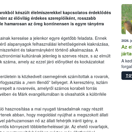
épüle
arokból készült élelmiszerekkel kapcsolatos érdeklődés
nt az élővilág érdekes szereplőiként, rosszabb
 de hamarosan az öreg kontinensen is egyre tányérra
ainak keresése a jelenkor egyre égetőbb feladata. Ennek
2026. j
érő alapanyagok felhasználási lehetőségeinek kiaknázása,
Az e
elmiszerként és takarmányként történő alkalmazása. A
járta
ztronómiai kultúrának jelenleg is szerves része, s az elmúlt
A kedv
 száma, amely az ezzel járó előnyöket és kockázatokat
forga
Korm.
TO
rületein is közkedvelt csemegének számítottak a rovarok,
sérül
ogyasztás a „nem illendő” bélyeget. A keresztény, iszlám
felme
erepelt a rovarevés, amelyről számos korabeli forrás
veszé
yvében és Márk evangéliumában is olvashatók a különféle
Ezen 
vonni
jártas
való hasznosítása a mai nyugati társadalmak nagy részét
tértenek abban, hogy megoldást nyújthat a megszokott állati
vel párhuzamosan nő az állati fehérjék iránti igény, a
ős környezeti többletterheléssel jár. Az ehető rovarfajok,