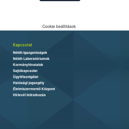
Cookie beállítások
Kapcsolat
Nébih Igazgatóságok
Nébih Laboratóriumok
Kormányhivatalok
Sajtókapcsolat
Ügyfélszolgálat
Hatósági jogsegély
Élelmiszermentő Központ
Hírlevél feliratkozás