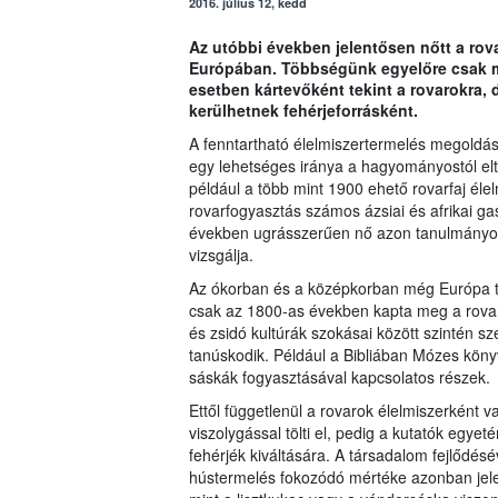
2016. július 12, kedd
Az utóbbi években jelentősen nőtt a rov
Európában. Többségünk egyelőre csak mi
esetben kártevőként tekint a rovarokra,
kerülhetnek fehérjeforrásként.
A fenntartható élelmiszertermelés megoldás
egy lehetséges iránya a hagyományostól elt
például a több mint 1900 ehető rovarfaj él
rovarfogyasztás számos ázsiai és afrikai gas
években ugrásszerűen nő azon tanulmányok
vizsgálja.
Az ókorban és a középkorban még Európa te
csak az 1800-as években kapta meg a rovarf
és zsidó kultúrák szokásai között szintén sz
tanúskodik. Például a Bibliában Mózes kön
sáskák fogyasztásával kapcsolatos részek.
Ettől függetlenül a rovarok élelmiszerként 
viszolygással tölti el, pedig a kutatók egye
fehérjék kiváltására. A társadalom fejlődésé
hústermelés fokozódó mértéke azonban jelent