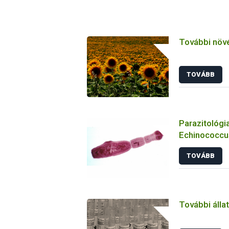
További növ
TOVÁBB
Parazitológia
Echinococcus
TOVÁBB
További álla