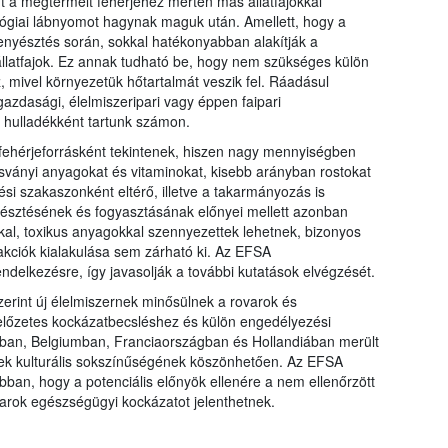
t a megtermelt fehérjéhez mérten más állatfajokkal
lógiai lábnyomot hagynak maguk után. Amellett, hogy a
tenyésztés során, sokkal hatékonyabban alakítják a
llatfajok. Ez annak tudható be, hogy nem szükséges külön
 mivel környezetük hőtartalmát veszik fel. Ráadásul
zdasági, élelmiszeripari vagy éppen faipari
hulladékként tartunk számon.
 fehérjeforrásként tekintenek, hiszen nagy mennyiségben
sványi anyagokat és vitaminokat, kisebb arányban rostokat
dési szakaszonként eltérő, illetve a takarmányozás is
yésztésének és fogyasztásának előnyei mellett azonban
al, toxikus anyagokkal szennyezettek lehetnek, bizonyos
akciók kialakulása sem zárható ki. Az EFSA
endelkezésre, így javasolják a további kutatások elvégzését.
erint új élelmiszernek minősülnek a rovarok és
előzetes kockázatbecsléshez és külön engedélyezési
iában, Belgiumban, Franciaországban és Hollandiában merült
ületek kulturális sokszínűségének köszönhetően. Az EFSA
abban, hogy a potenciális előnyök ellenére a nem ellenőrzött
arok egészségügyi kockázatot jelenthetnek.