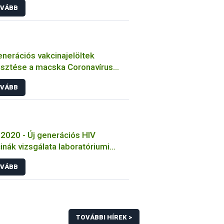
VÁBB
enerációs vakcinajelöltek
esztése a macska Coronavírus
őzése ellen
VÁBB
2020 - Új generációs HIV
inák vizsgálata laboratóriumi
tokon
VÁBB
TOVÁBBI HÍREK >