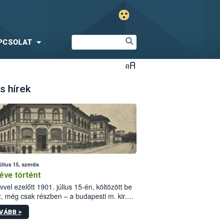
PCSOLAT
s hírek
úlius 15, szerda
éve történt
vvel ezelőtt 1901. július 15-én, költözött be
z, még csak részben – a budapesti m. kir.
i vetőmagvizsgáló állomás a Kis Rókus utca
VÁBB >
ám alatti, Czigler Győző által tervezett új