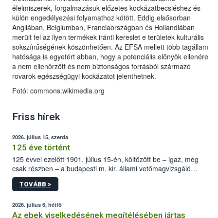
élelmiszerek, forgalmazásuk előzetes kockázatbecsléshez és
külön engedélyezési folyamathoz kötött. Eddig elsősorban
Angliában, Belgiumban, Franciaországban és Hollandiában
merült fel az ilyen termékek iránti kereslet e területek kulturális
sokszínűségének köszönhetően. Az EFSA mellett több tagállam
hatósága is egyetért abban, hogy a potenciális előnyök ellenére
a nem ellenőrzött és nem biztonságos forrásból származó
rovarok egészségügyi kockázatot jelenthetnek.
Fotó: commons.wikimedia.org
Friss hírek
2026. július 15, szerda
125 éve történt
125 évvel ezelőtt 1901. július 15-én, költözött be – igaz, még
csak részben – a budapesti m. kir. állami vetőmagvizsgáló
állomás a Kis Rókus utca 15. szám alatti, Czigler Győző által
TOVÁBB >
tervezett új épületébe.
2026. július 6, hétfő
Az ebek viselkedésének megítélésében jártas