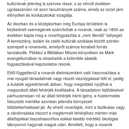
kultúrának jelenleg is szerves része, s az elmúlt években
ugrásszerűen nő azon tanulmányok száma, amely az ezzel járó
előnyöket és kockázatokat vizsgálja.
Az ókorban és a középkorban még Európa területein is
közkedvelt csemegének számítottak a rovarok, csak az 1800-as
években kapta meg a rovarfogyasztás a „nem illendő” bélyeget.
A keresztény, iszlám és zsidó kultúrák szokásai között szintén
szerepelt a rovarevés, amelyről számos korabeli forrás
tanúskodik. Például a Bibliában Mózes könyvében és Márk
evangéliumában is olvashatók a különféle sáskák
fogyasztásával kapcsolatos részek.
Ettől függetlenül a rovarok élelmiszerként való hasznosítása a
mai nyugati társadalmak nagy részét viszolygással tölti el, pedig
a kutatók egyetértenek abban, hogy megoldást nyújthat a
megszokott állati fehérjék kiváltására. A társadalom fejlődésével
párhuzamosan nő az állati fehérjék iránti igény, a hústermelés
fokozódó mértéke azonban jelentős környezeti
többletterheléssel jár. Az ehető rovarfajok, mint a lisztkukac vagy
a vándorsáska viszont a megtermelt fehérjéhez mérten más
állatfajokkal összehasonlítva sokkal kisebb mértékű ökológiai
lábnyomot hagynak maguk után. Amellett, hogy a rovarok