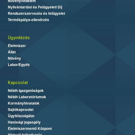
Növényvédelem
Nyilvántartási és Felügyeleti Díj
Rendszerszervezés és felügyelet
Termékpálya-ellenőrzés
Ügyintézés
Élelmiszer
Állat
Növény
Labor/Egyéb
Kapcsolat
Nébih Igazgatóságok
Nébih Laboratóriumok
Kormányhivatalok
Sajtókapcsolat
Ügyfélszolgálat
Hatósági jogsegély
Élelmiszermentő Központ
Hírlevél feliratkozás