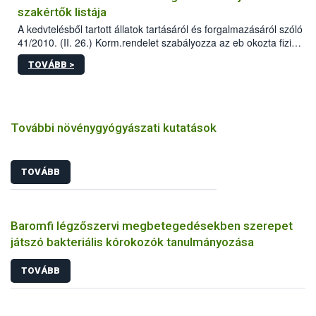
szakértők listája
A kedvtelésből tartott állatok tartásáról és forgalmazásáról szóló
41/2010. (II. 26.) Korm.rendelet szabályozza az eb okozta fizikai
sérülés, illetve ennek veszélye keletkezésekor felmerülő
TOVÁBB >
hatósági feladatokat, valamint a veszélyes eb tartását és annak
engedélyezését. Ezen eljárások során szükség esetén be kell
vonni az ebek viselkedésének megítélésében jártas szakértőt.
További növénygyógyászati kutatások
TOVÁBB
Baromfi légzőszervi megbetegedésekben szerepet
játszó bakteriális kórokozók tanulmányozása
TOVÁBB