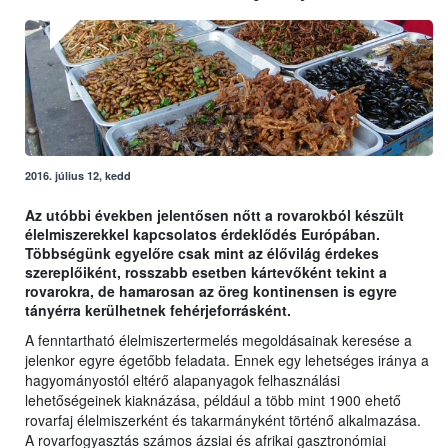
2016. július 12, kedd
Az utóbbi években jelentősen nőtt a rovarokból készült
élelmiszerekkel kapcsolatos érdeklődés Európában.
Többségünk egyelőre csak mint az élővilág érdekes
szereplőiként, rosszabb esetben kártevőként tekint a
rovarokra, de hamarosan az öreg kontinensen is egyre
tányérra kerülhetnek fehérjeforrásként.
A fenntartható élelmiszertermelés megoldásainak keresése a
jelenkor egyre égetőbb feladata. Ennek egy lehetséges iránya a
hagyományostól eltérő alapanyagok felhasználási
lehetőségeinek kiaknázása, például a több mint 1900 ehető
rovarfaj élelmiszerként és takarmányként történő alkalmazása.
A rovarfogyasztás számos ázsiai és afrikai gasztronómiai