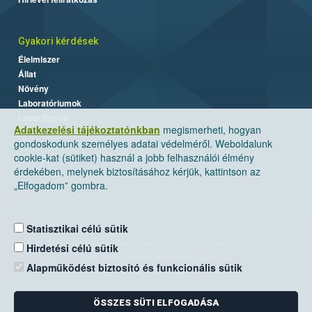
Gyakori kérdések
Élelmiszer
Állat
Növény
Laboratóriumok
Labor/Egyéb
Adatkezelési tájékoztatónkban
megismerheti, hogyan
gondoskodunk személyes adatai védelméről. Weboldalunk
cookie-kat (sütiket) használ a jobb felhasználói élmény
érdekében, melynek biztosításához kérjük, kattintson az
„Elfogadom” gombra.
Statisztikai célú sütik
Nemzeti Élelmiszerlánc-biztonsági Hivatal
Hirdetési célú sütik
Cím: 1024 Budapest, Keleti Károly utca. 24.
Alapműködést biztosító és funkcionális sütik
Levelezési cím: 1525 Budapest. Pf. 30.
ÖSSZES SÜTI ELFOGADÁSA
E-mail:
ugyfelszolgalat@nebih.gov.hu