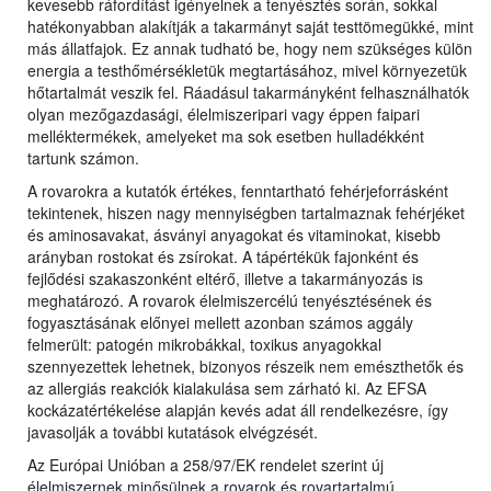
kevesebb ráfordítást igényelnek a tenyésztés során, sokkal
hatékonyabban alakítják a takarmányt saját testtömegükké, mint
más állatfajok. Ez annak tudható be, hogy nem szükséges külön
energia a testhőmérsékletük megtartásához, mivel környezetük
hőtartalmát veszik fel. Ráadásul takarmányként felhasználhatók
olyan mezőgazdasági, élelmiszeripari vagy éppen faipari
melléktermékek, amelyeket ma sok esetben hulladékként
tartunk számon.
A rovarokra a kutatók értékes, fenntartható fehérjeforrásként
tekintenek, hiszen nagy mennyiségben tartalmaznak fehérjéket
és aminosavakat, ásványi anyagokat és vitaminokat, kisebb
arányban rostokat és zsírokat. A tápértékük fajonként és
fejlődési szakaszonként eltérő, illetve a takarmányozás is
meghatározó. A rovarok élelmiszercélú tenyésztésének és
fogyasztásának előnyei mellett azonban számos aggály
felmerült: patogén mikrobákkal, toxikus anyagokkal
szennyezettek lehetnek, bizonyos részeik nem emészthetők és
az allergiás reakciók kialakulása sem zárható ki. Az EFSA
kockázatértékelése alapján kevés adat áll rendelkezésre, így
javasolják a további kutatások elvégzését.
Az Európai Unióban a 258/97/EK rendelet szerint új
élelmiszernek minősülnek a rovarok és rovartartalmú