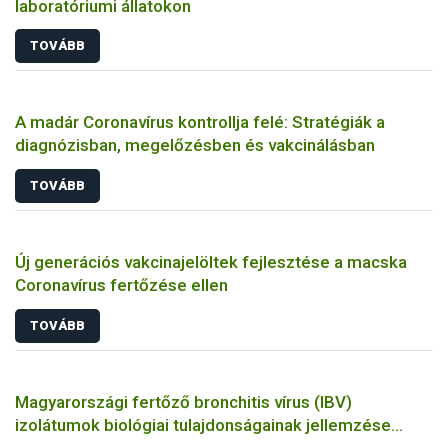
laboratóriumi állatokon
TOVÁBB
A madár Coronavírus kontrollja felé: Stratégiák a
diagnózisban, megelőzésben és vakcinálásban
TOVÁBB
Új generációs vakcinajelöltek fejlesztése a macska
Coronavírus fertőzése ellen
TOVÁBB
Magyarországi fertőző bronchitis vírus (IBV)
izolátumok biológiai tulajdonságainak jellemzése
állatkísérletes és molekuláris biológiai eszközökkel