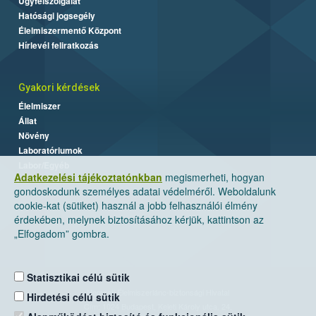
Ügyfélszolgálat
Hatósági jogsegély
Élelmiszermentő Központ
Hírlevél feliratkozás
Gyakori kérdések
Élelmiszer
Állat
Növény
Laboratóriumok
Labor/Egyéb
Adatkezelési tájékoztatónkban
megismerheti, hogyan
gondoskodunk személyes adatai védelméről. Weboldalunk
cookie-kat (sütiket) használ a jobb felhasználói élmény
érdekében, melynek biztosításához kérjük, kattintson az
„Elfogadom” gombra.
Statisztikai célú sütik
Nemzeti Élelmiszerlánc-biztonsági Hivatal
Hirdetési célú sütik
Cím: 1024 Budapest, Keleti Károly utca. 24.