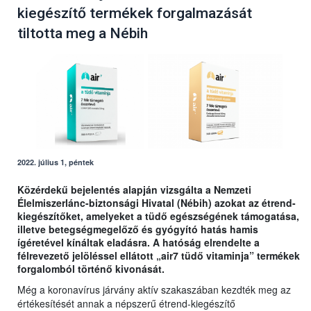
kiegészítő termékek forgalmazását
tiltotta meg a Nébih
2022. július 1, péntek
Közérdekű bejelentés alapján vizsgálta a Nemzeti
Élelmiszerlánc-biztonsági Hivatal (Nébih) azokat az étrend-
kiegészítőket, amelyeket a tüdő egészségének támogatása,
illetve betegségmegelőző és gyógyító hatás hamis
ígéretével kínáltak eladásra. A hatóság elrendelte a
félrevezető jelöléssel ellátott „air7 tüdő vitaminja” termékek
forgalomból történő kivonását.
Még a koronavírus járvány aktív szakaszában kezdték meg az
értékesítését annak a népszerű étrend-kiegészítő