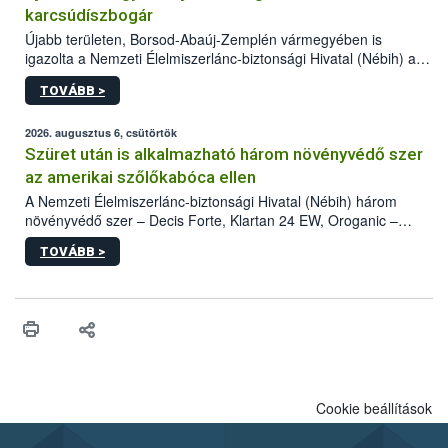
karcsúdíszbogár
Újabb területen, Borsod-Abaúj-Zemplén vármegyében is
igazolta a Nemzeti Élelmiszerlánc-biztonsági Hivatal (Nébih) a
kőrisrontó karcsúdíszbogár (Agrilus planipennis) jelenlétét. A
TOVÁBB >
kártevőt nem csak színcsapdában találták meg, de már fertőzött
fában is azonosították. A növényvédelmi szakemberek folytatják
az intenzív felderítést, emellett az intézkedéseket a szlovák
2026. augusztus 6, csütörtök
hatósággal is összehangolják a terjedés megállítása érdekében.
Szüret után is alkalmazható három növényvédő szer
az amerikai szőlőkabóca ellen
A Nemzeti Élelmiszerlánc-biztonsági Hivatal (Nébih) három
növényvédő szer – Decis Forte, Klartan 24 EW, Oroganic –
engedélyokiratát módosította, így azok a szüretet követően,
TOVÁBB >
egészen a vesszőérettség (BBCH 91) stádiumáig
felhasználhatóak a szőlőben. A kiterjesztések célja, hogy a korai
érésű szőlőkben is legyen lehetőség a károsító elleni további
védekezésre. Az Oroganic készítmény kis kiszerelésben kiskerti
felhasználók számára is elérhető és ökológiai termesztésben is
engedélyezett.
Cookie beállítások