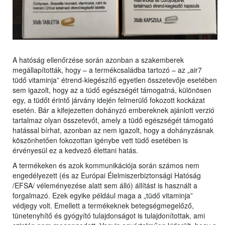
A hatóság ellenőrzése során azonban a szakemberek
megállapították, hogy – a termékcsaládba tartozó – az „air7
tüdő vitaminja” étrend-kiegészítő egyetlen összetevője esetében
sem igazolt, hogy az a tüdő egészségét támogatná, különösen
egy, a tüdőt érintő járvány idején felmerülő fokozott kockázat
esetén. Bár a kifejezetten dohányzó embereknek ajánlott verzió
tartalmaz olyan összetevőt, amely a tüdő egészségét támogató
hatással bírhat, azonban az nem igazolt, hogy a dohányzásnak
köszönhetően fokozottan igénybe vett tüdő esetében is
érvényesül ez a kedvező élettani hatás.
A termékeken és azok kommunikációja során számos nem
engedélyezett (és az Európai Élelmiszerbiztonsági Hatóság
/EFSA/ véleményezése alatt sem álló) állítást is használt a
forgalmazó. Ezek egyike például maga a „tüdő vitaminja”
védjegy volt. Emellett a termékeknek betegségmegelőző,
tünetenyhítő és gyógyító tulajdonságot is tulajdonítottak, ami