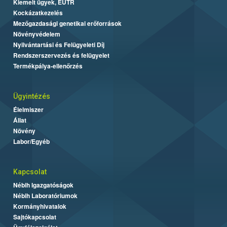
Kiemelt ügyek, EUTR
Kockázatkezelés
Mezőgazdasági genetikai erőforrások
Növényvédelem
Nyilvántartási és Felügyeleti Díj
Rendszerszervezés és felügyelet
Termékpálya-ellenőrzés
Ügyintézés
Élelmiszer
Állat
Növény
Labor/Egyéb
Kapcsolat
Nébih Igazgatóságok
Nébih Laboratóriumok
Kormányhivatalok
Sajtókapcsolat