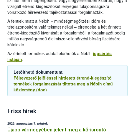
szintén nem megengedett. Vagyis egyértelműen kiderült, hogy a
vizsgált étrend-kiegészítőket lényeges tulajdonságukra
vonatkozó félrevezető tájékoztatással forgalmazták.
A fentiek miatt a Nébih – minőségmegőrzési időre és
tételazonosítóra való tekintet nélkül – elrendelte a két érintett
étrend-kiegészítő kivonását a forgalomból, a forgalmazót pedig
milliós nagyságrendű élelmiszer-ellenőrzési bírság fizetésére
kötelezte.
Az érintett termékek adatai elérhetők a Nébih
jogsértés
listáján
.
Letölthető dokumentum:
Félrevezető jelöléssel hirdetett étrend-kiegészítő
termékek forgalmazását tiltotta meg a Nébih című
közlemény (doc)
Friss hírek
2026. augusztus 7, péntek
Újabb vármegyében jelent meg a kőrisrontó