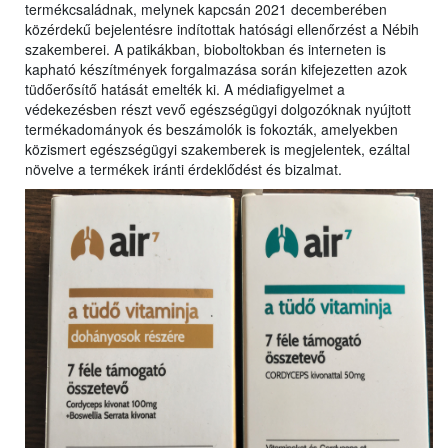
termékcsaládnak, melynek kapcsán 2021 decemberében
közérdekű bejelentésre indítottak hatósági ellenőrzést a Nébih
szakemberei. A patikákban, bioboltokban és interneten is
kapható készítmények forgalmazása során kifejezetten azok
tüdőerősítő hatását emelték ki. A médiafigyelmet a
védekezésben részt vevő egészségügyi dolgozóknak nyújtott
termékadományok és beszámolók is fokozták, amelyekben
közismert egészségügyi szakemberek is megjelentek, ezáltal
növelve a termékek iránti érdeklődést és bizalmat.