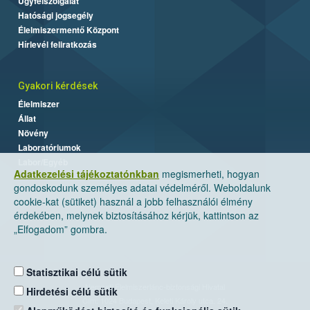
Ügyfélszolgálat
Hatósági jogsegély
Élelmiszermentő Központ
Hírlevél feliratkozás
Gyakori kérdések
Élelmiszer
Állat
Növény
Laboratóriumok
Labor/Egyéb
Adatkezelési tájékoztatónkban
megismerheti, hogyan
gondoskodunk személyes adatai védelméről. Weboldalunk
cookie-kat (sütiket) használ a jobb felhasználói élmény
érdekében, melynek biztosításához kérjük, kattintson az
„Elfogadom” gombra.
Statisztikai célú sütik
Nemzeti Élelmiszerlánc-biztonsági Hivatal
Hirdetési célú sütik
Cím: 1024 Budapest, Keleti Károly utca. 24.