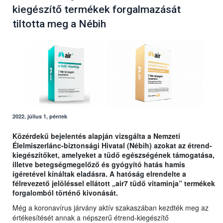
kiegészítő termékek forgalmazását
tiltotta meg a Nébih
2022. július 1, péntek
Közérdekű bejelentés alapján vizsgálta a Nemzeti
Élelmiszerlánc-biztonsági Hivatal (Nébih) azokat az étrend-
kiegészítőket, amelyeket a tüdő egészségének támogatása,
illetve betegségmegelőző és gyógyító hatás hamis
ígéretével kínáltak eladásra. A hatóság elrendelte a
félrevezető jelöléssel ellátott „air7 tüdő vitaminja” termékek
forgalomból történő kivonását.
Még a koronavírus járvány aktív szakaszában kezdték meg az
értékesítését annak a népszerű étrend-kiegészítő