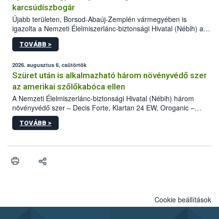
karcsúdíszbogár
Újabb területen, Borsod-Abaúj-Zemplén vármegyében is
igazolta a Nemzeti Élelmiszerlánc-biztonsági Hivatal (Nébih) a
kőrisrontó karcsúdíszbogár (Agrilus planipennis) jelenlétét. A
TOVÁBB >
kártevőt nem csak színcsapdában találták meg, de már fertőzött
fában is azonosították. A növényvédelmi szakemberek folytatják
az intenzív felderítést, emellett az intézkedéseket a szlovák
2026. augusztus 6, csütörtök
hatósággal is összehangolják a terjedés megállítása érdekében.
Szüret után is alkalmazható három növényvédő szer
az amerikai szőlőkabóca ellen
A Nemzeti Élelmiszerlánc-biztonsági Hivatal (Nébih) három
növényvédő szer – Decis Forte, Klartan 24 EW, Oroganic –
engedélyokiratát módosította, így azok a szüretet követően,
TOVÁBB >
egészen a vesszőérettség (BBCH 91) stádiumáig
felhasználhatóak a szőlőben. A kiterjesztések célja, hogy a korai
érésű szőlőkben is legyen lehetőség a károsító elleni további
védekezésre. Az Oroganic készítmény kis kiszerelésben kiskerti
felhasználók számára is elérhető és ökológiai termesztésben is
engedélyezett.
Cookie beállítások