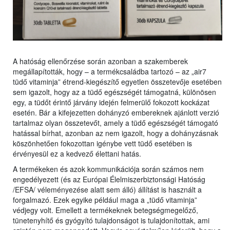
A hatóság ellenőrzése során azonban a szakemberek
megállapították, hogy – a termékcsaládba tartozó – az „air7
tüdő vitaminja” étrend-kiegészítő egyetlen összetevője esetében
sem igazolt, hogy az a tüdő egészségét támogatná, különösen
egy, a tüdőt érintő járvány idején felmerülő fokozott kockázat
esetén. Bár a kifejezetten dohányzó embereknek ajánlott verzió
tartalmaz olyan összetevőt, amely a tüdő egészségét támogató
hatással bírhat, azonban az nem igazolt, hogy a dohányzásnak
köszönhetően fokozottan igénybe vett tüdő esetében is
érvényesül ez a kedvező élettani hatás.
A termékeken és azok kommunikációja során számos nem
engedélyezett (és az Európai Élelmiszerbiztonsági Hatóság
/EFSA/ véleményezése alatt sem álló) állítást is használt a
forgalmazó. Ezek egyike például maga a „tüdő vitaminja”
védjegy volt. Emellett a termékeknek betegségmegelőző,
tünetenyhítő és gyógyító tulajdonságot is tulajdonítottak, ami