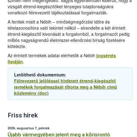
szintén nem megengedett. Vagyis egyértelműen kiderült, hogy a
vizsgált étrend-kiegészítőket lényeges tulajdonságukra
vonatkozó félrevezető tájékoztatással forgalmazták.
A fentiek miatt a Nébih – minőségmegőrzési időre és
tételazonosítóra való tekintet nélkül – elrendelte a két érintett
étrend-kiegészítő kivonását a forgalomból, a forgalmazót pedig
milliós nagyságrendű élelmiszer-ellenőrzési bírság fizetésére
kötelezte.
Az érintett termékek adatai elérhetők a Nébih
jogsértés
listáján
.
Letölthető dokumentum:
Félrevezető jelöléssel hirdetett étrend-kiegészítő
termékek forgalmazását tiltotta meg a Nébih című
közlemény (doc)
Friss hírek
2026. augusztus 7, péntek
Újabb vármegyében jelent meg a kőrisrontó