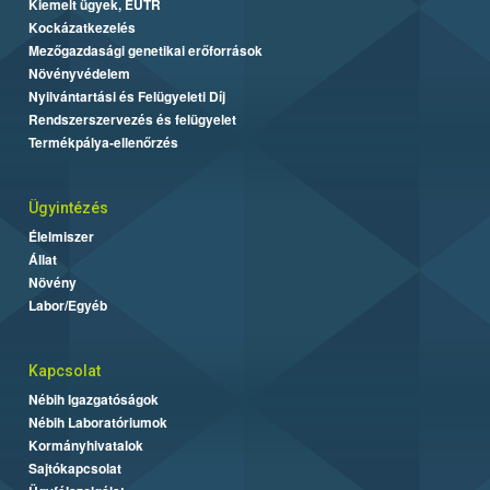
Kiemelt ügyek, EUTR
Kockázatkezelés
Mezőgazdasági genetikai erőforrások
Növényvédelem
Nyilvántartási és Felügyeleti Díj
Rendszerszervezés és felügyelet
Termékpálya-ellenőrzés
Ügyintézés
Élelmiszer
Állat
Növény
Labor/Egyéb
Kapcsolat
Nébih Igazgatóságok
Nébih Laboratóriumok
Kormányhivatalok
Sajtókapcsolat