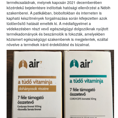
termékcsaládnak, melynek kapcsán 2021 decemberében
közérdekű bejelentésre indítottak hatósági ellenőrzést a Nébih
szakemberei. A patikákban, bioboltokban és interneten is
kapható készítmények forgalmazása során kifejezetten azok
tüdőerősítő hatását emelték ki. A médiafigyelmet a
védekezésben részt vevő egészségügyi dolgozóknak nyújtott
termékadományok és beszámolók is fokozták, amelyekben
közismert egészségügyi szakemberek is megjelentek, ezáltal
növelve a termékek iránti érdeklődést és bizalmat.