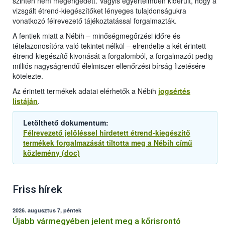
szintén nem megengedett. Vagyis egyértelműen kiderült, hogy a
vizsgált étrend-kiegészítőket lényeges tulajdonságukra
vonatkozó félrevezető tájékoztatással forgalmazták.
A fentiek miatt a Nébih – minőségmegőrzési időre és
tételazonosítóra való tekintet nélkül – elrendelte a két érintett
étrend-kiegészítő kivonását a forgalomból, a forgalmazót pedig
milliós nagyságrendű élelmiszer-ellenőrzési bírság fizetésére
kötelezte.
Az érintett termékek adatai elérhetők a Nébih
jogsértés
listáján
.
Letölthető dokumentum:
Félrevezető jelöléssel hirdetett étrend-kiegészítő
termékek forgalmazását tiltotta meg a Nébih című
közlemény (doc)
Friss hírek
2026. augusztus 7, péntek
Újabb vármegyében jelent meg a kőrisrontó