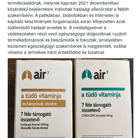
termékcsaládnak, melynek kapcsán 2021 decemberében
közérdekű bejelentésre indítottak hatósági ellenőrzést a Nébih
szakemberei. A patikákban, bioboltokban és interneten is
kapható készítmények forgalmazása során kifejezetten azok
tüdőerősítő hatását emelték ki. A médiafigyelmet a
védekezésben részt vevő egészségügyi dolgozóknak nyújtott
termékadományok és beszámolók is fokozták, amelyekben
közismert egészségügyi szakemberek is megjelentek, ezáltal
növelve a termékek iránti érdeklődést és bizalmat.