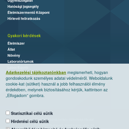
Ügyfélszolgálat
Hatósági jogsegély
Élelmiszermentő Központ
Hírlevél feliratkozás
Gyakori kérdések
Élelmiszer
Állat
Növény
Laboratóriumok
Labor/Egyéb
Adatkezelési tájékoztatónkban
megismerheti, hogyan
gondoskodunk személyes adatai védelméről. Weboldalunk
cookie-kat (sütiket) használ a jobb felhasználói élmény
érdekében, melynek biztosításához kérjük, kattintson az
„Elfogadom” gombra.
Statisztikai célú sütik
Nemzeti Élelmiszerlánc-biztonsági Hivatal
Hirdetési célú sütik
Cím: 1024 Budapest, Keleti Károly utca. 24.