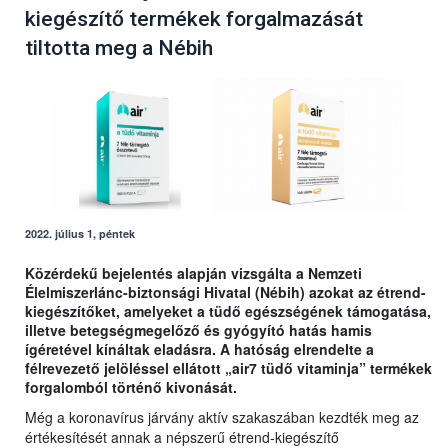
kiegészítő termékek forgalmazását
tiltotta meg a Nébih
2022. július 1, péntek
Közérdekű bejelentés alapján vizsgálta a Nemzeti
Élelmiszerlánc-biztonsági Hivatal (Nébih) azokat az étrend-
kiegészítőket, amelyeket a tüdő egészségének támogatása,
illetve betegségmegelőző és gyógyító hatás hamis
ígéretével kínáltak eladásra. A hatóság elrendelte a
félrevezető jelöléssel ellátott „air7 tüdő vitaminja” termékek
forgalomból történő kivonását.
Még a koronavírus járvány aktív szakaszában kezdték meg az
értékesítését annak a népszerű étrend-kiegészítő