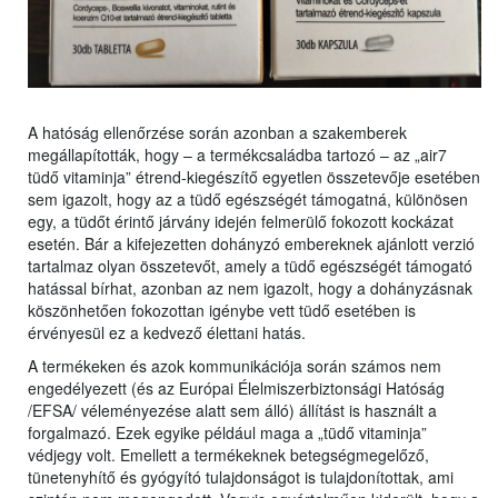
A hatóság ellenőrzése során azonban a szakemberek
megállapították, hogy – a termékcsaládba tartozó – az „air7
tüdő vitaminja” étrend-kiegészítő egyetlen összetevője esetében
sem igazolt, hogy az a tüdő egészségét támogatná, különösen
egy, a tüdőt érintő járvány idején felmerülő fokozott kockázat
esetén. Bár a kifejezetten dohányzó embereknek ajánlott verzió
tartalmaz olyan összetevőt, amely a tüdő egészségét támogató
hatással bírhat, azonban az nem igazolt, hogy a dohányzásnak
köszönhetően fokozottan igénybe vett tüdő esetében is
érvényesül ez a kedvező élettani hatás.
A termékeken és azok kommunikációja során számos nem
engedélyezett (és az Európai Élelmiszerbiztonsági Hatóság
/EFSA/ véleményezése alatt sem álló) állítást is használt a
forgalmazó. Ezek egyike például maga a „tüdő vitaminja”
védjegy volt. Emellett a termékeknek betegségmegelőző,
tünetenyhítő és gyógyító tulajdonságot is tulajdonítottak, ami