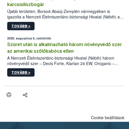
karcsúdíszbogár
Újabb területen, Borsod-Abaúj-Zemplén vármegyében is
igazolta a Nemzeti Élelmiszerlánc-biztonsági Hivatal (Nébih) a
kőrisrontó karcsúdíszbogár (Agrilus planipennis) jelenlétét. A
TOVÁBB >
kártevőt nem csak színcsapdában találták meg, de már fertőzött
fában is azonosították. A növényvédelmi szakemberek folytatják
az intenzív felderítést, emellett az intézkedéseket a szlovák
2026. augusztus 6, csütörtök
hatósággal is összehangolják a terjedés megállítása érdekében.
Szüret után is alkalmazható három növényvédő szer
az amerikai szőlőkabóca ellen
A Nemzeti Élelmiszerlánc-biztonsági Hivatal (Nébih) három
növényvédő szer – Decis Forte, Klartan 24 EW, Oroganic –
engedélyokiratát módosította, így azok a szüretet követően,
TOVÁBB >
egészen a vesszőérettség (BBCH 91) stádiumáig
felhasználhatóak a szőlőben. A kiterjesztések célja, hogy a korai
érésű szőlőkben is legyen lehetőség a károsító elleni további
védekezésre. Az Oroganic készítmény kis kiszerelésben kiskerti
felhasználók számára is elérhető és ökológiai termesztésben is
engedélyezett.
Cookie beállítások