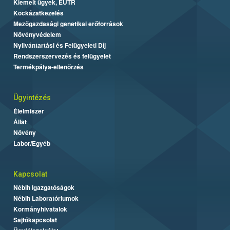
Kiemelt ügyek, EUTR
Kockázatkezelés
Mezőgazdasági genetikai erőforrások
Növényvédelem
Nyilvántartási és Felügyeleti Díj
Rendszerszervezés és felügyelet
Termékpálya-ellenőrzés
Ügyintézés
Élelmiszer
Állat
Növény
Labor/Egyéb
Kapcsolat
Nébih Igazgatóságok
Nébih Laboratóriumok
Kormányhivatalok
Sajtókapcsolat