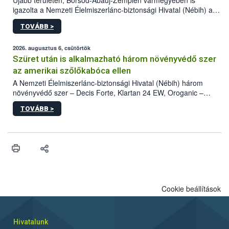
Újabb területen, Borsod-Abaúj-Zemplén vármegyében is
igazolta a Nemzeti Élelmiszerlánc-biztonsági Hivatal (Nébih) a
kőrisrontó karcsúdíszbogár (Agrilus planipennis) jelenlétét. A
TOVÁBB >
kártevőt nem csak színcsapdában találták meg, de már fertőzött
fában is azonosították. A növényvédelmi szakemberek folytatják
az intenzív felderítést, emellett az intézkedéseket a szlovák
2026. augusztus 6, csütörtök
hatósággal is összehangolják a terjedés megállítása érdekében.
Szüret után is alkalmazható három növényvédő szer
az amerikai szőlőkabóca ellen
A Nemzeti Élelmiszerlánc-biztonsági Hivatal (Nébih) három
növényvédő szer – Decis Forte, Klartan 24 EW, Oroganic –
engedélyokiratát módosította, így azok a szüretet követően,
TOVÁBB >
egészen a vesszőérettség (BBCH 91) stádiumáig
felhasználhatóak a szőlőben. A kiterjesztések célja, hogy a korai
érésű szőlőkben is legyen lehetőség a károsító elleni további
védekezésre. Az Oroganic készítmény kis kiszerelésben kiskerti
felhasználók számára is elérhető és ökológiai termesztésben is
engedélyezett.
Cookie beállítások
Hivatalunk