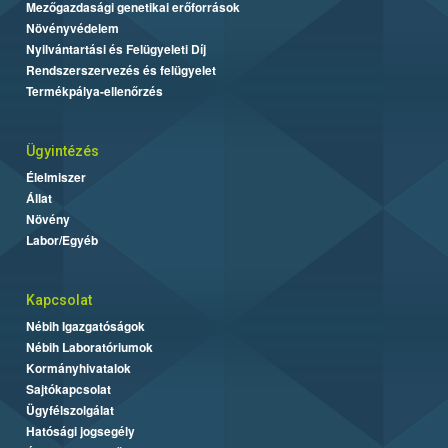
Mezőgazdasági genetikai erőforrások
Növényvédelem
Nyilvántartási és Felügyeleti Díj
Rendszerszervezés és felügyelet
Termékpálya-ellenőrzés
Ügyintézés
Élelmiszer
Állat
Növény
Labor/Egyéb
Kapcsolat
Nébih Igazgatóságok
Nébih Laboratóriumok
Kormányhivatalok
Sajtókapcsolat
Ügyfélszolgálat
Hatósági jogsegély