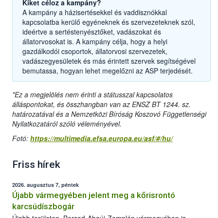
Kiket céloz a kampány?
A kampány a házisertésekkel és vaddisznókkal
kapcsolatba kerülő egyéneknek és szervezeteknek szól,
ideértve a sertéstenyésztőket, vadászokat és
állatorvosokat is. A kampány célja, hogy a helyi
gazdálkodói csoportok, állatorvosi szervezetek,
vadászegyesületek és más érintett szervek segítségével
bemutassa, hogyan lehet megelőzni az ASP terjedését.
*
Ez a megjelölés nem érinti a státusszal kapcsolatos
álláspontokat, és összhangban van az ENSZ BT 1244. sz.
határozatával és a Nemzetközi Bíróság Koszovó Függetlenségi
Nyilatkozatáról szóló véleményével.
Fotó:
https://multimedia.efsa.europa.eu/asf/#/hu/
Friss hírek
2026. augusztus 7, péntek
Újabb vármegyében jelent meg a kőrisrontó
karcsúdíszbogár