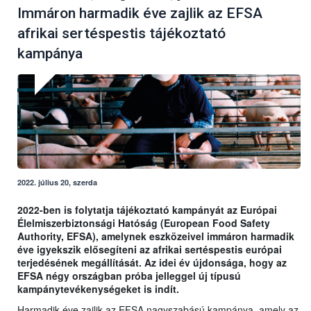
Immáron harmadik éve zajlik az EFSA
afrikai sertéspestis tájékoztató
kampánya
2022. július 20, szerda
2022-ben is folytatja tájékoztató kampányát az Európai
Élelmiszerbiztonsági Hatóság (European Food Safety
Authority, EFSA), amelynek eszközeivel immáron harmadik
éve igyekszik elősegíteni az afrikai sertéspestis európai
terjedésének megállítását. Az idei év újdonsága, hogy az
EFSA négy országban próba jelleggel új típusú
kampánytevékenységeket is indít.
Harmadik éve zajlik az EFSA nagyszabású kampánya, amely az