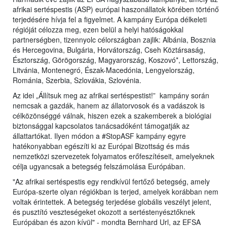
afrikai sertéspestis (ASP) európai haszonállatok körében történő
terjedésére hívja fel a figyelmet. A kampány Európa délkeleti
régióját célozza meg, ezen belül a helyi hatóságokkal
partnerségben, tizennyolc célországban zajlik: Albánia, Bosznia
és Hercegovina, Bulgária, Horvátország, Cseh Köztársaság,
Észtország, Görögország, Magyarország, Koszovó*, Lettország,
Litvánia, Montenegró, Észak-Macedónia, Lengyelország,
Románia, Szerbia, Szlovákia, Szlovénia.
Az idei „Állítsuk meg az afrikai sertéspestist!” kampány során
nemcsak a gazdák, hanem az állatorvosok és a vadászok is
célközönséggé válnak, hiszen ezek a szakemberek a biológiai
biztonsággal kapcsolatos tanácsadóként támogatják az
állattartókat. Ilyen módon a #StopASF kampány egyre
hatékonyabban egészíti ki az Európai Bizottság és más
nemzetközi szervezetek folyamatos erőfeszítéseit, amelyeknek
célja ugyancsak a betegség felszámolása Európában.
"Az afrikai sertéspestis egy rendkívül fertőző betegség, amely
Európa-szerte olyan régiókban is terjed, amelyek korábban nem
voltak érintettek. A betegség terjedése globális veszélyt jelent,
és pusztító veszteségeket okozott a sertéstenyésztőknek
Európában és azon kívül" - mondta Bernhard Url, az EFSA