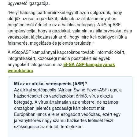
ügyvezető igazgatója.
"Helyi hatósági partnereinkkel együtt azon dolgozunk, hogy
elérjük azokat a gazdákat, akiknek az állatállományát és
megélhetését érintette ez a halálos betegség. A #StopASF
kampány célja, hogy a gazdákat, valamint az állatorvosokat és a
vadászokat tájékoztassuk arról, hogy mire kell odafigyelniük a
felismerés, megelőzés és jelentés területén."
A #StopASF kampánnyal kapcsolatos további információkért,
infografikákért, közösségi média posztokért és egyéb
anyagokért látogasson el az
EFSA ASP-kampányának
weboldalára
.
Mi az az afrikai sertéspestis (ASP)?
Az afrikai sertéspestis (African Swine Fever-ASF) egy, a
házisertéseket és vaddisznókat érintő, vírus okozta
betegség. A vírus ártalmatlan az emberre, de számos
országban jelentős gazdasági kárt okozott már.
Európában nincs ellene elfogadott védőoltás, ezért egy
járványkitörés nagy számú házisertés leölését teszi
szükségessé az érintett területeken.