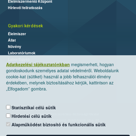
Élelmiszermentő Központ
Hírlevél feliratkozás
Gyakori kérdések
Élelmiszer
Állat
Növény
Laboratóriumok
Labor/Egyéb
Adatkezelési tájékoztatónkban
megismerheti, hogyan
gondoskodunk személyes adatai védelméről. Weboldalunk
cookie-kat (sütiket) használ a jobb felhasználói élmény
érdekében, melynek biztosításához kérjük, kattintson az
„Elfogadom” gombra.
Statisztikai célú sütik
Nemzeti Élelmiszerlánc-biztonsági Hivatal
Hirdetési célú sütik
Cím: 1024 Budapest, Keleti Károly utca. 24.
Alapműködést biztosító és funkcionális sütik
Levelezési cím: 1525 Budapest. Pf. 30.