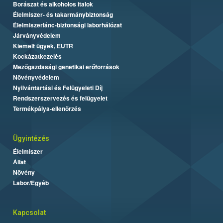
Borászat és alkoholos italok
Élelmiszer- és takarmánybiztonság
Élelmiszerlánc-biztonsági laborhálózat
Járványvédelem
Kiemelt ügyek, EUTR
Kockázatkezelés
Mezőgazdasági genetikai erőforrások
Növényvédelem
Nyilvántartási és Felügyeleti Díj
Rendszerszervezés és felügyelet
Termékpálya-ellenőrzés
Ügyintézés
Élelmiszer
Állat
Növény
Labor/Egyéb
Kapcsolat