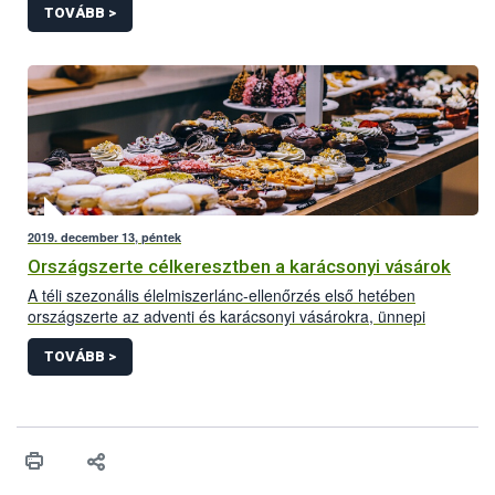
forgalmat bonyolító vállalkozásokra összpontosít.
TOVÁBB >
2019. december 13, péntek
Országszerte célkeresztben a karácsonyi vásárok
A téli szezonális élelmiszerlánc-ellenőrzés első hetében
országszerte az adventi és karácsonyi vásárokra, ünnepi
rendezvényekre és azok portékáira fókuszáltak az
élelmiszerlánc-biztonsági szakemberek. Eddig főként kisebb, az
TOVÁBB >
élelmiszerbiztonságot kevésbé veszélyeztető, zömében azonnal
orvosolható problémák kerültek felszínre. Néhány esetben
azonban súlyos higiéniai, jelölési és dokumentációs
hiányosságok is előfordultak, amelyek komolyabb szankciót – a
tevékenység felfüggesztését, bírság kiszabását – vonták maguk
után.