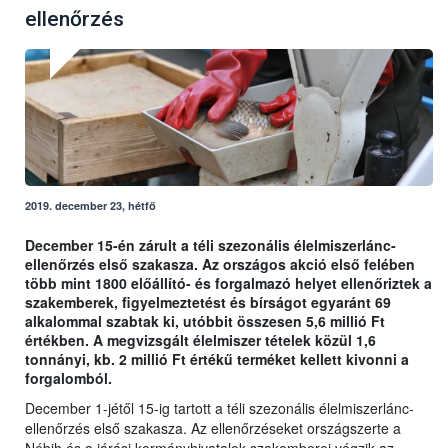
ellenőrzés
2019. december 23, hétfő
December 15-én zárult a téli szezonális élelmiszerlánc-
ellenőrzés első szakasza. Az országos akció első felében
több mint 1800 előállító- és forgalmazó helyet ellenőriztek a
szakemberek, figyelmeztetést és bírságot egyaránt 69
alkalommal szabtak ki, utóbbit összesen 5,6 millió Ft
értékben. A megvizsgált élelmiszer tételek közül 1,6
tonnányi, kb. 2 millió Ft értékű terméket kellett kivonni a
forgalomból.
December 1-jétől 15-ig tartott a téli szezonális élelmiszerlánc-
ellenőrzés első szakasza. Az ellenőrzéseket országszerte a
Nébih és a járási kormányhivatalok szakemberei végzik az