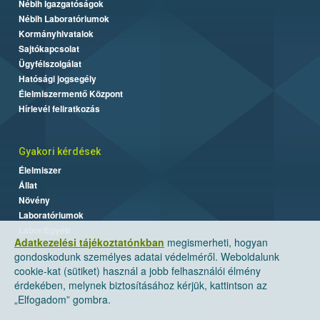
Nébih Igazgatóságok
Nébih Laboratóriumok
Kormányhivatalok
Sajtókapcsolat
Ügyfélszolgálat
Hatósági jogsegély
Élelmiszermentő Központ
Hírlevél feliratkozás
Gyakori kérdések
Élelmiszer
Állat
Növény
Laboratóriumok
Labor/Egyéb
Adatkezelési tájékoztatónkban
megismerheti, hogyan
gondoskodunk személyes adatai védelméről. Weboldalunk
cookie-kat (sütiket) használ a jobb felhasználói élmény
érdekében, melynek biztosításához kérjük, kattintson az
„Elfogadom” gombra.