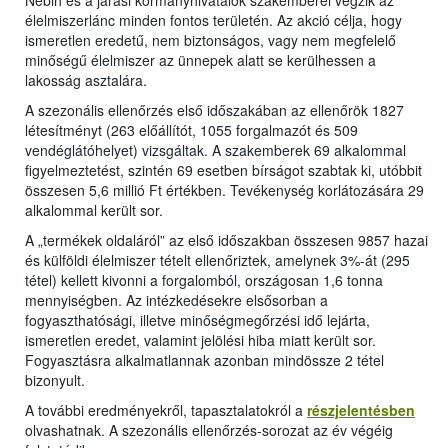
élelmiszerlánc minden fontos területén. Az akció célja, hogy
ismeretlen eredetű, nem biztonságos, vagy nem megfelelő
minőségű élelmiszer az ünnepek alatt se kerülhessen a
lakosság asztalára.
A szezonális ellenőrzés első időszakában az ellenőrök 1827
létesítményt (263 előállítót, 1055 forgalmazót és 509
vendéglátóhelyet) vizsgáltak. A szakemberek 69 alkalommal
figyelmeztetést, szintén 69 esetben bírságot szabtak ki, utóbbit
összesen 5,6 millió Ft értékben. Tevékenység korlátozására 29
alkalommal került sor.
A „termékek oldaláról” az első időszakban összesen 9857 hazai
és külföldi élelmiszer tételt ellenőriztek, amelynek 3%-át (295
tétel) kellett kivonni a forgalomból, országosan 1,6 tonna
mennyiségben. Az intézkedésekre elsősorban a
fogyaszthatósági, illetve minőségmegőrzési idő lejárta,
ismeretlen eredet, valamint jelölési hiba miatt került sor.
Fogyasztásra alkalmatlannak azonban mindössze 2 tétel
bizonyult.
A további eredményekről, tapasztalatokról a
részjelentésben
olvashatnak. A szezonális ellenőrzés-sorozat az év végéig