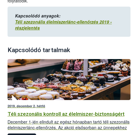
folytatódik.
Kapcsolódó anyagok:
Téli szezonális élelmiszerlánc-ellenőrzés 2019 -
részjelentés
Kapcsolódó tartalmak
2019. december 2, hétfő
Téli szezonális kontroll az élelmiszer-biztonságért
December 1-jén elindult az egész hónapban tartó téli szezonális
élelmiszerlánc-ellenőrzés. Az akció elsősorban az ünnepekhez
kötődő termékekre, valamint az ünnepi időszakban kiemelt