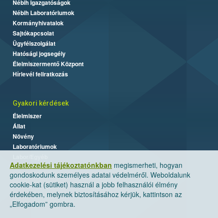
Nébih Igazgatóságok
Nébih Laboratóriumok
Kormányhivatalok
Sajtókapcsolat
Ügyfélszolgálat
Hatósági jogsegély
Élelmiszermentő Központ
Hírlevél feliratkozás
Gyakori kérdések
Élelmiszer
Állat
Növény
Laboratóriumok
Labor/Egyéb
Adatkezelési tájékoztatónkban
megismerheti, hogyan
gondoskodunk személyes adatai védelméről. Weboldalunk
cookie-kat (sütiket) használ a jobb felhasználói élmény
érdekében, melynek biztosításához kérjük, kattintson az
„Elfogadom” gombra.