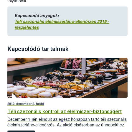
folytatódik.
Kapcsolódó anyagok:
Téli szezonális élelmiszerlánc-ellenőrzés 2019 -
részjelentés
Kapcsolódó tartalmak
2019. december 2, hétfő
Téli szezonális kontroll az élelmiszer-biztonságért
December 1-jén elindult az egész hónapban tartó téli szezonális
élelmiszerlánc-ellenőrzés. Az akció elsősorban az ünnepekhez
kötődő termékekre, valamint az ünnepi időszakban kiemelt