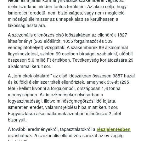
élelmiszerlánc minden fontos területén. Az akció célja, hogy
ismeretlen eredetű, nem biztonságos, vagy nem megfelelő
minőségű élelmiszer az ünnepek alatt se kerülhessen a
lakosság asztalára.
A szezonális ellenőrzés első időszakában az ellenőrök 1827
létesítményt (263 előállítót, 1055 forgalmazót és 509
vendéglátóhelyet) vizsgáltak. A szakemberek 69 alkalommal
figyelmeztetést, szintén 69 esetben bírságot szabtak ki, utóbbit
összesen 5,6 millió Ft értékben. Tevékenység korlátozására 29
alkalommal került sor.
A „termékek oldaláról” az első időszakban összesen 9857 hazai
és külföldi élelmiszer tételt ellenőriztek, amelynek 3%-át (295
tétel) kellett kivonni a forgalomból, országosan 1,6 tonna
mennyiségben. Az intézkedésekre elsősorban a
fogyaszthatósági, illetve minőségmegőrzési idő lejárta,
ismeretlen eredet, valamint jelölési hiba miatt került sor.
Fogyasztásra alkalmatlannak azonban mindössze 2 tétel
bizonyult.
A további eredményekről, tapasztalatokról a
részjelentésben
olvashatnak. A szezonális ellenőrzés-sorozat az év végéig