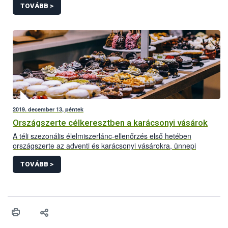
forgalmat bonyolító vállalkozásokra összpontosít.
TOVÁBB >
2019. december 13, péntek
Országszerte célkeresztben a karácsonyi vásárok
A téli szezonális élelmiszerlánc-ellenőrzés első hetében
országszerte az adventi és karácsonyi vásárokra, ünnepi
rendezvényekre és azok portékáira fókuszáltak az
élelmiszerlánc-biztonsági szakemberek. Eddig főként kisebb, az
TOVÁBB >
élelmiszerbiztonságot kevésbé veszélyeztető, zömében azonnal
orvosolható problémák kerültek felszínre. Néhány esetben
azonban súlyos higiéniai, jelölési és dokumentációs
hiányosságok is előfordultak, amelyek komolyabb szankciót – a
tevékenység felfüggesztését, bírság kiszabását – vonták maguk
után.