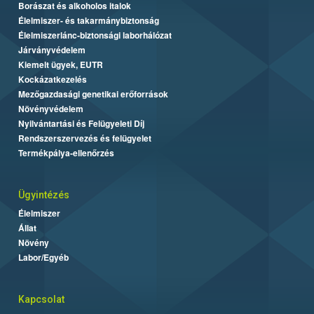
Borászat és alkoholos italok
Élelmiszer- és takarmánybiztonság
Élelmiszerlánc-biztonsági laborhálózat
Járványvédelem
Kiemelt ügyek, EUTR
Kockázatkezelés
Mezőgazdasági genetikai erőforrások
Növényvédelem
Nyilvántartási és Felügyeleti Díj
Rendszerszervezés és felügyelet
Termékpálya-ellenőrzés
Ügyintézés
Élelmiszer
Állat
Növény
Labor/Egyéb
Kapcsolat