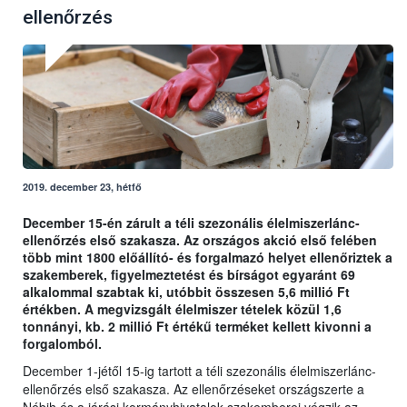
ellenőrzés
2019. december 23, hétfő
December 15-én zárult a téli szezonális élelmiszerlánc-
ellenőrzés első szakasza. Az országos akció első felében
több mint 1800 előállító- és forgalmazó helyet ellenőriztek a
szakemberek, figyelmeztetést és bírságot egyaránt 69
alkalommal szabtak ki, utóbbit összesen 5,6 millió Ft
értékben. A megvizsgált élelmiszer tételek közül 1,6
tonnányi, kb. 2 millió Ft értékű terméket kellett kivonni a
forgalomból.
December 1-jétől 15-ig tartott a téli szezonális élelmiszerlánc-
ellenőrzés első szakasza. Az ellenőrzéseket országszerte a
Nébih és a járási kormányhivatalok szakemberei végzik az