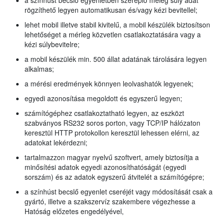
a színhúst becslő egyenletben szereplő meleg súly adat
rögzíthető legyen automatikusan és/vagy kézi bevitellel;
lehet mobil illetve stabil kivitelű, a mobil készülék biztosítson
lehetőséget a mérleg közvetlen csatlakoztatására vagy a
kézi súlybevitelre;
a mobil készülék min. 500 állat adatának tárolására legyen
alkalmas;
a mérési eredmények könnyen leolvashatók legyenek;
egyedi azonosítása megoldott és egyszerű legyen;
számítógéphez csatlakoztatható legyen, az eszközt
szabványos RS232 soros porton, vagy TCP/IP hálózaton
keresztül HTTP protokollon keresztül lehessen elérni, az
adatokat lekérdezni;
tartalmazzon magyar nyelvű szoftvert, amely biztosítja a
minősítési adatok egyedi azonosíthatóságát (egyedi
sorszám) és az adatok egyszerű átvitelét a számítógépre;
a színhúst becslő egyenlet cseréjét vagy módosítását csak a
gyártó, illetve a szakszervíz szakembere végezhesse a
Hatóság előzetes engedélyével,