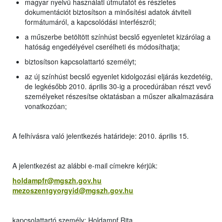
magyar nyelvű használati útmutatót és részletes
dokumentációt biztosítson a minősítési adatok átviteli
formátumáról, a kapcsolódási interfészről;
a műszerbe betöltött színhúst becslő egyenletet kizárólag a
hatóság engedélyével cserélheti és módosíthatja;
biztosítson kapcsolattartó személyt;
az új színhúst becslő egyenlet kidolgozási eljárás kezdetéig,
de legkésőbb 2010. április 30-ig a procedúrában részt vevő
személyeket részesítse oktatásban a műszer alkalmazására
vonatkozóan;
A felhívásra való jelentkezés határideje: 2010. április 15.
A jelentkezést az alábbi e-mail címekre kérjük:
holdampfr@mgszh.gov.hu
mezoszentgyorgyid@mgszh.gov.hu
kapcsolattartó személy: Holdampf Rita