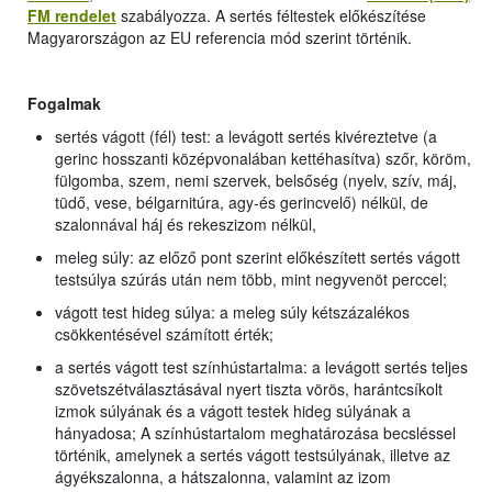
FM rendelet
szabályozza. A sertés féltestek előkészítése
Magyarországon az EU referencia mód szerint történik.
Fogalmak
sertés vágott (fél) test: a levágott sertés kivéreztetve (a
gerinc hosszanti középvonalában kettéhasítva) szőr, köröm,
fülgomba, szem, nemi szervek, belsőség (nyelv, szív, máj,
tüdő, vese, bélgarnitúra, agy-és gerincvelő) nélkül, de
szalonnával háj és rekeszizom nélkül,
meleg súly: az előző pont szerint előkészített sertés vágott
testsúlya szúrás után nem több, mint negyvenöt perccel;
vágott test hideg súlya: a meleg súly kétszázalékos
csökkentésével számított érték;
a sertés vágott test színhústartalma: a levágott sertés teljes
szövetszétválasztásával nyert tiszta vörös, harántcsíkolt
izmok súlyának és a vágott testek hideg súlyának a
hányadosa; A színhústartalom meghatározása becsléssel
történik, amelynek a sertés vágott testsúlyának, illetve az
ágyékszalonna, a hátszalonna, valamint az izom