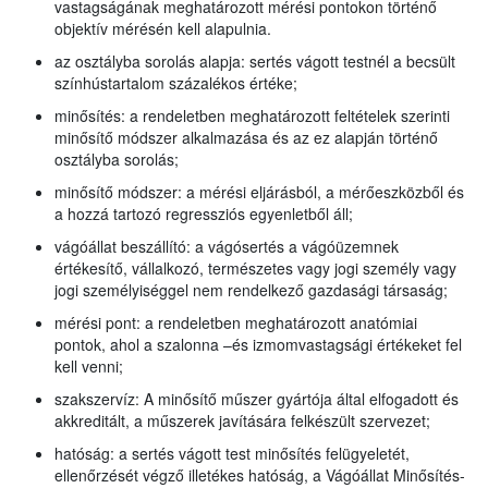
vastagságának meghatározott mérési pontokon történő
objektív mérésén kell alapulnia.
az osztályba sorolás alapja: sertés vágott testnél a becsült
színhústartalom százalékos értéke;
minősítés: a rendeletben meghatározott feltételek szerinti
minősítő módszer alkalmazása és az ez alapján történő
osztályba sorolás;
minősítő módszer: a mérési eljárásból, a mérőeszközből és
a hozzá tartozó regressziós egyenletből áll;
vágóállat beszállító: a vágósertés a vágóüzemnek
értékesítő, vállalkozó, természetes vagy jogi személy vagy
jogi személyiséggel nem rendelkező gazdasági társaság;
mérési pont: a rendeletben meghatározott anatómiai
pontok, ahol a szalonna –és izmomvastagsági értékeket fel
kell venni;
szakszervíz: A minősítő műszer gyártója által elfogadott és
akkreditált, a műszerek javítására felkészült szervezet;
hatóság: a sertés vágott test minősítés felügyeletét,
ellenőrzését végző illetékes hatóság, a Vágóállat Minősítés-