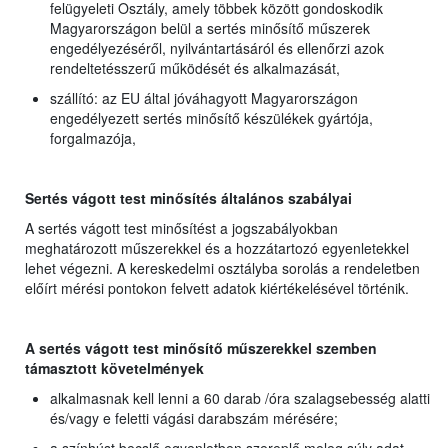
felügyeleti Osztály, amely többek között gondoskodik
Magyarországon belül a sertés minősítő műszerek
engedélyezéséről, nyilvántartásáról és ellenőrzi azok
rendeltetésszerű működését és alkalmazását,
szállító: az EU által jóváhagyott Magyarországon
engedélyezett sertés minősítő készülékek gyártója,
forgalmazója,
Sertés vágott test minősítés általános szabályai
A sertés vágott test minősítést a jogszabályokban
meghatározott műszerekkel és a hozzátartozó egyenletekkel
lehet végezni. A kereskedelmi osztályba sorolás a rendeletben
előírt mérési pontokon felvett adatok kiértékelésével történik.
A sertés vágott test minősítő műszerekkel szemben
támasztott követelmények
alkalmasnak kell lenni a 60 darab /óra szalagsebesség alatti
és/vagy e feletti vágási darabszám mérésére;