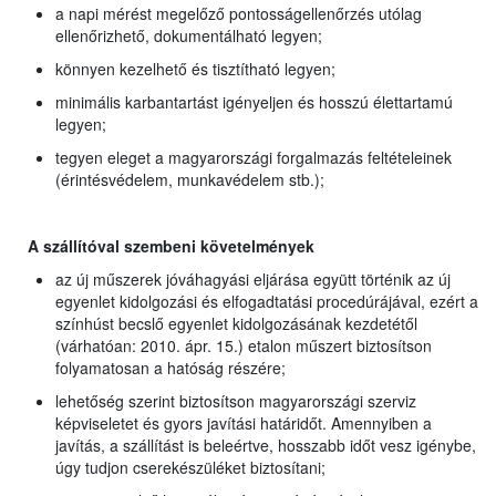
a napi mérést megelőző pontosságellenőrzés utólag
ellenőrizhető, dokumentálható legyen;
könnyen kezelhető és tisztítható legyen;
minimális karbantartást igényeljen és hosszú élettartamú
legyen;
tegyen eleget a magyarországi forgalmazás feltételeinek
(érintésvédelem, munkavédelem stb.);
A szállítóval szembeni követelmények
az új műszerek jóváhagyási eljárása együtt történik az új
egyenlet kidolgozási és elfogadtatási procedúrájával, ezért a
színhúst becslő egyenlet kidolgozásának kezdetétől
(várhatóan: 2010. ápr. 15.) etalon műszert biztosítson
folyamatosan a hatóság részére;
lehetőség szerint biztosítson magyarországi szerviz
képviseletet és gyors javítási határidőt. Amennyiben a
javítás, a szállítást is beleértve, hosszabb időt vesz igénybe,
úgy tudjon cserekészüléket biztosítani;