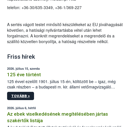
telefon: +36-30/635-3349, +36-1/369-227
A sertés vágott testet minősítő készülékeket az EU jóváhagyását
követően, a hatósági nyilvántartásba vétel után lehet
forgalmazni. A konkrét megrendeléseket a megrendelő és a
szállító közvetlen bonyolítja, a hatóság részvétele nélkül.
Friss hírek
2026. július 15, szerda
125 éve történt
125 évvel ezelőtt 1901. július 15-én, költözött be – igaz, még
csak részben – a budapesti m. kir. állami vetőmagvizsgáló
állomás a Kis Rókus utca 15. szám alatti, Czigler Győző által
TOVÁBB >
tervezett új épületébe.
2026. július 6, hétfő
Az ebek viselkedésének megítélésében jártas
szakértők listája