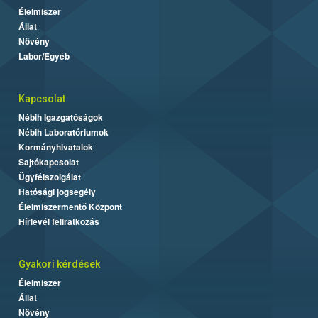
Élelmiszer
Állat
Növény
Labor/Egyéb
Kapcsolat
Nébih Igazgatóságok
Nébih Laboratóriumok
Kormányhivatalok
Sajtókapcsolat
Ügyfélszolgálat
Hatósági jogsegély
Élelmiszermentő Központ
Hírlevél feliratkozás
Gyakori kérdések
Élelmiszer
Állat
Növény