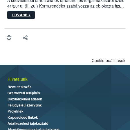
A kedvtelésből tartott állatok tartásáról és forgalmazásáról szóló
41/2010. (II. 26.) Korm.rendelet szabályozza az eb okozta fizikai
sérülés, illetve ennek veszélye keletkezésekor felmerülő
TOVÁBB >
hatósági feladatokat, valamint a veszélyes eb tartását és annak
engedélyezését. Ezen eljárások során szükség esetén be kell
vonni az ebek viselkedésének megítélésében jártas szakértőt.
Cookie beállítások
Hivatalunk
Bemutatkozás
Szervezeti felépítés
Gazdálkodási adatok
Felügyeleti szervünk
Projektek
Kapcsolódó linkek
Adatkezelési tájékoztató
Akadálymentességi nyilatkozat