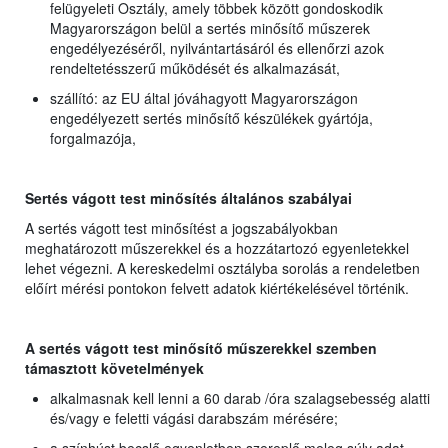
felügyeleti Osztály, amely többek között gondoskodik
Magyarországon belül a sertés minősítő műszerek
engedélyezéséről, nyilvántartásáról és ellenőrzi azok
rendeltetésszerű működését és alkalmazását,
szállító: az EU által jóváhagyott Magyarországon
engedélyezett sertés minősítő készülékek gyártója,
forgalmazója,
Sertés vágott test minősítés általános szabályai
A sertés vágott test minősítést a jogszabályokban
meghatározott műszerekkel és a hozzátartozó egyenletekkel
lehet végezni. A kereskedelmi osztályba sorolás a rendeletben
előírt mérési pontokon felvett adatok kiértékelésével történik.
A sertés vágott test minősítő műszerekkel szemben
támasztott követelmények
alkalmasnak kell lenni a 60 darab /óra szalagsebesség alatti
és/vagy e feletti vágási darabszám mérésére;