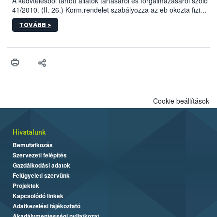
A kedvtelésből tartott állatok tartásáról és forgalmazásáról szóló
41/2010. (II. 26.) Korm.rendelet szabályozza az eb okozta fizikai
sérülés, illetve ennek veszélye keletkezésekor felmerülő
TOVÁBB >
hatósági feladatokat, valamint a veszélyes eb tartását és annak
engedélyezését. Ezen eljárások során szükség esetén be kell
vonni az ebek viselkedésének megítélésében jártas szakértőt.
Cookie beállítások
Hivatalunk
Bemutatkozás
Szervezeti felépítés
Gazdálkodási adatok
Felügyeleti szervünk
Projektek
Kapcsolódó linkek
Adatkezelési tájékoztató
Akadálymentességi nyilatkozat