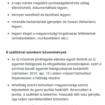
a napi mérést megelőző pontosságellenőrzés utólag
ellenőrizhető, dokumentálható legyen;
könnyen kezelhető és tisztítható legyen;
minimális karbantartást igényeljen és hosszú élettartamú
legyen;
tegyen eleget a magyarországi forgalmazás feltételeinek
(érintésvédelem, munkavédelem stb.);
A szállítóval szembeni követelmények
az új műszerek jóváhagyási eljárása együtt történik az új
egyenlet kidolgozási és elfogadtatási procedúrájával, ezért a
színhúst becslő egyenlet kidolgozásának kezdetétől
(várhatóan: 2010. ápr. 15.) etalon műszert biztosítson
folyamatosan a hatóság részére;
lehetőség szerint biztosítson magyarországi szerviz
képviseletet és gyors javítási határidőt. Amennyiben a
javítás, a szállítást is beleértve, hosszabb időt vesz igénybe,
úgy tudjon cserekészüléket biztosítani;