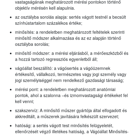
vastagságának meghatározott mérési pontokon történő
objektív mérésén kell alapulnia.
az osztályba sorolás alapja: sertés vágott testnél a becsült
színhústartalom százalékos értéke;
minősítés: a rendeletben meghatározott feltételek szerinti
minősítő módszer alkalmazása és az ez alapján történő
osztályba sorolás;
minősítő módszer: a mérési eljárásból, a mérőeszközből és
a hozzá tartozó regressziós egyenletből áll;
vágóállat beszállító: a vágósertés a vágóüzemnek
értékesítő, vállalkozó, természetes vagy jogi személy vagy
jogi személyiséggel nem rendelkező gazdasági társaság;
mérési pont: a rendeletben meghatározott anatómiai
pontok, ahol a szalonna –és izmomvastagsági értékeket fel
kell venni;
szakszervíz: A minősítő műszer gyártója által elfogadott és
akkreditált, a műszerek javítására felkészült szervezet;
hatóság: a sertés vágott test minősítés felügyeletét,
ellenőrzését végző illetékes hatóság, a Vágóállat Minősítés-