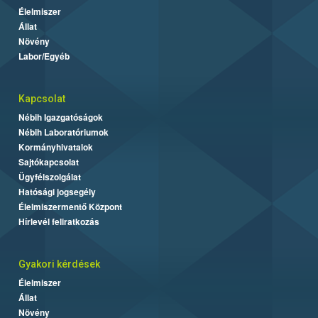
Élelmiszer
Állat
Növény
Labor/Egyéb
Kapcsolat
Nébih Igazgatóságok
Nébih Laboratóriumok
Kormányhivatalok
Sajtókapcsolat
Ügyfélszolgálat
Hatósági jogsegély
Élelmiszermentő Központ
Hírlevél feliratkozás
Gyakori kérdések
Élelmiszer
Állat
Növény