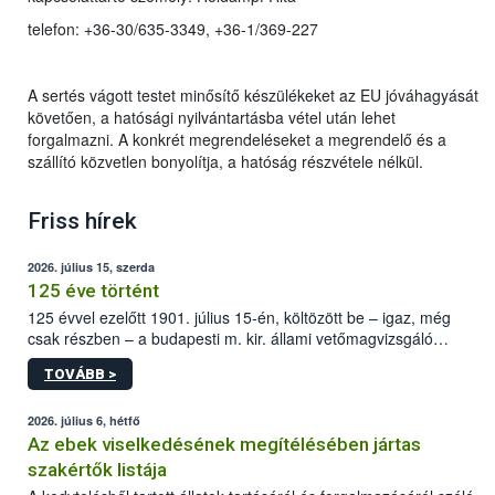
telefon: +36-30/635-3349, +36-1/369-227
A sertés vágott testet minősítő készülékeket az EU jóváhagyását
követően, a hatósági nyilvántartásba vétel után lehet
forgalmazni. A konkrét megrendeléseket a megrendelő és a
szállító közvetlen bonyolítja, a hatóság részvétele nélkül.
Friss hírek
2026. július 15, szerda
125 éve történt
125 évvel ezelőtt 1901. július 15-én, költözött be – igaz, még
csak részben – a budapesti m. kir. állami vetőmagvizsgáló
állomás a Kis Rókus utca 15. szám alatti, Czigler Győző által
TOVÁBB >
tervezett új épületébe.
2026. július 6, hétfő
Az ebek viselkedésének megítélésében jártas
szakértők listája