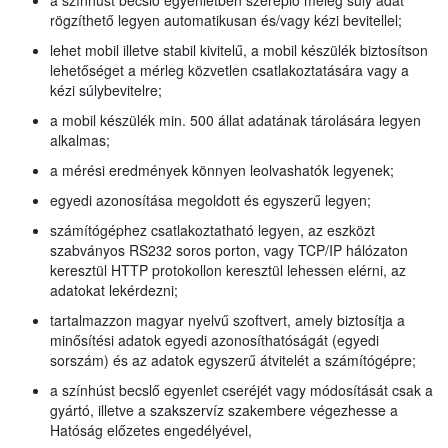
a színhúst becslő egyenletben szereplő meleg súly adat
rögzíthető legyen automatikusan és/vagy kézi bevitellel;
lehet mobil illetve stabil kivitelű, a mobil készülék biztosítson
lehetőséget a mérleg közvetlen csatlakoztatására vagy a
kézi súlybevitelre;
a mobil készülék min. 500 állat adatának tárolására legyen
alkalmas;
a mérési eredmények könnyen leolvashatók legyenek;
egyedi azonosítása megoldott és egyszerű legyen;
számítógéphez csatlakoztatható legyen, az eszközt
szabványos RS232 soros porton, vagy TCP/IP hálózaton
keresztül HTTP protokollon keresztül lehessen elérni, az
adatokat lekérdezni;
tartalmazzon magyar nyelvű szoftvert, amely biztosítja a
minősítési adatok egyedi azonosíthatóságát (egyedi
sorszám) és az adatok egyszerű átvitelét a számítógépre;
a színhúst becslő egyenlet cseréjét vagy módosítását csak a
gyártó, illetve a szakszervíz szakembere végezhesse a
Hatóság előzetes engedélyével,