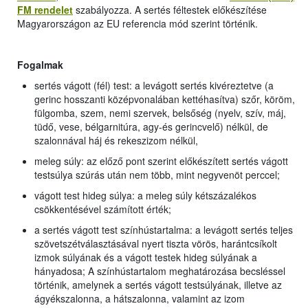
FM rendelet
szabályozza. A sertés féltestek előkészítése
Magyarországon az EU referencia mód szerint történik.
Fogalmak
sertés vágott (fél) test: a levágott sertés kivéreztetve (a
gerinc hosszanti középvonalában kettéhasítva) szőr, köröm,
fülgomba, szem, nemi szervek, belsőség (nyelv, szív, máj,
tüdő, vese, bélgarnitúra, agy-és gerincvelő) nélkül, de
szalonnával háj és rekeszizom nélkül,
meleg súly: az előző pont szerint előkészített sertés vágott
testsúlya szúrás után nem több, mint negyvenöt perccel;
vágott test hideg súlya: a meleg súly kétszázalékos
csökkentésével számított érték;
a sertés vágott test színhústartalma: a levágott sertés teljes
szövetszétválasztásával nyert tiszta vörös, harántcsíkolt
izmok súlyának és a vágott testek hideg súlyának a
hányadosa; A színhústartalom meghatározása becsléssel
történik, amelynek a sertés vágott testsúlyának, illetve az
ágyékszalonna, a hátszalonna, valamint az izom