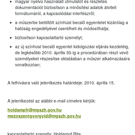
magyar nyelvű használati útmutatót és részletes
dokumentációt biztosítson a minősítési adatok átviteli
formátumáról, a kapcsolódási interfészről;
a műszerbe betöltött színhúst becslő egyenletet kizárólag a
hatóság engedélyével cserélheti és módosíthatja;
biztosítson kapcsolattartó személyt;
az új színhúst becslő egyenlet kidolgozási eljárás kezdetéig,
de legkésőbb 2010. április 30-ig a procedúrában részt vevő
személyeket részesítse oktatásban a műszer alkalmazására
vonatkozóan;
A felhívásra való jelentkezés határideje: 2010. április 15.
A jelentkezést az alábbi e-mail címekre kérjük:
holdampfr@mgszh.gov.hu
mezoszentgyorgyid@mgszh.gov.hu
kapcsolattartó személy: Holdampf Rita