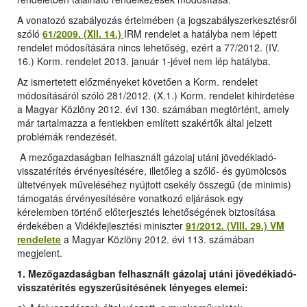
A vonatozó szabályozás értelmében (a jogszabályszerkesztésről
szóló
61/2009. (XII. 14.)
IRM rendelet a hatályba nem lépett
rendelet módosítására nincs lehetőség, ezért a 77/2012. (IV.
16.) Korm. rendelet 2013. január 1-jével nem lép hatályba.
Az ismertetett előzményeket követően a Korm. rendelet
módosításáról szóló 281/2012. (X.1.) Korm. rendelet kihirdetése
a Magyar Közlöny 2012. évi 130. számában megtörtént, amely
már tartalmazza a fentiekben említett szakértők által jelzett
problémák rendezését.
A mezőgazdaságban felhasznált gázolaj utáni jövedékiadó-
visszatérítés érvényesítésére, illetőleg a szőlő- és gyümölcsös
ültetvények műveléséhez nyújtott csekély összegű (de minimis)
támogatás érvényesítésére vonatkozó eljárások egy
kérelemben történő előterjesztés lehetőségének biztosítása
érdekében a Vidékfejlesztési miniszter
91/2012. (VIII. 29.) VM
rendelete
a Magyar Közlöny 2012. évi 113. számában
megjelent.
1. Mezőgazdaságban felhasznált gázolaj utáni jövedékiadó-
visszatérítés egyszerűsítésének lényeges elemei: