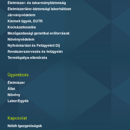
Élelmiszer- és takarmánybiztonság
Élelmiszerlánc-biztonsági laborhálózat
Járványvédelem
Kiemelt ügyek, EUTR
Kockázatkezelés
Mezőgazdasági genetikai erőforrások
Növényvédelem
Nyilvántartási és Felügyeleti Díj
Rendszerszervezés és felügyelet
Termékpálya-ellenőrzés
Ügyintézés
Élelmiszer
Állat
Növény
Labor/Egyéb
Kapcsolat
Nébih Igazgatóságok