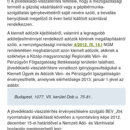
f) A jövedékiadó-visszatérítés feltétele, hogy a mezőgazdasági
termelő a gázolaj vásárlásáról vagy a gépibérmunka-
szolgáltatás igénybevételéről saját nevére szóló, a bevallás
benyújtását megelőző öt éven belül kiállított számlával
rendelkezzen.
A kiemelt adózók kijelöléséről, valamint a legnagyobb
adóteljesítménnyel rendelkező adózók körének megállapításáról
szóló, a nemzetgazdasági miniszter
4/2012. (II. 14.)
NGM
rendeletében meghatározott azon kiemelt adózók, akiknek a
székhelye a Közép-magyarországi Regionális Vám- és
Pénzügyőri Főigazgatóság illetékességi területén található,
jövedékiadó-visszatérítésre vonatkozó igényjogosultságukat a
Kiemelt Ügyek és Adózók Vám- és Pénzügyőri Igazgatóságán
érvényesíthetik, amelynek elérhetősége 2013. január 1-jével az
alábbi:
Budapest, 1077. VII. kerület Dob u. 75-81.
A jövedékiadó-visszatérítés érvényesítésére szolgáló BEV_J04
nyomtatvány átalakítását követően a nyomtatvány képe 2012.
december 15-ei határidővel a Nemzeti Adó- és Vámhivatal
honlapján megismerhető lesz: