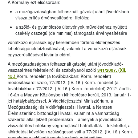
A Kormány ezt elsősorban:
a mezőgazdaságban felhasznált gázolaj utáni jövedékiadó-
visszatérítés érvényesítésére, illetőleg
a szőlő- és gyümölcsös ültetvények műveléséhez nyújtott
csekély összegű (de minimis) támogatás érvényesítésére
vonatkozó eljárások egy kérelemben történő előterjesztés
lehetőségének biztosításával, valamint a vonatkozó eljárások
egyszerűsítésével kívánta elérni.
A mezőgazdaságban felhasznált gázolaj utáni jövedékiadó-
visszatérítés feltételeiről és szabályairól szóló
341/2007. (XII.
15.)
Korm. rendelet (a továbbiakban: Korm. rendelet)
módosításáról szóló, 77/2012. (IV. 16.) Korm. rendelet (a
továbbiakban: 77/2012. (IV. 16.) Korm. rendeletet) 2012. április
16-án a Magyar Közlönyben kihirdetésre került, 2013. január 1-
jei hatálybalépéssel. A Vidékfejlesztési Minisztérium, a
Mezőgazdasági és Vidékfejlesztési Hivatal, a Nemzeti
Élelmiszerlánc-biztonsági Hivatal, valamint a vámhatóság
szakértői által jelzett problémákra – amelyek a jövedékiadó-
visszatérítés hatékony végrehajtását hátráltatták – tekintettel, a
kihirdetést követően szükségessé vált a 77/2012. (IV. 16.) Korm.
rendeletben található rendelkezések módosítása.