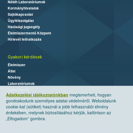
Nébih Laboratóriumok
Kormányhivatalok
Sajtókapcsolat
Ügyfélszolgálat
Hatósági jogsegély
Élelmiszermentő Központ
Hírlevél feliratkozás
Gyakori kérdések
Élelmiszer
Állat
Növény
Laboratóriumok
Labor/Egyéb
Adatkezelési tájékoztatónkban
megismerheti, hogyan
gondoskodunk személyes adatai védelméről. Weboldalunk
cookie-kat (sütiket) használ a jobb felhasználói élmény
érdekében, melynek biztosításához kérjük, kattintson az
„Elfogadom” gombra.