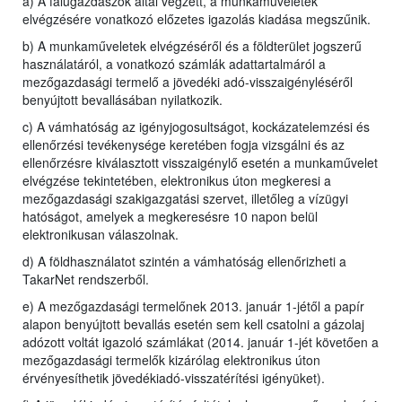
a) A falugazdászok által végzett, a munkaműveletek
elvégzésére vonatkozó előzetes igazolás kiadása megszűnik.
b) A munkaműveletek elvégzéséről és a földterület jogszerű
használatáról, a vonatkozó számlák adattartalmáról a
mezőgazdasági termelő a jövedéki adó-visszaigényléséről
benyújtott bevallásában nyilatkozik.
c) A vámhatóság az igényjogosultságot, kockázatelemzési és
ellenőrzési tevékenysége keretében fogja vizsgálni és az
ellenőrzésre kiválasztott visszaigénylő esetén a munkaművelet
elvégzése tekintetében, elektronikus úton megkeresi a
mezőgazdasági szakigazgatási szervet, illetőleg a vízügyi
hatóságot, amelyek a megkeresésre 10 napon belül
elektronikusan válaszolnak.
d) A földhasználatot szintén a vámhatóság ellenőrizheti a
TakarNet rendszerből.
e) A mezőgazdasági termelőnek 2013. január 1-jétől a papír
alapon benyújtott bevallás esetén sem kell csatolni a gázolaj
adózott voltát igazoló számlákat (2014. január 1-jét követően a
mezőgazdasági termelők kizárólag elektronikus úton
érvényesíthetik jövedékiadó-visszatérítési igényüket).