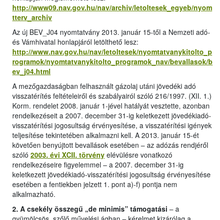
http://www09.nav.gov.hu/nav/archiv/letoltesek_egyeb/nyom
tterv_archiv
Az új BEV_J04 nyomtatvány 2013. január 15-től a Nemzeti adó-
és Vámhivatal honlapjáról letölthető lesz:
http://www.nav.gov.hu/nav/letoltesek/nyomtatvanykitolto_p
rogramok/nyomtatvanykitolto_programok_nav/bevallasok/b
ev_j04.html
A mezőgazdaságban felhasznált gázolaj utáni jövedéki adó
visszatérítés feltételeiről és szabályairól szóló 216/1997. (XII. 1.)
Korm. rendelet 2008. január 1-jével hatályát vesztette, azonban
rendelkezéseit a 2007. december 31-ig keletkezett jövedékiadó-
visszatérítési jogosultság érvényesítése, a visszatérítési igények
teljesítése tekintetében alkalmazni kell. A 2013. január 15-ét
követően benyújtott bevallások esetében – az adózás rendjéről
szóló
2003. évi XCII. törvény
elévülésre vonatkozó
rendelkezéseire figyelemmel – a 2007. december 31-ig
keletkezett jövedékiadó-visszatérítési jogosultság érvényesítése
esetében a fentiekben jelzett 1. pont a)-f) pontja nem
alkalmazható.
2. A csekély összegű „de minimis” támogatási
– a
gyümölcsös, szőlő művelési ágban – kérelmet kizárólag a