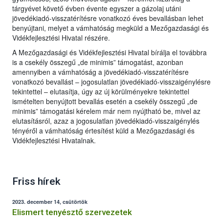
tárgyévet követő évben évente egyszer a gázolaj utáni
jövedékiadó-visszatérítésre vonatkozó éves bevallásban lehet
benyújtani, melyet a vámhatóság megküld a Mezőgazdasági és
Vidékfejlesztési Hivatal részére.
A Mezőgazdasági és Vidékfejlesztési Hivatal bírálja el továbbra
is a csekély összegű „de minimis” támogatást, azonban
amennyiben a vámhatóság a jövedékiadó-visszatérítésre
vonatkozó bevallást – jogosulatlan jövedékiadó-visszaigénylésre
tekintettel – elutasítja, úgy az új körülményekre tekintettel
ismételten benyújtott bevallás esetén a csekély összegű „de
minimis” támogatási kérelem már nem nyújtható be, mivel az
elutasításról, azaz a jogosulatlan jövedékiadó-visszaigénylés
tényéről a vámhatóság értesítést küld a Mezőgazdasági és
Vidékfejlesztési Hivatalnak.
Friss hírek
2023. december 14, csütörtök
Elismert tenyésztő szervezetek