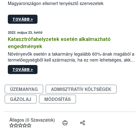
Magyarországon elismert tenyésztő szervezetek
TOVÁBB >
2022. május 23, hétfő
Katasztrófahelyzetek esetén alkalmazható
engedmények
Növényevők esetén a takarmány legalább 60%-ának magából a
termelőegységből kell származnia, ha ez nem lehetséges, akkor
más ökológiai gazdaságokkal együttműködésben kell előállítani.
TOVÁBB >
Az emlősök táplálása során előtérbe kell helyezni az anyatejes
táplálást az az adott fajra vonatkozóan előírt minimális ideig.
ÜZEMANYAG
ADMISZTRATÍV KÖLTSÉGEK
GÁZOLAJ
MÓDOSÍTÁS
Átlagos (0 Szavazatok)