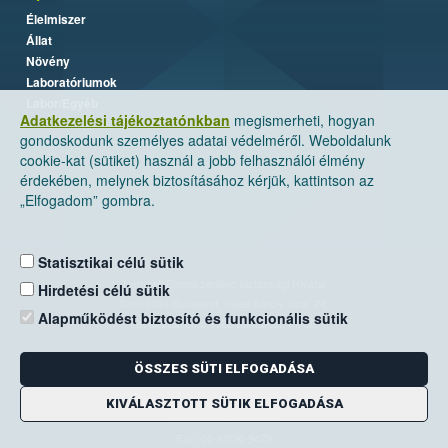
Élelmiszer
Állat
Növény
Laboratóriumok
Labor/Egyéb
Adatkezelési tájékoztatónkban
megismerheti, hogyan
gondoskodunk személyes adatai védelméről. Weboldalunk
cookie-kat (sütiket) használ a jobb felhasználói élmény
érdekében, melynek biztosításához kérjük, kattintson az
„Elfogadom” gombra.
Statisztikai célú sütik
Nemzeti Élelmiszerlánc-biztonsági Hivatal
Hirdetési célú sütik
Cím: 1024 Budapest, Keleti Károly utca. 24.
Alapműködést biztosító és funkcionális sütik
Levelezési cím: 1525 Budapest. Pf. 30.
ÖSSZES SÜTI ELFOGADÁSA
E-mail:
ugyfelszolgalat@nebih.gov.hu
Zöld szám: 06-80/263-244
KIVÁLASZTOTT SÜTIK ELFOGADÁSA
Telefon: 06-1/ 336-9000
Fax: 06-1/336-9479