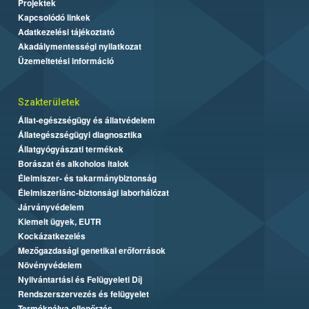
Projektek
Kapcsolódó linkek
Adatkezelési tájékoztató
Akadálymentességi nyilatkozat
Üzemeltetési információ
Szakterületek
Állat-egészségügy és állatvédelem
Állategészségügyi diagnosztika
Állatgyógyászati termékek
Borászat és alkoholos italok
Élelmiszer- és takarmánybiztonság
Élelmiszerlánc-biztonsági laborhálózat
Járványvédelem
Kiemelt ügyek, EUTR
Kockázatkezelés
Mezőgazdasági genetikai erőforrások
Növényvédelem
Nyilvántartási és Felügyeleti Díj
Rendszerszervezés és felügyelet
Termékpálya-ellenőrzés