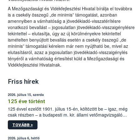
A Mezőgazdasági és Vidékfejlesztési Hivatal bírálja el továbbra
is a csekély összegű „de minimis” támogatást, azonban
amennyiben a vámhatóság a jövedékiadó-visszatérítésre
vonatkozó bevallást – jogosulatlan jövedékiadó-visszaigénylésre
tekintettel – elutasítja, úgy az új körülményekre tekintettel
ismételten benyújtott bevallás esetén a csekély összegű „de
minimis” támogatási kérelem már nem nyújtható be, mivel az
elutasításról, azaz a jogosulatlan jövedékiadó-visszaigénylés
tényéről a vámhatóság értesítést küld a Mezőgazdasági és
Vidékfejlesztési Hivatalnak.
Friss hírek
2026. július 15, szerda
125 éve történt
125 évvel ezelőtt 1901. július 15-én, költözött be – igaz, még
csak részben – a budapesti m. kir. állami vetőmagvizsgáló
állomás a Kis Rókus utca 15. szám alatti, Czigler Győző által
TOVÁBB >
tervezett új épületébe.
2026. július 6, hétfő