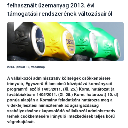
felhasznált üzemanyag 2013. évi
támogatási rendszerének változásairól
2013. január 13, vasárnap
A vállalkozói adminisztratív költségek csökkentésére
irányuló, Egyszerű Állam című középtávú kormányzati
programról szóló 1405/2011. (XI. 25.) Korm. határozat (a
továbbiakban: 1405/2011. (XI. 25.) Korm. határozat) 10. d)
pontja alapján a Kormány feladatként határozta meg a
vidékfejlesztési miniszternek az agrárgazdaság
szabályozásához kapcsolódó vállalkozói adminisztratív
terhek csökkentésére irányuló intézkedések teljes körű
végrehajtását.