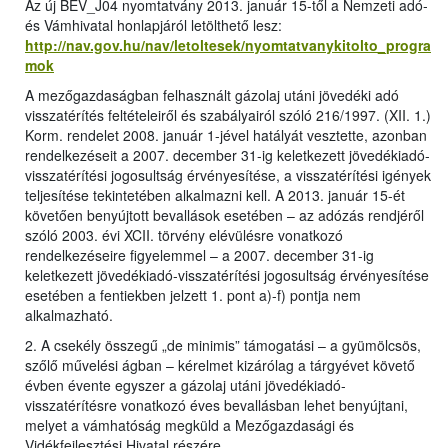
Az új BEV_J04 nyomtatvány 2013. január 15-től a Nemzeti adó-
és Vámhivatal honlapjáról letölthető lesz:
http://nav.gov.hu/nav/letoltesek/nyomtatvanykitolto_progra
mok
A mezőgazdaságban felhasznált gázolaj utáni jövedéki adó
visszatérítés feltételeiről és szabályairól szóló 216/1997. (XII. 1.)
Korm. rendelet 2008. január 1-jével hatályát vesztette, azonban
rendelkezéseit a 2007. december 31-ig keletkezett jövedékiadó-
visszatérítési jogosultság érvényesítése, a visszatérítési igények
teljesítése tekintetében alkalmazni kell. A 2013. január 15-ét
követően benyújtott bevallások esetében – az adózás rendjéről
szóló 2003. évi XCII. törvény elévülésre vonatkozó
rendelkezéseire figyelemmel – a 2007. december 31-ig
keletkezett jövedékiadó-visszatérítési jogosultság érvényesítése
esetében a fentiekben jelzett 1. pont a)-f) pontja nem
alkalmazható.
2. A csekély összegű „de minimis” támogatási – a gyümölcsös,
szőlő művelési ágban – kérelmet kizárólag a tárgyévet követő
évben évente egyszer a gázolaj utáni jövedékiadó-
visszatérítésre vonatkozó éves bevallásban lehet benyújtani,
melyet a vámhatóság megküld a Mezőgazdasági és
Vidékfejlesztési Hivatal részére.