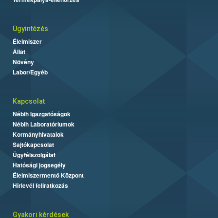
Ügyintézés
Élelmiszer
Állat
Növény
Labor/Egyéb
Kapcsolat
Nébih Igazgatóságok
Nébih Laboratóriumok
Kormányhivatalok
Sajtókapcsolat
Ügyfélszolgálat
Hatósági jogsegély
Élelmiszermentő Központ
Hírlevél feliratkozás
Gyakori kérdések