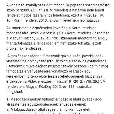
A vonatozó szabályozás értelmében (a jogszabályszerkesztésről
szóló 61/2009. (XII. 14.) IRM rendelet) a hatályba nem lépett
rendelet módosítására nincs lehetőség, ezért a 77/2012. (IV.
16.) Korm. rendelet 2013. január 1-jével nem lép hatályba.
Az ismertetett előzményeket követően a Korm. rendelet
módosításáról szóló 281/2012. (X.1.) Korm. rendelet kihirdetése
a Magyar Közlöny 2012. évi 130. számában megtörtént, amely
már tartalmazza a fentiekben említett szakértők által jelzett
problémák rendezését.
A mezőgazdaságban felhasznált gázolaj utáni jövedékiadó-
visszatérítés érvényesítésére, illetőleg a szőlő- és gyümölcsös
ültetvények műveléséhez nyújtott csekély összegű (de minimis)
támogatás érvényesítésére vonatkozó eljárások egy
kérelemben történő előterjesztés lehetőségének biztosítása
érdekében a Vidékfejlesztési miniszter 91/2012. (VIII. 29.) VM
rendelete a Magyar Közlöny 2012. évi 113. számában
megjelent.
1. Mezőgazdaságban felhasznált gázolaj utáni jövedékiadó-
visszatérítés egyszerűsítésének lényeges elemei:
a) A falugazdászok által végzett, a munkaműveletek