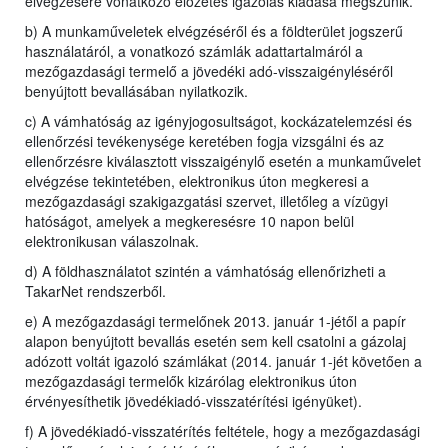
elvégzésére vonatkozó előzetes igazolás kiadása megszűnik.
b) A munkaműveletek elvégzéséről és a földterület jogszerű
használatáról, a vonatkozó számlák adattartalmáról a
mezőgazdasági termelő a jövedéki adó-visszaigényléséről
benyújtott bevallásában nyilatkozik.
c) A vámhatóság az igényjogosultságot, kockázatelemzési és
ellenőrzési tevékenysége keretében fogja vizsgálni és az
ellenőrzésre kiválasztott visszaigénylő esetén a munkaművelet
elvégzése tekintetében, elektronikus úton megkeresi a
mezőgazdasági szakigazgatási szervet, illetőleg a vízügyi
hatóságot, amelyek a megkeresésre 10 napon belül
elektronikusan válaszolnak.
d) A földhasználatot szintén a vámhatóság ellenőrizheti a
TakarNet rendszerből.
e) A mezőgazdasági termelőnek 2013. január 1-jétől a papír
alapon benyújtott bevallás esetén sem kell csatolni a gázolaj
adózott voltát igazoló számlákat (2014. január 1-jét követően a
mezőgazdasági termelők kizárólag elektronikus úton
érvényesíthetik jövedékiadó-visszatérítési igényüket).
f) A jövedékiadó-visszatérítés feltétele, hogy a mezőgazdasági