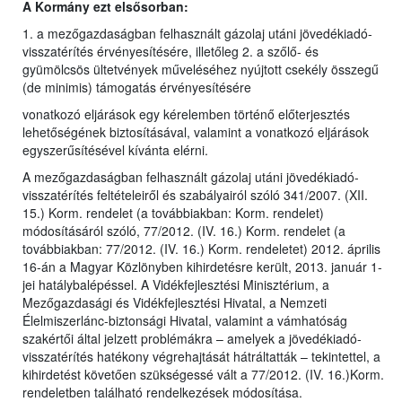
A Kormány ezt elsősorban:
1. a mezőgazdaságban felhasznált gázolaj utáni jövedékiadó-
visszatérítés érvényesítésére, illetőleg 2. a szőlő- és
gyümölcsös ültetvények műveléséhez nyújtott csekély összegű
(de minimis) támogatás érvényesítésére
vonatkozó eljárások egy kérelemben történő előterjesztés
lehetőségének biztosításával, valamint a vonatkozó eljárások
egyszerűsítésével kívánta elérni.
A mezőgazdaságban felhasznált gázolaj utáni jövedékiadó-
visszatérítés feltételeiről és szabályairól szóló 341/2007. (XII.
15.) Korm. rendelet (a továbbiakban: Korm. rendelet)
módosításáról szóló, 77/2012. (IV. 16.) Korm. rendelet (a
továbbiakban: 77/2012. (IV. 16.) Korm. rendeletet) 2012. április
16-án a Magyar Közlönyben kihirdetésre került, 2013. január 1-
jei hatálybalépéssel. A Vidékfejlesztési Minisztérium, a
Mezőgazdasági és Vidékfejlesztési Hivatal, a Nemzeti
Élelmiszerlánc-biztonsági Hivatal, valamint a vámhatóság
szakértői által jelzett problémákra – amelyek a jövedékiadó-
visszatérítés hatékony végrehajtását hátráltatták – tekintettel, a
kihirdetést követően szükségessé vált a 77/2012. (IV. 16.)Korm.
rendeletben található rendelkezések módosítása.