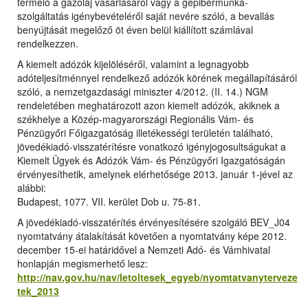
termelő a gázolaj vásárlásáról vagy a gépibérmunka-
szolgáltatás igénybevételéről saját nevére szóló, a bevallás
benyújtását megelőző öt éven belül kiállított számlával
rendelkezzen.
A kiemelt adózók kijelöléséről, valamint a legnagyobb
adóteljesítménnyel rendelkező adózók körének megállapításáról
szóló, a nemzetgazdasági miniszter 4/2012. (II. 14.) NGM
rendeletében meghatározott azon kiemelt adózók, akiknek a
székhelye a Közép-magyarországi Regionális Vám- és
Pénzügyőri Főigazgatóság illetékességi területén található,
jövedékiadó-visszatérítésre vonatkozó igényjogosultságukat a
Kiemelt Ügyek és Adózók Vám- és Pénzügyőri Igazgatóságán
érvényesíthetik, amelynek elérhetősége 2013. január 1-jével az
alábbi:
Budapest, 1077. VII. kerület Dob u. 75-81.
A jövedékiadó-visszatérítés érvényesítésére szolgáló BEV_J04
nyomtatvány átalakítását követően a nyomtatvány képe 2012.
december 15-ei határidővel a Nemzeti Adó- és Vámhivatal
honlapján megismerhető lesz:
http://nav.gov.hu/nav/letoltesek_egyeb/nyomtatvanyterveze
tek_2013