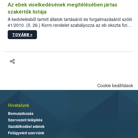
Az ebek viselkedésének megítélésében jártas
szakértők listája
A kedvtelésből tartott állatok tartásáról és forgalmazásáról szóló
41/2010. (II. 26.) Korm.rendelet szabályozza az eb okozta fizikai
sérülés, illetve ennek veszélye keletkezésekor felmerülő
TOVÁBB >
hatósági feladatokat, valamint a veszélyes eb tartását és annak
engedélyezését. Ezen eljárások során szükség esetén be kell
vonni az ebek viselkedésének megítélésében jártas szakértőt.
Cookie beállítások
Hivatalunk
Bemutatkozás
Szervezeti felépítés
Gazdálkodási adatok
Felügyeleti szervünk