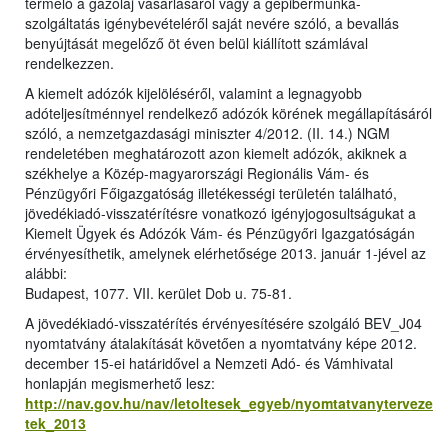
termelő a gázolaj vásárlásáról vagy a gépibérmunka-
szolgáltatás igénybevételéről saját nevére szóló, a bevallás
benyújtását megelőző öt éven belül kiállított számlával
rendelkezzen.
A kiemelt adózók kijelöléséről, valamint a legnagyobb
adóteljesítménnyel rendelkező adózók körének megállapításáról
szóló, a nemzetgazdasági miniszter 4/2012. (II. 14.) NGM
rendeletében meghatározott azon kiemelt adózók, akiknek a
székhelye a Közép-magyarországi Regionális Vám- és
Pénzügyőri Főigazgatóság illetékességi területén található,
jövedékiadó-visszatérítésre vonatkozó igényjogosultságukat a
Kiemelt Ügyek és Adózók Vám- és Pénzügyőri Igazgatóságán
érvényesíthetik, amelynek elérhetősége 2013. január 1-jével az
alábbi:
Budapest, 1077. VII. kerület Dob u. 75-81.
A jövedékiadó-visszatérítés érvényesítésére szolgáló BEV_J04
nyomtatvány átalakítását követően a nyomtatvány képe 2012.
december 15-ei határidővel a Nemzeti Adó- és Vámhivatal
honlapján megismerhető lesz:
http://nav.gov.hu/nav/letoltesek_egyeb/nyomtatvanyterveze
tek_2013