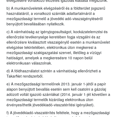
elvégzésére vonatkozó előzetes igazolás kiadása megszűnik.
b) A munkaműveletek elvégzéséről és a földterület jogszerű
használatáról, a vonatkozó számlák adattartalmáról a
mezőgazdasági termelő a jövedéki adó-visszaigényléséről
benyújtott bevallásában nyilatkozik.
c) A vámhatóság az igényjogosultságot, kockázatelemzési és
ellenőrzési tevékenysége keretében fogja vizsgálni és az
ellenőrzésre kiválasztott visszaigénylő esetén a munkaművelet
elvégzése tekintetében, elektronikus úton megkeresi a
mezőgazdasági szakigazgatási szervet, illetőleg a vízügyi
hatóságot, amelyek a megkeresésre 10 napon belül
elektronikusan válaszolnak.
d) A földhasználatot szintén a vámhatóság ellenőrizheti a
TakarNet rendszerből.
e) A mezőgazdasági termelőnek 2013. január 1-jétől a papír
alapon benyújtott bevallás esetén sem kell csatolni a gázolaj
adózott voltát igazoló számlákat (2014. január 1-jét követően a
mezőgazdasági termelők kizárólag elektronikus úton
érvényesíthetik jövedékiadó-visszatérítési igényüket).
f) A jövedékiadó-visszatérítés feltétele, hogy a mezőgazdasági