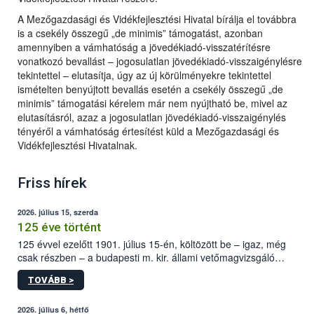
A Mezőgazdasági és Vidékfejlesztési Hivatal bírálja el továbbra
is a csekély összegű „de minimis” támogatást, azonban
amennyiben a vámhatóság a jövedékiadó-visszatérítésre
vonatkozó bevallást – jogosulatlan jövedékiadó-visszaigénylésre
tekintettel – elutasítja, úgy az új körülményekre tekintettel
ismételten benyújtott bevallás esetén a csekély összegű „de
minimis” támogatási kérelem már nem nyújtható be, mivel az
elutasításról, azaz a jogosulatlan jövedékiadó-visszaigénylés
tényéről a vámhatóság értesítést küld a Mezőgazdasági és
Vidékfejlesztési Hivatalnak.
Friss hírek
2026. július 15, szerda
125 éve történt
125 évvel ezelőtt 1901. július 15-én, költözött be – igaz, még
csak részben – a budapesti m. kir. állami vetőmagvizsgáló
állomás a Kis Rókus utca 15. szám alatti, Czigler Győző által
TOVÁBB >
tervezett új épületébe.
2026. július 6, hétfő