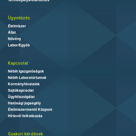
Ügyintézés
Élelmiszer
Állat
Növény
Labor/Egyéb
Kapcsolat
Nébih Igazgatóságok
Nébih Laboratóriumok
Kormányhivatalok
Sajtókapcsolat
Ügyfélszolgálat
Hatósági jogsegély
Élelmiszermentő Központ
Hírlevél feliratkozás
Gyakori kérdések