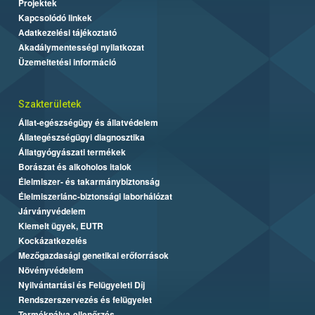
Projektek
Kapcsolódó linkek
Adatkezelési tájékoztató
Akadálymentességi nyilatkozat
Üzemeltetési információ
Szakterületek
Állat-egészségügy és állatvédelem
Állategészségügyi diagnosztika
Állatgyógyászati termékek
Borászat és alkoholos italok
Élelmiszer- és takarmánybiztonság
Élelmiszerlánc-biztonsági laborhálózat
Járványvédelem
Kiemelt ügyek, EUTR
Kockázatkezelés
Mezőgazdasági genetikai erőforrások
Növényvédelem
Nyilvántartási és Felügyeleti Díj
Rendszerszervezés és felügyelet
Termékpálya-ellenőrzés