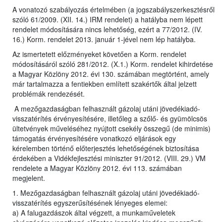
A vonatozó szabályozás értelmében (a jogszabályszerkesztésről
szóló 61/2009. (XII. 14.) IRM rendelet) a hatályba nem lépett
rendelet módosítására nincs lehetőség, ezért a 77/2012. (IV.
16.) Korm. rendelet 2013. január 1-jével nem lép hatályba.
Az ismertetett előzményeket követően a Korm. rendelet
módosításáról szóló 281/2012. (X.1.) Korm. rendelet kihirdetése
a Magyar Közlöny 2012. évi 130. számában megtörtént, amely
már tartalmazza a fentiekben említett szakértők által jelzett
problémák rendezését.
A mezőgazdaságban felhasznált gázolaj utáni jövedékiadó-
visszatérítés érvényesítésére, illetőleg a szőlő- és gyümölcsös
ültetvények műveléséhez nyújtott csekély összegű (de minimis)
támogatás érvényesítésére vonatkozó eljárások egy
kérelemben történő előterjesztés lehetőségének biztosítása
érdekében a Vidékfejlesztési miniszter 91/2012. (VIII. 29.) VM
rendelete a Magyar Közlöny 2012. évi 113. számában
megjelent.
1. Mezőgazdaságban felhasznált gázolaj utáni jövedékiadó-
visszatérítés egyszerűsítésének lényeges elemei:
a) A falugazdászok által végzett, a munkaműveletek