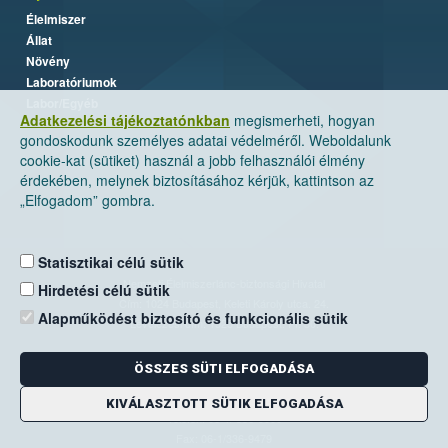
Élelmiszer
Állat
Növény
Laboratóriumok
Labor/Egyéb
Adatkezelési tájékoztatónkban
megismerheti, hogyan
gondoskodunk személyes adatai védelméről. Weboldalunk
cookie-kat (sütiket) használ a jobb felhasználói élmény
érdekében, melynek biztosításához kérjük, kattintson az
„Elfogadom” gombra.
Statisztikai célú sütik
Nemzeti Élelmiszerlánc-biztonsági Hivatal
Hirdetési célú sütik
Cím: 1024 Budapest, Keleti Károly utca. 24.
Alapműködést biztosító és funkcionális sütik
Levelezési cím: 1525 Budapest. Pf. 30.
ÖSSZES SÜTI ELFOGADÁSA
E-mail:
ugyfelszolgalat@nebih.gov.hu
Zöld szám: 06-80/263-244
KIVÁLASZTOTT SÜTIK ELFOGADÁSA
Telefon: 06-1/ 336-9000
Fax: 06-1/336-9479