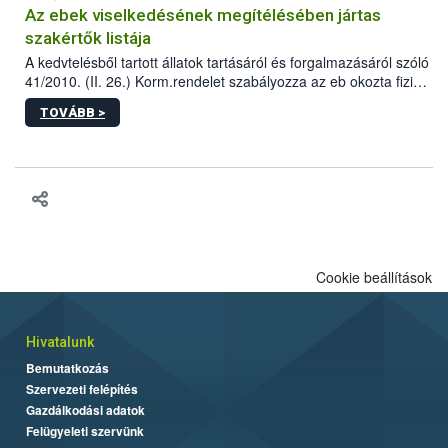
Az ebek viselkedésének megítélésében jártas
szakértők listája
A kedvtelésből tartott állatok tartásáról és forgalmazásáról szóló
41/2010. (II. 26.) Korm.rendelet szabályozza az eb okozta fizikai
sérülés, illetve ennek veszélye keletkezésekor felmerülő
TOVÁBB >
hatósági feladatokat, valamint a veszélyes eb tartását és annak
engedélyezését. Ezen eljárások során szükség esetén be kell
vonni az ebek viselkedésének megítélésében jártas szakértőt.
Cookie beállítások
Hivatalunk
Bemutatkozás
Szervezeti felépítés
Gazdálkodási adatok
Felügyeleti szervünk