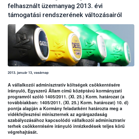
felhasznált üzemanyag 2013. évi
támogatási rendszerének változásairól
2013. január 13, vasárnap
A vállalkozói adminisztratív költségek csökkentésére
irányuló, Egyszerű Állam című középtávú kormányzati
programról szóló 1405/2011. (XI. 25.) Korm. határozat (a
továbbiakban: 1405/2011. (XI. 25.) Korm. határozat) 10. d)
pontja alapján a Kormány feladatként határozta meg a
vidékfejlesztési miniszternek az agrárgazdaság
szabályozásához kapcsolódó vállalkozói adminisztratív
terhek csökkentésére irányuló intézkedések teljes körű
végrehajtását.