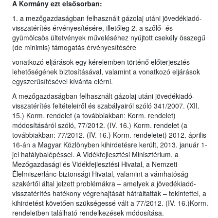
A Kormány ezt elsősorban:
1. a mezőgazdaságban felhasznált gázolaj utáni jövedékiadó-
visszatérítés érvényesítésére, illetőleg 2. a szőlő- és
gyümölcsös ültetvények műveléséhez nyújtott csekély összegű
(de minimis) támogatás érvényesítésére
vonatkozó eljárások egy kérelemben történő előterjesztés
lehetőségének biztosításával, valamint a vonatkozó eljárások
egyszerűsítésével kívánta elérni.
A mezőgazdaságban felhasznált gázolaj utáni jövedékiadó-
visszatérítés feltételeiről és szabályairól szóló 341/2007. (XII.
15.) Korm. rendelet (a továbbiakban: Korm. rendelet)
módosításáról szóló, 77/2012. (IV. 16.) Korm. rendelet (a
továbbiakban: 77/2012. (IV. 16.) Korm. rendeletet) 2012. április
16-án a Magyar Közlönyben kihirdetésre került, 2013. január 1-
jei hatálybalépéssel. A Vidékfejlesztési Minisztérium, a
Mezőgazdasági és Vidékfejlesztési Hivatal, a Nemzeti
Élelmiszerlánc-biztonsági Hivatal, valamint a vámhatóság
szakértői által jelzett problémákra – amelyek a jövedékiadó-
visszatérítés hatékony végrehajtását hátráltatták – tekintettel, a
kihirdetést követően szükségessé vált a 77/2012. (IV. 16.)Korm.
rendeletben található rendelkezések módosítása.