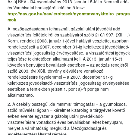
Az új BEV_J04 nyomtatvány 2013. január 15-től a Nemzeti adó-
és Vámhivatal honlapjáról letölthető lesz:
http://nav.gov.hu/nav/letoltesek/nyomtatvanykitolto_progra
mok
A mezőgazdaságban felhasznált gázolaj utáni jövedéki adó
visszatérítés feltételeiről és szabályairól szóló 216/1997. (XII. 1.)
Korm. rendelet 2008. január 1-jével hatályát vesztette, azonban
rendelkezéseit a 2007. december 31-ig keletkezett jövedékiadó-
visszatérítési jogosultság érvényesítése, a visszatérítési igények
teljesítése tekintetében alkalmazni kell. A 2013. január 15-ét
követően benyújtott bevallások esetében – az adózás rendjéről
szóló 2003. évi XCII. törvény elévülésre vonatkozó
rendelkezéseire figyelemmel – a 2007. december 31-ig
keletkezett jövedékiadó-visszatérítési jogosultság érvényesítése
esetében a fentiekben jelzett 1. pont a)-f) pontja nem
alkalmazható.
2. A csekély összegű „de minimis” támogatási – a gyümölcsös,
szőlő művelési ágban – kérelmet kizárólag a tárgyévet követő
évben évente egyszer a gázolaj utáni jövedékiadó-
visszatérítésre vonatkozó éves bevallásban lehet benyújtani,
melyet a vámhatóság megküld a Mezőgazdasági és
Vidékfejlesztési Hivatal részére.