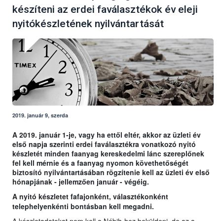
készíteni az erdei faválasztékok év eleji
nyitókészletének nyilvántartását
2019. január 9, szerda
A 2019. január 1-je, vagy ha ettől eltér, akkor az üzleti év
első napja szerinti erdei faválasztékra vonatkozó nyitó
készletét minden faanyag kereskedelmi lánc szereplőnek
fel kell mérnie és a faanyag nyomon követhetőségét
biztosító nyilvántartásában rögzítenie kell az üzleti év első
hónapjának - jellemzően január - végéig.
A nyitó készletet fafajonként, választékonként
telephelyenkénti bontásban kell megadni.