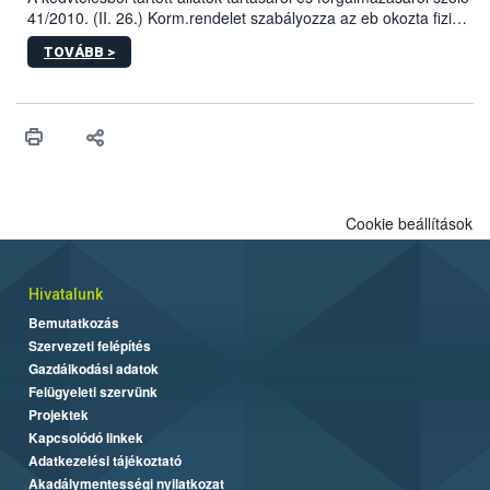
41/2010. (II. 26.) Korm.rendelet szabályozza az eb okozta fizikai
sérülés, illetve ennek veszélye keletkezésekor felmerülő
TOVÁBB >
hatósági feladatokat, valamint a veszélyes eb tartását és annak
engedélyezését. Ezen eljárások során szükség esetén be kell
vonni az ebek viselkedésének megítélésében jártas szakértőt.
Cookie beállítások
Hivatalunk
Bemutatkozás
Szervezeti felépítés
Gazdálkodási adatok
Felügyeleti szervünk
Projektek
Kapcsolódó linkek
Adatkezelési tájékoztató
Akadálymentességi nyilatkozat