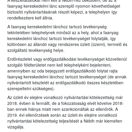
A készletadatokat nem kell a Nébih-hez beküldeni, de az a
faanyag kereskedelmi lánc szereplő nyomon követhetőséget
biztosító nyilvántartásának részét képezi, a telephelyen így
rendelkezésre kell állnia.
A faanyag kereskedelmi lánchoz tartozó tevékenység
tekintetében telephelynek minősül az a hely, ahol a faanyag
kereskedelmi lánchoz tartozó tevékenységet folytatják, így
különösen az állandó vagy rendszeres üzleti (üzemi), termelő és
szolgáltató tevékenység helye.
Erdőrészletet vagy erdőgazdálkodási tevékenységet közvetlenül
szolgáló földterületet nem kell telephelyként bejelenteni,
amennyiben az oda bejegyzett erdőgazdálkodó folytat rajta
faanyag kereskedelmi lánchoz tartozó tevékenységet (de annak
nyilvántartott készletét az erdőgazdálkodó összes készletében
szerepeltetni szükséges).
Az üzleti év elejére vonatkozó nyilvántartási kötelezettség már
2018. évben is fennállt, de a fokozatosság elvét követve 2018-
ban ennek hiánya miatt nem szankcionáltak az ellenőrök. A
2019. évi ellenőrzések során az üzleti év elejére vonatkozó
nyilvántartási kötelezettség teljesítését a Nébih már kiemelten
vizsgálja.