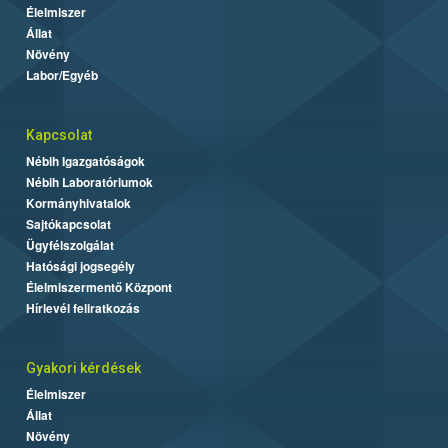
Élelmiszer
Állat
Növény
Labor/Egyéb
Kapcsolat
Nébih Igazgatóságok
Nébih Laboratóriumok
Kormányhivatalok
Sajtókapcsolat
Ügyfélszolgálat
Hatósági jogsegély
Élelmiszermentő Központ
Hírlevél feliratkozás
Gyakori kérdések
Élelmiszer
Állat
Növény