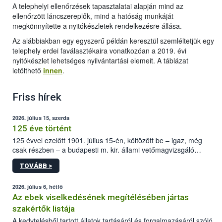
A telephelyi ellenőrzések tapasztalatai alapján mind az
ellenőrzött láncszereplők, mind a hatóság munkáját
megkönnyítette a nyitókészletek rendelkezésre állása.
Az alábbiakban egy egyszerű példán keresztül szemléltetjük egy
telephely erdei faválasztékaira vonatkozóan a 2019. évi
nyitókészlet lehetséges nyilvántartási elemeit. A táblázat
letölthető
innen
.
Friss hírek
2026. július 15, szerda
125 éve történt
125 évvel ezelőtt 1901. július 15-én, költözött be – igaz, még
csak részben – a budapesti m. kir. állami vetőmagvizsgáló
állomás a Kis Rókus utca 15. szám alatti, Czigler Győző által
TOVÁBB >
tervezett új épületébe.
2026. július 6, hétfő
Az ebek viselkedésének megítélésében jártas
szakértők listája
A kedvtelésből tartott állatok tartásáról és forgalmazásáról szóló