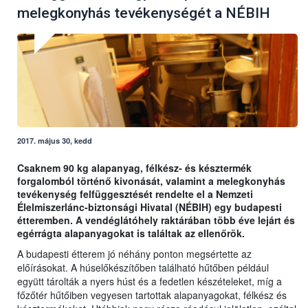
melegkonyhás tevékenységét a NÉBIH
2017. május 30, kedd
Csaknem 90 kg alapanyag, félkész- és késztermék
forgalomból történő kivonását, valamint a melegkonyhás
tevékenység felfüggesztését rendelte el a Nemzeti
Élelmiszerlánc-biztonsági Hivatal (NÉBIH) egy budapesti
étteremben. A vendéglátóhely raktárában több éve lejárt és
egérrágta alapanyagokat is találtak az ellenőrök.
A budapesti étterem jó néhány ponton megsértette az
előírásokat. A húselőkészítőben található hűtőben például
együtt tárolták a nyers húst és a fedetlen készételeket, míg a
főzőtér hűtőiben vegyesen tartottak alapanyagokat, félkész és