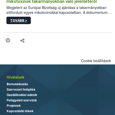
mikotoxinok takarmányokban való jelenlétéről
Megjelent az Európai Bizottság új ajánlása a takarmányokban
előforduló egyes mikotoxinokkal kapcsolatban. A dokumentum
2027-től új irányértékek alkalmazását írja elő, és a jelenleg
TOVÁBB >
hatályos uniós ajánlások helyébe lép.
Cookie beállítások
Hivatalunk
Bemutatkozás
Szervezeti felépítés
Gazdálkodási adatok
Felügyeleti szervünk
Projektek
Kapcsolódó linkek