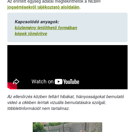
Az érintett egység adatai megtekinthetők a NÉBIH
jogsértésekről tájékoztató aloldalán
.
Kapcsolódó anyagok:
közlemény letölthető formában
képek tömörítve
Az ellenőrzés közben feltárt hibákat, hiányosságokat bemutató
videó a cikkben leírtak vizuális bemutatására szolgál,
többletinformációt nem tartalmaz.