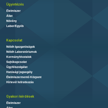
Ügyintézés
Élelmiszer
Állat
Növény
Labor/Egyéb
Kapcsolat
Nébih Igazgatóságok
Nébih Laboratóriumok
Kormányhivatalok
Sajtókapcsolat
Ügyfélszolgálat
Hatósági jogsegély
Élelmiszermentő Központ
Hírlevél feliratkozás
Gyakori kérdések
Élelmiszer
Állat