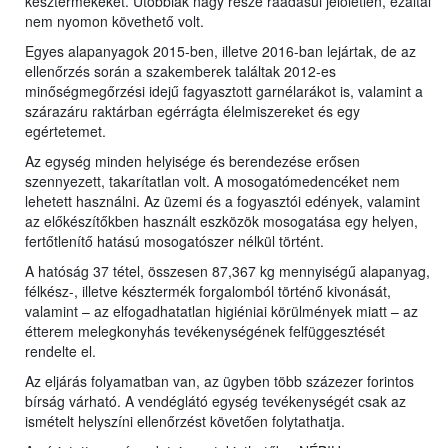
késztermékeket. Utóbbiak nagy része ráadásul jelöletlen, ezáltal
nem nyomon követhető volt.
Egyes alapanyagok 2015-ben, illetve 2016-ban lejártak, de az
ellenőrzés során a szakemberek találtak 2012-es
minőségmegőrzési idejű fagyasztott garnélarákot is, valamint a
szárazáru raktárban egérrágta élelmiszereket és egy
egértetemet.
Az egység minden helyisége és berendezése erősen
szennyezett, takarítatlan volt. A mosogatómedencéket nem
lehetett használni. Az üzemi és a fogyasztói edények, valamint
az előkészítőkben használt eszközök mosogatása egy helyen,
fertőtlenítő hatású mosogatószer nélkül történt.
A hatóság 37 tétel, összesen 87,367 kg mennyiségű alapanyag,
félkész-, illetve késztermék forgalomból történő kivonását,
valamint – az elfogadhatatlan higiéniai körülmények miatt – az
étterem melegkonyhás tevékenységének felfüggesztését
rendelte el.
Az eljárás folyamatban van, az ügyben több százezer forintos
bírság várható. A vendéglátó egység tevékenységét csak az
ismételt helyszíni ellenőrzést követően folytathatja.