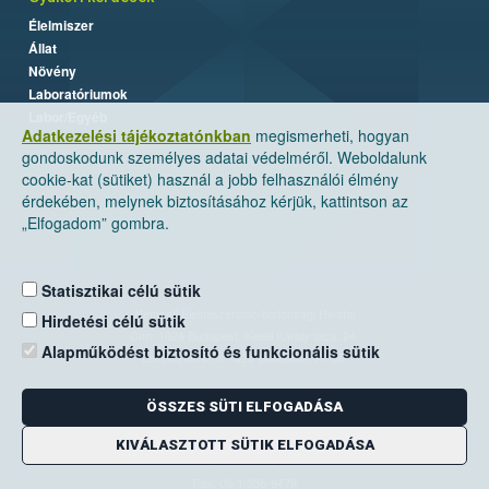
Élelmiszer
Állat
Növény
Laboratóriumok
Labor/Egyéb
Adatkezelési tájékoztatónkban
megismerheti, hogyan
gondoskodunk személyes adatai védelméről. Weboldalunk
cookie-kat (sütiket) használ a jobb felhasználói élmény
érdekében, melynek biztosításához kérjük, kattintson az
„Elfogadom” gombra.
Statisztikai célú sütik
Nemzeti Élelmiszerlánc-biztonsági Hivatal
Hirdetési célú sütik
Cím: 1024 Budapest, Keleti Károly utca. 24.
Alapműködést biztosító és funkcionális sütik
Levelezési cím: 1525 Budapest. Pf. 30.
ÖSSZES SÜTI ELFOGADÁSA
E-mail:
ugyfelszolgalat@nebih.gov.hu
Zöld szám: 06-80/263-244
KIVÁLASZTOTT SÜTIK ELFOGADÁSA
Telefon: 06-1/ 336-9000
Fax: 06-1/336-9479