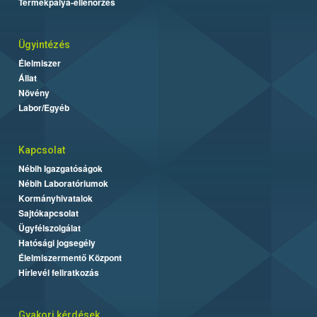
Termékpálya-ellenőrzés
Ügyintézés
Élelmiszer
Állat
Növény
Labor/Egyéb
Kapcsolat
Nébih Igazgatóságok
Nébih Laboratóriumok
Kormányhivatalok
Sajtókapcsolat
Ügyfélszolgálat
Hatósági jogsegély
Élelmiszermentő Központ
Hírlevél feliratkozás
Gyakori kérdések