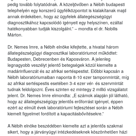
pedig tovább folytatódnak. A közeljövőben a Nébih budapesti
telephelyén egy korszerű ügyfélközpontot is kialakítanak majd
annak érdekében, hogy az ügyfelek állategészségügyi
diagnosztikához kapcsolódó igényeit egy helyszínen, ezáltal
hatékonyabban tudják kiszolgálni.” – mondta el dr. Nobilis
Márton.
Dr. Nemes Imre, a Nébih elnöke kifejtette, a hivatal három
állategészségügyi diagnosztikai laboratóriumot működtet:
Budapesten, Debrecenben és Kaposváron. A jelenleg
legnagyobb veszélyt jelentő betegségek közül kiemelte a
madárinfluenzát és az afrikai sertéspestist. Előbbi kapcsán a
Nébih laboratóriumaiban naponta 8-10 ezer tamponmintát, míg
az afrikai sertéspestis esetében 3-4 ezer vér- és szervmintát
tudnak feldolgozni. Éves szinten ez mintegy 2 millió vizsgálatot
jelent. Dr. Nemes Imre elmondta: „E számok alapján jól látható,
hogy az állategészségügy jelentős erőforrást igényel, éppen
ezért az elmúlt évek laboratóriumi fejlesztései során a Nébih
kiemelt figyelmet fordított a kapacitásbővítésekre.”
A Nébih elnöke beszédében kiemelte azt a jelentős szakmai
sikert, hogy a járványügyi intézkedéseknek köszönhetően házi