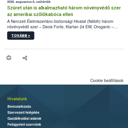
az intenzív felderítést, emellett az intézkedéseket a szlovák
2026. augusztus 6, csütörtök
hatósággal is összehangolják a terjedés megállítása érdekében.
Szüret után is alkalmazható három növényvédő szer
az amerikai szőlőkabóca ellen
A Nemzeti Élelmiszerlánc-biztonsági Hivatal (Nébih) három
növényvédő szer – Decis Forte, Klartan 24 EW, Oroganic –
engedélyokiratát módosította, így azok a szüretet követően,
TOVÁBB >
egészen a vesszőérettség (BBCH 91) stádiumáig
felhasználhatóak a szőlőben. A kiterjesztések célja, hogy a korai
érésű szőlőkben is legyen lehetőség a károsító elleni további
védekezésre. Az Oroganic készítmény kis kiszerelésben kiskerti
felhasználók számára is elérhető és ökológiai termesztésben is
engedélyezett.
Cookie beállítások
Hivatalunk
Bemutatkozás
Szervezeti felépítés
Gazdálkodási adatok
Felügyeleti szervünk