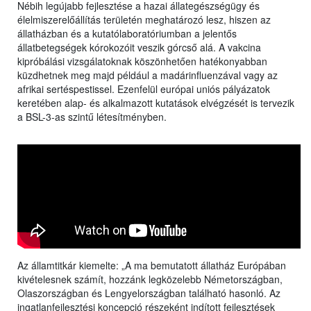
Nébih legújabb fejlesztése a hazai állategészségügy és
élelmiszerelőállítás területén meghatározó lesz, hiszen az
állatházban és a kutatólaboratóriumban a jelentős
állatbetegségek kórokozóit veszik górcső alá. A vakcina
kipróbálási vizsgálatoknak köszönhetően hatékonyabban
küzdhetnek meg majd például a madárinfluenzával vagy az
afrikai sertéspestissel. Ezenfelül európai uniós pályázatok
keretében alap- és alkalmazott kutatások elvégzését is tervezik
a BSL-3-as szintű létesítményben.
Az államtitkár kiemelte: „A ma bemutatott állatház Európában
kivételesnek számít, hozzánk legközelebb Németországban,
Olaszországban és Lengyelországban található hasonló. Az
ingatlanfejlesztési koncepció részeként indított fejlesztések