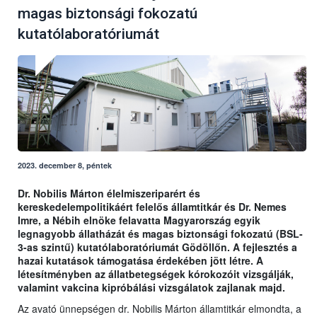
magas biztonsági fokozatú
kutatólaboratóriumát
2023. december 8, péntek
Dr. Nobilis Márton élelmiszeriparért és
kereskedelempolitikáért felelős államtitkár és Dr. Nemes
Imre, a Nébih elnöke felavatta Magyarország egyik
legnagyobb állatházát és magas biztonsági fokozatú (BSL-
3-as szintű) kutatólaboratóriumát Gödöllőn. A fejlesztés a
hazai kutatások támogatása érdekében jött létre. A
létesítményben az állatbetegségek kórokozóit vizsgálják,
valamint vakcina kipróbálási vizsgálatok zajlanak majd.
Az avató ünnepségen dr. Nobilis Márton államtitkár elmondta, a