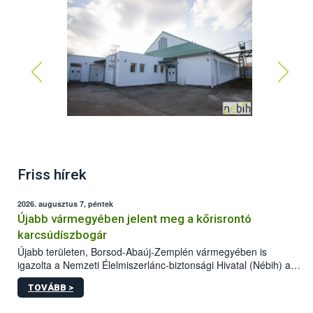
Friss hírek
2026. augusztus 7, péntek
Újabb vármegyében jelent meg a kőrisrontó
karcsúdíszbogár
Újabb területen, Borsod-Abaúj-Zemplén vármegyében is
igazolta a Nemzeti Élelmiszerlánc-biztonsági Hivatal (Nébih) a
kőrisrontó karcsúdíszbogár (Agrilus planipennis) jelenlétét. A
TOVÁBB >
kártevőt nem csak színcsapdában találták meg, de már fertőzött
fában is azonosították. A növényvédelmi szakemberek folytatják