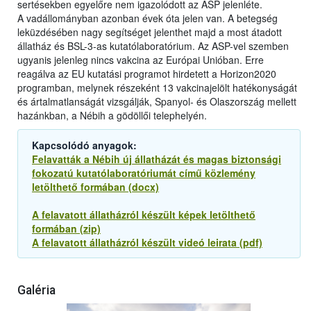
sertésekben egyelőre nem igazolódott az ASP jelenléte.
A vadállományban azonban évek óta jelen van. A betegség
leküzdésében nagy segítséget jelenthet majd a most átadott
állatház és BSL-3-as kutatólaboratórium. Az ASP-vel szemben
ugyanis jelenleg nincs vakcina az Európai Unióban. Erre
reagálva az EU kutatási programot hirdetett a Horizon2020
programban, melynek részeként 13 vakcinajelölt hatékonyságát
és ártalmatlanságát vizsgálják, Spanyol- és Olaszország mellett
hazánkban, a Nébih a gödöllői telephelyén.
Kapcsolódó anyagok:
Felavatták a Nébih új állatházát és magas biztonsági
fokozatú kutatólaboratóriumát című közlemény
letölthető formában (docx)
A felavatott állatházról készült képek letölthető
formában (zip)
A felavatott állatházról készült videó leirata (pdf)
Galéria