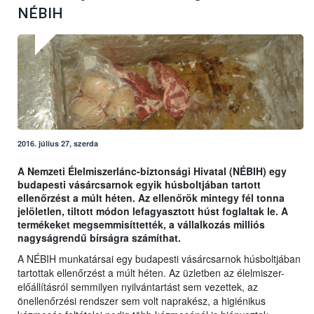
NÉBIH
2016. július 27, szerda
A Nemzeti Élelmiszerlánc-biztonsági Hivatal (NÉBIH) egy
budapesti vásárcsarnok egyik húsboltjában tartott
ellenőrzést a múlt héten. Az ellenőrök mintegy fél tonna
jelöletlen, tiltott módon lefagyasztott húst foglaltak le. A
termékeket megsemmisíttették, a vállalkozás milliós
nagyságrendű bírságra számíthat.
A NÉBIH munkatársai egy budapesti vásárcsarnok húsboltjában
tartottak ellenőrzést a múlt héten. Az üzletben az élelmiszer-
előállításról semmilyen nyilvántartást sem vezettek, az
önellenőrzési rendszer sem volt naprakész, a higiénikus