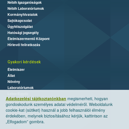
Nébih Igazgatóságok
Nébih Laboratóriumok
Kormányhivatalok
Sajtókapcsolat
Ügyfélszolgálat
Hatósági jogsegély
Élelmiszermentő Központ
Hírlevél feliratkozás
Gyakori kérdések
Élelmiszer
Állat
Növény
Laboratóriumok
Labor/Egyéb
Adatkezelési tájékoztatónkban
megismerheti, hogyan
gondoskodunk személyes adatai védelméről. Weboldalunk
cookie-kat (sütiket) használ a jobb felhasználói élmény
érdekében, melynek biztosításához kérjük, kattintson az
„Elfogadom” gombra.