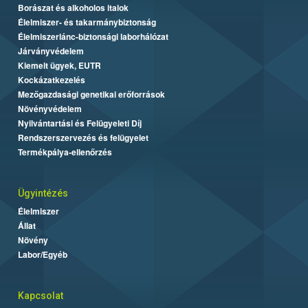
Borászat és alkoholos italok
Élelmiszer- és takarmánybiztonság
Élelmiszerlánc-biztonsági laborhálózat
Járványvédelem
Kiemelt ügyek, EUTR
Kockázatkezelés
Mezőgazdasági genetikai erőforrások
Növényvédelem
Nyilvántartási és Felügyeleti Díj
Rendszerszervezés és felügyelet
Termékpálya-ellenőrzés
Ügyintézés
Élelmiszer
Állat
Növény
Labor/Egyéb
Kapcsolat