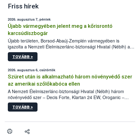
Friss hírek
2026. augusztus 7, péntek
Újabb vármegyében jelent meg a kőrisrontó
karcsúdíszbogár
Újabb területen, Borsod-Abaúj-Zemplén vármegyében is
igazolta a Nemzeti Élelmiszerlánc-biztonsági Hivatal (Nébih) a
kőrisrontó karcsúdíszbogár (Agrilus planipennis) jelenlétét. A
TOVÁBB >
kártevőt nem csak színcsapdában találták meg, de már fertőzött
fában is azonosították. A növényvédelmi szakemberek folytatják
az intenzív felderítést, emellett az intézkedéseket a szlovák
2026. augusztus 6, csütörtök
hatósággal is összehangolják a terjedés megállítása érdekében.
Szüret után is alkalmazható három növényvédő szer
az amerikai szőlőkabóca ellen
A Nemzeti Élelmiszerlánc-biztonsági Hivatal (Nébih) három
növényvédő szer – Decis Forte, Klartan 24 EW, Oroganic –
engedélyokiratát módosította, így azok a szüretet követően,
TOVÁBB >
egészen a vesszőérettség (BBCH 91) stádiumáig
felhasználhatóak a szőlőben. A kiterjesztések célja, hogy a korai
érésű szőlőkben is legyen lehetőség a károsító elleni további
védekezésre. Az Oroganic készítmény kis kiszerelésben kiskerti
felhasználók számára is elérhető és ökológiai termesztésben is
engedélyezett.