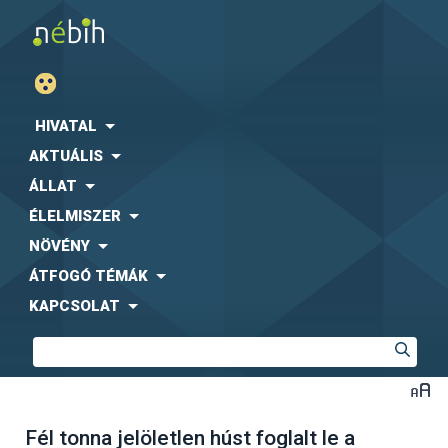
HIVATAL
AKTUÁLIS
ÁLLAT
ÉLELMISZER
NÖVÉNY
ÁTFOGÓ TÉMÁK
KAPCSOLAT
Fél tonna jelöletlen húst foglalt le a