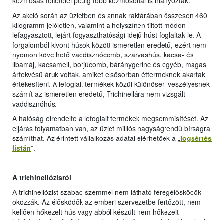
kézmosás feltételei pedig több kézmosónál is hiányoztak.
Az akció során az üzletben és annak raktárában összesen 460
kilogramm jelöletlen, valamint a helyszínen tiltott módon
lefagyasztott, lejárt fogyaszthatósági idejű húst foglaltak le. A
forgalomból kivont húsok között ismeretlen eredetű, ezért nem
nyomon követhető vaddisznócomb, szarvashús, kacsa- és
libamáj, kacsamell, borjúcomb, báránygerinc és egyéb, magas
árfekvésű áruk voltak, amiket elsősorban éttermeknek akartak
értékesíteni. A lefoglalt termékek közül különösen veszélyesnek
számít az ismeretlen eredetű, Trichinellára nem vizsgált
vaddisznóhús.
A hatóság elrendelte a lefoglalt termékek megsemmisítését. Az
eljárás folyamatban van, az üzlet milliós nagyságrendű bírságra
számíthat. Az érintett vállalkozás adatai elérhetőek a „
jogsértés
listán
”.
A trichinellózisról
A trichinellózist szabad szemmel nem látható féregélősködők
okozzák. Az élősködők az emberi szervezetbe fertőzött, nem
kellően hőkezelt hús vagy abból készült nem hőkezelt