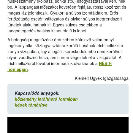
húskészítmény (kolbász, sonka stb.) elfogyasztásával kerülnek
be. A lappangási időszakot követően fejfájás, rossz közérzet és
magas láz jelentkezik. Gyakori a súlyos izomfájdalom. Erős
fertőzöttség esetén változatos és olykor súlyos idegrendszeri
tünetek alakulhatnak ki. Egyes súlyos esetekben a
megbetegedés halálos kimenetelű is lehet.
A betegség megelőzése érdekében kötelező valamennyi
fogékony állat közfogyasztásra kerülő húsának trichinellózisra
irányú vizsgálata, így a legális kereskedelembe nem kerülhet
olyan vaddisznó húsa, amin nem végezték el a vizsgálatot. A
trichinellózisról további információk olvashatók a
NÉBIH
honlapján
.
Kiemelt Ügyek Igazgatósága
Kapcsolódó anyagok:
közlemény letölthető formában
képek tömörítve