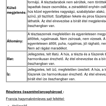
formájú. A tésztadarabok nem sérültek, nem törötte
tapadtak össze csomókba, a zsiradéktól enyhén csil
Külső
hús közel egyenletes nagyságú, szabálytalan alakú,
megjelenés:
színű, jól tisztított. Szaftjában fekete és piros fűsz
láthatók. Az étel elnevezése a bírált étel megjelenés
összhangban van.
A tésztaszemek megfelelően és egyenletesen megpi
átfőttek, rugalmasak. Nem zsírosak, nem vizesek. A
Állomány:
egyenletesen átfőtt, puha, rugalmas, jól rágható, n
Nem ad rágási maradékot.
Jellegzetes, telt illatú. A hús, a tészta és a fűszerek i
Illat:
harmonikusan érezhető. Az étel elnevezése és a bírált
összhangban van.
Jellegzetes, telt ízű, megfelelően ízesített. A hús, a 
Íz:
fűszerek íze harmonikusan érezhető. Az étel elneve
bírált étel íze összhangban van.
Részletes összetétel/anyaghányad
:
Francia hagymakrémleves sajt feltéttel
:
ételízesítő