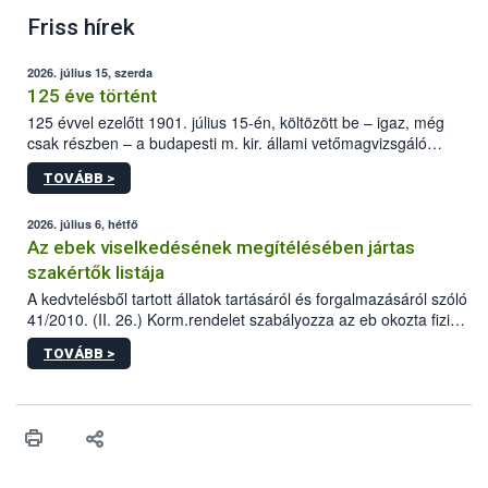
Friss hírek
2026. július 15, szerda
125 éve történt
125 évvel ezelőtt 1901. július 15-én, költözött be – igaz, még
csak részben – a budapesti m. kir. állami vetőmagvizsgáló
állomás a Kis Rókus utca 15. szám alatti, Czigler Győző által
TOVÁBB >
tervezett új épületébe.
2026. július 6, hétfő
Az ebek viselkedésének megítélésében jártas
szakértők listája
A kedvtelésből tartott állatok tartásáról és forgalmazásáról szóló
41/2010. (II. 26.) Korm.rendelet szabályozza az eb okozta fizikai
sérülés, illetve ennek veszélye keletkezésekor felmerülő
TOVÁBB >
hatósági feladatokat, valamint a veszélyes eb tartását és annak
engedélyezését. Ezen eljárások során szükség esetén be kell
vonni az ebek viselkedésének megítélésében jártas szakértőt.