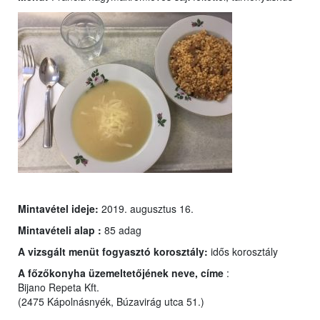
Mintavétel ideje:
2019. augusztus 16.
Mintavételi alap :
85 adag
A vizsgált menüt fogyasztó korosztály:
idős korosztály
A főzőkonyha üzemeltetőjének neve, címe
:
Bijano Repeta Kft.
(2475 Kápolnásnyék, Búzavirág utca 51.)