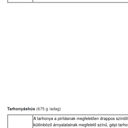
Tarhonyáshús
(675 g /adag)
A tarhonya a pirításnak megfelelően drappos színtő
különböző árnyalatainak megfelelő színű, gépi tarh