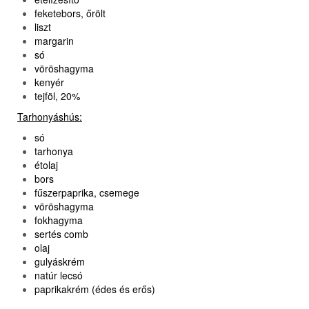
feketebors, őrölt
liszt
margarin
só
vöröshagyma
kenyér
tejföl, 20%
Tarhonyáshús:
só
tarhonya
étolaj
bors
fűszerpaprika, csemege
vöröshagyma
fokhagyma
sertés comb
olaj
gulyáskrém
natúr lecsó
paprikakrém (édes és erős)