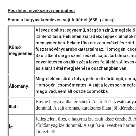
Részletes érzékszervi minősítés:
Francia hagymakrémleves sajt feltéttel
(
665 g /adag)
A leves opálos, egynemű, sárgás színű, megfelelő
ízintenzitású. Felületén zsiradékcseppek láthatók
mennyiségben. Fekete fűszerszemcséket és zöld
Külső
fűszernövénydarabokat tartalmaz. Homogén, cs
megjelenés:
Szóratként sárga színű reszelt sajtot tartalmaz, m
egyenletesen oszlik szét a leves felületén. A leve
és a bírált étel megjelenése összhangban van.
Megfelelően sűrűn folyó, jellemző sűrűségű, sima,
Homogén, csomómentes. A sajt a levesben megfe
Állomány:
megolvad, nem áll össze csomókba.
Enyhe hagyma illat érezhető. A sűrítő és ízesítő anyag
Illat:
dominál. A sajt aromás, karakteres illata jól kiérezhet
Jellegtelen, üres, a hagyma íze csak kissé érezhető. 
sűrítőanyag íze dominál. A sajt íze a levesben harm
Íz:
kiérezhető.