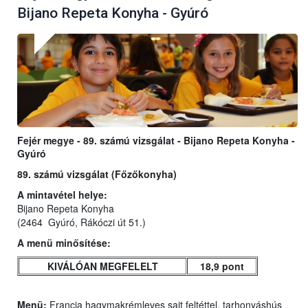
Bijano Repeta Konyha - Gyúró
Fejér megye - 89. számú vizsgálat - Bijano Repeta Konyha -
Gyúró
89. számú vizsgálat (Főzőkonyha)
A mintavétel helye:
Bijano Repeta Konyha
(2464 Gyúró, Rákóczi út 51.)
A menü minősítése:
KIVÁLÓAN MEGFELELT
18,9 pont
Menü:
Francia hagymakrémleves sajt feltéttel, tarhonyáshús