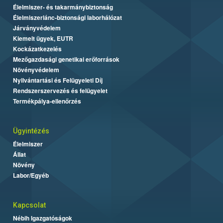
Élelmiszer- és takarmánybiztonság
Élelmiszerlánc-biztonsági laborhálózat
Járványvédelem
Kiemelt ügyek, EUTR
Kockázatkezelés
Mezőgazdasági genetikai erőforrások
Növényvédelem
Nyilvántartási és Felügyeleti Díj
Rendszerszervezés és felügyelet
Termékpálya-ellenőrzés
Ügyintézés
Élelmiszer
Állat
Növény
Labor/Egyéb
Kapcsolat
Nébih Igazgatóságok