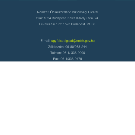
Nemzeti Élelmiszerlánc-biztonsági Hivatal
Cím: 1024 Budapest, Keleti Károly utca. 24.
Levelezési cím: 1525 Budapest. Pf. 30.
E-mail:
ugyfelszolgalat@nebih.gov.hu
Zöld szám: 06-80/263-244
Telefon: 06-1/ 336-9000
Fax: 06-1/336-9479