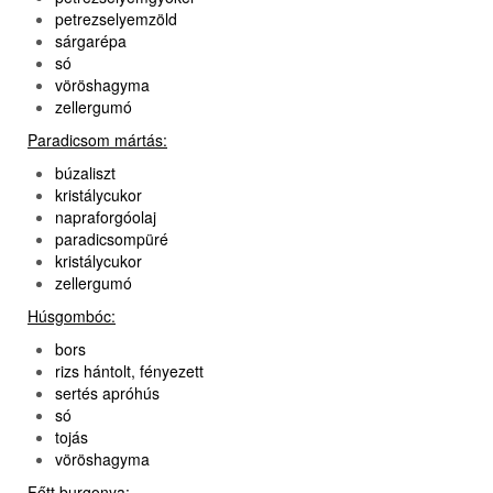
petrezselyemzöld
sárgarépa
só
vöröshagyma
zellergumó
Paradicsom mártás:
búzaliszt
kristálycukor
napraforgóolaj
paradicsompüré
kristálycukor
zellergumó
Húsgombóc:
bors
rizs hántolt, fényezett
sertés apróhús
só
tojás
vöröshagyma
Főtt burgonya: