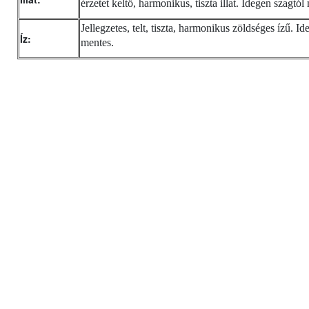
érzetet keltő, harmonikus, tiszta illat. Idegen szagtól
Jellegzetes, telt, tiszta, harmonikus zöldséges ízű. Id
Íz:
mentes.