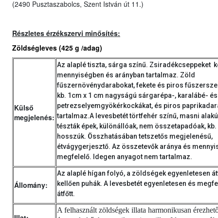
(2490 Pusztaszabolcs, Szent István út 11.)
Részletes érzékszervi minősítés:
Zöldségleves (425 g /adag)
Az alaplé tiszta, sárga színű. Zsiradékcseppeket k
mennyiségben és arányban tartalmaz. Zöld
fűszernövénydarabokat, fekete és piros fűszersz
kb. 1cm x 1 cm nagyságú sárgarépa-, karalábé- és
petrezselyemgyökérkockákat, és piros paprikadar
Külső
tartalmaz.A levesbetét törtfehér színű, masni alakú
megjelenés:
tészták épek, különállóak, nem összetapadóak, kb.
hosszúk. Összhatásában tetszetős megjelenésű,
étvágygerjesztő. Az összetevők aránya és mennyi
megfelelő. Idegen anyagot nem tartalmaz.
Az alaplé hígan folyó, a zöldségek egyenletesen átf
kellően puhák. A levesbetét egyenletesen és megfe
Állomány:
átfőtt.
A felhasznált zöldségek illata harmonikusan érezhető,
Illat: