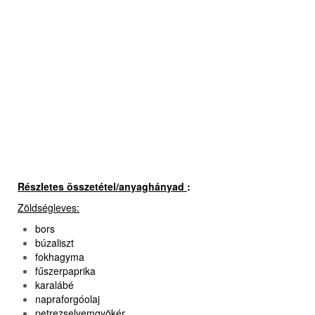
Részletes összetétel/anyaghányad
:
Zöldségleves:
bors
búzaliszt
fokhagyma
fűszerpaprika
karalábé
napraforgóolaj
petrezselyemgyökér