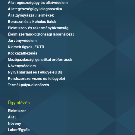
Állat-egészségügy és állatvédelem
Állategészségügyi diagnosztika
Állatgyógyászati termékek
Borászat és alkoholos italok
Élelmiszer- és takarmánybiztonság
Élelmiszerlánc-biztonsági laborhálózat
Járványvédelem
Kiemelt ügyek, EUTR
Kockázatkezelés
Mezőgazdasági genetikai erőforrások
Növényvédelem
Nyilvántartási és Felügyeleti Díj
Rendszerszervezés és felügyelet
Termékpálya-ellenőrzés
Ügyintézés
Élelmiszer
Állat
Növény
Labor/Egyéb