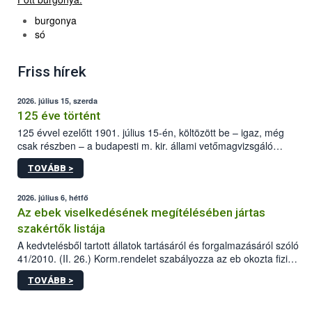
burgonya
só
Friss hírek
2026. július 15, szerda
125 éve történt
125 évvel ezelőtt 1901. július 15-én, költözött be – igaz, még
csak részben – a budapesti m. kir. állami vetőmagvizsgáló
állomás a Kis Rókus utca 15. szám alatti, Czigler Győző által
TOVÁBB >
tervezett új épületébe.
2026. július 6, hétfő
Az ebek viselkedésének megítélésében jártas
szakértők listája
A kedvtelésből tartott állatok tartásáról és forgalmazásáról szóló
41/2010. (II. 26.) Korm.rendelet szabályozza az eb okozta fizikai
sérülés, illetve ennek veszélye keletkezésekor felmerülő
TOVÁBB >
hatósági feladatokat, valamint a veszélyes eb tartását és annak
engedélyezését. Ezen eljárások során szükség esetén be kell
vonni az ebek viselkedésének megítélésében jártas szakértőt.