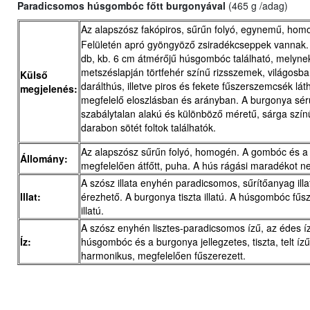
Paradicsomos húsgombóc főtt burgonyával
(465 g /adag)
Az alapszósz fakópiros, sűrűn folyó, egynemű, hom
Felületén apró gyöngyöző zsiradékcseppek vannak.
db, kb. 6 cm átmérőjű húsgombóc található, melyne
metszéslapján törtfehér színű rizsszemek, világosba
Külső
darálthús, illetve piros és fekete fűszerszemcsék lát
megjelenés:
megfelelő eloszlásban és arányban. A burgonya sérül
szabálytalan alakú és különböző méretű, sárga szí
darabon sötét foltok találhatók.
Az alapszósz sűrűn folyó, homogén. A gombóc és a
Állomány:
megfelelően átfőtt, puha. A hús rágási maradékot n
A szósz illata enyhén paradicsomos, sűrítőanyag ill
Illat:
érezhető. A burgonya tiszta illatú. A húsgombóc fű
illatú.
A szósz enyhén lisztes-paradicsomos ízű, az édes í
Íz:
húsgombóc és a burgonya jellegzetes, tiszta, telt ízű
harmonikus, megfelelően fűszerezett.