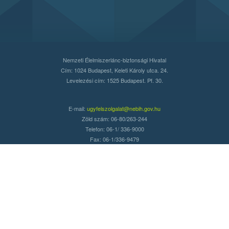
Nemzeti Élelmiszerlánc-biztonsági Hivatal
Cím: 1024 Budapest, Keleti Károly utca. 24.
Levelezési cím: 1525 Budapest. Pf. 30.
E-mail:
ugyfelszolgalat@nebih.gov.hu
Zöld szám: 06-80/263-244
Telefon: 06-1/ 336-9000
Fax: 06-1/336-9479