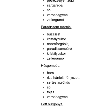
petrezselyemzöld
sárgarépa
só
vöröshagyma
zellergumó
Paradicsom mártás:
búzaliszt
kristálycukor
napraforgóolaj
paradicsompüré
kristálycukor
zellergumó
Húsgombóc:
bors
rizs hántolt, fényezett
sertés apróhús
só
tojás
vöröshagyma
Főtt burgonya: