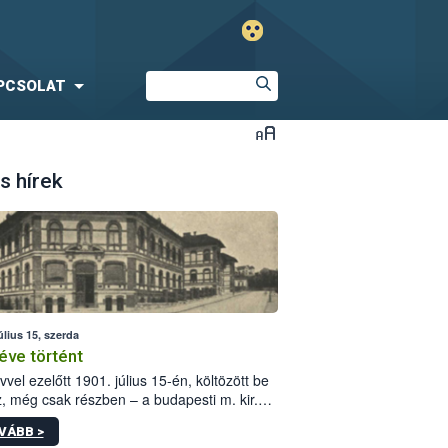
PCSOLAT
s hírek
úlius 15, szerda
éve történt
vvel ezelőtt 1901. július 15-én, költözött be
z, még csak részben – a budapesti m. kir.
i vetőmagvizsgáló állomás a Kis Rókus utca
VÁBB >
ám alatti, Czigler Győző által tervezett új