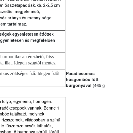
nem összetapadóak, kb. 2-2,5 cm
szetős megjelenésű,
evők aránya és mennyisége
nem tartalmaz.
dségek egyenletesen átfőttek,
 egyenletesen és megfelelően
a harmonikusan érezhető, friss
ta illat. Idegen szagtól mentes.
Paradicsomos
onikus zöldséges ízű. Idegen íztől
húsgombóc főtt
burgonyával
(465 g
űn folyó, egynemű, homogén.
iradékcseppek vannak. Benne 1
mbóc található, melynek
ű rizsszemek, világosbarna színű
kete fűszerszemcsék láthatók,
yban. A burgonya sérült, törött,