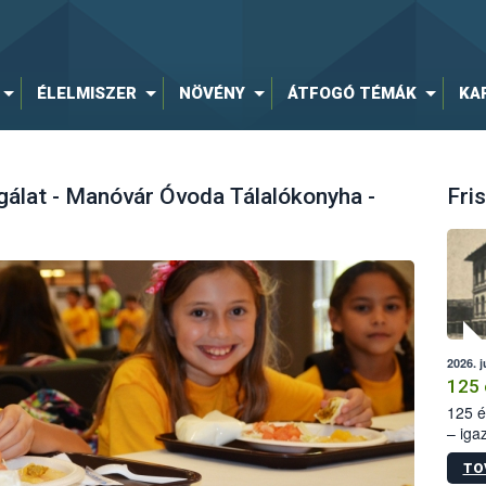
ÉLELMISZER
NÖVÉNY
ÁTFOGÓ TÉMÁK
KA
gálat - Manóvár Óvoda Tálalókonyha -
Fris
2026. j
125 
125 é
– iga
állam
TO
15. sz