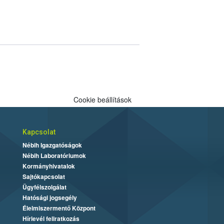
Cookie beállítások
Kapcsolat
Nébih Igazgatóságok
Nébih Laboratóriumok
Kormányhivatalok
Sajtókapcsolat
Ügyfélszolgálat
Hatósági jogsegély
Élelmiszermentő Központ
Hírlevél feliratkozás