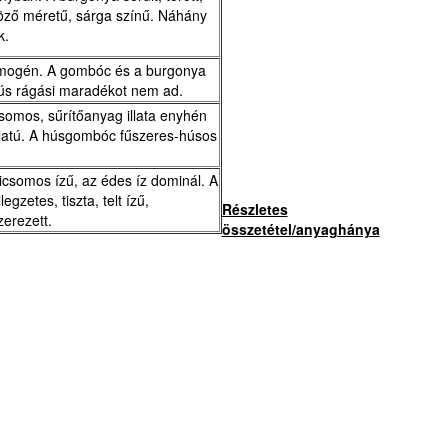
böző méretű, sárga színű. Náhány
k.
omogén. A gombóc és a burgonya
hús rágási maradékot nem ad.
csomos, sűrítőanyag illata enyhén
illatú. A húsgombóc fűszeres-húsos
icsomos ízű, az édes íz dominál. A
zetes, tiszta, telt ízű,
Részletes
erezett.
összetétel/anyaghánya