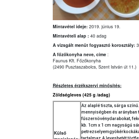
Mintavétel ideje:
2019. június 19.
Mintavételi alap :
40 adag
A vizsgált menüt fogyasztó korosztály:
3
A főzőkonyha neve, címe
:
Faunus Kft. Főzőkonyha
(2490 Pusztaszabolcs, Szent István út 11.)
Részletes érzékszervi minősítés:
Zöldségleves (425 g /adag)
Az alaplé tiszta, sárga szín
mennyiségben és arányban t
fűszernövénydarabokat, fek
kb. 1cm x 1 cm nagyságú sár
petrezselyemgyökérkockákat
Külső
tartalmaz.A levesbetét törtfe