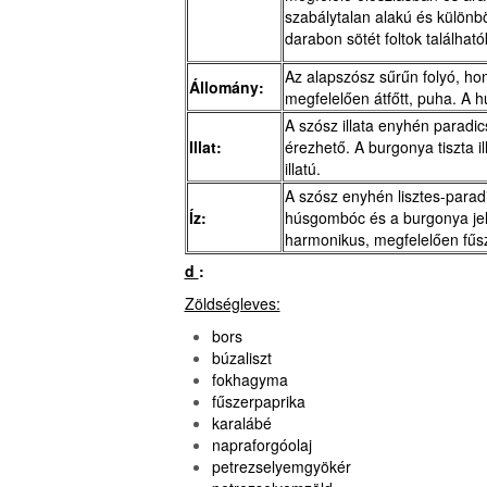
szabálytalan alakú és külön
darabon sötét foltok található
Az alapszósz sűrűn folyó, h
Állomány:
megfelelően átfőtt, puha. A 
A szósz illata enyhén paradi
Illat:
érezhető. A burgonya tiszta 
illatú.
A szósz enyhén lisztes-parad
Íz:
húsgombóc és a burgonya jelleg
harmonikus, megfelelően fűsz
d
:
Zöldségleves:
bors
búzaliszt
fokhagyma
fűszerpaprika
karalábé
napraforgóolaj
petrezselyemgyökér