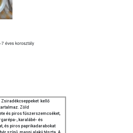
-7 éves korosztály
ű. Zsiradékcseppeket kellő
artalmaz. Zöld
ete és piros fűszerszemcséket,
garépa-, karalábé- és
, és piros paprikadarabokat
hér színű, masni alakú tészta. A