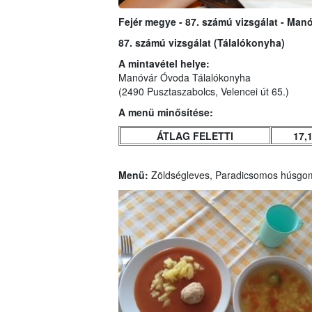
Fejér megye - 87. számú vizsgálat - Ma
87. számú vizsgálat (Tálalókonyha)
A mintavétel helye:
Manóvár Óvoda Tálalókonyha
(2490 Pusztaszabolcs, Velencei út 65.)
A menü minősítése:
ÁTLAG FELETTI
17,
Menü:
Zöldségleves, Paradicsomos húsgom