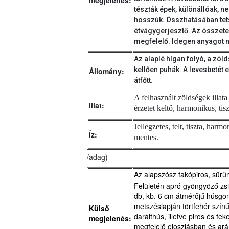
megjelenés:
tészták épek, különállóak, 
hosszúk. Összhatásában tet
étvágygerjesztő. Az összet
megfelelő. Idegen anyagot 
Az alaplé hígan folyó, a zöl
kellően puhák. A levesbetét
Állomány:
átfőtt.
A felhasznált zöldségek illat
Illat:
érzetet keltő, harmonikus, tisz
Jellegzetes, telt, tiszta, harm
Íz:
mentes.
/adag)
Az alapszósz fakópiros, sűr
Felületén apró gyöngyöző zs
db, kb. 6 cm átmérőjű húsgo
metszéslapján törtfehér szín
Külső
darálthús, illetve piros és fe
megjelenés:
megfelelő eloszlásban és arán