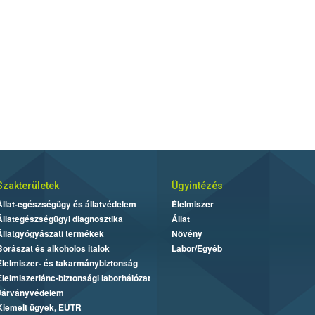
Szakterületek
Ügyintézés
Állat-egészségügy és állatvédelem
Élelmiszer
Állategészségügyi diagnosztika
Állat
Állatgyógyászati termékek
Növény
Borászat és alkoholos italok
Labor/Egyéb
Élelmiszer- és takarmánybiztonság
Élelmiszerlánc-biztonsági laborhálózat
Járványvédelem
Kiemelt ügyek, EUTR