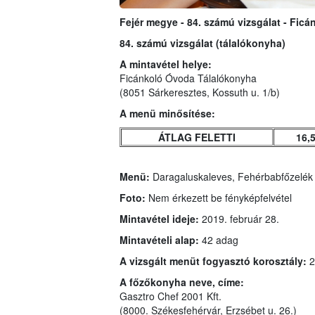
Fejér megye - 84. számú vizsgálat - Fic
84. számú vizsgálat (tálalókonyha)
A mintavétel helye:
Ficánkoló Óvoda Tálalókonyha
(8051 Sárkeresztes, Kossuth u. 1/b)
A menü minősítése:
ÁTLAG FELETTI
16,
Menü:
Daragaluskaleves, Fehérbabfőzelék p
Foto:
Nem érkezett be fényképfelvétel
Mintavétel ideje:
2019. február 28.
Mintavételi alap:
42 adag
A vizsgált menüt fogyasztó korosztály:
2
A főzőkonyha neve, címe:
Gasztro Chef 2001 Kft.
(8000. Székesfehérvár, Erzsébet u. 26.)