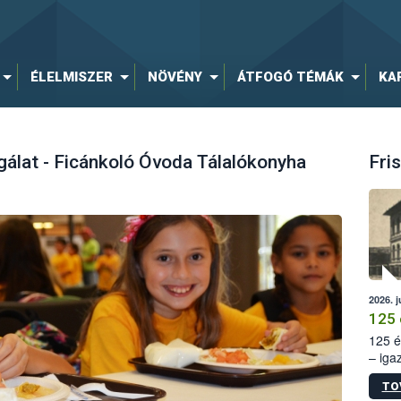
ÉLELMISZER
NÖVÉNY
ÁTFOGÓ TÉMÁK
KA
gálat - Ficánkoló Óvoda Tálalókonyha
Fris
2026. j
125 
125 é
– iga
állam
TO
15. sz