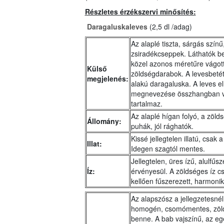
Részletes érzékszervi minősítés:
Daragaluskaleves
(2,5 dl /adag)
Az alaplé tiszta, sárgás szín
zsiradékcseppek. Láthatók b
közel azonos méretűre vágott,
Külső
zöldségdarabok. A levesbetét
megjelenés:
alakú daragaluska. A leves el
megnevezése összhangban v
tartalmaz.
Az alaplé hígan folyó, a zölds
Állomány:
puhák, jól rághatók.
Kissé jellegtelen illatú, csak 
Illat:
Idegen szagtól mentes.
Jellegtelen, üres ízű, alulfű
Íz:
érvényesül. A zöldséges íz c
kellően fűszerezett, harmonik
Az alapszósz a jellegzetesnél
homogén, csomómentes, zöld
benne. A bab vajszínű, az e