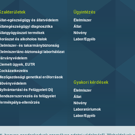
Szakterületek
Ügyintézés
Állat-egészségügy és állatvédelem
Élelmiszer
Állategészségügyi diagnosztika
Állat
Állatgyógyászati termékek
Növény
Borászat és alkoholos italok
Labor/Egyéb
Élelmiszer- és takarmánybiztonság
Élelmiszerlánc-biztonsági laborhálózat
Járványvédelem
Kiemelt ügyek, EUTR
Kockázatkezelés
Mezőgazdasági genetikai erőforrások
Gyakori kérdések
Növényvédelem
Nyilvántartási és Felügyeleti Díj
Élelmiszer
Rendszerszervezés és felügyelet
Állat
Termékpálya-ellenőrzés
Növény
Laboratóriumok
Labor/Egyéb