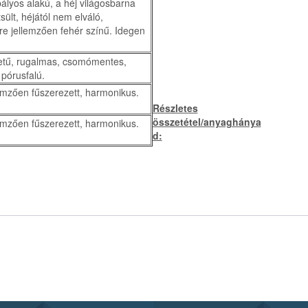
ályos alakú, a héj világosbarna
sült, héjától nem elváló,
tre jellemzően fehér színű. Idegen
ntetű, rugalmas, csomómentes,
 pórusfalú.
emzően fűszerezett, harmonikus.
Részletes
összetétel/anyaghánya
emzően fűszerezett, harmonikus.
d: