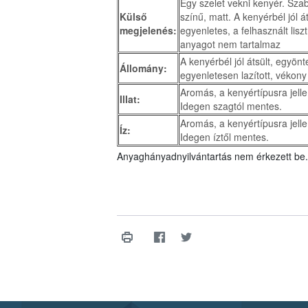
Egy szelet vekni kenyér. Szab
Külső
színű, matt. A kenyérbél jól át
megjelenés:
egyenletes, a felhasznált lisz
anyagot nem tartalmaz
A kenyérbél jól átsült, egyö
Állomány:
egyenletesen lazított, vékony
Aromás, a kenyértípusra jell
Illat:
Idegen szagtól mentes.
Aromás, a kenyértípusra jell
Íz:
Idegen íztől mentes.
Anyaghányadnyilvántartás nem érkezett be.