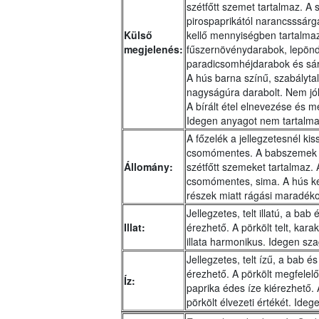
szétfőtt szemet tartalmaz. A 
pirospaprikától narancsssárg
Külső
kellő mennyiségben tartalma
megjelenés:
fűszernövénydarabok, lepönd
paradicsomhéjdarabok és sár
A hús barna színű, szabályta
nagyságúra darabolt. Nem jól t
A bírált étel elnevezése és 
Idegen anyagot nem tartalma
A főzelék a jellegzetesnél ki
csomómentes. A babszemek ki
Állomány:
szétfőtt szemeket tartalmaz. 
csomómentes, sima. A hús kell
részek miatt rágási maradéko
Jellegzetes, telt illatú, a bab
Illat:
érezhető. A pörkölt telt, karak
illata harmonikus. Idegen sza
Jellegzetes, telt ízű, a bab 
érezhető. A pörkölt megfelel
Íz:
paprika édes íze kiérezhető. A
pörkölt élvezeti értékét. Ideg