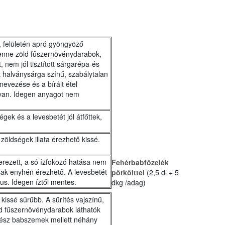
ű, felületén apró gyöngyöző
enne zöld fűszernövénydarabok,
 nem jól tisztított sárgarépa-és
 halványsárga színű, szabálytalan
nevezése és a bírált étel
an. Idegen anyagot nem
égek és a levesbetét jól átfőttek,
a zöldségek illata érezhető kissé.
szerezett, a só ízfokozó hatása nem
Fehérbabfőzelék
sak enyhén érezhető. A levesbetét
pörkölttel
(2,5 dl + 5
us. Idegen íztől mentes.
dkg /adag)
 kissé sűrűbb. A sűrítés vajszínű,
 fűszernövénydarabok láthatók
gész babszemek mellett néhány