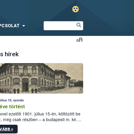
PCSOLAT
s hírek
úlius 15, szerda
éve történt
vvel ezelőtt 1901. július 15-én, költözött be
z, még csak részben – a budapesti m. kir.
i vetőmagvizsgáló állomás a Kis Rókus utca
VÁBB >
ám alatti, Czigler Győző által tervezett új