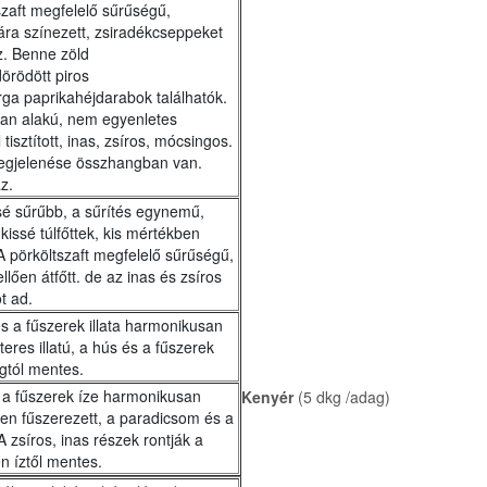
szaft megfelelő sűrűségű,
ára színezett, zsiradékcseppeket
z. Benne zöld
örödött piros
ga paprikahéjdarabok találhatók.
lan alakú, nem egyenletes
isztított, inas, zsíros, mócsingos.
megjelenése összhangban van.
z.
ssé sűrűbb, a sűrítés egynemű,
ssé túlfőttek, kis mértékben
A pörköltszaft megfelelő sűrűségű,
ően átfőtt. de az inas és zsíros
t ad.
 és a fűszerek illata harmonikusan
teres illatú, a hús és a fűszerek
gtól mentes.
és a fűszerek íze harmonikusan
Kenyér
(5 dkg /adag)
ően fűszerezett, a paradicsom és a
 zsíros, inas részek rontják a
en íztől mentes.