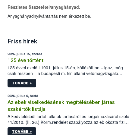
Részletes összetétel/anyaghányad:
Anyaghányadnyilvántartás nem érkezett be.
Friss hírek
2026. július 15, szerda
125 éve történt
125 évvel ezelőtt 1901. július 15-én, költözött be – igaz, még
csak részben – a budapesti m. kir. állami vetőmagvizsgáló
állomás a Kis Rókus utca 15. szám alatti, Czigler Győző által
TOVÁBB >
tervezett új épületébe.
2026. július 6, hétfő
Az ebek viselkedésének megítélésében jártas
szakértők listája
A kedvtelésből tartott állatok tartásáról és forgalmazásáról szóló
41/2010. (II. 26.) Korm.rendelet szabályozza az eb okozta fizikai
sérülés, illetve ennek veszélye keletkezésekor felmerülő
TOVÁBB >
hatósági feladatokat, valamint a veszélyes eb tartását és annak