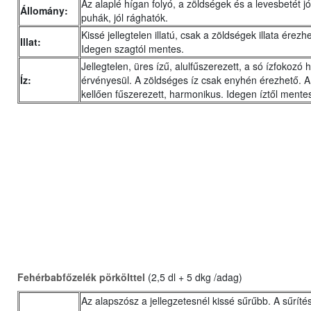
Az alaplé hígan folyó, a zöldségek és a levesbetét jól
Állomány:
puhák, jól rághatók.
Kissé jellegtelen illatú, csak a zöldségek illata érezh
Illat:
Idegen szagtól mentes.
Jellegtelen, üres ízű, alulfűszerezett, a só ízfokozó
Íz:
érvényesül. A zöldséges íz csak enyhén érezhető. A
kellően fűszerezett, harmonikus. Idegen íztől mente
Fehérbabfőzelék pörkölttel
(2,5 dl + 5 dkg /adag)
Az alapszósz a jellegzetesnél kissé sűrűbb. A sűrítés