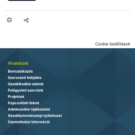
engedélyezését. Ezen eljárások során szükség esetén be kell
vonni az ebek viselkedésének megítélésében jártas szakértőt.
Cookie beállítások
Hivatalunk
Bemutatkozás
Szervezeti felépítés
Gazdálkodási adatok
Felügyeleti szervünk
Projektek
Kapcsolódó linkek
Adatkezelési tájékoztató
Akadálymentességi nyilatkozat
Üzemeltetési információ