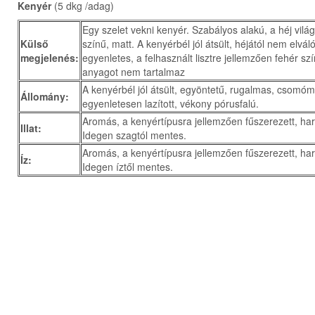
Kenyér
(5 dkg /adag)
Egy szelet vekni kenyér. Szabályos alakú, a héj vil
Külső
színű, matt. A kenyérbél jól átsült, héjától nem elváló
megjelenés:
egyenletes, a felhasznált lisztre jellemzően fehér sz
anyagot nem tartalmaz
A kenyérbél jól átsült, egyöntetű, rugalmas, csomó
Állomány:
egyenletesen lazított, vékony pórusfalú.
Aromás, a kenyértípusra jellemzően fűszerezett, ha
Illat:
Idegen szagtól mentes.
Aromás, a kenyértípusra jellemzően fűszerezett, ha
Íz:
Idegen íztől mentes.