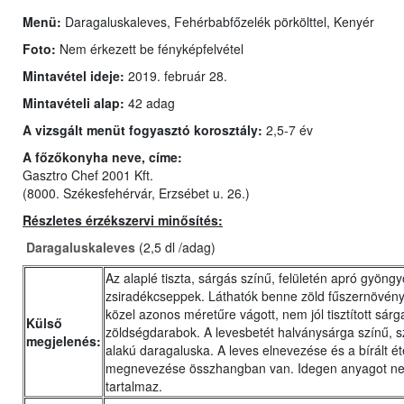
Menü:
Daragaluskaleves, Fehérbabfőzelék pörkölttel, Kenyér
Foto:
Nem érkezett be fényképfelvétel
Mintavétel ideje:
2019. február 28.
Mintavételi alap:
42 adag
A vizsgált menüt fogyasztó korosztály:
2,5-7 év
A főzőkonyha neve, címe:
Gasztro Chef 2001 Kft.
(8000. Székesfehérvár, Erzsébet u. 26.)
Részletes érzékszervi minősítés:
Daragaluskaleves
(2,5 dl /adag)
Az alaplé tiszta, sárgás színű, felületén apró gyöng
zsiradékcseppek. Láthatók benne zöld fűszernövén
közel azonos méretűre vágott, nem jól tisztított sár
Külső
zöldségdarabok. A levesbetét halványsárga színű, s
megjelenés:
alakú daragaluska. A leves elnevezése és a bírált ét
megnevezése összhangban van. Idegen anyagot n
tartalmaz.