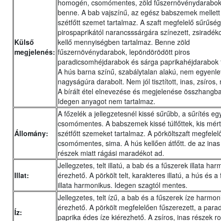
homogén, csomómentes, zöld fűszernövénydarabok 
benne. A bab vajszínű, az egész babszemek mellet
szétfőtt szemet tartalmaz. A szaft megfelelő sűrűség
pirospaprikától narancsssárgára színezett, zsiradé
Külső
kellő mennyiségben tartalmaz. Benne zöld
megjelenés:
fűszernövénydarabok, lepöndörödött piros
paradicsomhéjdarabok és sárga paprikahéjdarabok t
A hús barna színű, szabálytalan alakú, nem egyenle
nagyságúra darabolt. Nem jól tisztított, inas, zsíros
A bírált étel elnevezése és megjelenése összhangb
Idegen anyagot nem tartalmaz.
A főzelék a jellegzetesnél kissé sűrűbb, a sűrítés e
csomómentes. A babszemek kissé túlfőttek, kis mér
Állomány:
szétfőtt szemeket tartalmaz. A pörköltszaft megfelel
csomómentes, sima. A hús kellően átfőtt. de az inas
részek miatt rágási maradékot ad.
Jellegzetes, telt illatú, a bab és a fűszerek illata ha
Illat:
érezhető. A pörkölt telt, karakteres illatú, a hús és a
illata harmonikus. Idegen szagtól mentes.
Jellegzetes, telt ízű, a bab és a fűszerek íze harmo
érezhető. A pörkölt megfelelően fűszerezett, a para
Íz:
paprika édes íze kiérezhető. A zsíros, inas részek ro