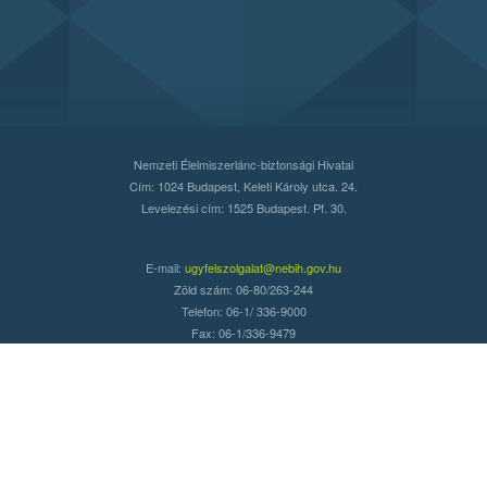
Nemzeti Élelmiszerlánc-biztonsági Hivatal
Cím: 1024 Budapest, Keleti Károly utca. 24.
Levelezési cím: 1525 Budapest. Pf. 30.
E-mail:
ugyfelszolgalat@nebih.gov.hu
Zöld szám: 06-80/263-244
Telefon: 06-1/ 336-9000
Fax: 06-1/336-9479