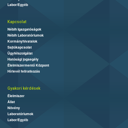
Labor/Egyéb
Kapcsolat
Nébih Igazgatóságok
Nébih Laboratóriumok
Kormányhivatalok
Sajtókapcsolat
Ügyfélszolgálat
Hatósági jogsegély
Élelmiszermentő Központ
Hírlevél feliratkozás
Gyakori kérdések
Élelmiszer
Állat
Növény
Laboratóriumok
Labor/Egyéb