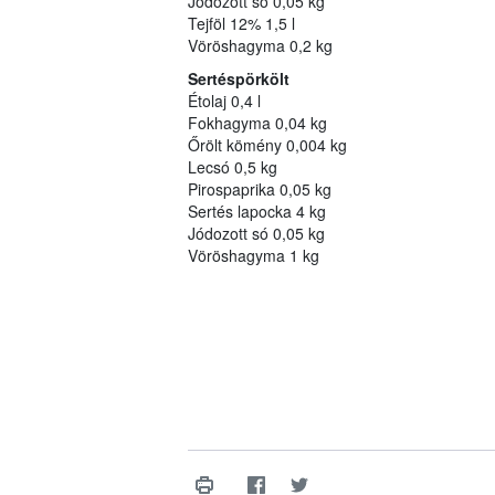
Jódozott só 0,05 kg
Tejföl 12% 1,5 l
Vöröshagyma 0,2 kg
Sertéspörkölt
Étolaj 0,4 l
Fokhagyma 0,04 kg
Őrölt kömény 0,004 kg
Lecsó 0,5 kg
Pirospaprika 0,05 kg
Sertés lapocka 4 kg
Jódozott só 0,05 kg
Vöröshagyma 1 kg