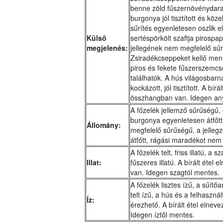
benne zöld fűszernövénydara
burgonya jól tisztított és kö
sűrítés egyenletesen oszlik
Külső
sertéspörkölt szaftja pirospap
megjelenés:
jellegének nem megfelelő sűr
Zsiradékcseppeket kellő men
piros és fekete fűszerszemcs
találhatók. A hús világosbar
kockázott, jól tisztított. A bí
összhangban van. Idegen an
A főzelék jellemző sűrűségű
burgonya egyenletesen átfőtt,
Állomány:
megfelelő sűrűségű, a jellegz
átfőtt, rágási maradékot nem
A főzelék telt, friss illatú, a
Illat:
fűszeres illatú. A bírált étel
van. Idegen szagtól mentes.
A főzelék lisztes ízű, a sűítő
telt ízű, a hús és a felhaszn
Íz:
érezhető. A bírált étel elne
Idegen íztől mentes.