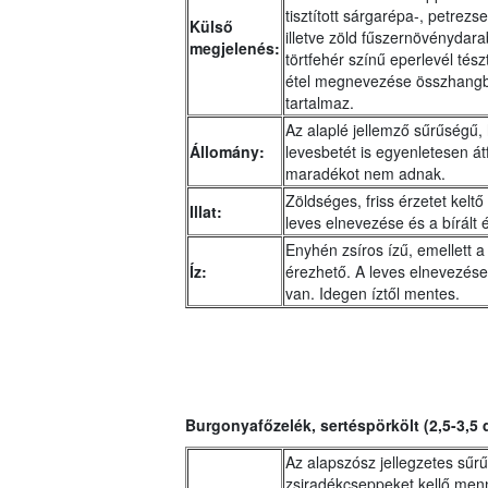
tisztított sárgarépa-, petrezs
Külső
illetve zöld fűszernövénydara
megjelenés:
törtfehér színű eperlevél tész
étel megnevezése összhangb
tartalmaz.
Az alaplé jellemző sűrűségű, 
Állomány:
levesbetét is egyenletesen át
maradékot nem adnak.
Zöldséges, friss érzetet keltő
Illat:
leves elnevezése és a bírált 
Enyhén zsíros ízű, emellett 
Íz:
érezhető. A leves elnevezése
van. Idegen íztől mentes.
Burgonyafőzelék, sertéspörkölt (2,5-3,5 
Az alapszósz jellegzetes sűr
zsiradékcseppeket kellő men