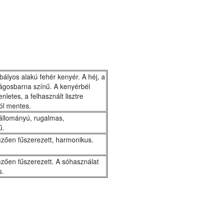
bályos alakú fehér kenyér. A héj, a
lágosbarna színű. A kenyérbél
nletes, a felhasznált lisztre
ól mentes.
 állományú, rugalmas,
ű.
mzően fűszerezett, harmonikus.
zően fűszerezett. A sóhasználat
s.