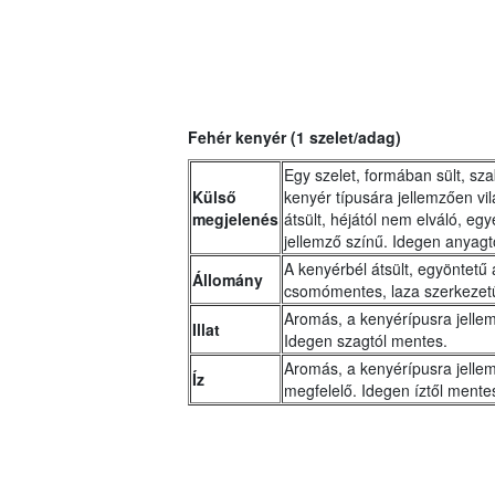
Fehér kenyér (1 szelet/adag)
Egy szelet, formában sült, sza
Külső
kenyér típusára jellemzően vi
megjelenés
átsült, héjától nem elváló, egye
jellemző színű. Idegen anyagt
A kenyérbél átsült, egyöntetű
Állomány
csomómentes, laza szerkezet
Aromás, a kenyérípusra jelle
Illat
Idegen szagtól mentes.
Aromás, a kenyérípusra jellem
Íz
megfelelő. Idegen íztől mente