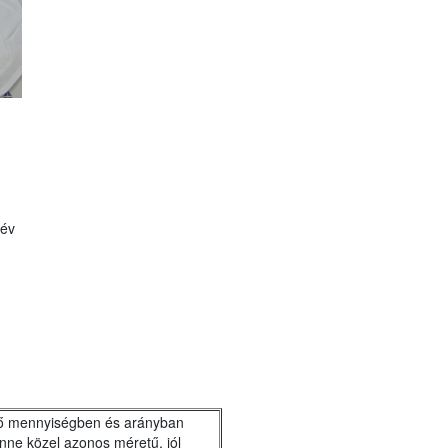
 év
ellő mennyiségben és arányban
nne közel azonos méretű, jól