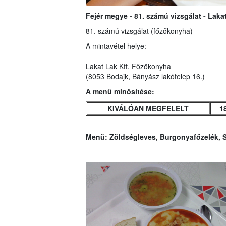
Fejér megye - 81. számú vizsgálat - Laka
81. számú vizsgálat (főzőkonyha)
A mintavétel helye:
Lakat Lak Kft. Főzőkonyha
(8053 Bodajk, Bányász lakótelep 16.)
A menü minősítése:
KIVÁLÓAN MEGFELELT
1
Menü:
Zöldségleves, Burgonyafőzelék, S