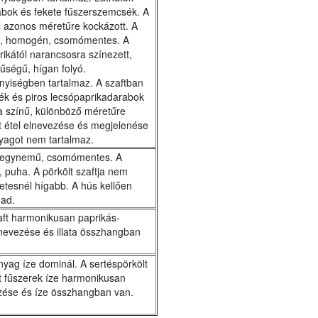
bok és fekete fűszerszemcsék. A
zel azonos méretűre kockázott. A
 el, homogén, csomómentes. A
rikától narancsosra színezett,
űségű, hígan folyó.
nyiségben tartalmaz. A szaftban
ék és piros lecsópaprikadarabok
na színű, különböző méretűre
rált étel elnevezése és megjelenése
yagot nem tartalmaz.
, egynemű, csomómentes. A
 puha. A pörkölt szaftja nem
etesnél hígabb. A hús kellően
 ad.
 szaft harmonikusan paprikás-
 elnevezése és illata összhangban
anyag íze dominál. A sertéspörkölt
ált fűszerek íze harmonikusan
vezése és íze összhangban van.