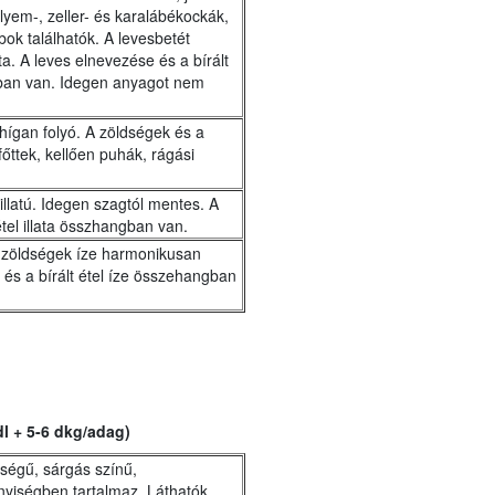
elyem-, zeller- és karalábékockák,
bok találhatók. A levesbetét
ta. A leves elnevezése és a bírált
an van. Idegen anyagot nem
hígan folyó. A zöldségek és a
főttek, kellően puhák, rágási
 illatú. Idegen szagtól mentes. A
étel illata összhangban van.
a zöldségek íze harmonikusan
 és a bírált étel íze összehangban
dl + 5-6 dkg/adag)
űségű, sárgás színű,
nyiségben tartalmaz. Láthatók