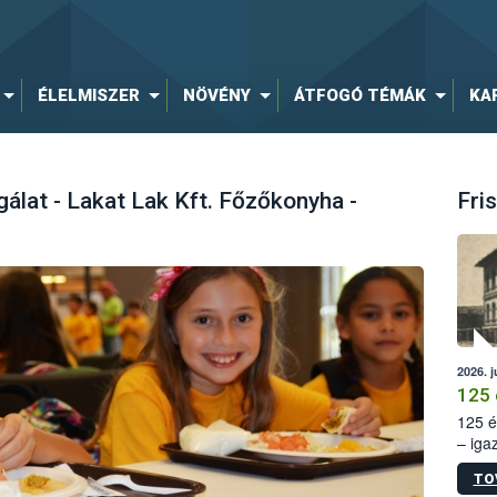
ÉLELMISZER
NÖVÉNY
ÁTFOGÓ TÉMÁK
KA
álat - Lakat Lak Kft. Főzőkonyha -
Fris
2026. j
125 
125 é
– iga
állam
TO
15. sz