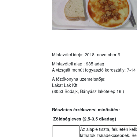
Mintavétel ideje: 2018. november 6.
Mintavételi alap : 935 adag
A vizsgált menüt fogyasztó korosztály: 7-14
A főzőkonyha üzemeltetője:
Lakat Lak Kft.
(8053 Bodajk, Bányász lakótelep 16.)
Részletes érzékszervi minősítés:
Zöldségleves (2,5-3,5 dl/adag)
Az alaplé tiszta, felületén k
láthatók zsiradékcseppek. Be