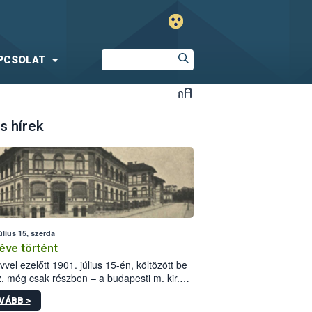
PCSOLAT
s hírek
úlius 15, szerda
éve történt
vvel ezelőtt 1901. július 15-én, költözött be
z, még csak részben – a budapesti m. kir.
i vetőmagvizsgáló állomás a Kis Rókus utca
VÁBB >
ám alatti, Czigler Győző által tervezett új