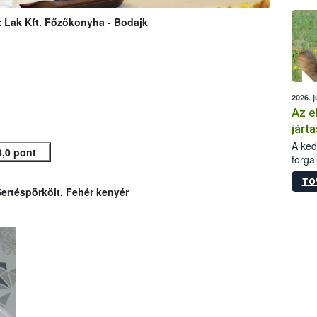
épüle
t Lak Kft. Főzőkonyha - Bodajk
2026. j
Az e
járta
A kedv
8,0 pont
forga
Korm.
TO
sérül
ertéspörkölt, Fehér kenyér
felme
veszé
Ezen 
vonni
jártas