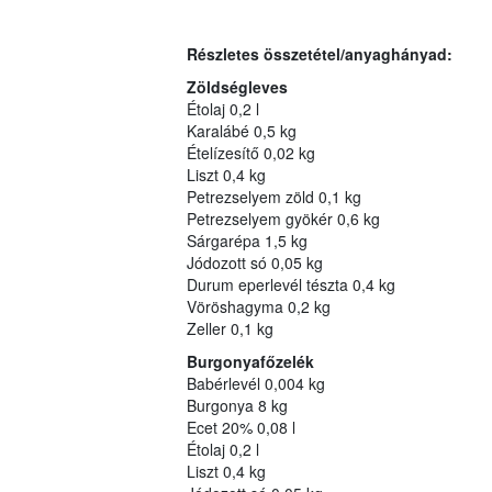
Részletes összetétel/anyaghányad:
Zöldségleves
Étolaj 0,2 l
Karalábé 0,5 kg
Ételízesítő 0,02 kg
Liszt 0,4 kg
Petrezselyem zöld 0,1 kg
Petrezselyem gyökér 0,6 kg
Sárgarépa 1,5 kg
Jódozott só 0,05 kg
Durum eperlevél tészta 0,4 kg
Vöröshagyma 0,2 kg
Zeller 0,1 kg
Burgonyafőzelék
Babérlevél 0,004 kg
Burgonya 8 kg
Ecet 20% 0,08 l
Étolaj 0,2 l
Liszt 0,4 kg