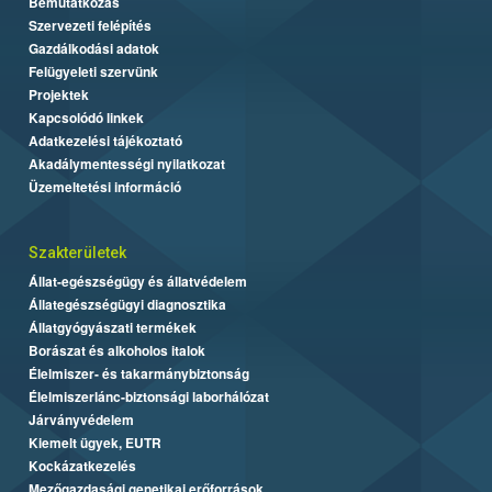
Bemutatkozás
Szervezeti felépítés
Gazdálkodási adatok
Felügyeleti szervünk
Projektek
Kapcsolódó linkek
Adatkezelési tájékoztató
Akadálymentességi nyilatkozat
Üzemeltetési információ
Szakterületek
Állat-egészségügy és állatvédelem
Állategészségügyi diagnosztika
Állatgyógyászati termékek
Borászat és alkoholos italok
Élelmiszer- és takarmánybiztonság
Élelmiszerlánc-biztonsági laborhálózat
Járványvédelem
Kiemelt ügyek, EUTR
Kockázatkezelés
Mezőgazdasági genetikai erőforrások