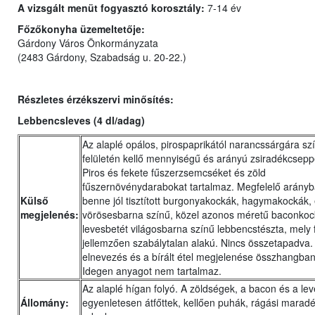
A vizsgált menüt fogyasztó korosztály:
7-14 év
Főzőkonyha üzemeltetője:
Gárdony Város Önkormányzata
(2483 Gárdony, Szabadság u. 20-22.)
Részletes érzékszervi minősítés:
Lebbencsleves (4 dl/adag)
Az alaplé opálos, pirospaprikától narancssárgára szí
felületén kellő mennyiségű és arányú zsiradékcsepp
Piros és fekete fűszerzsemcséket és zöld
fűszernövénydarabokat tartalmaz. Megfelelő arányb
Külső
benne jól tisztított burgonyakockák, hagymakockák,
megjelenés:
vörösesbarna színű, közel azonos méretű baconkoc
levesbetét világosbarna színű lebbencstészta, mely f
jellemzően szabálytalan alakú. Nincs összetapadva.
elnevezés és a bírált étel megjelenése összhangban
Idegen anyagot nem tartalmaz.
Az alaplé hígan folyó. A zöldségek, a bacon és a lev
Állomány:
egyenletesen átfőttek, kellően puhák, rágási marad