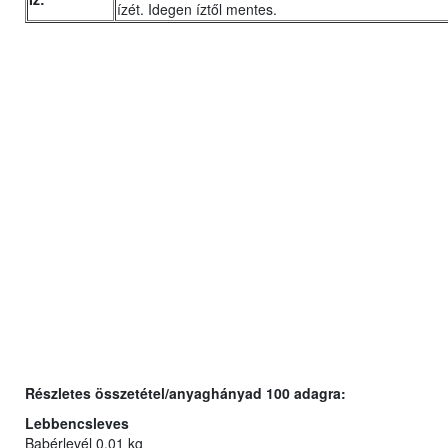
ízét. Idegen íztől mentes.
Részletes összetétel/anyaghányad 100 adagra:
Lebbencsleves
Babérlevél 0,01 kg