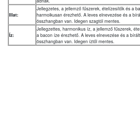
adnak.
Jellegzetes, a jellemző fűszerek, ételízesítők és a ba
Illat:
harmoikusan érezhető. A leves elnevezése és a bírált 
összhangban van. Idegen szagtól mentes.
Jellegzettes, harmonikus íz, a jellemző fűszerek, éte
Íz:
a bacon íze érezhető. A leves elnevezése és a bírált
összhangban van. Idegen íztől mentes.