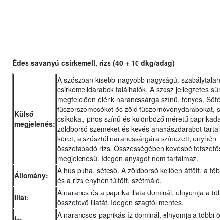
Édes savanyú csirkemell, rizs (40 + 10 dkg/adag)
A szószban kisebb-nagyobb nagyságú, szabálytalan
csirkemelldarabok találhatók. A szósz jellegzetes sű
megfelelően élénk narancssárga színű, fényes. Söté
fűszerszemcséket és zöld fűszernövénydarabokat, 
Külső
csíkokat, piros színű és különböző méretű paprikad
megjelenés:
zöldborsó szemeket és kevés ananászdarabot tarta
köret, a szósztól narancssárgára színezett, enyhén
összetapadó rizs. Összességében kevésbé tetszető
megjelenésű. Idegen anyagot nem tartalmaz.
A hús puha, séteső. A zöldborsó kellően átfőtt, a tö
Állomány:
és a rizs enyhén túlfőtt, szétmáló.
A narancs és a paprika illata dominál, elnyomja a tö
Illat:
összetevő illatát. Idegen szagtól mentes.
A narancsos-paprikás íz dominál, elnyomja a többi 
Íz: