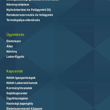
Növényvédelem
Nyilvántartási és Felügyeleti Díj
Rendszerszervezés és felügyelet
Termékpálya-ellenőrzés
Ügyintézés
Élelmiszer
Állat
Növény
Labor/Egyéb
Kapcsolat
Nébih Igazgatóságok
Nébih Laboratóriumok
Kormányhivatalok
Sajtókapcsolat
Ügyfélszolgálat
Hatósági jogsegély
Élelmiszermentő Központ