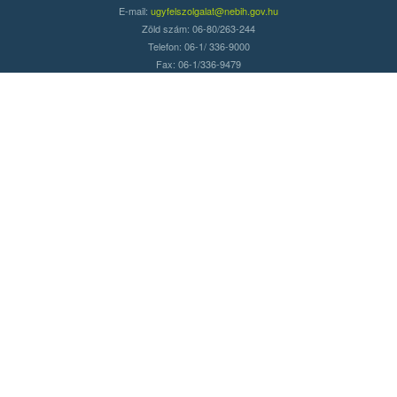
E-mail:
ugyfelszolgalat@nebih.gov.hu
Zöld szám: 06-80/263-244
Telefon: 06-1/ 336-9000
Fax: 06-1/336-9479