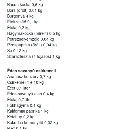
Bacon kocka 0,6 kg
Bors (őrölt) 0,01 kg
Burgonya 4 kg
Ételízesítő 0,1 kg
Étolaj 0,2 kg
Hagymakocka (mirelit) 0,5 kg
Petrezselyemzöld 0,04 kg
Pirospaprika (őrölt) 0,04 kg
Só 0,12 kg
Száraztészta (4 tojásos) 1 kg
Édes savanyú csirkemell
Ananász konzerv 0,7 kg
Csirkemell filé 10 kg
Ecet 0,1 liter
Édes-savanyú alap 0,4 kg
Étolaj 0,7 liter
Fokhagyma 0,1 kg
Kaliforniai paprika 1 kg
Ketchup 0,2 kg
Kukorica keményítő 0,02 kg
Méz 0,1 kg