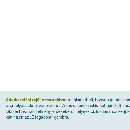
Adatkezelési tájékoztatónkban
megismerheti, hogyan gondosko
személyes adatai védelméről. Weboldalunk cookie-kat (sütiket) has
jobb felhasználói élmény érdekében, melynek biztosításához kérjük
kattintson az „Elfogadom” gombra.