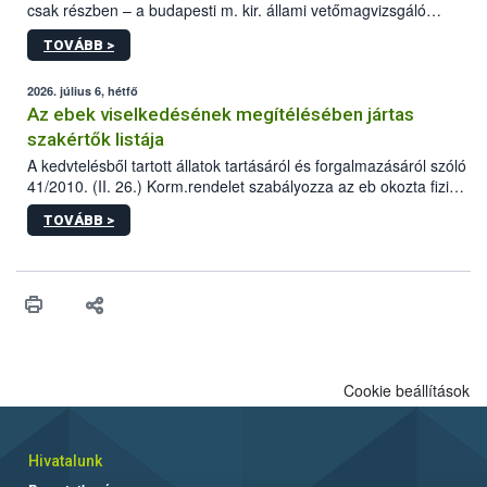
csak részben – a budapesti m. kir. állami vetőmagvizsgáló
állomás a Kis Rókus utca 15. szám alatti, Czigler Győző által
TOVÁBB >
tervezett új épületébe.
2026. július 6, hétfő
Az ebek viselkedésének megítélésében jártas
szakértők listája
A kedvtelésből tartott állatok tartásáról és forgalmazásáról szóló
41/2010. (II. 26.) Korm.rendelet szabályozza az eb okozta fizikai
sérülés, illetve ennek veszélye keletkezésekor felmerülő
TOVÁBB >
hatósági feladatokat, valamint a veszélyes eb tartását és annak
engedélyezését. Ezen eljárások során szükség esetén be kell
vonni az ebek viselkedésének megítélésében jártas szakértőt.
Cookie beállítások
Hivatalunk