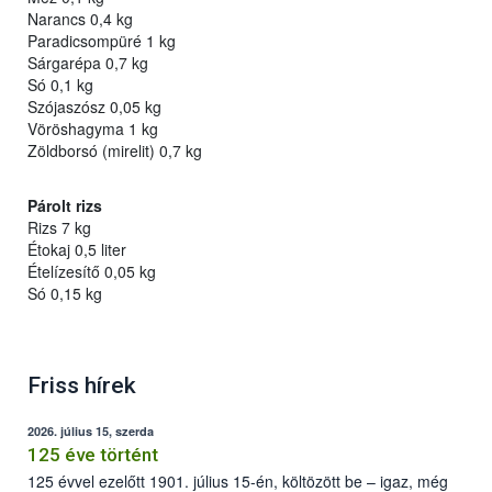
Narancs 0,4 kg
Paradicsompüré 1 kg
Sárgarépa 0,7 kg
Só 0,1 kg
Szójaszósz 0,05 kg
Vöröshagyma 1 kg
Zöldborsó (mirelit) 0,7 kg
Párolt rizs
Rizs 7 kg
Étokaj 0,5 liter
Ételízesítő 0,05 kg
Só 0,15 kg
Friss hírek
2026. július 15, szerda
125 éve történt
125 évvel ezelőtt 1901. július 15-én, költözött be – igaz, még