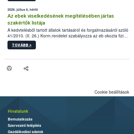
2026. július 6, hétfő
Az ebek viselkedésének megítélésében jártas
szakértők listája
A kedvtelésből tartott állatok tartásáról és forgalmazásáról szóló
41/2010. (II. 26.) Korm.rendelet szabályozza az eb okozta fizikai
sérülés, illetve ennek veszélye keletkezésekor felmerülő
TOVÁBB >
hatósági feladatokat, valamint a veszélyes eb tartását és annak
engedélyezését. Ezen eljárások során szükség esetén be kell
vonni az ebek viselkedésének megítélésében jártas szakértőt.
Cookie beállítások
Hivatalunk
Bemutatkozás
Szervezeti felépítés
Gazdálkodási adatok