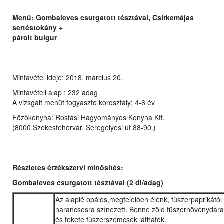
Menü:
Gombaleves csurgatott tésztával, Csirkemájas
sertéstokány +
párolt bulgur
Mintavétel ideje: 2018. március 20.
Mintavételi alap : 232 adag
A vizsgált menüt fogyasztó korosztály: 4-6 év
Főzőkonyha: Rostási Hagyományos Konyha Kft.
(8000 Székesfehérvár, Seregélyesi út 88-90.)
Részletes érzékszervi minősítés:
Gombaleves csurgatott tésztával (2 dl/adag)
Az alaplé opálos,megfelelően élénk, fűszerpaprikától
narancsosra színezett. Benne zöld fűszernövénydara
és fekete fűszerszemcsék láthatók.