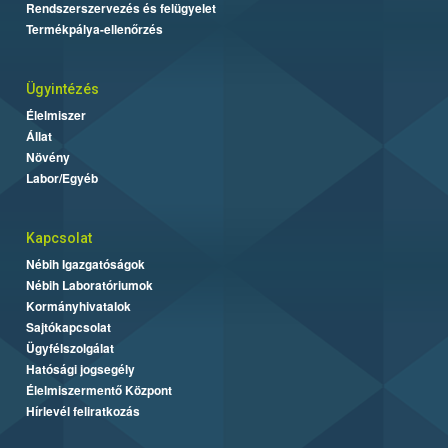
Rendszerszervezés és felügyelet
Termékpálya-ellenőrzés
Ügyintézés
Élelmiszer
Állat
Növény
Labor/Egyéb
Kapcsolat
Nébih Igazgatóságok
Nébih Laboratóriumok
Kormányhivatalok
Sajtókapcsolat
Ügyfélszolgálat
Hatósági jogsegély
Élelmiszermentő Központ
Hírlevél feliratkozás