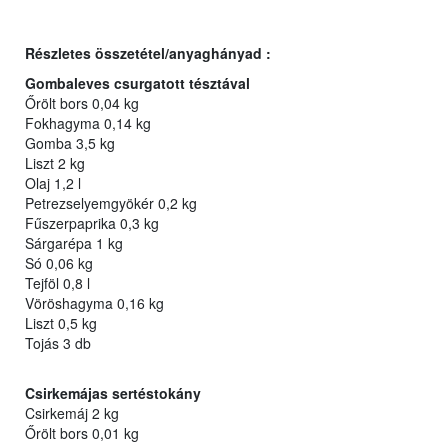
Részletes összetétel/anyaghányad :
Gombaleves csurgatott tésztával
Őrölt bors 0,04 kg
Fokhagyma 0,14 kg
Gomba 3,5 kg
Liszt 2 kg
Olaj 1,2 l
Petrezselyemgyökér 0,2 kg
Fűszerpaprika 0,3 kg
Sárgarépa 1 kg
Só 0,06 kg
Tejföl 0,8 l
Vöröshagyma 0,16 kg
Liszt 0,5 kg
Tojás 3 db
Csirkemájas sertéstokány
Csirkemáj 2 kg
Őrölt bors 0,01 kg