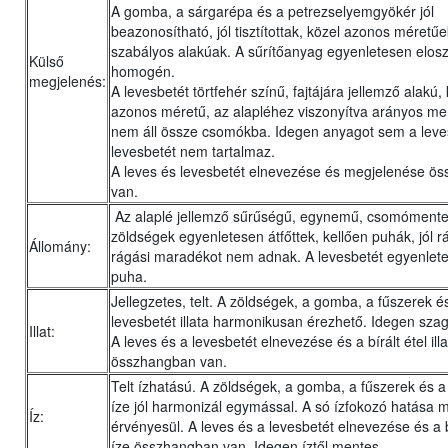
A gomba, a sárgarépa és a petrezselyemgyökér jól
beazonosítható, jól tisztítottak, közel azonos méretűe
szabályos alakúak. A sűrítőanyag egyenletesen eloszl
Külső
homogén.
megjelenés:
A levesbetét törtfehér színű, fajtájára jellemző alakú,
azonos méretű, az alapléhez viszonyítva arányos me
nem áll össze csomókba. Idegen anyagot sem a leve
levesbetét nem tartalmaz.
A leves és levesbetét elnevezése és megjelenése ö
van.
Az alaplé jellemző sűrűségű, egynemű, csomómente
zöldségek egyenletesen átfőttek, kellően puhák, jól r
Állomány:
rágási maradékot nem adnak. A levesbetét egyenletes
puha.
Jellegzetes, telt. A zöldségek, a gomba, a fűszerek é
levesbetét illata harmonikusan érezhető. Idegen szag
Illat:
A leves és a levesbetét elnevezése és a bírált étel illa
összhangban van.
Telt ízhatású. A zöldségek, a gomba, a fűszerek és a
íze jól harmonizál egymással. A só ízfokozó hatása 
Íz:
érvényesül. A leves és a levesbetét elnevezése és a bí
íze összhangban van. Idegen íztől mentes.