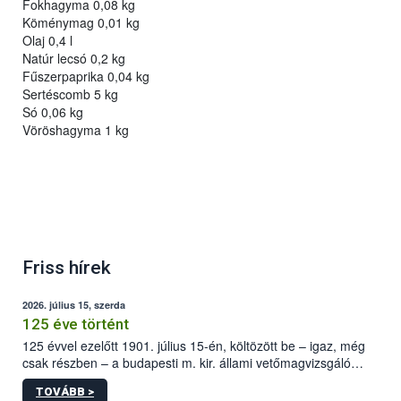
Fokhagyma 0,08 kg
Köménymag 0,01 kg
Olaj 0,4 l
Natúr lecsó 0,2 kg
Fűszerpaprika 0,04 kg
Sertéscomb 5 kg
Só 0,06 kg
Vöröshagyma 1 kg
Friss hírek
2026. július 15, szerda
125 éve történt
125 évvel ezelőtt 1901. július 15-én, költözött be – igaz, még
csak részben – a budapesti m. kir. állami vetőmagvizsgáló
állomás a Kis Rókus utca 15. szám alatti, Czigler Győző által
TOVÁBB >
tervezett új épületébe.