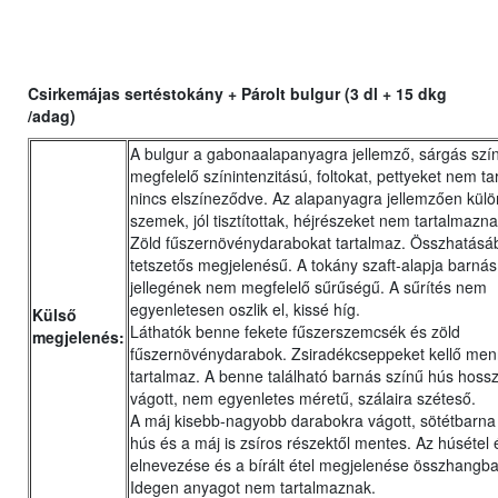
Csirkemájas sertéstokány + Párolt bulgur (3 dl + 15 dkg
/adag)
A bulgur a gabonaalapanyagra jellemző, sárgás szí
megfelelő színintenzitású, foltokat, pettyeket nem ta
nincs elszíneződve. Az alapanyagra jellemzően külö
szemek, jól tisztítottak, héjrészeket nem tartalmazna
Zöld fűszernövénydarabokat tartalmaz. Összhatásá
tetszetős megjelenésű. A tokány szaft-alapja barnás
jellegének nem megfelelő sűrűségű. A sűrítés nem
egyenletesen oszlik el, kissé híg.
Külső
Láthatók benne fekete fűszerszemcsék és zöld
megjelenés:
fűszernövénydarabok. Zsiradékcseppeket kellő me
tartalmaz. A benne található barnás színű hús hoss
vágott, nem egyenletes méretű, szálaira széteső.
A máj kisebb-nagyobb darabokra vágott, sötétbarna
hús és a máj is zsíros részektől mentes. Az húsétel 
elnevezése és a bírált étel megjelenése összhangb
Idegen anyagot nem tartalmaznak.