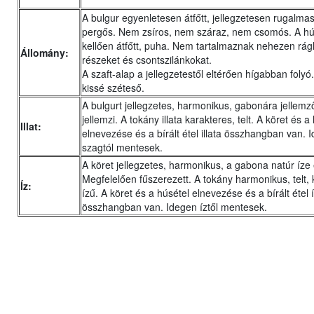
A bulgur egyenletesen átfőtt, jellegzetesen rugalmas
pergős. Nem zsíros, nem száraz, nem csomós. A hú
kellően átfőtt, puha. Nem tartalmaznak nehezen rág
Állomány:
részeket és csontszilánkokat.
A szaft-alap a jellegzetestől eltérően hígabban folyó
kissé széteső.
A bulgurt jellegzetes, harmonikus, gabonára jellemző 
jellemzi. A tokány illata karakteres, telt. A köret és a
Illat:
elnevezése és a bírált étel illata összhangban van. 
szagtól mentesek.
A köret jellegzetes, harmonikus, a gabona natúr íze
Megfelelően fűszerezett. A tokány harmonikus, telt,
Íz:
ízű. A köret és a húsétel elnevezése és a bírált étel 
összhangban van. Idegen íztől mentesek.