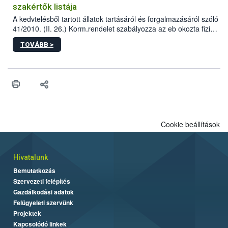
szakértők listája
A kedvtelésből tartott állatok tartásáról és forgalmazásáról szóló
41/2010. (II. 26.) Korm.rendelet szabályozza az eb okozta fizikai
sérülés, illetve ennek veszélye keletkezésekor felmerülő
TOVÁBB >
hatósági feladatokat, valamint a veszélyes eb tartását és annak
engedélyezését. Ezen eljárások során szükség esetén be kell
vonni az ebek viselkedésének megítélésében jártas szakértőt.
Cookie beállítások
Hivatalunk
Bemutatkozás
Szervezeti felépítés
Gazdálkodási adatok
Felügyeleti szervünk
Projektek
Kapcsolódó linkek