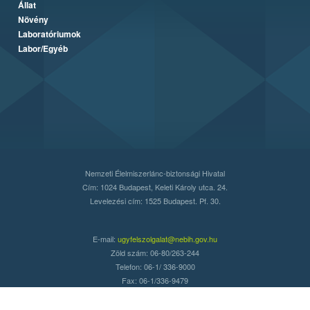
Állat
Növény
Laboratóriumok
Labor/Egyéb
Nemzeti Élelmiszerlánc-biztonsági Hivatal
Cím: 1024 Budapest, Keleti Károly utca. 24.
Levelezési cím: 1525 Budapest. Pf. 30.
E-mail:
ugyfelszolgalat@nebih.gov.hu
Zöld szám: 06-80/263-244
Telefon: 06-1/ 336-9000
Fax: 06-1/336-9479