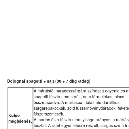
Bolognai spagetti + sajt (30 + 7 dkg /adag)
A mártástól narancsssárgára színezett egyenletes 
spagetti tészta nem sérült, nem törmelékes, nincs
összetapadva. A mártásban található darálthús,
sárgarépakockák, zöld fűszernövénydarabok, fekete
fűszerszemcsék.
Külső
A mártás és a tészta mennyisége arányos, a mártás j
megjelenés:
tésztát. A rátét egyenletesre reszelt, sárgás színű tra