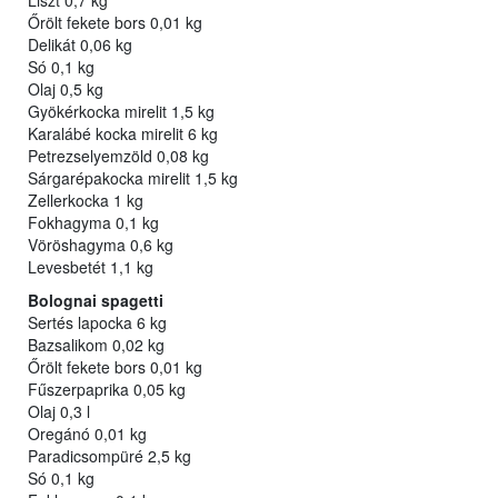
Liszt 0,7 kg
Őrölt fekete bors 0,01 kg
Delikát 0,06 kg
Só 0,1 kg
Olaj 0,5 kg
Gyökérkocka mirelit 1,5 kg
Karalábé kocka mirelit 6 kg
Petrezselyemzöld 0,08 kg
Sárgarépakocka mirelit 1,5 kg
Zellerkocka 1 kg
Fokhagyma 0,1 kg
Vöröshagyma 0,6 kg
Levesbetét 1,1 kg
Bolognai spagetti
Sertés lapocka 6 kg
Bazsalikom 0,02 kg
Őrölt fekete bors 0,01 kg
Fűszerpaprika 0,05 kg
Olaj 0,3 l
Oregánó 0,01 kg
Paradicsompüré 2,5 kg
Só 0,1 kg