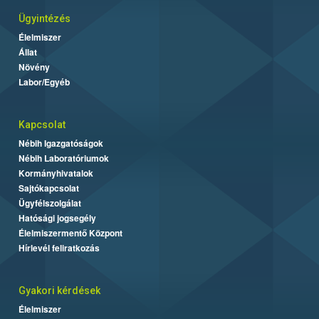
Ügyintézés
Élelmiszer
Állat
Növény
Labor/Egyéb
Kapcsolat
Nébih Igazgatóságok
Nébih Laboratóriumok
Kormányhivatalok
Sajtókapcsolat
Ügyfélszolgálat
Hatósági jogsegély
Élelmiszermentő Központ
Hírlevél feliratkozás
Gyakori kérdések
Élelmiszer