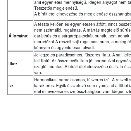
ami egyenletes mennyiségű. Idegen anyagot nem ta
Tetszetős megjelenésű.
A bírált étel elnevezése és megjelenése összhangb
A tészta kellően és egyenletesen átfőtt, nincs össze
nem szétmálló, rugalmas. A mártás megfelelő sűrűs
Állomány:
darálthús és a sárgarépakockák puhák, nem adnak 
maradékot.A reszelt sajt rugalmas, puha, a meleg é
könnyen és egyenletesen olvadt.
Jellegzetes paradicsomos, fűszeres illatú. A sajt jel
telt illatú. Az összetevők illata jól harmonizál egymá
Illat:
szagtól mentes. A bírált étel elnevezése és illata ö
van.
Harmonikus, paradicsomos, fűszeres ízű. A reszelt 
Íz:
karakteres. Egyik összetevő sem nyomja el a többi íz
étel elnevezése és íze összhangban van. Idegen ízt