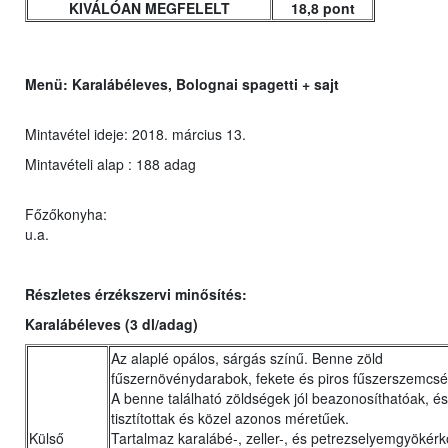
KIVÁLÓAN MEGFELELT
18,8 pont
Menü:
Karalábéleves, Bolognai spagetti + sajt
Mintavétel ideje: 2018. március 13.
Mintavételi alap : 188 adag
Főzőkonyha:
u.a.
Részletes érzékszervi minősítés:
Karalábéleves (3 dl/adag)
Az alaplé opálos, sárgás színű. Benne zöld
fűszernövénydarabok, fekete és piros fűszerszemcsék
A benne található zöldségek jól beazonosíthatóak, és 
tisztítottak és közel azonos méretűek.
Külső
Tartalmaz karalábé-, zeller-, és petrezselyemgyökérk