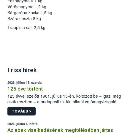
Fokhagyma 0,1 kg
Vöröshagyma 1,2 kg
Sárgarépa kocka 1,5 kg
Száraztészta 8 kg
Trappista sajt 2,5 kg
Friss hírek
2026. július 15, szerda
125 éve történt
125 évvel ezelőtt 1901. július 15-én, költözött be – igaz, még
csak részben – a budapesti m. kir. állami vetőmagvizsgáló
állomás a Kis Rókus utca 15. szám alatti, Czigler Győző által
TOVÁBB >
tervezett új épületébe.
2026. július 6, hétfő
Az ebek viselkedésének megítélésében jártas