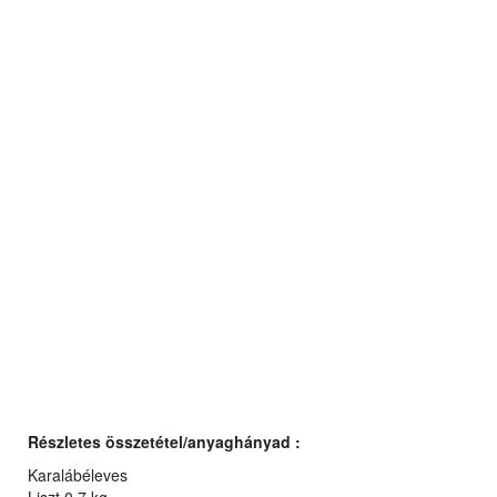
Részletes összetétel/anyaghányad :
Karalábéleves