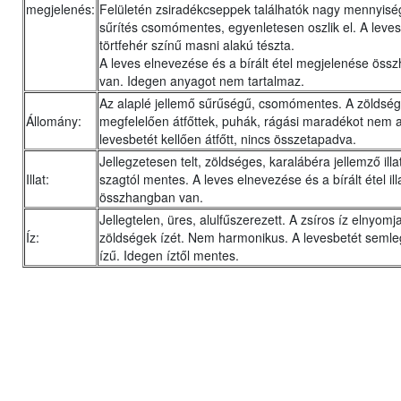
megjelenés:
Felületén zsiradékcseppek találhatók nagy mennyisé
sűrítés csomómentes, egyenletesen oszlik el. A leves
törtfehér színű masni alakú tészta.
A leves elnevezése és a bírált étel megjelenése ös
van. Idegen anyagot nem tartalmaz.
Az alaplé jellemő sűrűségű, csomómentes. A zöldsé
Állomány:
megfelelően átfőttek, puhák, rágási maradékot nem 
levesbetét kellően átfőtt, nincs összetapadva.
Jellegzetesen telt, zöldséges, karalábéra jellemző ill
Illat:
szagtól mentes. A leves elnevezése és a bírált étel ill
összhangban van.
Jellegtelen, üres, alulfűszerezett. A zsíros íz elnyomj
Íz:
zöldségek ízét. Nem harmonikus. A levesbetét semleg
ízű. Idegen íztől mentes.