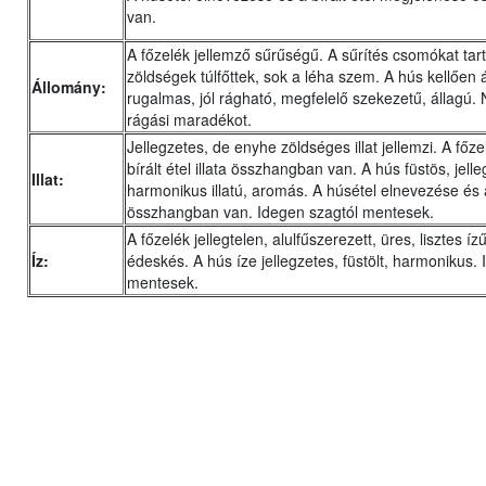
van.
A főzelék jellemző sűrűségű. A sűrítés csomókat tar
zöldségek túlfőttek, sok a léha szem. A hús kellően á
Állomány:
rugalmas, jól rágható, megfelelő szekezetű, állagú.
rágási maradékot.
Jellegzetes, de enyhe zöldséges illat jellemzi. A főze
bírált étel illata összhangban van. A hús füstös, jelle
Illat:
harmonikus illatú, aromás. A húsétel elnevezése és a
összhangban van. Idegen szagtól mentesek.
A főzelék jellegtelen, alulfűszerezett, üres, lisztes íz
Íz:
édeskés. A hús íze jellegzetes, füstölt, harmonikus. 
mentesek.