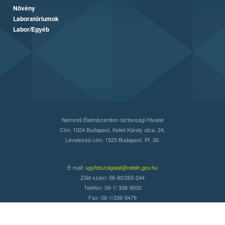
Növény
Laboratóriumok
Labor/Egyéb
Nemzeti Élelmiszerlánc-biztonsági Hivatal
Cím: 1024 Budapest, Keleti Károly utca. 24.
Levelezési cím: 1525 Budapest. Pf. 30.
E-mail:
ugyfelszolgalat@nebih.gov.hu
Zöld szám: 06-80/263-244
Telefon: 06-1/ 336-9000
Fax: 06-1/336-9479