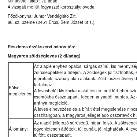
Mintavételi alap : 72 adag
A vizsgált menüt fogyasztó korosztály: óvoda
Főzőkonyha: Junior Vendéglátó Zrt.
66. sz. üzeme (2451 Ercsi, Bem József út 1.)
Részletes érzékszervi minősítés:
Magyaros zöldségleves (2 dl/adag)
Az alaplé enyhén opálos, sárgás színű, kis mennyisé
zsírcseppekkel a tetején. A zöldségek jól tisztítottak,
méretűek, szabálytalan alakúak. Zöld fűszernövény 
tartalmaz.
Külső
A levesbetét kis kocka alakú tészta, ami törtfehér színű
megjelenés:
csomókba összetapadt. Idegen anyagtól mentes. Az
aránya megfelelő.
A leves elnevezése és a bírált étel megjelenése ninc
összhangban, a magyaros jelleget adó összetevők hi
Az alaplé jellemző sűrűségű, hígan folyó. A zöldség
Állomány:
egyenletesen átfőttek, túl puhák, jól rághatóak. A lev
túlfőtt, összetapadt.