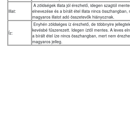
A zöldségek illata jól érezhető, idegen szagtól mente
Illat:
elnevezése és a bírált étel illata nincs összhangban, 
magyaros illatot adó összetevők hiányoznak.
Enyhén zöldséges íz érezhető, de többnyire jellegtel
kevésbé fűszerezett. Idegen íztől mentes. A leves e
Íz:
a bírált étel íze nincs összhangban, mert nem érezhe
magyaros jelleg.