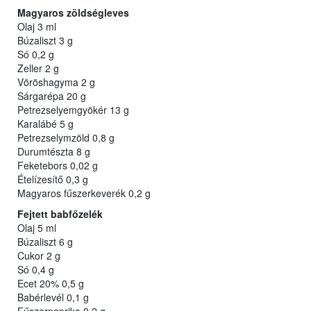
Magyaros zöldségleves
Olaj 3 ml
Búzaliszt 3 g
Só 0,2 g
Zeller 2 g
Vöröshagyma 2 g
Sárgarépa 20 g
Petrezselyemgyökér 13 g
Karalábé 5 g
Petrezselymzöld 0,8 g
Durumtészta 8 g
Feketebors 0,02 g
Ételízesítő 0,3 g
Magyaros fűszerkeverék 0,2 g
Fejtett babfőzelék
Olaj 5 ml
Búzaliszt 6 g
Cukor 2 g
Só 0,4 g
Ecet 20% 0,5 g
Babérlevél 0,1 g