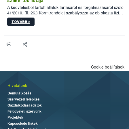
szakértők listája
A kedvtelésből tartott állatok tartásáról és forgalmazásáról szóló
41/2010. (II. 26.) Korm.rendelet szabályozza az eb okozta fizikai
sérülés, illetve ennek veszélye keletkezésekor felmerülő
TOVÁBB >
hatósági feladatokat, valamint a veszélyes eb tartását és annak
engedélyezését. Ezen eljárások során szükség esetén be kell
vonni az ebek viselkedésének megítélésében jártas szakértőt.
Cookie beállítások
Hivatalunk
Bemutatkozás
Szervezeti felépítés
Gazdálkodási adatok
Felügyeleti szervünk
Projektek
Kapcsolódó linkek