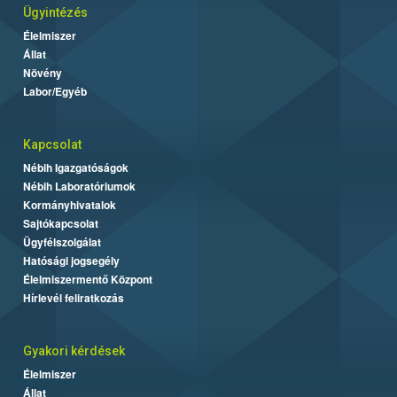
Ügyintézés
Élelmiszer
Állat
Növény
Labor/Egyéb
Kapcsolat
Nébih Igazgatóságok
Nébih Laboratóriumok
Kormányhivatalok
Sajtókapcsolat
Ügyfélszolgálat
Hatósági jogsegély
Élelmiszermentő Központ
Hírlevél feliratkozás
Gyakori kérdések
Élelmiszer
Állat