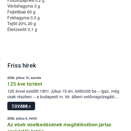
Fűszerpaprika 0,2 g
Vöröshagyma 3 g
Fejtettbab 60 g
Fokhagyma 0,3 g
Tejföl 20% 20 g
Ételízesítő 0,1 g
Friss hírek
2026. július 15, szerda
125 éve történt
125 évvel ezelőtt 1901. július 15-én, költözött be – igaz, még
csak részben – a budapesti m. kir. állami vetőmagvizsgáló
állomás a Kis Rókus utca 15. szám alatti, Czigler Győző által
TOVÁBB >
tervezett új épületébe.
2026. július 6, hétfő
Az ebek viselkedésének megítélésében jártas