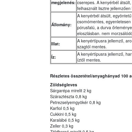
megjelenés:
cserepes. A kenyérbél átsült,
felhasznált lisztre jellemzően
A kenyérbél átsült, egyöntet
csomómentes, egyenletesen la
Állomány:
pórusfalú, a durva őrlemények
eloszlásban. nem morzsálódó
A kenyértípusra jellemző, aro
Illat:
szagtól mentes.
A kenyértípusra jellemző, harm
Íz:
íztől mentes.
Részletes összetétel/anyaghányad 100 a
Zöldségleves
Sárgarépa mirelit 2 kg
Száraztészta 0,8 kg
Petrezselyemgyökér 0,8 kg
Karfiol 0,5 kg
Cukkini 0,5 kg
Karalábé 0,5 kg
Zeller 0,3 kg
Zöldborsó mirelit 0,5 kg