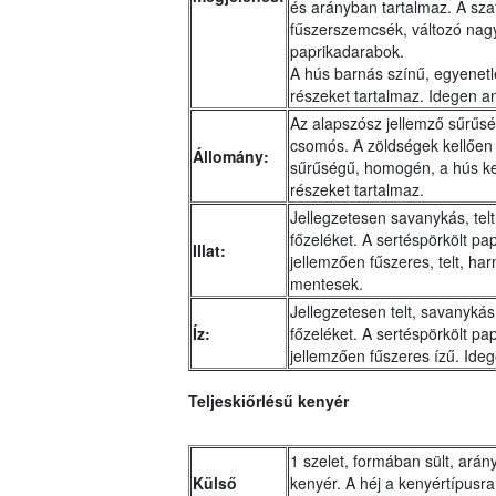
és arányban tartalmaz. A szaf
fűszerszemcsék, változó na
paprikadarabok.
A hús barnás színű, egyenetlen
részeket tartalmaz. Idegen a
Az alapszósz jellemző sűrűsé
csomós. A zöldségek kellően á
Állomány:
sűrűségű, homogén, a hús kel
részeket tartalmaz.
Jellegzetesen savanykás, telt,
főzeléket. A sertéspörkölt pa
Illat:
jellemzően fűszeres, telt, har
mentesek.
Jellegzetesen telt, savanykás
Íz:
főzeléket. A sertéspörkölt pa
jellemzően fűszeres ízű. Ideg
Teljeskiőrlésű kenyér
1 szelet, formában sült, ará
Külső
kenyér. A héj a kenyértípusra