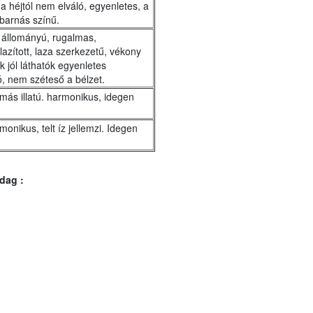
 a héjtól nem elváló, egyenletes, a
 barnás színű.
ű állományú, rugalmas,
zított, laza szerkezetű, vékony
 jól láthatók egyenletes
, nem széteső a bélzet.
más illatú. harmonikus, idegen
onikus, telt íz jellemzi. Idegen
dag :