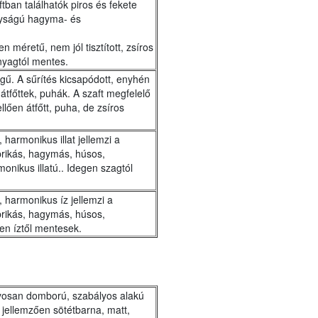
tban találhatók piros és fekete
gyságú hagyma- és
 méretű, nem jól tisztított, zsíros
nyagtól mentes.
gű. A sűrítés kicsapódott, enyhén
tfőttek, puhák. A szaft megfelelő
lően átfőtt, puha, de zsíros
 harmonikus illat jellemzi a
prikás, hagymás, húsos,
monikus illatú.. Idegen szagtól
, harmonikus íz jellemzi a
prikás, hagymás, húsos,
en íztől mentesek.
nyosan domború, szabályos alakú
 jellemzően sötétbarna, matt,