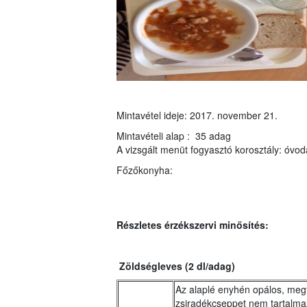
Mintavétel ideje: 2017. november 21.
Mintavételi alap : 35 adag
A vizsgált menüt fogyasztó korosztály: óvod
Főzőkonyha:
Részletes érzékszervi minősítés:
Zöldségleves
(2 dl/adag)
Az alaplé enyhén opálos, megf
zsiradékcseppet nem tartalma