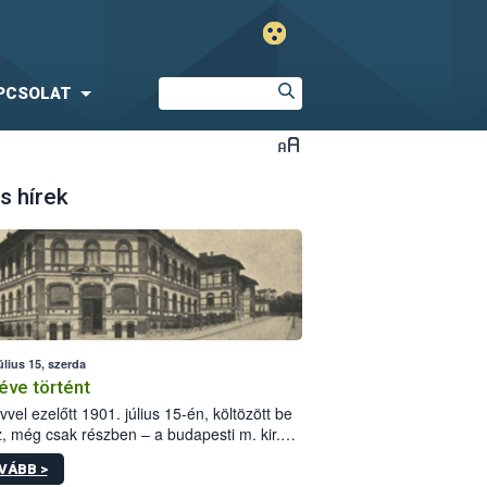
PCSOLAT
s hírek
úlius 15, szerda
éve történt
vvel ezelőtt 1901. július 15-én, költözött be
z, még csak részben – a budapesti m. kir.
i vetőmagvizsgáló állomás a Kis Rókus utca
VÁBB >
ám alatti, Czigler Győző által tervezett új