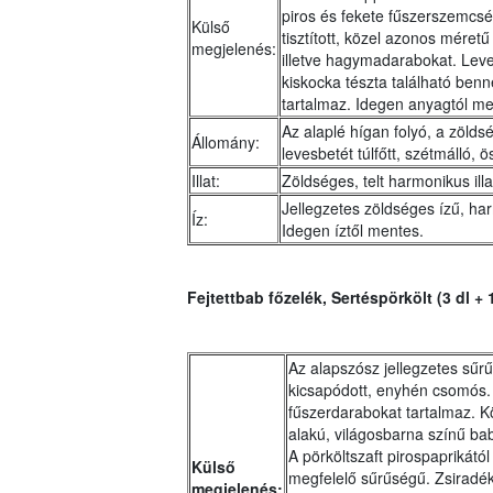
piros és fekete fűszerszemcsé
Külső
tisztított, közel azonos méret
megjelenés:
illetve hagymadarabokat. Leve
kiskocka tészta található benn
tartalmaz. Idegen anyagtól me
Az alaplé hígan folyó, a zölds
Állomány:
levesbetét túlfőtt, szétmálló, 
Illat:
Zöldséges, telt harmonikus illa
Jellegzetes zöldséges ízű, ha
Íz:
Idegen íztől mentes.
Fejtettbab főzelék, Sertéspörkölt
(3 dl + 
Az alapszósz jellegzetes sűrű
kicsapódott, enyhén csomós. 
fűszerdarabokat tartalmaz. K
alakú, világosbarna színű b
A pörköltszaft pirospaprikátó
Külső
megfelelő sűrűségű. Zsirad
megjelenés: