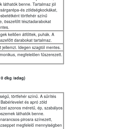
k láthatók benne. Tartalmaz jól
ű sárgarépa-és zöldségkockákat,
sbetétként törtfehér színű
e, összefőtt tésztadarabokat
ntes.
égek kellően átfőttek, puhák. A
összefőtt darabokat tartalmaz.
t jellemzi. Idegen szagtól mentes.
rmonikus, megfelelően fűszerezett.
10 dkg /adag)
ségű, törtfehér színű. A sűrítés
Babérlevelet és apró zöld
özel azonos méretű, ép, szabályos
abszemek láthatók benne.
l narancsos-pirosra színezett,
ékcseppet megfelelő mennyiségben