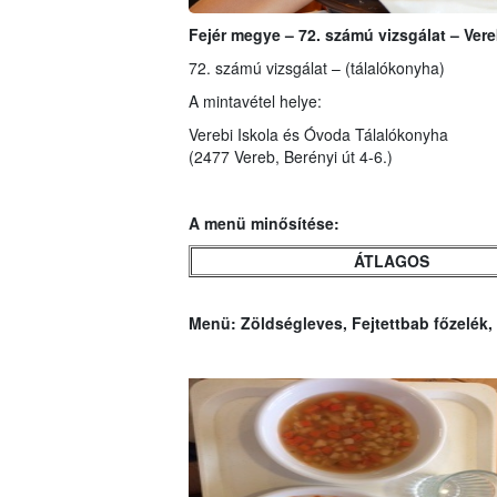
Fejér megye – 72. számú vizsgálat – Ver
72. számú vizsgálat – (tálalókonyha)
A mintavétel helye:
Verebi Iskola és Óvoda Tálalókonyha
(2477 Vereb, Berényi út 4-6.)
A menü minősítése:
ÁTLAGOS
Menü: Zöldségleves, Fejtettbab főzelék, 