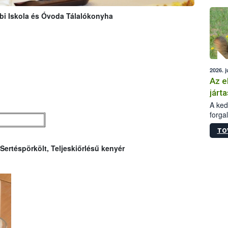
épüle
ebi Iskola és Óvoda Tálalókonyha
2026. j
Az e
járta
A kedv
forga
Korm.
TO
sérül
felme
Sertéspörkölt, Teljeskiőrlésű kenyér
veszé
Ezen 
vonni
jártas