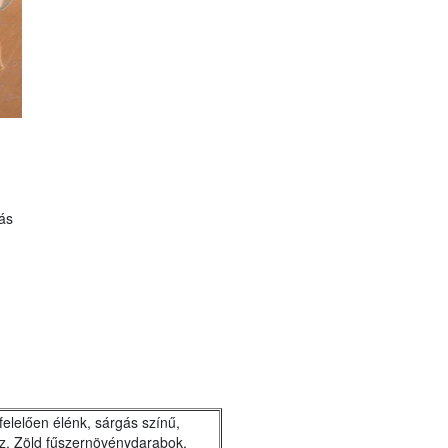
ás
elelően élénk, sárgás színű,
z. Zöld fűszernövénydarabok,