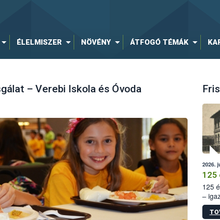
ÉLELMISZER
NÖVÉNY
ÁTFOGÓ TÉMÁK
KA
gálat – Verebi Iskola és Óvoda
Fris
2026. j
125 
125 é
– iga
állam
TO
15. sz