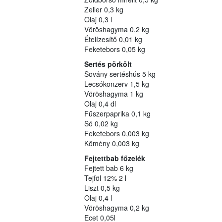
Zeller 0,3 kg
Olaj 0,3 l
Vöröshagyma 0,2 kg
Ételízesítő 0,01 kg
Feketebors 0,05 kg
Sertés pörkölt
Sovány sertéshús 5 kg
Lecsókonzerv 1,5 kg
Vöröshagyma 1 kg
Olaj 0,4 dl
Fűszerpaprika 0,1 kg
Só 0,02 kg
Feketebors 0,003 kg
Kömény 0,003 kg
Fejtettbab főzelék
Fejtett bab 6 kg
Tejföl 12% 2 l
Liszt 0,5 kg
Olaj 0,4 l
Vöröshagyma 0,2 kg
Ecet 0,05l