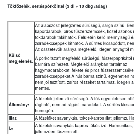
Tökfőzelék, sertéspörkölttel (3 dl + 10 dkg /adag)
Az alapszósz jellegzetes sűrűségű, sárga színű. Be
kapordarabok, piros fűszerszemcsék, közel azonos
tökdarabok találhatók. Felületén kellő mennyiségű 
zsiradékcseppek láthatók. A sűrítés kicsapódott, 
Az összetevők aránya megfelelő, idegen anyagtól m
Külső
A pörköltszaft megfelelő sűrűségű, fűszerpaprikától
megjelenés:
barnára színezett. Megfelelő arányban tartalmaz
hagymadarabokat, fekete és piros fűszerszemcséke
zsiradékcseppeket.A hús barna színű, egyenetlen n
nem jól tisztított, zsíros részeket tartalmaz. Idegen 
mentes.
A főzelék jellemző sűrűségű. A tök egyenletesen átfőt
Állomány:
rágható, nem ad rágási maradékot. A sűrítés kicsap
homogén.
Illat:
A főzeléket savanykás, tökös-kapros illat jellemzi. 
A főzelék savanykás-kapros-tökös ízű. Harmonikus, t
Íz:
jellemzően fűszerezett.