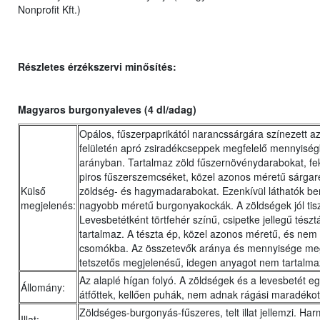
Nonprofit Kft.)
Részletes érzékszervi minősítés:
Magyaros burgonyaleves (4 dl/adag)
Opálos, fűszerpaprikától narancssárgára színezett az
felületén apró zsiradékcseppek megfelelő mennyisé
arányban. Tartalmaz zöld fűszernövénydarabokat, fe
piros fűszerszemcséket, közel azonos méretű sárgar
Külső
zöldség- és hagymadarabokat. Ezenkívül láthatók be
megjelenés:
nagyobb méretű burgonyakockák. A zöldségek jól tiszt
Levesbetétként törtfehér színű, csipetke jellegű tészt
tartalmaz. A tészta ép, közel azonos méretű, és nem 
csomókba. Az összetevők aránya és mennyisége meg
tetszetős megjelenésű, idegen anyagot nem tartalma
Az alaplé hígan folyó. A zöldségek és a levesbetét e
Állomány:
átfőttek, kellően puhák, nem adnak rágási maradékot
Zöldséges-burgonyás-fűszeres, telt illat jellemzi. Ha
Illat: