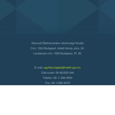
Nemzeti Élelmiszerlánc-biztonsági Hivatal
Cím: 1024 Budapest, Keleti Károly utca. 24.
Levelezési cím: 1525 Budapest. Pf. 30.
E-mail:
ugyfelszolgalat@nebih.gov.hu
Zöld szám: 06-80/263-244
Telefon: 06-1/ 336-9000
Fax: 06-1/336-9479