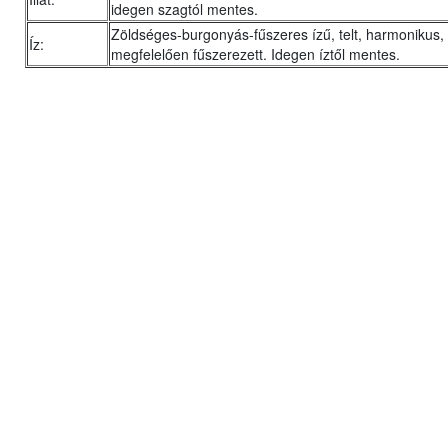
idegen szagtól mentes.
Zöldséges-burgonyás-fűszeres ízű, telt, harmonikus,
Íz:
megfelelően fűszerezett. Idegen íztől mentes.