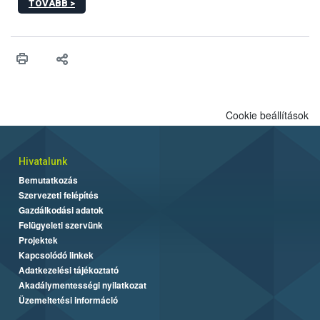
TOVÁBB >
hatósági feladatokat, valamint a veszélyes eb tartását és annak
engedélyezését. Ezen eljárások során szükség esetén be kell
vonni az ebek viselkedésének megítélésében jártas szakértőt.
Cookie beállítások
Hivatalunk
Bemutatkozás
Szervezeti felépítés
Gazdálkodási adatok
Felügyeleti szervünk
Projektek
Kapcsolódó linkek
Adatkezelési tájékoztató
Akadálymentességi nyilatkozat
Üzemeltetési információ