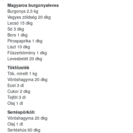
Magyaros burgonyaleves
Burgonya 2,5 kg
Vegyes zöldség 20 dkg
Lecsó 15 dkg
Só 3 dkg
Bors 1 dkg
Pirospaprika 1 dkg
Liszt 10 dkg
Fűszerkömény 1 dkg
Levesbetét 20 dkg
Tökfőzelék
Tök, mirelit 1 kg
Vöröshagyma 20 dkg
Ecet 3 dl
Cukor 2 dkg
Tejföl 3 dl
Olaj 1 dl
Sertéspörkölt
Vöröshagyma 20 dkg
Olaj 1 dl
Sertéshús 60 dkg