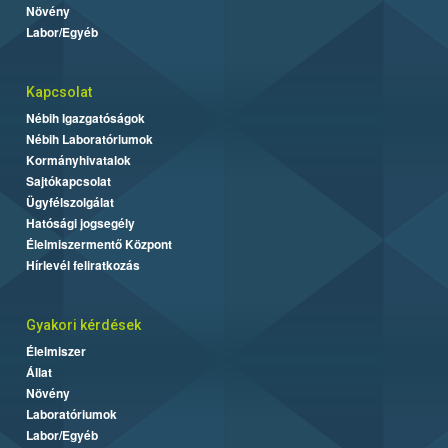
Növény
Labor/Egyéb
Kapcsolat
Nébih Igazgatóságok
Nébih Laboratóriumok
Kormányhivatalok
Sajtókapcsolat
Ügyfélszolgálat
Hatósági jogsegély
Élelmiszermentő Központ
Hírlevél feliratkozás
Gyakori kérdések
Élelmiszer
Állat
Növény
Laboratóriumok
Labor/Egyéb