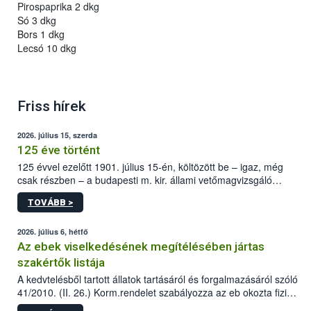
Pirospaprika 2 dkg
Só 3 dkg
Bors 1 dkg
Lecsó 10 dkg
Friss hírek
2026. július 15, szerda
125 éve történt
125 évvel ezelőtt 1901. július 15-én, költözött be – igaz, még
csak részben – a budapesti m. kir. állami vetőmagvizsgáló
állomás a Kis Rókus utca 15. szám alatti, Czigler Győző által
TOVÁBB >
tervezett új épületébe.
2026. július 6, hétfő
Az ebek viselkedésének megítélésében jártas
szakértők listája
A kedvtelésből tartott állatok tartásáról és forgalmazásáról szóló
41/2010. (II. 26.) Korm.rendelet szabályozza az eb okozta fizikai
sérülés, illetve ennek veszélye keletkezésekor felmerülő