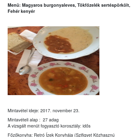
Menü: Magyaros burgonyaleves, Tökfőzelék sertéspörkölt,
Fehér kenyér
Mintavétel ideje: 2017. november 23.
Mintavételi alap : 27 adag
A vizsgált menüt fogyasztó korosztály: idős
Főzőkonyha: Retró Ízek Konyhája (Szifigyet Közhasznú