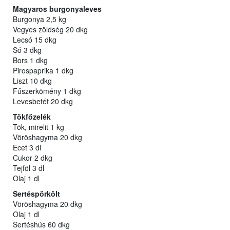
Magyaros burgonyaleves
Burgonya 2,5 kg
Vegyes zöldség 20 dkg
Lecsó 15 dkg
Só 3 dkg
Bors 1 dkg
Pirospaprika 1 dkg
Liszt 10 dkg
Fűszerkömény 1 dkg
Levesbetét 20 dkg
Tökfőzelék
Tök, mirelit 1 kg
Vöröshagyma 20 dkg
Ecet 3 dl
Cukor 2 dkg
Tejföl 3 dl
Olaj 1 dl
Sertéspörkölt
Vöröshagyma 20 dkg
Olaj 1 dl
Sertéshús 60 dkg