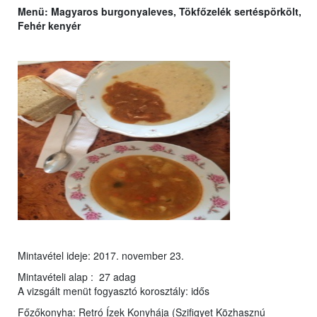
Menü: Magyaros burgonyaleves, Tökfőzelék sertéspörkölt,
Fehér kenyér
Mintavétel ideje: 2017. november 23.
Mintavételi alap : 27 adag
A vizsgált menüt fogyasztó korosztály: idős
Főzőkonyha: Retró Ízek Konyhája (Szifigyet Közhasznú