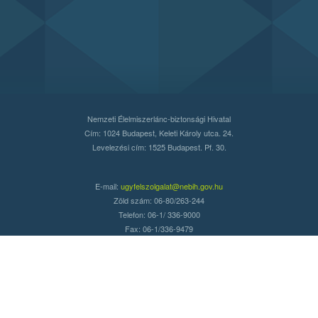
Nemzeti Élelmiszerlánc-biztonsági Hivatal
Cím: 1024 Budapest, Keleti Károly utca. 24.
Levelezési cím: 1525 Budapest. Pf. 30.
E-mail:
ugyfelszolgalat@nebih.gov.hu
Zöld szám: 06-80/263-244
Telefon: 06-1/ 336-9000
Fax: 06-1/336-9479