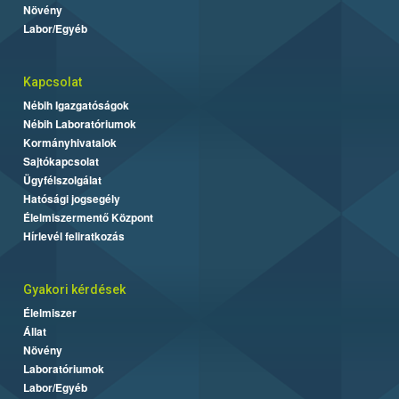
Növény
Labor/Egyéb
Kapcsolat
Nébih Igazgatóságok
Nébih Laboratóriumok
Kormányhivatalok
Sajtókapcsolat
Ügyfélszolgálat
Hatósági jogsegély
Élelmiszermentő Központ
Hírlevél feliratkozás
Gyakori kérdések
Élelmiszer
Állat
Növény
Laboratóriumok
Labor/Egyéb