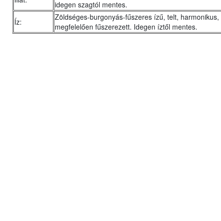
idegen szagtól mentes.
Zöldséges-burgonyás-fűszeres ízű, telt, harmonikus,
Íz:
megfelelően fűszerezett. Idegen íztől mentes.