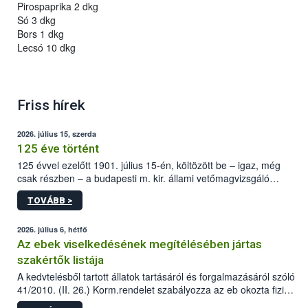
Pirospaprika 2 dkg
Só 3 dkg
Bors 1 dkg
Lecsó 10 dkg
Friss hírek
2026. július 15, szerda
125 éve történt
125 évvel ezelőtt 1901. július 15-én, költözött be – igaz, még
csak részben – a budapesti m. kir. állami vetőmagvizsgáló
állomás a Kis Rókus utca 15. szám alatti, Czigler Győző által
TOVÁBB >
tervezett új épületébe.
2026. július 6, hétfő
Az ebek viselkedésének megítélésében jártas
szakértők listája
A kedvtelésből tartott állatok tartásáról és forgalmazásáról szóló
41/2010. (II. 26.) Korm.rendelet szabályozza az eb okozta fizikai
sérülés, illetve ennek veszélye keletkezésekor felmerülő