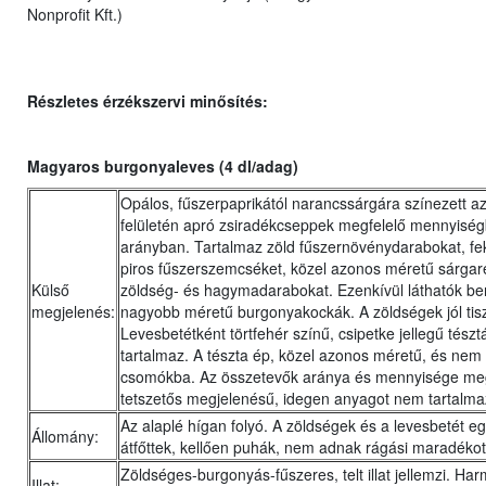
Nonprofit Kft.)
Részletes érzékszervi minősítés:
Magyaros burgonyaleves (4 dl/adag)
Opálos, fűszerpaprikától narancssárgára színezett az
felületén apró zsiradékcseppek megfelelő mennyisé
arányban. Tartalmaz zöld fűszernövénydarabokat, fe
piros fűszerszemcséket, közel azonos méretű sárgar
Külső
zöldség- és hagymadarabokat. Ezenkívül láthatók be
megjelenés:
nagyobb méretű burgonyakockák. A zöldségek jól tiszt
Levesbetétként törtfehér színű, csipetke jellegű tészt
tartalmaz. A tészta ép, közel azonos méretű, és nem 
csomókba. Az összetevők aránya és mennyisége meg
tetszetős megjelenésű, idegen anyagot nem tartalma
Az alaplé hígan folyó. A zöldségek és a levesbetét e
Állomány:
átfőttek, kellően puhák, nem adnak rágási maradékot
Zöldséges-burgonyás-fűszeres, telt illat jellemzi. Ha
Illat: