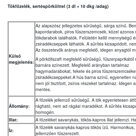
Tökfőzelék, sertéspörkölttel (3 dl + 10 dkg /adag)
Az alapszósz jellegzetes sűrűségű, sárga színű. Be
kapordarabok, piros fűszerszemcsék, közel azonos
tökdarabok találhatók. Felületén kellő mennyiségű 
zsiradékcseppek láthatók. A sűrítés kicsapódott, 
Az összetevők aránya megfelelő, idegen anyagtól m
Külső
A pörköltszaft megfelelő sűrűségű, fűszerpaprikától
megjelenés:
barnára színezett. Megfelelő arányban tartalmaz
hagymadarabokat, fekete és piros fűszerszemcséke
zsiradékcseppeket.A hús barna színű, egyenetlen n
nem jól tisztított, zsíros részeket tartalmaz. Idegen 
mentes.
A főzelék jellemző sűrűségű. A tök egyenletesen átfőt
Állomány:
rágható, nem ad rágási maradékot. A sűrítés kicsap
homogén.
Illat:
A főzeléket savanykás, tökös-kapros illat jellemzi. 
A főzelék savanykás-kapros-tökös ízű. Harmonikus, t
Íz:
jellemzően fűszerezett.