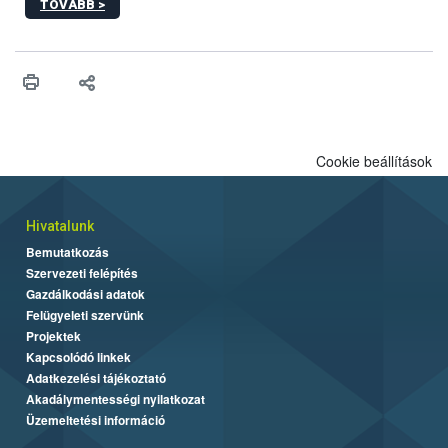
TOVÁBB >
hatósági feladatokat, valamint a veszélyes eb tartását és annak
engedélyezését. Ezen eljárások során szükség esetén be kell
vonni az ebek viselkedésének megítélésében jártas szakértőt.
Cookie beállítások
Hivatalunk
Bemutatkozás
Szervezeti felépítés
Gazdálkodási adatok
Felügyeleti szervünk
Projektek
Kapcsolódó linkek
Adatkezelési tájékoztató
Akadálymentességi nyilatkozat
Üzemeltetési információ