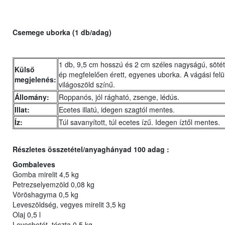
Csemege uborka (1 db/adag)
1 db, 9,5 cm hosszú és 2 cm széles nagyságú, sötét
Külső
ép megfelelően érett, egyenes uborka. A vágási felü
megjelenés:
világoszöld színű.
Állomány:
Roppanós, jól rágható, zsenge, lédús.
Illat:
Ecetes illatú, idegen szagtól mentes.
Íz:
Túl savanyított, túl ecetes ízű. Idegen íztől mentes.
Részletes összetétel/anyaghányad 100 adag :
Gombaleves
Gomba mirelit 4,5 kg
Petrezselyemzöld 0,08 kg
Vöröshagyma 0,5 kg
Leveszöldség, vegyes mirelit 3,5 kg
Olaj 0,5 l
Levesbetét, tészta 0,5 kg