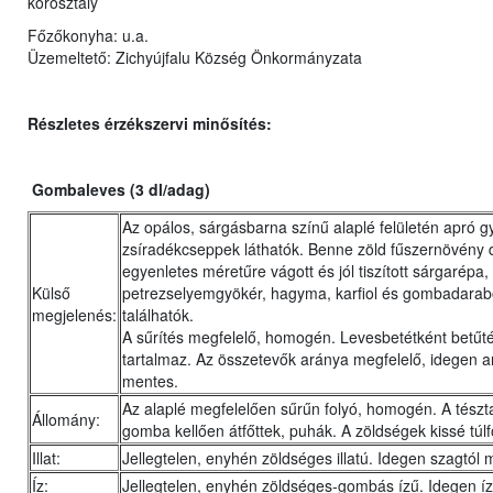
korosztály
Főzőkonyha:
u.a.
Üzemeltető: Zichyújfalu Község Önkormányzata
Részletes érzékszervi minősítés:
Gombaleves (3 dl/adag)
Az opálos, sárgásbarna színű alaplé felületén apró 
zsíradékcseppek láthatók. Benne zöld fűszernövény 
egyenletes méretűre vágott és jól tiszított sárgarépa,
Külső
petrezselyemgyökér, hagyma, karfiol és gombadara
megjelenés:
találhatók.
A sűrítés megfelelő, homogén. Levesbetétként betűté
tartalmaz. Az összetevők aránya megfelelő, idegen a
mentes.
Az alaplé megfelelően sűrűn folyó, homogén. A tészt
Állomány:
gomba kellően átfőttek, puhák. A zöldségek kissé túlf
Illat:
Jellegtelen, enyhén zöldséges illatú. Idegen szagtól 
Íz:
Jellegtelen, enyhén zöldséges-gombás ízű. Idegen íz