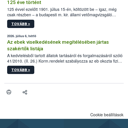
125 éve történt
125 évvel ezelőtt 1901. július 15-én, költözött be – igaz, még
csak részben – a budapesti m. kir. állami vetőmagvizsgáló
állomás a Kis Rókus utca 15. szám alatti, Czigler Győző által
TOVÁBB >
tervezett új épületébe.
2026. július 6, hétfő
Az ebek viselkedésének megítélésében jártas
szakértők listája
A kedvtelésből tartott állatok tartásáról és forgalmazásáról szóló
41/2010. (II. 26.) Korm.rendelet szabályozza az eb okozta fizikai
sérülés, illetve ennek veszélye keletkezésekor felmerülő
TOVÁBB >
hatósági feladatokat, valamint a veszélyes eb tartását és annak
engedélyezését. Ezen eljárások során szükség esetén be kell
vonni az ebek viselkedésének megítélésében jártas szakértőt.
Cookie beállítások