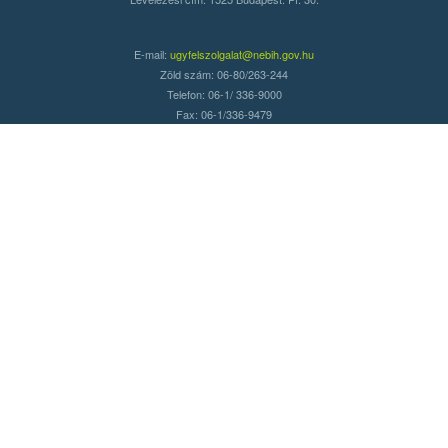
E-mail:
ugyfelszolgalat@nebih.gov.hu
Zöld szám: 06-80/263-244
Telefon: 06-1/ 336-9000
Fax: 06-1/336-9479