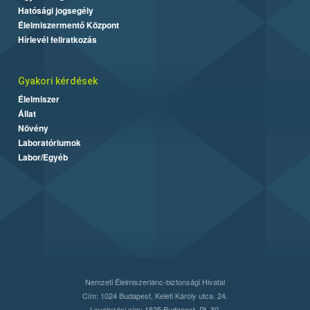
Hatósági jogsegély
Élelmiszermentő Központ
Hírlevél feliratkozás
Gyakori kérdések
Élelmiszer
Állat
Növény
Laboratóriumok
Labor/Egyéb
Nemzeti Élelmiszerlánc-biztonsági Hivatal
Cím: 1024 Budapest, Keleti Károly utca. 24.
Levelezési cím: 1525 Budapest. Pf. 30.