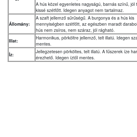
A hús közel egyenletes nagyságú, barnás színű, jól ti
kissé szétfőtt. Idegen anyagot nem tartalmaz.
A szaft jellemző sűrűségű. A burgonya és a hús kis
Állomány:
mennyiségben szétfőtt, az egészben maradt darabo
hús nem zsíros, nem száraz, jól rágható.
Harmonikus, pörköltre jellemző, telt illatú. Idegen sz
Illat:
mentes.
Jellegzetesen pörköltes, telt illatú. A fűszerek íze 
Íz:
érezhető. Idegen íztől mentes.