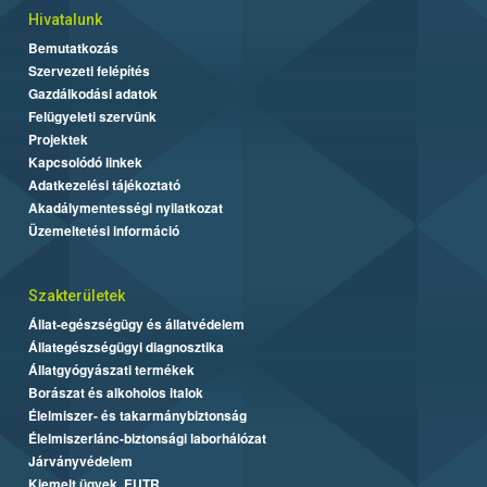
Hivatalunk
Bemutatkozás
Szervezeti felépítés
Gazdálkodási adatok
Felügyeleti szervünk
Projektek
Kapcsolódó linkek
Adatkezelési tájékoztató
Akadálymentességi nyilatkozat
Üzemeltetési információ
Szakterületek
Állat-egészségügy és állatvédelem
Állategészségügyi diagnosztika
Állatgyógyászati termékek
Borászat és alkoholos italok
Élelmiszer- és takarmánybiztonság
Élelmiszerlánc-biztonsági laborhálózat
Járványvédelem
Kiemelt ügyek, EUTR