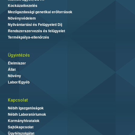
Kockázatkezelés
Mezőgazdasági genetikai erőforrások
Növényvédelem
Nyilvántartási és Felügyeleti Díj
Rendszerszervezés és felügyelet
Termékpálya-ellenőrzés
Ügyintézés
Élelmiszer
Állat
Növény
Labor/Egyéb
Kapcsolat
Nébih Igazgatóságok
Nébih Laboratóriumok
Kormányhivatalok
Sajtókapcsolat
Ügyfélszolgálat