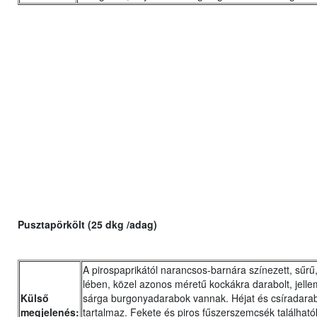
Pusztapörkölt (25 dkg /adag)
A pirospaprikától narancsos-barnára színezett, sűrű,
lében, közel azonos méretű kockákra darabolt, jell
Külső
sárga burgonyadarabok vannak. Héjat és csíradara
megjelenés:
tartalmaz. Fekete és piros fűszerszemcsék találhat