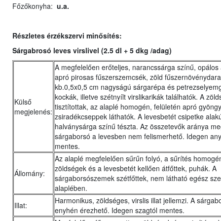
Főzőkonyha:
u.a.
Részletes érzékszervi minősítés:
Sárgabrosó leves virslivel (2.5 dl + 5 dkg /adag)
A megfelelően erőteljes, narancssárga színű, opálos
apró pirosas fűszerszemcsék, zöld fűszernövénydar
kb.0,5x0,5 cm nagyságú sárgarépa és petrezselyem
kockák, illetve szétnyílt virslikarikák találhatók. A zöld
Külső
tisztítottak, az alaplé homogén, felületén apró gyöng
megjelenés:
zsiradékcseppek láthatók. A levesbetét csipetke alak
halványsárga színű tészta. Az összetevők aránya meg
sárgaborsó a levesben nem felismerhető. Idegen any
mentes.
Az alaplé megfelelően sűrűn folyó, a sűrítés homogé
zöldségek és a levesbetét kellően átfőttek, puhák. A
Állomány:
sárgaborsószemek szétfőttek, nem látható egész sz
alaplében.
Harmonikus, zöldséges, virslis illat jellemzi. A sárgabo
Illat:
enyhén érezhető. Idegen szagtól mentes.