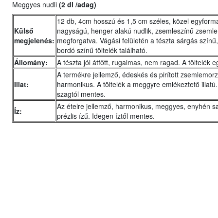
Meggyes nudli
(2 dl /adag)
12 db, 4cm hosszú és 1,5 cm széles, közel egyform
Külső
nagyságú, henger alakú nudlik, zsemleszínű zsem
megjelenés:
megforgatva. Vágási felületén a tészta sárgás színű,
bordó színű töltelék található.
Állomány:
A tészta jól átfőtt, rugalmas, nem ragad. A töltelék
A termékre jellemző, édeskés és pirított zsemlemorzs
Illat:
harmonikus. A töltelék a meggyre emlékeztető illatú
szagtól mentes.
Az ételre jellemző, harmonikus, meggyes, enyhén s
Íz:
prézlis ízű. Idegen íztől mentes.