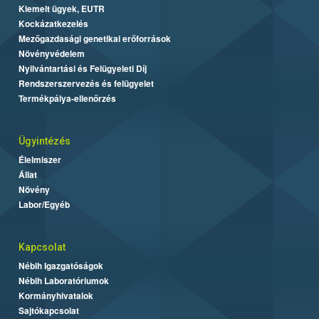
Kiemelt ügyek, EUTR
Kockázatkezelés
Mezőgazdasági genetikai erőforrások
Növényvédelem
Nyilvántartási és Felügyeleti Díj
Rendszerszervezés és felügyelet
Termékpálya-ellenőrzés
Ügyintézés
Élelmiszer
Állat
Növény
Labor/Egyéb
Kapcsolat
Nébih Igazgatóságok
Nébih Laboratóriumok
Kormányhivatalok
Sajtókapcsolat