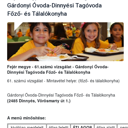
Gárdonyi Óvoda-Dinnyési Tagóvoda
Főző- és Tálalókonyha
Fejér megye - 61.számú vizsgálat - Gárdonyi Óvoda-
Dinnyési Tagóvoda Főző- és Tálalókonyha
61. számú vizsgálat - Mintavétel helye: (főző- és tálalókonyha)
Gárdonyi Óvoda-Dinnyési Tagóvoda Főző- és Tálalókonyha
(2485 Dinnyés, Vörösmarty út 1.)
A menü minősítése:
kiválóan megfelelt
átlag feletti
ÁTLAGOS
átlag alatti
nem