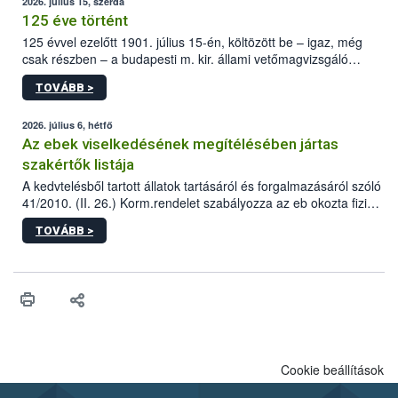
2026. július 15, szerda
125 éve történt
125 évvel ezelőtt 1901. július 15-én, költözött be – igaz, még
csak részben – a budapesti m. kir. állami vetőmagvizsgáló
állomás a Kis Rókus utca 15. szám alatti, Czigler Győző által
TOVÁBB >
tervezett új épületébe.
2026. július 6, hétfő
Az ebek viselkedésének megítélésében jártas
szakértők listája
A kedvtelésből tartott állatok tartásáról és forgalmazásáról szóló
41/2010. (II. 26.) Korm.rendelet szabályozza az eb okozta fizikai
sérülés, illetve ennek veszélye keletkezésekor felmerülő
TOVÁBB >
hatósági feladatokat, valamint a veszélyes eb tartását és annak
engedélyezését. Ezen eljárások során szükség esetén be kell
vonni az ebek viselkedésének megítélésében jártas szakértőt.
Cookie beállítások