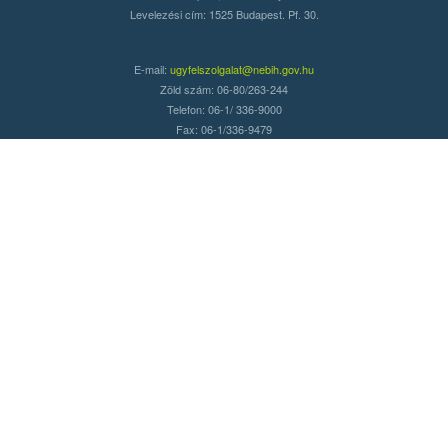
Levelezési cím: 1525 Budapest. Pf. 30.
E-mail:
ugyfelszolgalat@nebih.gov.hu
Zöld szám: 06-80/263-244
Telefon: 06-1/ 336-9000
Fax: 06-1/336-9479