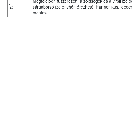
Megfelelően fűszerezett, a zöldségek és a virsli íze d
Íz:
sárgaborsó íze enyhén érezhető. Harmonikus, idegen
mentes.