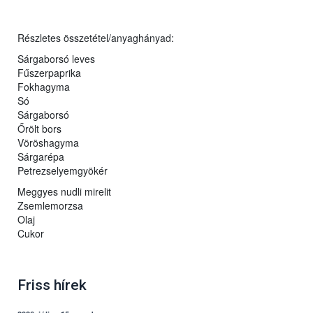
Részletes összetétel/anyaghányad:
Sárgaborsó leves
Fűszerpaprika
Fokhagyma
Só
Sárgaborsó
Őrölt bors
Vöröshagyma
Sárgarépa
Petrezselyemgyökér
Meggyes nudli mirelit
Zsemlemorzsa
Olaj
Cukor
Friss hírek