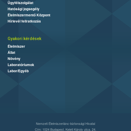
Ügyfélszolgálat
Hatósági jogsegély
Élelmiszermentő Központ
Hírlevél feliratkozás
Gyakori kérdések
Élelmiszer
Állat
Növény
Laboratóriumok
Labor/Egyéb
Nemzeti Élelmiszerlánc-biztonsági Hivatal
Cím: 1024 Budapest, Keleti Károly utca. 24.