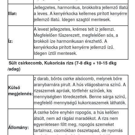
Jellegzetes, harmonikus, brokkolira jellemző illatú
Illat:
a leves. A kenyérkocka kellemes pirított kenyérre
jellemző illatú. Idegen szagtól mentesek.
A levest jellegzetes, krémes telt íz jellemzi.
Megfelelően fűszerezett, megfelelően sós, a
Íz:
brokkoli íze harmonikusan érezhető. A
kenyérkocka pirított kenyérre jellemző ízű.
Idegen íztől mentesek.
Sült csirkecomb, Kukoricás rizs (7-8 dkg + 10-15 dkg
/adag)
2 darab, bőrös csirke alsócomb, melynek bőre
aranybarnára pirult. A hús világosbarna színű. A
Külső
rizsszemek apróak, törtfehér színűek, kis
megjelenés:
mennyiségben töredezettek. Benne sárga színű,
megfelelő mennyiségű kukoricaszemek láthatók.
A csirke bőre enyhén ropogós, a hús kellően
átsült, nem ad rágási maradékot. A rizs nem
egyenletesen főtt meg, ropogós szemeket
Állomány:
tartalmaz, csomókban összetapad, de nyomás