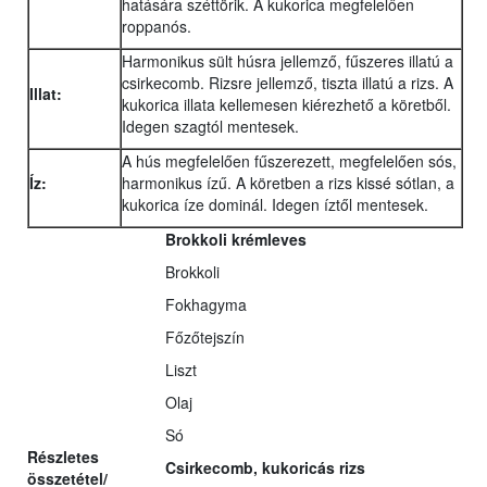
hatására széttörik. A kukorica megfelelően
roppanós.
Harmonikus sült húsra jellemző, fűszeres illatú a
csirkecomb. Rizsre jellemző, tiszta illatú a rizs. A
Illat:
kukorica illata kellemesen kiérezhető a köretből.
Idegen szagtól mentesek.
A hús megfelelően fűszerezett, megfelelően sós,
Íz:
harmonikus ízű. A köretben a rizs kissé sótlan, a
kukorica íze dominál. Idegen íztől mentesek.
Brokkoli krémleves
Brokkoli
Fokhagyma
Főzőtejszín
Liszt
Olaj
Só
Részletes
Csirkecomb, kukoricás rizs
összetétel/