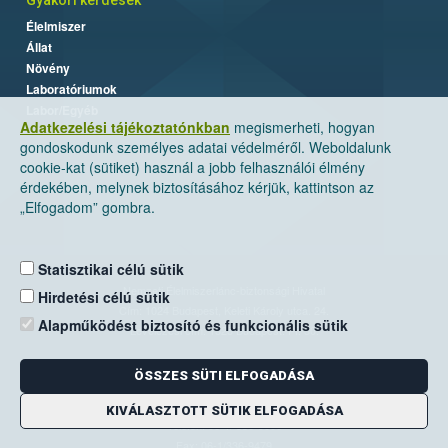
Élelmiszer
Állat
Növény
Laboratóriumok
Labor/Egyéb
Adatkezelési tájékoztatónkban
megismerheti, hogyan
gondoskodunk személyes adatai védelméről. Weboldalunk
cookie-kat (sütiket) használ a jobb felhasználói élmény
érdekében, melynek biztosításához kérjük, kattintson az
„Elfogadom” gombra.
Statisztikai célú sütik
Nemzeti Élelmiszerlánc-biztonsági Hivatal
Hirdetési célú sütik
Cím: 1024 Budapest, Keleti Károly utca. 24.
Alapműködést biztosító és funkcionális sütik
Levelezési cím: 1525 Budapest. Pf. 30.
ÖSSZES SÜTI ELFOGADÁSA
E-mail:
ugyfelszolgalat@nebih.gov.hu
Zöld szám: 06-80/263-244
KIVÁLASZTOTT SÜTIK ELFOGADÁSA
Telefon: 06-1/ 336-9000
Fax: 06-1/336-9479