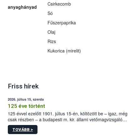
Csirkecomb
anyaghányad
Só
Fűszerpaprika
Olaj
Rizs
Kukorica (mirelit)
Friss hírek
2026. július 15, szerda
125 éve történt
125 évvel ezelőtt 1901. július 15-én, költözött be – igaz, még
csak részben – a budapesti m. kir. állami vetőmagvizsgáló
állomás a Kis Rókus utca 15. szám alatti, Czigler Győző által
TOVÁBB >
tervezett új épületébe.