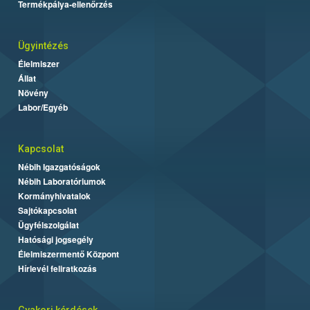
Termékpálya-ellenőrzés
Ügyintézés
Élelmiszer
Állat
Növény
Labor/Egyéb
Kapcsolat
Nébih Igazgatóságok
Nébih Laboratóriumok
Kormányhivatalok
Sajtókapcsolat
Ügyfélszolgálat
Hatósági jogsegély
Élelmiszermentő Központ
Hírlevél feliratkozás
Gyakori kérdések