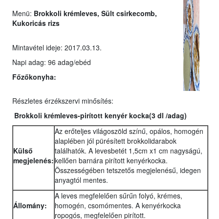
Menü:
Brokkoli krémleves, Sült csirkecomb,
Kukoricás rizs
Mintavétel ideje: 2017.03.13.
Napi adag: 96 adag/ebéd
Főzőkonyha:
Részletes érzékszervi minősítés:
Brokkoli krémleves
-pirított kenyér kocka(3 dl /adag)
Az erőteljes világoszöld színű, opálos, homogén
alaplében jól pürésített brokkolidarabok
Külső
találhatók. A levesbetét 1,5cm x1 cm nagyságú,
megjelenés:
kellően barnára pirított kenyérkocka.
Összességében tetszetős megjelenésű, idegen
anyagtól mentes.
A leves megfelelően sűrűn folyó, krémes,
Állomány:
homogén, csomómentes. A kenyérkocka
ropogós, megfelelően pirított.