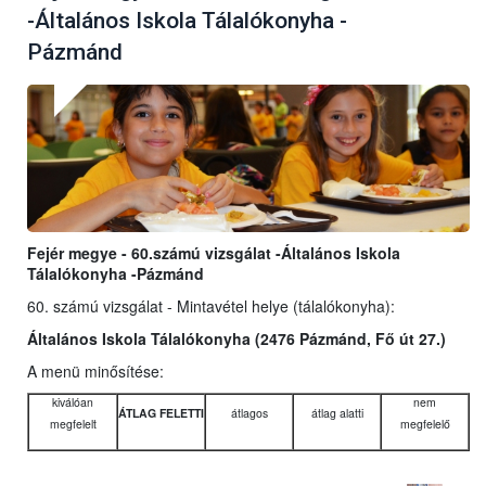
-Általános Iskola Tálalókonyha -
Pázmánd
Fejér megye - 60.számú vizsgálat -Általános Iskola
Tálalókonyha -Pázmánd
60. számú vizsgálat - Mintavétel helye (tálalókonyha):
Általános Iskola Tálalókonyha (2476 Pázmánd, Fő út 27.)
A menü minősítése:
kiválóan
nem
ÁTLAG FELETTI
átlagos
átlag alatti
megfelelt
megfelelő