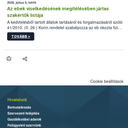
2026. július 6, hétfő
Az ebek viselkedésének megítélésében jártas
szakértők listája
A kedvtelésből tartott állatok tartásáról és forgalmazásáról szóló
41/2010. (II. 26.) Korm.rendelet szabályozza az eb okozta fizikai
sérülés, illetve ennek veszélye keletkezésekor felmerülő
TOVÁBB >
hatósági feladatokat, valamint a veszélyes eb tartását és annak
engedélyezését. Ezen eljárások során szükség esetén be kell
vonni az ebek viselkedésének megítélésében jártas szakértőt.
Cookie beállítások
Hivatalunk
Bemutatkozás
Szervezeti felépítés
Gazdálkodási adatok
Felügyeleti szervünk