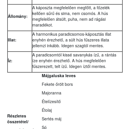
A káposzta megfelelően megfőtt, a főzelék
kellően sűrű és sima, nem csomós. A hús
Állomány:
megfelelően átsült, puha, nem ad rágási
maradékot.
A harmonikus paradicsomos-káposztás illat
Illat:
enyhén érezhető, a sült hús fűszeres illata
jellemzi inkább. Idegen szagtól mentes.
A paradicsomtól kissé savanykás ízű, a rántás
Íz:
íze enyhén érezhető. A hús megfelelően
fűszerezett, telt ízű. Idegen íztől mentes.
Májgaluska leves
Fekete őrölt bors
Majoranna
Ételízesítő
Étolaj
Részletes
Sertés máj
összetétel/
Só