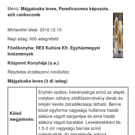
Menü:
Májgaluska leves, Paradicsomos káposzta,
sült csirkecomb
Mintavétel ideje: 2016.12.15.
Napi adag: 600 adag/ebéd
Főzőkonyha:
REX Kultúra Kft. Egyházmegyei
Intézmények
Központi Konyhája (u.a.)
Részletes érzékszervi minősítés:
Májgaluska leves
(3 dl /adag)
Enyhén opálos, halványsárga színű az alaplé,
melyben néhány zöldfűszernövény darab és
tetején kevés zsiradékcsepp látható. Benne
közel egyforma nagyságú hullámos hasáb
Külső
alakúra vágott sárgarépa és sima hasáb
megjelenés:
alakúra vágott karalábé. Levesbetétként kb.
1,5-2 cm nagyságú barnás színű
májgaluskák. Az összetevők aránya