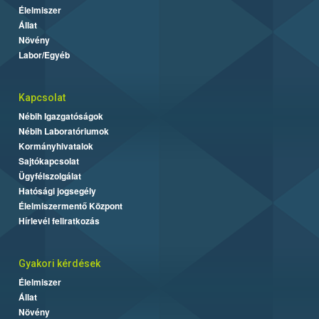
Élelmiszer
Állat
Növény
Labor/Egyéb
Kapcsolat
Nébih Igazgatóságok
Nébih Laboratóriumok
Kormányhivatalok
Sajtókapcsolat
Ügyfélszolgálat
Hatósági jogsegély
Élelmiszermentő Központ
Hírlevél feliratkozás
Gyakori kérdések
Élelmiszer
Állat
Növény