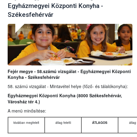
Egyházmegyei Központi Konyha -
Székesfehérvár
Fejér megye - 58.számú vizsgálat - Egyházmegyei Központi
Konyha - Székesfehérvár
58. számú vizsgálat - Mintavétel helye (főző- és tálalókonyha):
Egyházmegyei Központi Konyha (8000 Székesfehérvár,
Városház tér 4.)
A menü minősítése:
kiválóan megfelelt
átlag feletti
ÁTLAGOS
átlag 