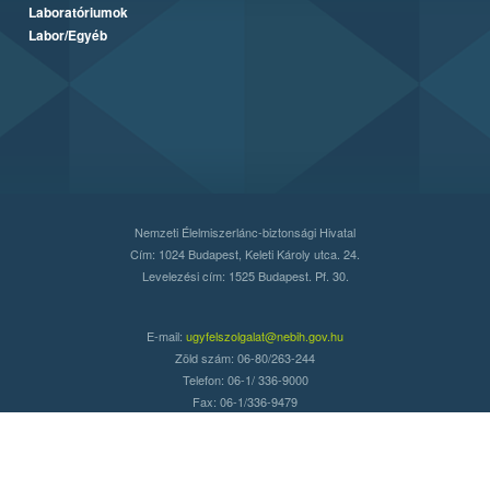
Laboratóriumok
Labor/Egyéb
Nemzeti Élelmiszerlánc-biztonsági Hivatal
Cím: 1024 Budapest, Keleti Károly utca. 24.
Levelezési cím: 1525 Budapest. Pf. 30.
E-mail:
ugyfelszolgalat@nebih.gov.hu
Zöld szám: 06-80/263-244
Telefon: 06-1/ 336-9000
Fax: 06-1/336-9479