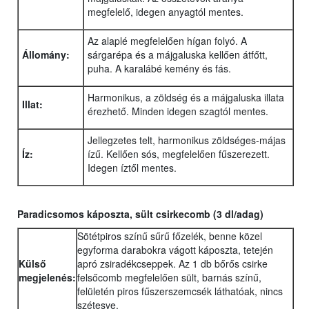
megfelelő, idegen anyagtól mentes.
Az alaplé megfelelően hígan folyó. A
Állomány:
sárgarépa és a májgaluska kellően átfőtt,
puha. A karalábé kemény és fás.
Harmonikus, a zöldség és a májgaluska illata
Illat:
érezhető. Minden idegen szagtól mentes.
Jellegzetes telt, harmonikus zöldséges-májas
Íz:
ízű. Kellően sós, megfelelően fűszerezett.
Idegen íztől mentes.
Paradicsomos káposzta, sült csirkecomb (3 dl/adag)
Sötétpiros színű sűrű főzelék, benne közel
egyforma darabokra vágott káposzta, tetején
Külső
apró zsiradékcseppek. Az 1 db bőrős csirke
megjelenés:
felsőcomb megfelelően sült, barnás színű,
felületén piros fűszerszemcsék láthatóak, nincs
szétesve.