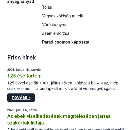
anyaghányad
Tojás
Vegyes zöldség mirelit
Vöröshagyma
Zsemlemorzsa
Paradicsomos káposzta
Friss hírek
2026. július 15, szerda
125 éve történt
125 évvel ezelőtt 1901. július 15-én, költözött be – igaz, még
csak részben – a budapesti m. kir. állami vetőmagvizsgáló
állomás a Kis Rókus utca 15. szám alatti, Czigler Győző által
TOVÁBB >
tervezett új épületébe.
2026. július 6, hétfő
Az ebek viselkedésének megítélésében jártas
szakértők listája
A kedvtelésből tartott állatok tartásáról és forgalmazásáról szóló