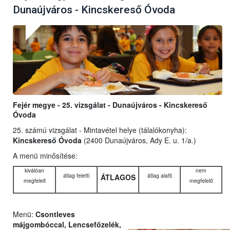
Dunaújváros - Kincskereső Óvoda
Fejér megye - 25. vizsgálat - Dunaújváros - Kincskereső
Óvoda
25. számú vizsgálat - Mintavétel helye (tálalókonyha):
Kincskereső Óvoda
(2400 Dunaújváros, Ady E. u. 1/a.)
A menü minősítése:
kiválóan
nem
átlag feletti
átlag alatti
ÁTLAGOS
megfelelt
megfelelő
Menü:
Csontleves
májgombóccal, Lencsefőzelék,