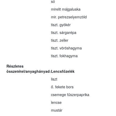
só
mirelit májgaluska
mir. petrezselyemzöld
tiszt. gyökér
tiszt. sárgarépa
tiszt. zeller
tiszt. vöröshagyma
tiszt. fokhagyma
Részletes
összetétel/anyaghányad:
Lencsfőzelék
liszt
ő. fekete bors
csemege fűszerpaprika
lencse
mustár