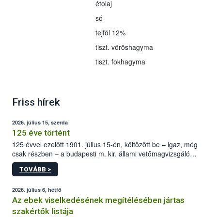
étolaj
só
tejföl 12%
tiszt. vöröshagyma
tiszt. fokhagyma
Friss hírek
2026. július 15, szerda
125 éve történt
125 évvel ezelőtt 1901. július 15-én, költözött be – igaz, még
csak részben – a budapesti m. kir. állami vetőmagvizsgáló
állomás a Kis Rókus utca 15. szám alatti, Czigler Győző által
TOVÁBB >
tervezett új épületébe.
2026. július 6, hétfő
Az ebek viselkedésének megítélésében jártas
szakértők listája