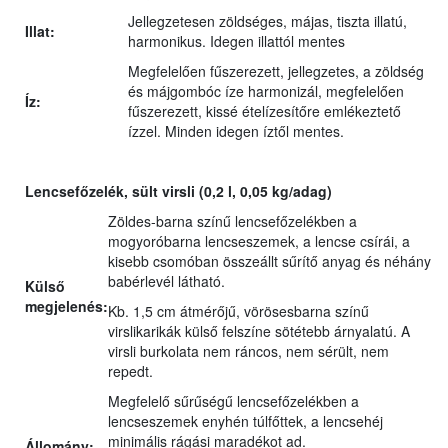
Jellegzetesen zöldséges, májas, tiszta illatú,
Illat:
harmonikus. Idegen illattól mentes
Megfelelően fűszerezett, jellegzetes, a zöldség
és májgombóc íze harmonizál, megfelelően
Íz:
fűszerezett, kissé ételízesítőre emlékeztető
ízzel. Minden idegen íztől mentes.
Lencsefőzelék, sült virsli (0,2 l, 0,05 kg/adag)
Zöldes-barna színű lencsefőzelékben a
mogyoróbarna lencseszemek, a lencse csírái, a
kisebb csomóban összeállt sűrítő anyag és néhány
babérlevél látható.
Külső
megjelenés:
Kb. 1,5 cm átmérőjű, vörösesbarna színű
virslikarikák külső felszíne sötétebb árnyalatú. A
virsli burkolata nem ráncos, nem sérült, nem
repedt.
Megfelelő sűrűségű lencsefőzelékben a
lencseszemek enyhén túlfőttek, a lencsehéj
minimális rágási maradékot ad.
Állomány: