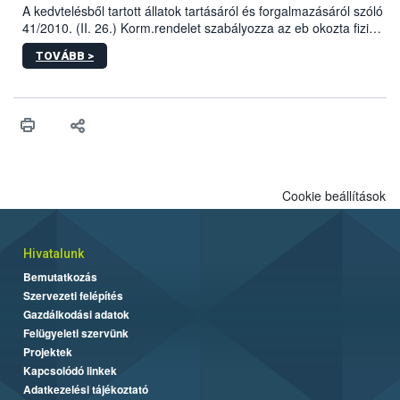
A kedvtelésből tartott állatok tartásáról és forgalmazásáról szóló
41/2010. (II. 26.) Korm.rendelet szabályozza az eb okozta fizikai
sérülés, illetve ennek veszélye keletkezésekor felmerülő
TOVÁBB >
hatósági feladatokat, valamint a veszélyes eb tartását és annak
engedélyezését. Ezen eljárások során szükség esetén be kell
vonni az ebek viselkedésének megítélésében jártas szakértőt.
Cookie beállítások
Hivatalunk
Bemutatkozás
Szervezeti felépítés
Gazdálkodási adatok
Felügyeleti szervünk
Projektek
Kapcsolódó linkek
Adatkezelési tájékoztató