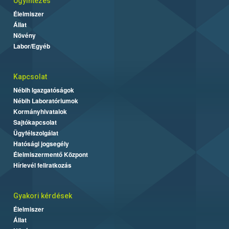
Ügyintézés
Élelmiszer
Állat
Növény
Labor/Egyéb
Kapcsolat
Nébih Igazgatóságok
Nébih Laboratóriumok
Kormányhivatalok
Sajtókapcsolat
Ügyfélszolgálat
Hatósági jogsegély
Élelmiszermentő Központ
Hírlevél feliratkozás
Gyakori kérdések
Élelmiszer
Állat