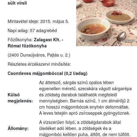
sült virsli
Mintavétel ideje: 2015. május 5.
Napi adag: 57 adag/ebéd
Főzőkonyha:
Zalagast Kft. -
Római főzőkonyha
(2400 Dunaújváros, Pajtás u. 2.)
Részletes érzékszervi minősítés:
Csontleves májgombóccal (0,2 l/adag)
Az áttetsző, sárgás színű opálos lében
egyenetlen méretű, szecskára vágott sárgarépa
Külső
és zöldség darabok találhatók megfelelő
megjelenés:
mennyiségben. Barnás színű, 1 cm átmérőjű 2
cm hosszú májgombócok enyhén deformáltak.
A leves tetején apró zsírcseppek gyöngyöznek.
A vízszerűen folyó, a zöldségdarabok által
Állomány:
üledéket adó lében, a zöldségek és a
májgombóc kellően puha, átfőtt, de nem túlfőtt.