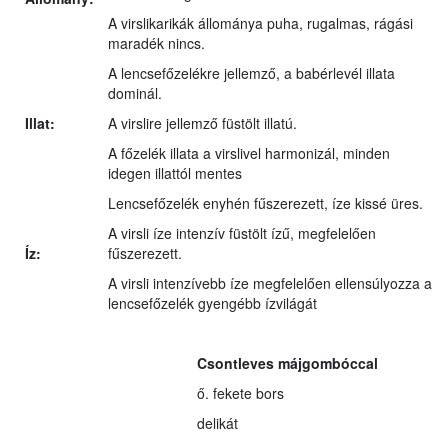
A virslikarikák állománya puha, rugalmas, rágási
maradék nincs.
A lencsefőzelékre jellemző, a babérlevél illata
dominál.
Illat:
A virslire jellemző füstölt illatú.
A főzelék illata a virslivel harmonizál, minden
idegen illattól mentes
Lencsefőzelék enyhén fűszerezett, íze kissé üres.
A virsli íze intenzív füstölt ízű, megfelelően
Íz:
fűszerezett.
A virsli intenzívebb íze megfelelően ellensúlyozza a
lencsefőzelék gyengébb ízvilágát
Csontleves májgombóccal
ő. fekete bors
delikát