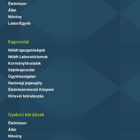
Élelmiszer
Állat
Növény
Labor/Egyéb
Kapcsolat
Nébih Igazgatóságok
Nébih Laboratóriumok
Kormányhivatalok
Sajtókapcsolat
Ügyfélszolgálat
Hatósági jogsegély
Élelmiszermentő Központ
Hírlevél feliratkozás
Gyakori kérdések
Élelmiszer
Állat
Növény