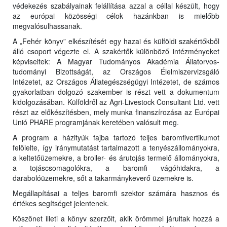
védekezés szabályainak felállítása azzal a céllal készült, hogy
az európai közösségi célok hazánkban is mielőbb
megvalósulhassanak.
A „Fehér könyv” elkészítését egy hazai és külföldi szakértőkből
álló csoport végezte el. A szakértők különböző intézményeket
képviseltek: A Magyar Tudományos Akadémia Állatorvos-
tudományi Bizottságát, az Országos Élelmiszervizsgáló
Intézetet, az Országos Állategészségügyi Intézetet, de számos
gyakorlatban dolgozó szakember is részt vett a dokumentum
kidolgozásában. Külföldről az Agri-Livestock Consultant Ltd. vett
részt az előkészítésben, mely munka finanszírozása az Európai
Unió PHARE programjának keretében valósult meg.
A program a házityúk fajba tartozó teljes baromfivertikumot
felölelte, így iránymutatást tartalmazott a tenyészállományokra,
a keltetőüzemekre, a broiler- és árutojás termelő állományokra,
a tojáscsomagolókra, a baromfi vágóhidakra, a
darabolóüzemekre, sőt a takarmánykeverő üzemekre is.
Megállapításai a teljes baromfi szektor számára hasznos és
értékes segítséget jelentenek.
Köszönet illeti a könyv szerzőit, akik örömmel járultak hozzá a