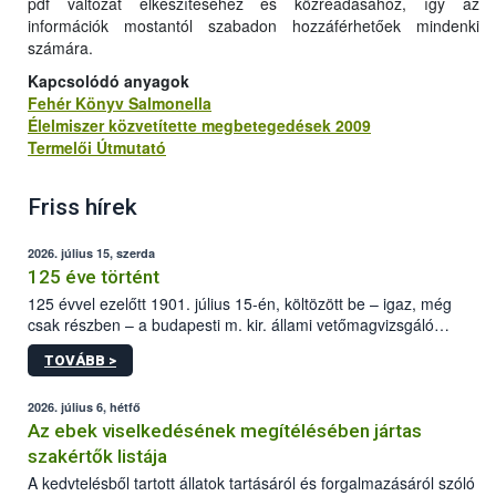
pdf változat elkészítéséhez és közreadásához, így az
információk mostantól szabadon hozzáférhetőek mindenki
számára.
Kapcsolódó anyagok
Fehér Könyv Salmonella
Élelmiszer közvetítette megbetegedések 2009
Termelői Útmutató
Friss hírek
2026. július 15, szerda
125 éve történt
125 évvel ezelőtt 1901. július 15-én, költözött be – igaz, még
csak részben – a budapesti m. kir. állami vetőmagvizsgáló
állomás a Kis Rókus utca 15. szám alatti, Czigler Győző által
TOVÁBB >
tervezett új épületébe.
2026. július 6, hétfő
Az ebek viselkedésének megítélésében jártas
szakértők listája
A kedvtelésből tartott állatok tartásáról és forgalmazásáról szóló