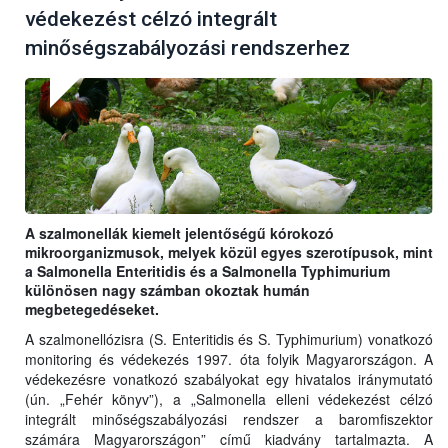
védekezést célzó integrált
minőségszabályozási rendszerhez
A szalmonellák kiemelt jelentőségű kórokozó
mikroorganizmusok, melyek közül egyes szerotípusok, mint
a Salmonella Enteritidis és a Salmonella Typhimurium
különösen nagy számban okoztak humán
megbetegedéseket.
A szalmonellózisra (S. Enteritidis és S. Typhimurium) vonatkozó
monitoring és védekezés 1997. óta folyik Magyarországon. A
védekezésre vonatkozó szabályokat egy hivatalos iránymutató
(ún. „Fehér könyv”), a „Salmonella elleni védekezést célzó
integrált minőségszabályozási rendszer a baromfiszektor
számára Magyarországon” című kiadvány tartalmazta. A