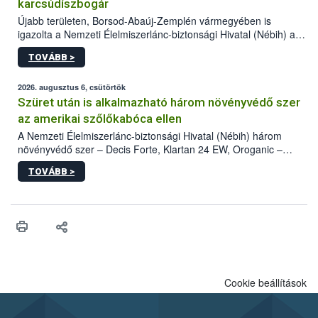
karcsúdíszbogár
Újabb területen, Borsod-Abaúj-Zemplén vármegyében is
igazolta a Nemzeti Élelmiszerlánc-biztonsági Hivatal (Nébih) a
kőrisrontó karcsúdíszbogár (Agrilus planipennis) jelenlétét. A
TOVÁBB >
kártevőt nem csak színcsapdában találták meg, de már fertőzött
fában is azonosították. A növényvédelmi szakemberek folytatják
az intenzív felderítést, emellett az intézkedéseket a szlovák
2026. augusztus 6, csütörtök
hatósággal is összehangolják a terjedés megállítása érdekében.
Szüret után is alkalmazható három növényvédő szer
az amerikai szőlőkabóca ellen
A Nemzeti Élelmiszerlánc-biztonsági Hivatal (Nébih) három
növényvédő szer – Decis Forte, Klartan 24 EW, Oroganic –
engedélyokiratát módosította, így azok a szüretet követően,
TOVÁBB >
egészen a vesszőérettség (BBCH 91) stádiumáig
felhasználhatóak a szőlőben. A kiterjesztések célja, hogy a korai
érésű szőlőkben is legyen lehetőség a károsító elleni további
védekezésre. Az Oroganic készítmény kis kiszerelésben kiskerti
felhasználók számára is elérhető és ökológiai termesztésben is
engedélyezett.
Cookie beállítások