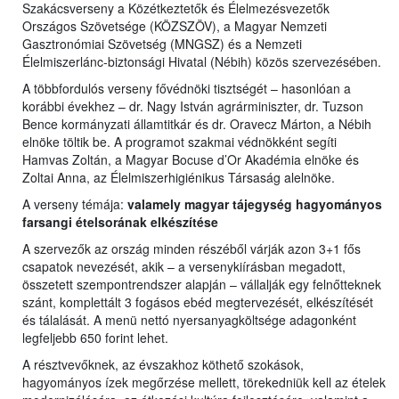
Szakácsverseny a Közétkeztetők és Élelmezésvezetők
Országos Szövetsége (KÖZSZÖV), a Magyar Nemzeti
Gasztronómiai Szövetség (MNGSZ) és a Nemzeti
Élelmiszerlánc-biztonsági Hivatal (Nébih) közös szervezésében.
A többfordulós verseny fővédnöki tisztségét – hasonlóan a
korábbi évekhez – dr. Nagy István agrárminiszter, dr. Tuzson
Bence kormányzati államtitkár és dr. Oravecz Márton, a Nébih
elnöke töltik be. A programot szakmai védnökként segíti
Hamvas Zoltán, a Magyar Bocuse d’Or Akadémia elnöke és
Zoltai Anna, az Élelmiszerhigiénikus Társaság alelnöke.
A verseny témája:
valamely magyar tájegység hagyományos
farsangi ételsorának elkészítése
A szervezők az ország minden részéből várják azon 3+1 fős
csapatok nevezését, akik – a versenykiírásban megadott,
összetett szempontrendszer alapján – vállalják egy felnőtteknek
szánt, komplettált 3 fogásos ebéd megtervezését, elkészítését
és tálalását. A menü nettó nyersanyagköltsége adagonként
legfeljebb 650 forint lehet.
A résztvevőknek, az évszakhoz köthető szokások,
hagyományos ízek megőrzése mellett, törekedniük kell az ételek