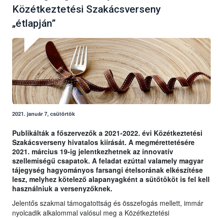
Közétkeztetési Szakácsverseny
„étlapján”
2021. január 7, csütörtök
Publikálták a főszervezők a 2021-2022. évi Közétkeztetési
Szakácsverseny hivatalos kiírását. A megmérettetésére
2021. március 19-ig jelentkezhetnek az innovatív
szellemiségű csapatok. A feladat ezúttal valamely magyar
tájegység hagyományos farsangi ételsorának elkészítése
lesz, melyhez kötelező alapanyagként a sütőtököt is fel kell
használniuk a versenyzőknek.
Jelentős szakmai támogatottság és összefogás mellett, immár
nyolcadik alkalommal valósul meg a Közétkeztetési