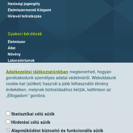
Hatósági jogsegély
Élelmiszermentő Központ
Hírlevél feliratkozás
Gyakori kérdések
Élelmiszer
Állat
Növény
Laboratóriumok
Labor/Egyéb
Adatkezelési tájékoztatónkban
megismerheti, hogyan
gondoskodunk személyes adatai védelméről. Weboldalunk
cookie-kat (sütiket) használ a jobb felhasználói élmény
érdekében, melynek biztosításához kérjük, kattintson az
„Elfogadom” gombra.
Statisztikai célú sütik
Nemzeti Élelmiszerlánc-biztonsági Hivatal
Hirdetési célú sütik
Cím: 1024 Budapest, Keleti Károly utca. 24.
Alapműködést biztosító és funkcionális sütik
Levelezési cím: 1525 Budapest. Pf. 30.