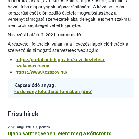
modernizálására, az étkezési kultúra fejlesztésére, valamint a
hazai, friss alapanyagok népszerűsítésére. A közétkeztetés
korszerűsítését előmozdító ötleteik megvalósításához a
versenyt támogató szervezetek által delegált, elismert szakmai
mentorok segítségét vehetik igénybe.
Nevezési határidő:
2021. március 19.
A részvételi feltételek, valamint a nevezési lapok elérhetőek a
szervező és támogató szervezetek weblapján:
https://portal.nebih.gov.hu/kozetkeztetesi-
szakacsverseny
https://www.kozszov.hu/
Kapcsolódó anyag:
közlemény letölthető formában (doc)
Friss hírek
2026. augusztus 7, péntek
Újabb vármegyében jelent meg a kőrisrontó