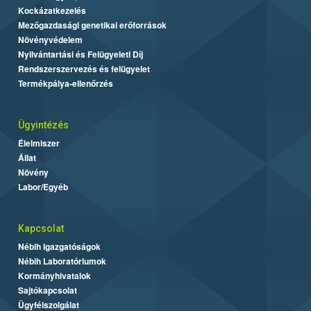
Kockázatkezelés
Mezőgazdasági genetikai erőforrások
Növényvédelem
Nyilvántartási és Felügyeleti Díj
Rendszerszervezés és felügyelet
Termékpálya-ellenőrzés
Ügyintézés
Élelmiszer
Állat
Növény
Labor/Egyéb
Kapcsolat
Nébih Igazgatóságok
Nébih Laboratóriumok
Kormányhivatalok
Sajtókapcsolat
Ügyfélszolgálat