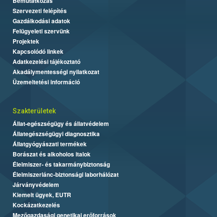
Bemutatkozás
Szervezeti felépítés
Gazdálkodási adatok
Felügyeleti szervünk
Projektek
Kapcsolódó linkek
Adatkezelési tájékoztató
Akadálymentességi nyilatkozat
Üzemeltetési információ
Szakterületek
Állat-egészségügy és állatvédelem
Állategészségügyi diagnosztika
Állatgyógyászati termékek
Borászat és alkoholos italok
Élelmiszer- és takarmánybiztonság
Élelmiszerlánc-biztonsági laborhálózat
Járványvédelem
Kiemelt ügyek, EUTR
Kockázatkezelés
Mezőgazdasági genetikai erőforrások