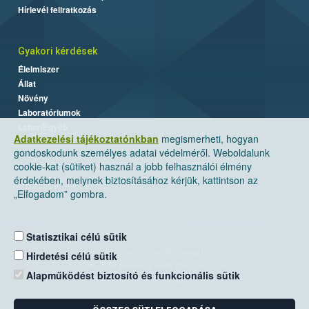
Hírlevél feliratkozás
Gyakori kérdések
Élelmiszer
Állat
Növény
Laboratóriumok
Labor/Egyéb
Adatkezelési tájékoztatónkban
megismerheti, hogyan
gondoskodunk személyes adatai védelméről. Weboldalunk
cookie-kat (sütiket) használ a jobb felhasználói élmény
érdekében, melynek biztosításához kérjük, kattintson az
„Elfogadom” gombra.
Statisztikai célú sütik
Nemzeti Élelmiszerlánc-biztonsági Hivatal
Hirdetési célú sütik
Cím: 1024 Budapest, Keleti Károly utca. 24.
Alapműködést biztosító és funkcionális sütik
Levelezési cím: 1525 Budapest. Pf. 30.