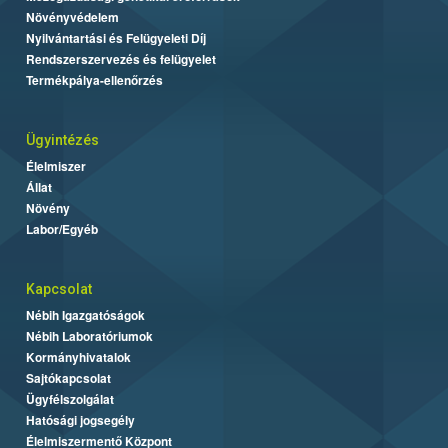
Növényvédelem
Nyilvántartási és Felügyeleti Díj
Rendszerszervezés és felügyelet
Termékpálya-ellenőrzés
Ügyintézés
Élelmiszer
Állat
Növény
Labor/Egyéb
Kapcsolat
Nébih Igazgatóságok
Nébih Laboratóriumok
Kormányhivatalok
Sajtókapcsolat
Ügyfélszolgálat
Hatósági jogsegély
Élelmiszermentő Központ