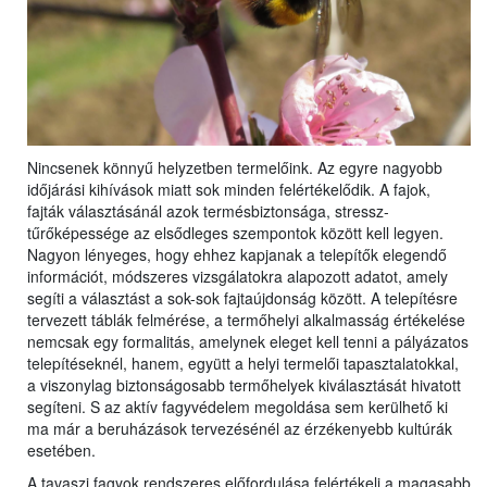
Nincsenek könnyű helyzetben termelőink. Az egyre nagyobb
időjárási kihívások miatt sok minden felértékelődik. A fajok,
fajták választásánál azok termésbiztonsága, stressz-
tűrőképessége az elsődleges szempontok között kell legyen.
Nagyon lényeges, hogy ehhez kapjanak a telepítők elegendő
információt, módszeres vizsgálatokra alapozott adatot, amely
segíti a választást a sok-sok fajtaújdonság között. A telepítésre
tervezett táblák felmérése, a termőhelyi alkalmasság értékelése
nemcsak egy formalitás, amelynek eleget kell tenni a pályázatos
telepítéseknél, hanem, együtt a helyi termelői tapasztalatokkal,
a viszonylag biztonságosabb termőhelyek kiválasztását hivatott
segíteni. S az aktív fagyvédelem megoldása sem kerülhető ki
ma már a beruházások tervezésénél az érzékenyebb kultúrák
esetében.
A tavaszi fagyok rendszeres előfordulása felértékeli a magasabb