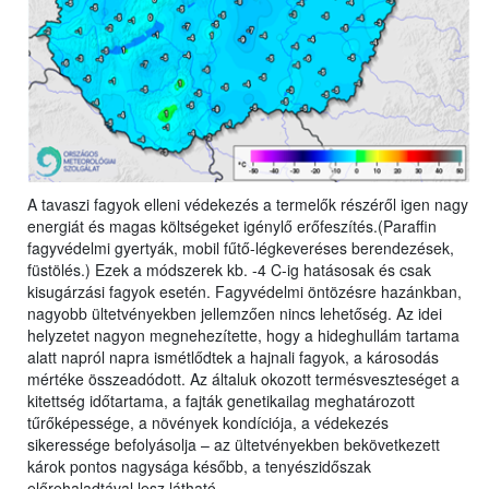
A tavaszi fagyok elleni védekezés a termelők részéről igen nagy
energiát és magas költségeket igénylő erőfeszítés.(Paraffin
fagyvédelmi gyertyák, mobil fűtő-légkeveréses berendezések,
füstölés.) Ezek a módszerek kb. -4 C-ig hatásosak és csak
kisugárzási fagyok esetén. Fagyvédelmi öntözésre hazánkban,
nagyobb ültetvényekben jellemzően nincs lehetőség. Az idei
helyzetet nagyon megnehezítette, hogy a hideghullám tartama
alatt napról napra ismétlődtek a hajnali fagyok, a károsodás
mértéke összeadódott. Az általuk okozott termésveszteséget a
kitettség időtartama, a fajták genetikailag meghatározott
tűrőképessége, a növények kondíciója, a védekezés
sikeressége befolyásolja – az ültetvényekben bekövetkezett
károk pontos nagysága később, a tenyészidőszak
előrehaladtával lesz látható.