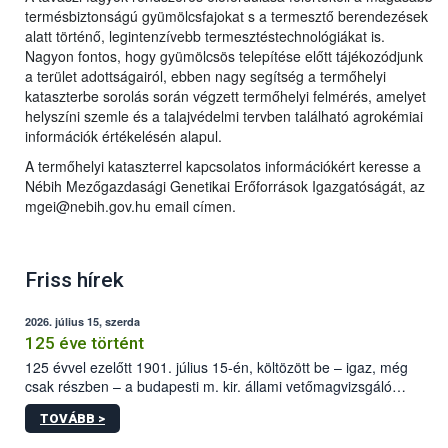
termésbiztonságú gyümölcsfajokat s a termesztő berendezések
alatt történő, legintenzívebb termesztéstechnológiákat is.
Nagyon fontos, hogy gyümölcsös telepítése előtt tájékozódjunk
a terület adottságairól, ebben nagy segítség a termőhelyi
kataszterbe sorolás során végzett termőhelyi felmérés, amelyet
helyszíni szemle és a talajvédelmi tervben található agrokémiai
információk értékelésén alapul.
A termőhelyi kataszterrel kapcsolatos információkért keresse a
Nébih Mezőgazdasági Genetikai Erőforrások Igazgatóságát, az
mgei@nebih.gov.hu email címen.
Friss hírek
2026. július 15, szerda
125 éve történt
125 évvel ezelőtt 1901. július 15-én, költözött be – igaz, még
csak részben – a budapesti m. kir. állami vetőmagvizsgáló
állomás a Kis Rókus utca 15. szám alatti, Czigler Győző által
TOVÁBB >
tervezett új épületébe.