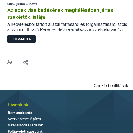
2026. július 6, hétfő
Az ebek viselkedésének megítélésében jártas
szakértők listája
A kedvtelésből tartott állatok tartásáról és forgalmazásáról szóló
41/2010. (II. 26.) Korm.rendelet szabályozza az eb okozta fizikai
sérülés, illetve ennek veszélye keletkezésekor felmerülő
TOVÁBB >
hatósági feladatokat, valamint a veszélyes eb tartását és annak
engedélyezését. Ezen eljárások során szükség esetén be kell
vonni az ebek viselkedésének megítélésében jártas szakértőt.
Cookie beállítások
Hivatalunk
Bemutatkozás
Szervezeti felépítés
Gazdálkodási adatok
Felügyeleti szervünk