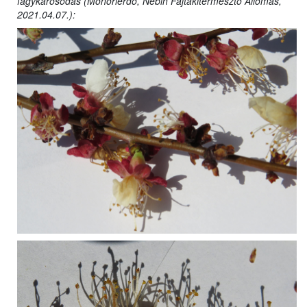
fagykárosodás (Monorierdő, Nébih Fajtakitermesztő Állomás,
2021.04.07.):