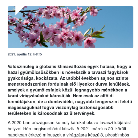
2021. április 12, hétfő
Valószínűleg a globális klímaváltozás egyik hatása, hogy a
hazai gyümölcsösökben is növekszik a tavaszi fagykárok
gyakorisága, kockázata. Az utóbbi években sajnos szinte
menetrendszerűen fordulnak elő ilyenkor durva lehűlések,
amelyek a gyümölcsfajok közül legnagyobb mértékben a
korai virágzásúakat károsítják. Nem csak az alföldi
termőtájakon, de a dombvidéki, nagyobb tengerszint feletti
magasságuknál fogva viszonylag biztonságosabb
területeken is károsodnak az ültetvények.
A 2020-ban országosan komoly károkat okozó tavaszi időjárási
helyzet idén megismétlődni látszik. A 2021 március 20. körüli
napokban érkező mínuszok a virágzásra készülő, pirosbimbós