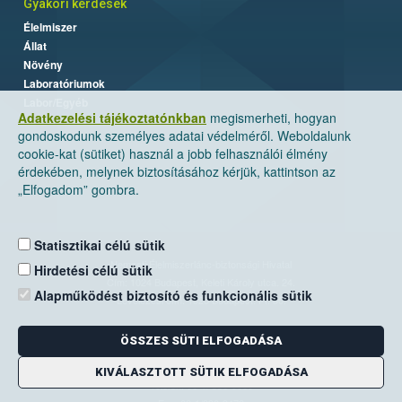
Gyakori kérdések
Élelmiszer
Állat
Növény
Laboratóriumok
Labor/Egyéb
Adatkezelési tájékoztatónkban
megismerheti, hogyan
gondoskodunk személyes adatai védelméről. Weboldalunk
cookie-kat (sütiket) használ a jobb felhasználói élmény
érdekében, melynek biztosításához kérjük, kattintson az
„Elfogadom” gombra.
Statisztikai célú sütik
Nemzeti Élelmiszerlánc-biztonsági Hivatal
Hirdetési célú sütik
Cím: 1024 Budapest, Keleti Károly utca. 24.
Alapműködést biztosító és funkcionális sütik
Levelezési cím: 1525 Budapest. Pf. 30.
ÖSSZES SÜTI ELFOGADÁSA
E-mail:
ugyfelszolgalat@nebih.gov.hu
Zöld szám: 06-80/263-244
KIVÁLASZTOTT SÜTIK ELFOGADÁSA
Telefon: 06-1/ 336-9000