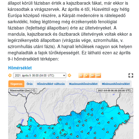
állapot körüli fázisban érték a kajszibarack fákat, már ekkor is
károsodtak a virágszervek. Az április 4-től, Húsvéttól egy hétig
Európa középső részére, a Kárpát-medencére is rátelepedő
sarkvidéki, hideg légtömeg még érzékenyebb fenológiai
fázisban (fejlettségi állapotban) érte az ültetvényeket. A
mandula, kajszibarack és őszibarack ültetvények voltak ekkor a
legérzékenyebb állapotban (virágzás vége, sziromhullás, v.
sziromhullás utáni fázis). A hajnali lehűlések nagyon sok helyen
meghaladták a fajok tűrőképességét. Ez látható ezen az április
9-i hőmérsékleti térképen: