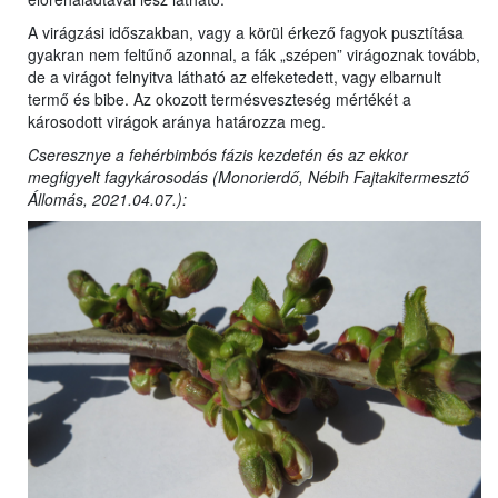
A virágzási időszakban, vagy a körül érkező fagyok pusztítása
gyakran nem feltűnő azonnal, a fák „szépen” virágoznak tovább,
de a virágot felnyitva látható az elfeketedett, vagy elbarnult
termő és bibe. Az okozott termésveszteség mértékét a
károsodott virágok aránya határozza meg.
Cseresznye a fehérbimbós fázis kezdetén és az ekkor
megfigyelt fagykárosodás (Monorierdő, Nébih Fajtakitermesztő
Állomás, 2021.04.07.):