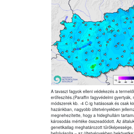
A tavaszi fagyok elleni védekezés a termelő
erőfeszítés.(Paraffin fagyvédelmi gyertyák,
módszerek kb. -4 C-ig hatásosak és csak k
hazánkban, nagyobb ültetvényekben jellemző
megnehezítette, hogy a hideghullám tartama 
károsodás mértéke összeadódott. Az általuk 
genetikailag meghatározott tűrőképessége,
befolyásolja – az ültetvényekben bekövetk