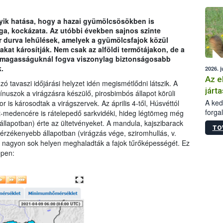
épüle
gyik hatása, hogy a hazai gyümölcsösökben is
ga, kockázata. Az utóbbi években sajnos szinte
r durva lehűlések, amelyek a gyümölcsfajok közül
kat károsítják. Nem csak az alföldi termőtájakon, de a
i magasságuknál fogva viszonylag biztonságosabb
.
2026. j
Az e
 tavaszi időjárási helyzet idén megismétlődni látszik. A
járta
nuszok a virágzásra készülő, pirosbimbós állapot körüli
A kedv
r is károsodtak a virágszervek. Az április 4-től, Húsvéttól
forga
t-medencére is rátelepedő sarkvidéki, hideg légtömeg még
Korm.
 állapotban) érte az ültetvényeket. A mandula, kajszibarack
TO
sérül
gérzékenyebb állapotban (virágzás vége, sziromhullás, v.
felme
sek nagyon sok helyen meghaladták a fajok tűrőképességét. Ez
veszé
épen:
Ezen 
vonni
jártas