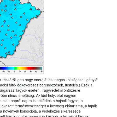
k részéről igen nagy energiát és magas költségeket igénylő
 mobil fűtő-légkeveréses berendezések, füstölés.) Ezek a
isugárzási fagyok esetén. Fagyvédelmi öntözésre
en nincs lehetőség. Az idei helyzetet nagyon
alatt napról napra ismétlődtek a hajnali fagyok, a
okozott termésveszteséget a kitettség időtartama, a fajták
 a növények kondíciója, a védekezés sikeressége
ezett károk pontos nagysága később, a tenyészidőszak