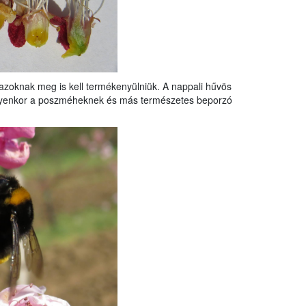
azoknak meg is kell termékenyülniük. A nappali hűvös
lyenkor a poszméheknek és más természetes beporzó