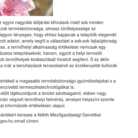
 egyre nagyobb időjárási kihívások miatt sok minden
ál azok termésbiztonsága, stressz-tűrőképessége az
Nagyon lényeges, hogy ehhez kapjanak a telepítők elegendő
tt adatot, amely segíti a választást a sok-sok fajtaújdonság
érése, a termőhelyi alkalmasság értékelése nemcsak egy
yázatos telepítéseknél, hanem, együtt a helyi termelői
b termőhelyek kiválasztását hivatott segíteni. S az aktív
a már a beruházások tervezésénél az érzékenyebb kultúrák
elértékeli a magasabb termésbiztonságú gyümölcsfajokat s a
ntenzívebb termesztéstechnológiákat is.
lőtt tájékozódjunk a terület adottságairól, ebben nagy
orán végzett termőhelyi felmérés, amelyet helyszíni szemle
ai információk értékelésén alapul.
rmációkért keresse a Nébih Mezőgazdasági Genetikai
gov.hu email címen.