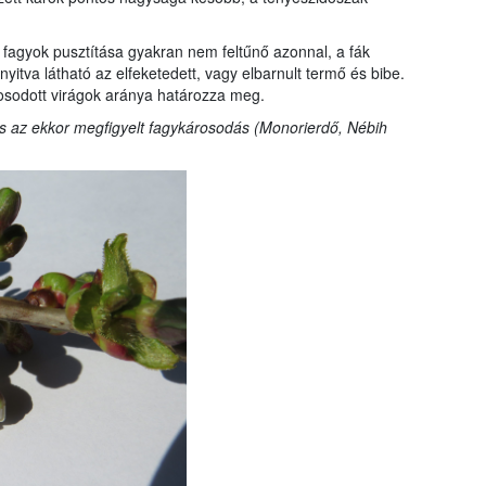
 fagyok pusztítása gyakran nem feltűnő azonnal, a fák
nyitva látható az elfeketedett, vagy elbarnult termő és bibe.
osodott virágok aránya határozza meg.
s az ekkor megfigyelt fagykárosodás (Monorierdő, Nébih