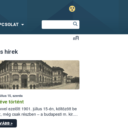
PCSOLAT
s hírek
úlius 15, szerda
éve történt
vvel ezelőtt 1901. július 15-én, költözött be
z, még csak részben – a budapesti m. kir.
i vetőmagvizsgáló állomás a Kis Rókus utca
VÁBB >
ám alatti, Czigler Győző által tervezett új