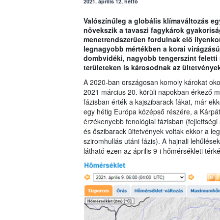
2021. április 12, hétfő
Valószínűleg a globális klímaváltozás e
növekszik a tavaszi fagykárok gyakorisá
menetrendszerűen fordulnak elő ilyenko
legnagyobb mértékben a korai virágzásúa
dombvidéki, nagyobb tengerszint felett
területeken is károsodnak az ültetvények
A 2020-ban országosan komoly károkat okozó
2021 március 20. körüli napokban érkező mí
fázisban érték a kajszibarack fákat, már ekko
egy hétig Európa középső részére, a Kárpá
érzékenyebb fenológiai fázisban (fejlettségi
és őszibarack ültetvények voltak ekkor a le
sziromhullás utáni fázis). A hajnali lehűlé
látható ezen az április 9-i hőmérsékleti térk