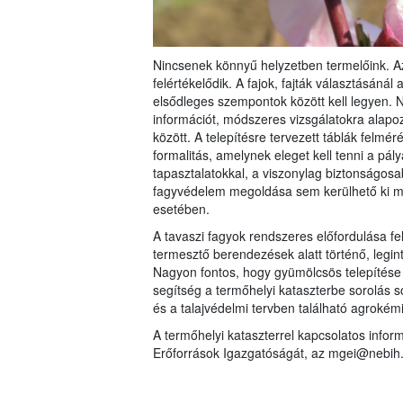
Nincsenek könnyű helyzetben termelőink. Az
felértékelődik. A fajok, fajták választásán
elsődleges szempontok között kell legyen. 
információt, módszeres vizsgálatokra alapozo
között. A telepítésre tervezett táblák felm
formalitás, amelynek eleget kell tenni a pál
tapasztalatokkal, a viszonylag biztonságosab
fagyvédelem megoldása sem kerülhető ki m
esetében.
A tavaszi fagyok rendszeres előfordulása f
termesztő berendezések alatt történő, legi
Nagyon fontos, hogy gyümölcsös telepítése e
segítség a termőhelyi kataszterbe sorolás s
és a talajvédelmi tervben található agrokémi
A termőhelyi kataszterrel kapcsolatos info
Erőforrások Igazgatóságát, az mgei@nebih.