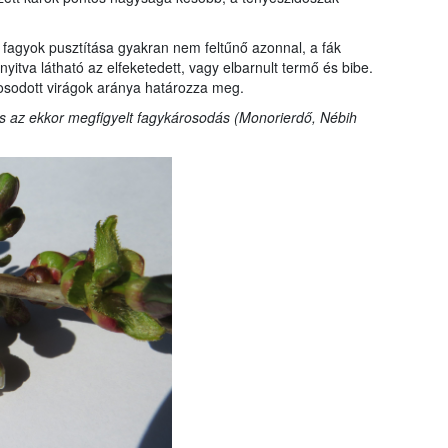
 fagyok pusztítása gyakran nem feltűnő azonnal, a fák
nyitva látható az elfeketedett, vagy elbarnult termő és bibe.
osodott virágok aránya határozza meg.
s az ekkor megfigyelt fagykárosodás (Monorierdő, Nébih