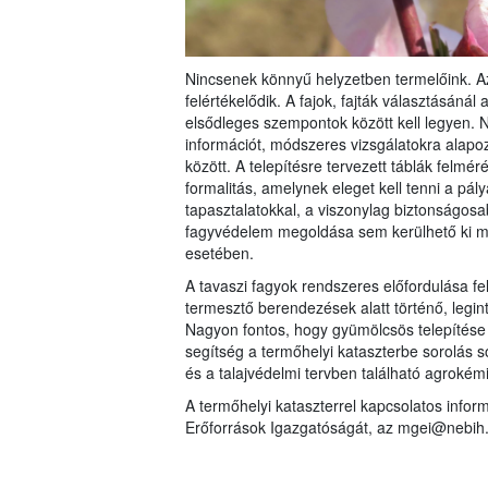
Nincsenek könnyű helyzetben termelőink. Az
felértékelődik. A fajok, fajták választásán
elsődleges szempontok között kell legyen. 
információt, módszeres vizsgálatokra alapozo
között. A telepítésre tervezett táblák felm
formalitás, amelynek eleget kell tenni a pál
tapasztalatokkal, a viszonylag biztonságosab
fagyvédelem megoldása sem kerülhető ki m
esetében.
A tavaszi fagyok rendszeres előfordulása f
termesztő berendezések alatt történő, legi
Nagyon fontos, hogy gyümölcsös telepítése e
segítség a termőhelyi kataszterbe sorolás s
és a talajvédelmi tervben található agrokémi
A termőhelyi kataszterrel kapcsolatos info
Erőforrások Igazgatóságát, az mgei@nebih.