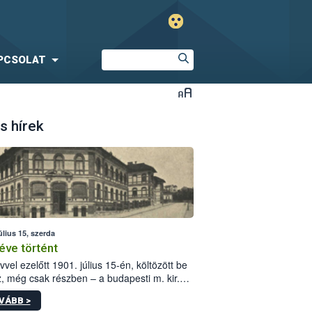
PCSOLAT
s hírek
úlius 15, szerda
éve történt
vvel ezelőtt 1901. július 15-én, költözött be
z, még csak részben – a budapesti m. kir.
i vetőmagvizsgáló állomás a Kis Rókus utca
VÁBB >
ám alatti, Czigler Győző által tervezett új