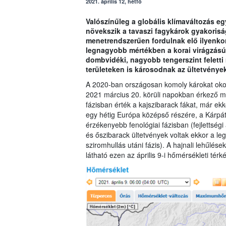
2021. április 12, hétfő
Valószínűleg a globális klímaváltozás e
növekszik a tavaszi fagykárok gyakorisá
menetrendszerűen fordulnak elő ilyenko
legnagyobb mértékben a korai virágzásúa
dombvidéki, nagyobb tengerszint felett
területeken is károsodnak az ültetvények
A 2020-ban országosan komoly károkat okozó
2021 március 20. körüli napokban érkező mí
fázisban érték a kajszibarack fákat, már ekko
egy hétig Európa középső részére, a Kárpá
érzékenyebb fenológiai fázisban (fejlettségi
és őszibarack ültetvények voltak ekkor a le
sziromhullás utáni fázis). A hajnali lehűlé
látható ezen az április 9-i hőmérsékleti térk