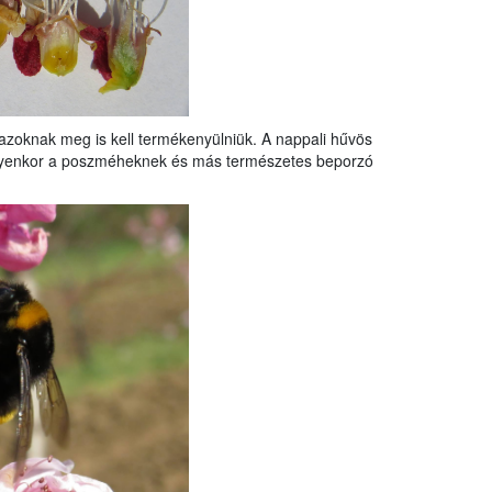
azoknak meg is kell termékenyülniük. A nappali hűvös
lyenkor a poszméheknek és más természetes beporzó