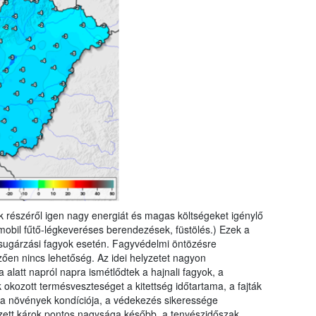
k részéről igen nagy energiát és magas költségeket igénylő
 mobil fűtő-légkeveréses berendezések, füstölés.) Ezek a
isugárzási fagyok esetén. Fagyvédelmi öntözésre
en nincs lehetőség. Az idei helyzetet nagyon
alatt napról napra ismétlődtek a hajnali fagyok, a
okozott termésveszteséget a kitettség időtartama, a fajták
 a növények kondíciója, a védekezés sikeressége
ezett károk pontos nagysága később, a tenyészidőszak