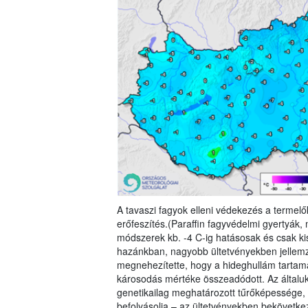
A tavaszi fagyok elleni védekezés a termelő
erőfeszítés.(Paraffin fagyvédelmi gyertyák,
módszerek kb. -4 C-ig hatásosak és csak k
hazánkban, nagyobb ültetvényekben jellemző
megnehezítette, hogy a hideghullám tartama 
károsodás mértéke összeadódott. Az általuk 
genetikailag meghatározott tűrőképessége,
befolyásolja – az ültetvényekben bekövetk