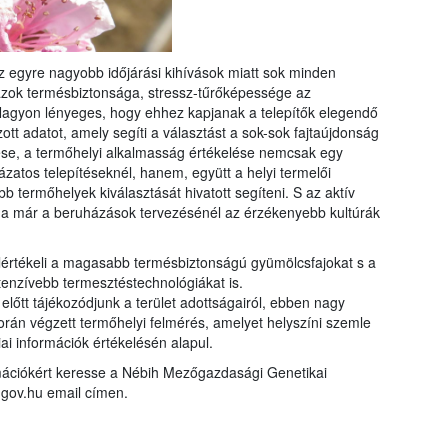
 egyre nagyobb időjárási kihívások miatt sok minden
ál azok termésbiztonsága, stressz-tűrőképessége az
Nagyon lényeges, hogy ehhez kapjanak a telepítők elegendő
tt adatot, amely segíti a választást a sok-sok fajtaújdonság
érése, a termőhelyi alkalmasság értékelése nemcsak egy
yázatos telepítéseknél, hanem, együtt a helyi termelői
b termőhelyek kiválasztását hivatott segíteni. S az aktív
a már a beruházások tervezésénél az érzékenyebb kultúrák
elértékeli a magasabb termésbiztonságú gyümölcsfajokat s a
ntenzívebb termesztéstechnológiákat is.
lőtt tájékozódjunk a terület adottságairól, ebben nagy
orán végzett termőhelyi felmérés, amelyet helyszíni szemle
ai információk értékelésén alapul.
rmációkért keresse a Nébih Mezőgazdasági Genetikai
gov.hu email címen.