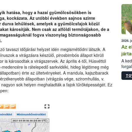
épüle
gyik hatása, hogy a hazai gyümölcsösökben is
ga, kockázata. Az utóbbi években sajnos szinte
r durva lehűlések, amelyek a gyümölcsfajok közül
kat károsítják. Nem csak az alföldi termőtájakon, de a
i magasságuknál fogva viszonylag biztonságosabb
.
2026. j
Az e
 tavaszi időjárási helyzet idén megismétlődni látszik. A
járta
nuszok a virágzásra készülő, pirosbimbós állapot körüli
A kedv
r is károsodtak a virágszervek. Az április 4-től, Húsvéttól
forga
t-medencére is rátelepedő sarkvidéki, hideg légtömeg még
Korm.
 állapotban) érte az ültetvényeket. A mandula, kajszibarack
TO
sérül
gérzékenyebb állapotban (virágzás vége, sziromhullás, v.
felme
sek nagyon sok helyen meghaladták a fajok tűrőképességét. Ez
veszé
épen:
Ezen 
vonni
jártas