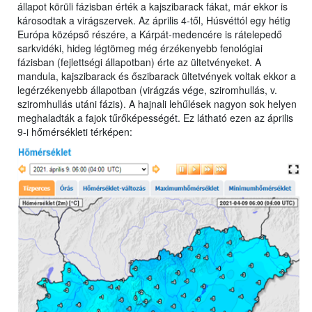
állapot körüli fázisban érték a kajszibarack fákat, már ekkor is
károsodtak a virágszervek. Az április 4-től, Húsvéttól egy hétig
Európa középső részére, a Kárpát-medencére is rátelepedő
sarkvidéki, hideg légtömeg még érzékenyebb fenológiai
fázisban (fejlettségi állapotban) érte az ültetvényeket. A
mandula, kajszibarack és őszibarack ültetvények voltak ekkor a
legérzékenyebb állapotban (virágzás vége, sziromhullás, v.
sziromhullás utáni fázis). A hajnali lehűlések nagyon sok helyen
meghaladták a fajok tűrőképességét. Ez látható ezen az április
9-i hőmérsékleti térképen: