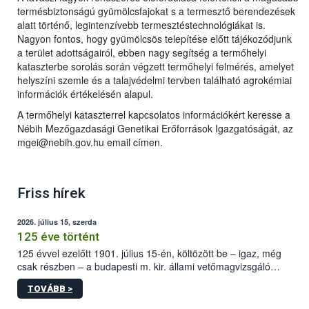
termésbiztonságú gyümölcsfajokat s a termesztő berendezések
alatt történő, legintenzívebb termesztéstechnológiákat is.
Nagyon fontos, hogy gyümölcsös telepítése előtt tájékozódjunk
a terület adottságairól, ebben nagy segítség a termőhelyi
kataszterbe sorolás során végzett termőhelyi felmérés, amelyet
helyszíni szemle és a talajvédelmi tervben található agrokémiai
információk értékelésén alapul.
A termőhelyi kataszterrel kapcsolatos információkért keresse a
Nébih Mezőgazdasági Genetikai Erőforrások Igazgatóságát, az
mgei@nebih.gov.hu email címen.
Friss hírek
2026. július 15, szerda
125 éve történt
125 évvel ezelőtt 1901. július 15-én, költözött be – igaz, még
csak részben – a budapesti m. kir. állami vetőmagvizsgáló
állomás a Kis Rókus utca 15. szám alatti, Czigler Győző által
TOVÁBB >
tervezett új épületébe.