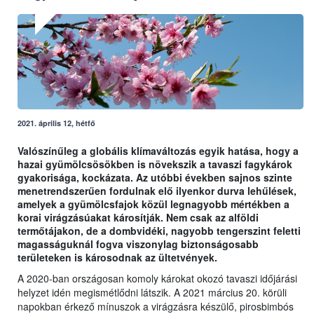
2021. április 12, hétfő
Valószínűleg a globális klímaváltozás egyik hatása, hogy a
hazai gyümölcsösökben is növekszik a tavaszi fagykárok
gyakorisága, kockázata. Az utóbbi években sajnos szinte
menetrendszerűen fordulnak elő ilyenkor durva lehűlések,
amelyek a gyümölcsfajok közül legnagyobb mértékben a
korai virágzásúakat károsítják. Nem csak az alföldi
termőtájakon, de a dombvidéki, nagyobb tengerszint feletti
magasságuknál fogva viszonylag biztonságosabb
területeken is károsodnak az ültetvények.
A 2020-ban országosan komoly károkat okozó tavaszi időjárási
helyzet idén megismétlődni látszik. A 2021 március 20. körüli
napokban érkező mínuszok a virágzásra készülő, pirosbimbós