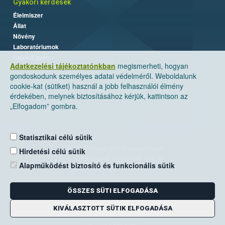
Gyakori kérdések
Élelmiszer
Állat
Növény
Laboratóriumok
Labor/Egyéb
Adatkezelési tájékoztatónkban
megismerheti, hogyan
gondoskodunk személyes adatai védelméről. Weboldalunk
cookie-kat (sütiket) használ a jobb felhasználói élmény
érdekében, melynek biztosításához kérjük, kattintson az
„Elfogadom” gombra.
Statisztikai célú sütik
Nemzeti Élelmiszerlánc-biztonsági Hivatal
Hirdetési célú sütik
Cím: 1024 Budapest, Keleti Károly utca. 24.
Alapműködést biztosító és funkcionális sütik
Levelezési cím: 1525 Budapest. Pf. 30.
ÖSSZES SÜTI ELFOGADÁSA
E-mail:
ugyfelszolgalat@nebih.gov.hu
Zöld szám: 06-80/263-244
KIVÁLASZTOTT SÜTIK ELFOGADÁSA
Telefon: 06-1/ 336-9000