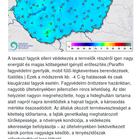
A tavaszi fagyok elleni védekezés a termelők részéről igen nagy
energiát és magas költségeket igénylő erőfeszítés.(Paraffin
fagyvédelmi gyertyák, mobil fűtő-légkeveréses berendezések,
füstölés.) Ezek a módszerek kb. -4 C-ig hatásosak és csak
kisugárzási fagyok esetén. Fagyvédelmi öntözésre hazánkban,
nagyobb ültetvényekben jellemzően nincs lehetőség. Az idei
helyzetet nagyon megnehezítette, hogy a hideghullám tartama
alatt napról napra ismétlődtek a hajnali fagyok, a károsodás
mértéke összeadódott. Az általuk okozott termésveszteséget a
kitettség időtartama, a fajták genetikailag meghatározott
tűrőképessége, a növények kondíciója, a védekezés
sikeressége befolyásolja – az ültetvényekben bekövetkezett
károk pontos nagysága később, a tenyészidőszak
előrehaladtával lesz látható.