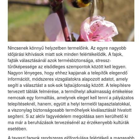
Nincsenek könnyű helyzetben termelőink. Az egyre nagyobb
időjárási kihívások miatt sok minden felértékelődik. A fajok,
fajták választásánál azok termésbiztonsága, stressz-
tűrőképessége az elsődleges szempontok között kell legyen.
Nagyon lényeges, hogy ehhez kapjanak a telepítők elegendő
információt, módszeres vizsgálatokra alapozott adatot, amely
segíti a választást a sok-sok fajtaújdonság között. A telepítésre
tervezett táblák felmérése, a termőhelyi alkalmasság értékelése
nemcsak egy formalitás, amelynek eleget kell tenni a pályázatos
telepítéseknél, hanem, együtt a helyi termelői tapasztalatokkal,
a viszonylag biztonságosabb termőhelyek kiválasztását hivatott
segíteni. S az aktív fagyvédelem megoldása sem kerülhető ki
ma már a beruházások tervezésénél az érzékenyebb kultúrák
esetében.
A tavaszi fagyok rendszeres előfordulása felértékeli a magasabb