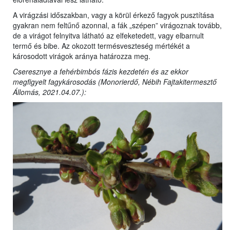
A virágzási időszakban, vagy a körül érkező fagyok pusztítása
gyakran nem feltűnő azonnal, a fák „szépen” virágoznak tovább,
de a virágot felnyitva látható az elfeketedett, vagy elbarnult
termő és bibe. Az okozott termésveszteség mértékét a
károsodott virágok aránya határozza meg.
Cseresznye a fehérbimbós fázis kezdetén és az ekkor
megfigyelt fagykárosodás (Monorierdő, Nébih Fajtakitermesztő
Állomás, 2021.04.07.):