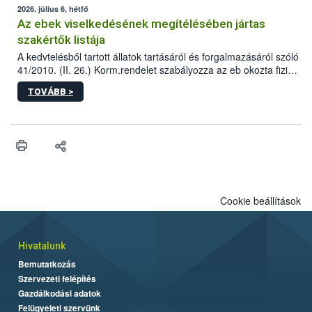
2026. július 6, hétfő
Az ebek viselkedésének megítélésében jártas
szakértők listája
A kedvtelésből tartott állatok tartásáról és forgalmazásáról szóló
41/2010. (II. 26.) Korm.rendelet szabályozza az eb okozta fizikai
sérülés, illetve ennek veszélye keletkezésekor felmerülő
TOVÁBB >
hatósági feladatokat, valamint a veszélyes eb tartását és annak
engedélyezését. Ezen eljárások során szükség esetén be kell
vonni az ebek viselkedésének megítélésében jártas szakértőt.
Cookie beállítások
Hivatalunk
Bemutatkozás
Szervezeti felépítés
Gazdálkodási adatok
Felügyeleti szervünk