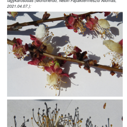
fagykárosodás (Monorierdő, Nébih Fajtakitermesztő Állomás,
2021.04.07.):