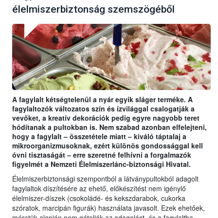
élelmiszerbiztonság szemszögéből
A fagylalt kétségtelenül a nyár egyik sláger terméke. A
fagylaltozók változatos szín és ízvilággal csalogatják a
vevőket, a kreatív dekorációk pedig egyre nagyobb teret
hódítanak a pultokban is. Nem szabad azonban elfelejteni,
hogy a fagylalt – összetétele miatt – kiváló táptalaj a
mikroorganizmusoknak, ezért különös gondossággal kell
óvni tisztaságát – erre szeretné felhívni a forgalmazók
figyelmét a Nemzeti Élelmiszerlánc-biztonsági Hivatal.
Élelmiszerbiztonsági szempontból a látványpultokból adagolt
fagylaltok díszítésére az ehető, előkészítést nem igénylő
élelmiszer-díszek (csokoládé- és kekszdarabok, cukorka
szóratok, marcipán figurák) használata javasolt. Ezek ehetőek,
méretük alapján nem gátolják az adagolást, és a fagylaltba