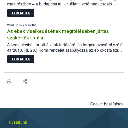
csak részben – a budapesti m. kir. állami vetőmagvizsgáló
állomás a Kis Rókus utca 15. szám alatti, Czigler Győző által
TOVÁBB >
tervezett új épületébe.
2026. július 6, hétfő
Az ebek viselkedésének megítélésében jártas
szakértők listája
A kedvtelésből tartott állatok tartásáról és forgalmazásáról szóló
41/2010. (II. 26.) Korm.rendelet szabályozza az eb okozta fizikai
sérülés, illetve ennek veszélye keletkezésekor felmerülő
TOVÁBB >
hatósági feladatokat, valamint a veszélyes eb tartását és annak
engedélyezését. Ezen eljárások során szükség esetén be kell
vonni az ebek viselkedésének megítélésében jártas szakértőt.
Cookie beállítások
Hivatalunk