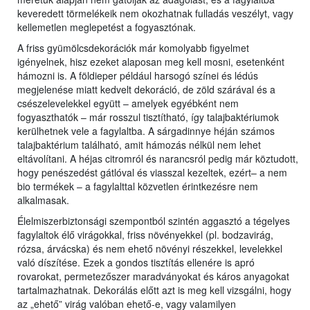
keveredett törmelékeik nem okozhatnak fulladás veszélyt, vagy
kellemetlen meglepetést a fogyasztónak.
A friss gyümölcsdekorációk már komolyabb figyelmet
igényelnek, hisz ezeket alaposan meg kell mosni, esetenként
hámozni is. A földieper például harsogó színei és lédús
megjelenése miatt kedvelt dekoráció, de zöld szárával és a
csészelevelekkel együtt – amelyek egyébként nem
fogyaszthatók – már rosszul tisztítható, így talajbaktériumok
kerülhetnek vele a fagylaltba. A sárgadinnye héján számos
talajbaktérium található, amit hámozás nélkül nem lehet
eltávolítani. A héjas citromról és narancsról pedig már köztudott,
hogy penészedést gátlóval és viasszal kezeltek, ezért– a nem
bio termékek – a fagylalttal közvetlen érintkezésre nem
alkalmasak.
Élelmiszerbiztonsági szempontból szintén aggasztó a tégelyes
fagylaltok élő virágokkal, friss növényekkel (pl. bodzavirág,
rózsa, árvácska) és nem ehető növényi részekkel, levelekkel
való díszítése. Ezek a gondos tisztítás ellenére is apró
rovarokat, permetezőszer maradványokat és káros anyagokat
tartalmazhatnak. Dekorálás előtt azt is meg kell vizsgálni, hogy
az „ehető” virág valóban ehető-e, vagy valamilyen