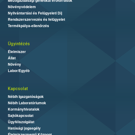
Mezőgazdasági genetikai erőforrások
Növényvédelem
Nyilvántartási és Felügyeleti Díj
Rendszerszervezés és felügyelet
Termékpálya-ellenőrzés
Ügyintézés
Élelmiszer
Állat
Növény
Labor/Egyéb
Kapcsolat
Nébih Igazgatóságok
Nébih Laboratóriumok
Kormányhivatalok
Sajtókapcsolat
Ügyfélszolgálat
Hatósági jogsegély
Élelmiszermentő Központ