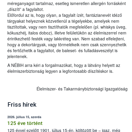
méreganyagot tartalmaz, esetleg ismeretlen allergén forrásként
„díszíti” a fagylaltot.
Előfordul az is, hogy olyan, a fagylalt ízét, fantázianevét idéző
tárgyakat helyeznek közvetlenül a tégelyekbe, amelyek nem
tisztítottak, vagy nem tisztíthatók megfelelően (pl. whiskys üveg,
kókuszhéj, italos doboz), illetve felületükön az élelmiszerrel nem
érintkezhető festék vagy lakkréteg van. Nem szabad elfelejteni,
hogy a dekortárgyak, vagy törmelékeik nem csak szennyezhetik
és fertőzhetik a fagylaltot, de baleset- és fulladásveszélyt is
jelentenek.
A NÉBIH arra kéri a forgalmazókat, hogy a látvány helyett az
élelmiszerbiztonság legyen a legfontosabb díszítéskor is.
Élelmiszer- és Takarmánybiztonsági Igazgatóság
Friss hírek
2026. július 15, szerda
125 éve történt
125 évvel ezelőtt 1901. július 15-én, költözött be – igaz, még