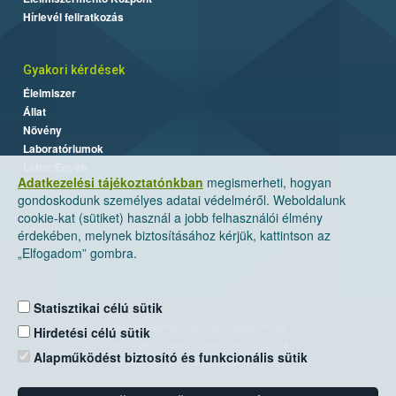
Hírlevél feliratkozás
Gyakori kérdések
Élelmiszer
Állat
Növény
Laboratóriumok
Labor/Egyéb
Adatkezelési tájékoztatónkban
megismerheti, hogyan
gondoskodunk személyes adatai védelméről. Weboldalunk
cookie-kat (sütiket) használ a jobb felhasználói élmény
érdekében, melynek biztosításához kérjük, kattintson az
„Elfogadom” gombra.
Statisztikai célú sütik
Nemzeti Élelmiszerlánc-biztonsági Hivatal
Hirdetési célú sütik
Cím: 1024 Budapest, Keleti Károly utca. 24.
Alapműködést biztosító és funkcionális sütik
Levelezési cím: 1525 Budapest. Pf. 30.