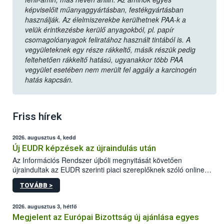
képviselőit műanyaggyártásban, festékgyártásban
használják. Az élelmiszerekbe kerülhetnek PAA-k a
velük érintkezésbe kerülő anyagokból, pl. papír
csomagolóanyagok feliratához használt tintából is. A
vegyületeknek egy része rákkeltő, másik részük pedig
feltehetően rákkeltő hatású, ugyanakkor több PAA
vegyület esetében nem merült fel aggály a karcinogén
hatás kapcsán.
Friss hírek
2026. augusztus 4, kedd
Új EUDR képzések az újraindulás után
Az Információs Rendszer újbóli megnyitását követően
újraindultak az EUDR szerinti piaci szereplőknek szóló online
képzések.
TOVÁBB >
2026. augusztus 3, hétfő
Megjelent az Európai Bizottság új ajánlása egyes