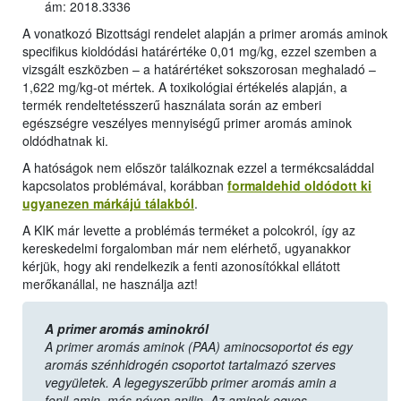
ám: 2018.3336
A vonatkozó Bizottsági rendelet alapján a primer aromás aminok
specifikus kioldódási határértéke 0,01 mg/kg, ezzel szemben a
vizsgált eszközben – a határértéket sokszorosan meghaladó –
1,622 mg/kg-ot mértek. A toxikológiai értékelés alapján, a
termék rendeltetésszerű használata során az emberi
egészségre veszélyes mennyiségű primer aromás aminok
oldódhatnak ki.
A hatóságok nem először találkoznak ezzel a termékcsaláddal
kapcsolatos problémával, korábban
formaldehid oldódott ki
ugyanezen márkájú tálakból
.
A KIK már levette a problémás terméket a polcokról, így az
kereskedelmi forgalomban már nem elérhető, ugyanakkor
kérjük, hogy aki rendelkezik a fenti azonosítókkal ellátott
merőkanállal, ne használja azt!
A primer aromás aminokról
A primer aromás aminok (PAA) aminocsoportot és egy
aromás szénhidrogén csoportot tartalmazó szerves
vegyületek. A legegyszerűbb primer aromás amin a
fenil-amin, más néven anilin. Az aminok egyes