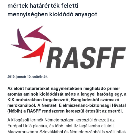
mértek határérték feletti
mennyiségben kioldódó anyagot
2019. január 10, csütörtök
Az előírt határértéket nagymértékben meghaladó primer
aromás aminok kioldódását mérte a lengyel hatóság egy, a
KIK áruházakban forgalmazott, Bangladesből származó
merőkanálból. A Nemzeti Élelmiszerlánc-biztonsági Hivatal
(Nébih) a RASFF rendszeren keresztül értesült az esetről.
A kifogásolt termék Németországon keresztül érkezett az
Európai Unió piacára, és több mint tíz tagállamba eljutott.
Magyarországra Szlovákiából és Németországból is szállítottak