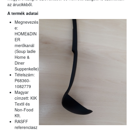
az árucikkből.
A termék adatai
Megnevezés
e:
HOME&DIN
ER
merőkanál
(Soup ladle
Home &
Diner
Suppenkelle)
Tételszám:
P68360-
1082779
Magyar
címzett: KIK
Textil és
Non-Food
Kft.
RASFF
referenciasz