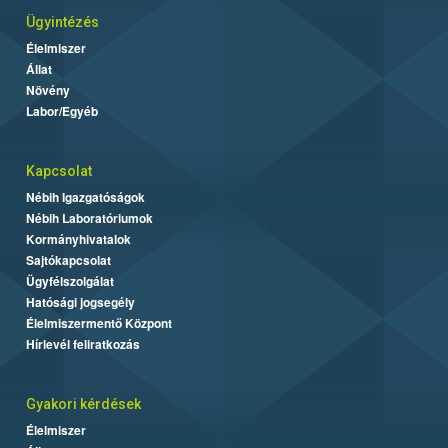
Ügyintézés
Élelmiszer
Állat
Növény
Labor/Egyéb
Kapcsolat
Nébih Igazgatóságok
Nébih Laboratóriumok
Kormányhivatalok
Sajtókapcsolat
Ügyfélszolgálat
Hatósági jogsegély
Élelmiszermentő Központ
Hírlevél feliratkozás
Gyakori kérdések
Élelmiszer