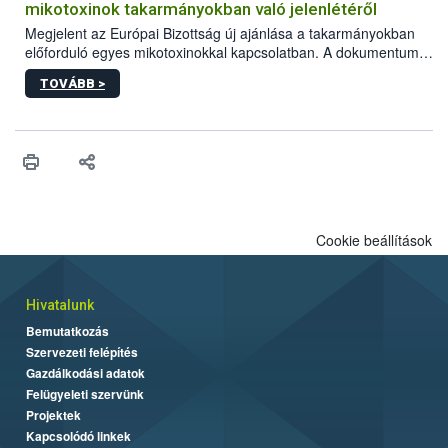
mikotoxinok takarmányokban való jelenlétéről
Megjelent az Európai Bizottság új ajánlása a takarmányokban
előforduló egyes mikotoxinokkal kapcsolatban. A dokumentum
2027-től új irányértékek alkalmazását írja elő, és a jelenleg
TOVÁBB >
hatályos uniós ajánlások helyébe lép.
Cookie beállítások
Hivatalunk
Bemutatkozás
Szervezeti felépítés
Gazdálkodási adatok
Felügyeleti szervünk
Projektek
Kapcsolódó linkek